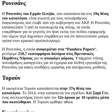
Ρονεσάνς
Η
Ρονεσάνς του Ερμάν Ιλιτζάκ
, που κατατάσσεται στη
19η θέση
του καταλόγου
, είναι γνωστή για τους πολυάριθμους
διαγωνισμούς που έλαβε από την κυβέρνηση του ΑΚΡ. Η Ρονεσάνς
κατασκεύασε 5 από τα νοσοκομεία της πόλης, τα οποία
επικρίθηκαν για το γεγονός ότι ήταν εκτός του πεδίου εφαρμογής
του νόμου περί δημοσίων συμβάσεων και ότι αποτελούσαν μαύρη
τρύπα στον κρατικό προϋπολογισμό.
Η Ρονεσάνς, η οποία
αναφερόταν στα “Pandora Papers
“,
μετέφερε
210,7 εκατομμύρια δολάρια στις Βρετανικές
Παρθένες Νήσους
για να
αποφύγει φόρους
. Υπάρχουν επίσης
πολυάριθμες καταγγελίες για τα εγχώρια και διεθνή εργοτάξια της
Ρονεσάνς για κακές συνθήκες εργασίας και απλήρωτους μισθούς.
Τορούν
Η οικογένεια Τορούν κατατάσσεται
στην 37η θέση του
καταλόγου
. Το 2014, στην κατασκευή του γηπέδου
Αλί Σαμί
Γεν
,
ένας ανελκυστήρας έπεσε από τον
32ο όροφο με 10 εργάτες μέσα
που σκοτώθηκαν
. Η Τορούν κρίθηκε αθώα.