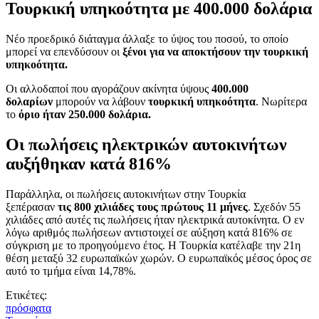
Τουρκική υπηκοότητα με 400.000 δολάρια
Νέο προεδρικό διάταγμα άλλαξε το ύψος του ποσού, το οποίο
μπορεί να επενδύσουν οι
ξένοι για να αποκτήσουν την τουρκική
υπηκοότητα.
Οι αλλοδαποί που αγοράζουν ακίνητα ύψους
400.000
δολαρίων
μπορούν να λάβουν
τουρκική υπηκοότητα
. Νωρίτερα
το
όριο ήταν 250.000 δολάρια.
Οι πωλήσεις ηλεκτρικών αυτοκινήτων
αυξήθηκαν κατά 816%
Παράλληλα, οι πωλήσεις αυτοκινήτων στην Τουρκία
ξεπέρασαν
τις 800 χιλιάδες τους πρώτους 11 μήνες
. Σχεδόν 55
χιλιάδες από αυτές τις πωλήσεις ήταν ηλεκτρικά αυτοκίνητα. Ο εν
λόγω αριθμός πωλήσεων αντιστοιχεί σε αύξηση κατά 816% σε
σύγκριση με το προηγούμενο έτος. Η Τουρκία κατέλαβε την 21η
θέση μεταξύ 32 ευρωπαϊκών χωρών. Ο ευρωπαϊκός μέσος όρος σε
αυτό το τμήμα είναι 14,78%.
Ετικέτες:
πρόσφατα