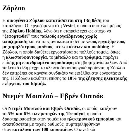
Ζόρλου
Η
οικογένεια Ζόρλου κατατάσσεται στη 13η θέση
του
καταλόγου. Οι εργαζόμενοι στη
Vestel
, η οποία αποτελεί μέρος
της
Ζόρλου Holding
, λένε ότι η εταιρεία έχει ως στόχο να
“
ξεφορτωθεί
” τους
παλιούς εργαζόμενους
χωρίς
αποζημίωση
και να τους αντικαταστήσει με
νέους εργαζόμενους
με χαμηλότερους μισθούς
μέσω
πιέσεων και mobbing
. Η
Ζόρλου, η οποία διαθέτει εργοστάσια σε πολλούς τομείς, όπως
η
κλωστοϋφαντουργία
, το
μέταλλο
και τα
τρόφιμα
, παράγει
επίσης
μη επανδρωμένα αεροσκάφη
στη βιομηχανία όπλων. Από
τα λευκά είδη μέχρι τα κλωστοϋφαντουργικά προϊόντα, η Ζόρλου
δεν επιτρέπει σε κανένα συνδικάτο να εισέλθει στα εργοστάσιά
της. Η Ζόρλου καλύπτει επίσης το
10% της ζήτησης ηλεκτρικής
ενέργειας του Ισραήλ.
Ντεμέτ Μουτλού – Εβρέν Ουτσόκ
Οι
Ντεμέτ Μουτλού και Εβρέν Ουτσόκ
, οι οποίοι κατέχουν
το
5% και 6% των μετοχών της Trendyol
, η οποία
δραστηριοποιείται στον τομέα του
ηλεκτρονικού
εμπορίου
και
αναπτύσσεται με ταχείς ρυθμούς, συμπεριλήφθηκαν
στον
κατάλογο των 100 κορυφαίων
. Ο κινεζικός