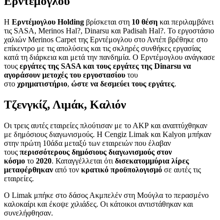
Ερντέμογλου
Η
Ερντέμογλου Holding
βρίσκεται στη
10 θέση
και περιλαμβάνει
τις SASA, Merinos Hal?, Dinarsu και Padisah Hal?. Το εργοστάσιο
χαλιών Merinos Carpet της Ερντέμογλου στο Αντέπ βρέθηκε στο
επίκεντρο με τις απολύσεις και τις σκληρές συνθήκες εργασίας
κατά τη διάρκεια και μετά την πανδημία. Ο Ερντέμογλου ανάγκασε
τους
εργάτες της SASA και τους εργάτες της Dinarsu να
αγοράσουν μετοχές του εργοστασίου
του
στο
χρηματιστήριο
,
ώστε να δεσμεύει τους εργάτες
.
Τζενγκίζ, Λιμάκ, Καλιόν
Οι τρεις αυτές εταιρείες πλούτισαν με το ΑΚΡ και αναπτύχθηκαν
με δημόσιους διαγωνισμούς. Η Cengiz Limak και Kalyon μπήκαν
στην πρώτη 10άδα μεταξύ των εταιρειών που έλαβαν
τους
περισσότερους δημόσιους διαγωνισμούς στον
κόσμο
το
2020
. Καταγγέλλεται ότι
δισεκατομμύρια λίρες
μεταφέρθηκαν
από τον
κρατικό προϋπολογισμό
σε αυτές τις
εταιρείες.
Ο Limak μπήκε στο δάσος Ακμπελέν στη Μούγλα το περασμένο
καλοκαίρι και έκοψε χιλιάδες. Οι κάτοικοι αντιστάθηκαν και
συνελήφθησαν.