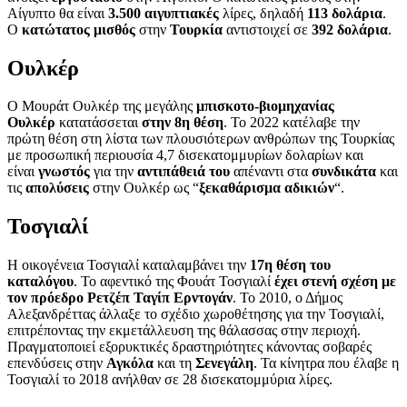
Αίγυπτο θα είναι
3.500 αιγυπτιακές
λίρες, δηλαδή
113 δολάρια
.
Ο
κατώτατος μισθός
στην
Τουρκία
αντιστοιχεί σε
392 δολάρια
.
Ουλκέρ
Ο Μουράτ Ουλκέρ της μεγάλης
μπισκοτο-βιομηχανίας
Ουλκέρ
κατατάσσεται
στην 8η
θέση
. Το 2022 κατέλαβε την
πρώτη θέση στη λίστα των πλουσιότερων ανθρώπων της Τουρκίας
με προσωπική περιουσία 4,7 δισεκατομμυρίων δολαρίων και
είναι
γνωστός
για την
αντιπάθειά του
απέναντι στα
συνδικάτα
και
τις
απολύσεις
στην Ουλκέρ ως “
ξεκαθάρισμα αδικιών
“.
Τοσγιαλί
Η οικογένεια Τοσγιαλί καταλαμβάνει την
17η θέση του
καταλόγου
. Το αφεντικό της Φουάτ Τοσγιαλί
έχει στενή σχέση με
τον πρόεδρο Ρετζέπ Ταγίπ Ερντογάν
. Το 2010, ο Δήμος
Αλεξανδρέττας άλλαξε το σχέδιο χωροθέτησης για την Τοσγιαλί,
επιτρέποντας την εκμετάλλευση της θάλασσας στην περιοχή.
Πραγματοποιεί εξορυκτικές δραστηριότητες κάνοντας σοβαρές
επενδύσεις στην
Αγκόλα
και τη
Σενεγάλη
. Τα κίνητρα που έλαβε η
Τοσγιαλί το 2018 ανήλθαν σε 28 δισεκατομμύρια λίρες.