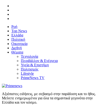
Ροή
Top News
Ελλάδα
Πολιτική
Οικονομία
Διεθνή
Θέματα
Τεχνολογία
Περιβάλλον & Ενέργεια
Υγεία & Επιστήμη
Πολιτισμός
Lifestyle
PrimeNews TV
Αξιόπιστες ειδήσεις, με σεβασμό στην παράδοση και το ήθος.
Μείνετε ενημερωμένοι για όλα τα σημαντικά γεγονότα στην
Ελλάδα και τον κόσμο.