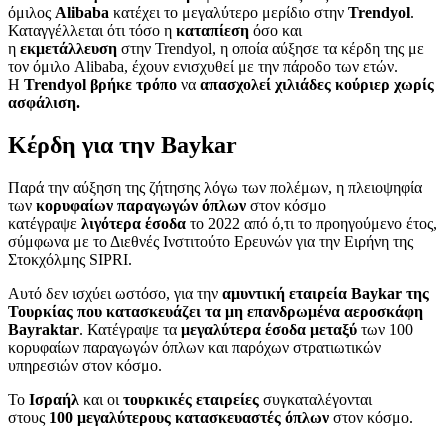
όμιλος
Alibaba
κατέχει το μεγαλύτερο μερίδιο στην
Trendyol
.
Καταγγέλλεται ότι τόσο η
καταπίεση
όσο και
η
εκμετάλλευση
στην Trendyol, η οποία αύξησε τα κέρδη της με
τον όμιλο Alibaba, έχουν ενισχυθεί με την πάροδο των ετών.
Η
Trendyol βρήκε τρόπο
να
απασχολεί χιλιάδες κούριερ χωρίς
ασφάλιση.
Κέρδη για την Baykar
Παρά την αύξηση της ζήτησης λόγω των πολέμων, η πλειοψηφία
των
κορυφαίων παραγωγών
όπλων
στον κόσμο
κατέγραψε
λιγότερα έσοδα
το 2022 από ό,τι το προηγούμενο έτος,
σύμφωνα με το Διεθνές Ινστιτούτο Ερευνών για την Ειρήνη της
Στοκχόλμης SIPRI.
Αυτό δεν ισχύει ωστόσο, για την
αμυντική εταιρεία Baykar της
Τουρκίας που κατασκευάζει τα μη επανδρωμένα αεροσκάφη
Bayraktar
. Κατέγραψε τα
μεγαλύτερα έσοδα μεταξύ
των 100
κορυφαίων παραγωγών όπλων και παρόχων στρατιωτικών
υπηρεσιών στον κόσμο.
Το
Ισραήλ
και οι
τουρκικές εταιρείες
συγκαταλέγονται
στους
100 μεγαλύτερους κατασκευαστές όπλων
στον κόσμο.