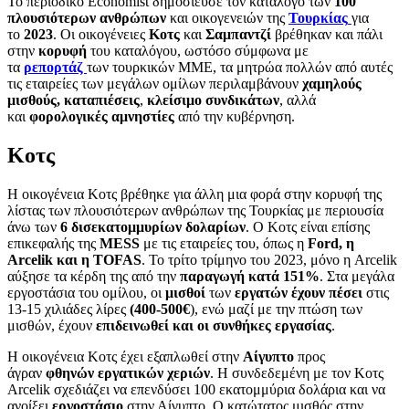
Το περιοδικό Economist δημοσίευσε τον κατάλογο των
100
πλουσιότερων ανθρώπων
και οικογενειών της
Τουρκίας
για
το
2023
. Οι οικογένειες
Κοτς
και
Σαμπαντζί
βρέθηκαν και πάλι
στην
κορυφή
του καταλόγου, ωστόσο σύμφωνα με
τα
ρεπορτάζ
των τουρκικών ΜΜΕ, τα μητρώα πολλών από αυτές
τις εταιρείες των μεγάλων ομίλων περιλαμβάνουν
χαμηλούς
μισθούς, καταπιέσεις
,
κλείσιμο συνδικάτων
, αλλά
και
φορολογικές αμνηστίες
από την κυβέρνηση.
Κοτς
Η οικογένεια Κοτς βρέθηκε για άλλη μια φορά στην κορυφή της
λίστας των πλουσιότερων ανθρώπων της Τουρκίας με περιουσία
άνω των
6 δισεκατομμυρίων δολαρίων
. Ο Κοτς είναι επίσης
επικεφαλής της
MESS
με τις εταιρείες του, όπως η
Ford, η
Arcelik και η TOFAS
. Το τρίτο τρίμηνο του 2023, μόνο η Arcelik
αύξησε τα κέρδη της από την
παραγωγή κατά 151%
. Στα μεγάλα
εργοστάσια του ομίλου, οι
μισθοί
των
εργατών έχουν πέσει
στις
13-15 χιλιάδες λίρες
(400-500€
), ενώ μαζί με την πτώση των
μισθών, έχουν
επιδεινωθεί και οι συνθήκες εργασίας
.
Η οικογένεια Κοτς έχει εξαπλωθεί στην
Αίγυπτο
προς
άγραν
φθηνών εργατικών χεριών
. Η συνδεδεμένη με τον Κοτς
Arcelik σχεδιάζει να επενδύσει 100 εκατομμύρια δολάρια και να
ανοίξει
εργοστάσιο
στην Αίγυπτο. Ο κατώτατος μισθός στην