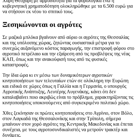
Χάρη Θεοχάρη με αρμοδιότητα για τα φορολογικά ενώ η
κυβερνητική χρηματοδότηση ολοκληρώθηκε με τα 6.500 ευρώ για
να στήσουν εκ νέου το σπιτικό τους.
Ξεσηκώνονται οι αγρότες
Σε μαζικά μπλόκα βγαίνουν από αύριο οι αγρότες της Θεσσαλίας
και της υπόλοιπης χώρας, ζητώντας ουσιαστικά μέτρα για το
συνεχώς αυξανόμενο κόστος παραγωγής, την επιστροφή φόρου στο
αγροτικό πετρέλαιο και την εξαίρεση από τις προβλέψεις της νέας
ΚΑΠ, όπως και την ανακούφισή τους από τις φυσικές
καταστροφές.
Την ίδια ώρα κι εν μέσω των δυναμικότερων αγροτικών
κινητοποιήσεων των τελευταίων ετών σε ολόκληρη την Ευρώπη
και ειδικά σε χώρες όπως η Γαλλία και η Γερμανία, ο υπουργός
Αγροτικής Ανάπτυξης, Λευτέρης Αυγενάκης, κάνει ότι δεν
καταλαβαίνει ποιο ακριβώς είναι το πρόβλημα, χαρακτηρίζοντας τις
κινητοποιήσεις υποκινούμενες από συγκεκριμένο πολιτικό χώρο.
Χθες ξεκίνησαν οι πρώτες κινητοποιήσεις στο Αγρίνιο, στον Βόλο,
στον Λαγκαδά της Θεσσαλονίκης και στην Τρίπολη, σήμερα
μπαίνουν στον χορό αγρότες της Κεντρικής Μακεδονίας και έπεται
συνέχεια, με τους αγροτοσυνδικαλιστές να μετρούν τρακτέρ και
δυνάμεις.