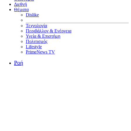
Διεθνή
Θέματα
Dislike
Τεχνολογία
Περιβάλλον & Ενέργεια
Υγεία & Επιστήμη
Πολιτισμός
Lifestyle
PrimeNews TV
Ροή