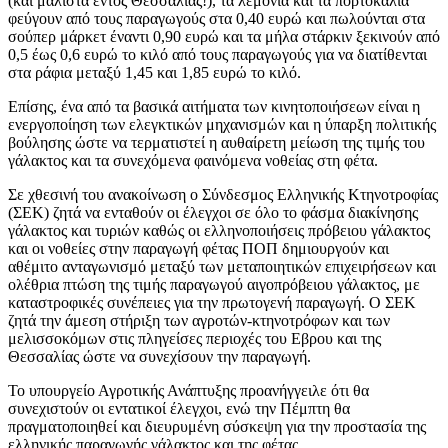
(και μάλιστα εντός Θεσσαλίας!), τα λεμόνια και τα πορτοκάλια
φεύγουν από τους παραγωγούς στα 0,40 ευρώ και πωλούνται στα
σούπερ μάρκετ έναντι 0,90 ευρώ και τα μήλα στάρκιν ξεκινούν από
0,5 έως 0,6 ευρώ το κιλό από τους παραγωγούς για να διατίθενται
στα ράφια μεταξύ 1,45 και 1,85 ευρώ το κιλό.
Επίσης, ένα από τα βασικά αιτήματα των κινητοποιήσεων είναι η
ενεργοποίηση των ελεγκτικών μηχανισμών και η ύπαρξη πολιτικής
βούλησης ώστε να τερματιστεί η αυθαίρετη μείωση της τιμής του
γάλακτος και τα συνεχόμενα φαινόμενα νοθείας στη φέτα.
Σε χθεσινή του ανακοίνωση ο Σύνδεσμος Ελληνικής Κτηνοτροφίας
(ΣΕΚ) ζητά να ενταθούν οι έλεγχοι σε όλο το φάσμα διακίνησης
γάλακτος και τυριών καθώς οι ελληνοποιήσεις πρόβειου γάλακτος
και οι νοθείες στην παραγωγή φέτας ΠΟΠ δημιουργούν και
αθέμιτο ανταγωνισμό μεταξύ των μεταποιητικών επιχειρήσεων και
ολέθρια πτώση της τιμής παραγωγού αιγοπρόβειου γάλακτος, με
καταστροφικές συνέπειες για την πρωτογενή παραγωγή. Ο ΣΕΚ
ζητά την άμεση στήριξη των αγροτών-κτηνοτρόφων και των
μελισσοκόμων στις πληγείσες περιοχές του Εβρου και της
Θεσσαλίας ώστε να συνεχίσουν την παραγωγή.
Το υπουργείο Αγροτικής Ανάπτυξης προανήγγειλε ότι θα
συνεχιστούν οι εντατικοί έλεγχοι, ενώ την Πέμπτη θα
πραγματοποιηθεί και διευρυμένη σύσκεψη για την προστασία της
ελληνικής παραγωγής γάλακτος και της φέτας.