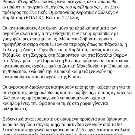
θεωρεί ότι είμαστε υποκινούμενοι, δεν ξέρω, αλλά νομίζω θα
εκτιμήσει το πραγματικό μέγεθος του προβλήματος»
, τονίζει ο
πρόεδρος της Ενωτικής Ομοσπονδίας Αγροτικών Συλλόγων
Καρδίτσας (ΕΟΑΣΚ), Κώστας Τζέλλας.
Οι κινητοποιήσεις δεν έχουν μόνο τα κλαδικά αιτήματα των
αγροτών αλλά και για την ενίσχυση των πλημμυροπαθών με
γρηγορότερες αποζημιώσεις. Μέσα στο Σαββατοκύριακο
προηγήθηκε σειρά συσκέψεων σε περιοχές όπως τα Φάρσαλα, η
Γαλήνη, η Αγιά, ο Τύρναβος και η Καρδίτσα, καθώς και στον
Ριζόμυλο, στη Ζαγορά, στη Μακρινίτσα και στα Κανάλια Φερών
στη Μαγνησία. Την Παρασκευή θα προχωρήσουν σε κατά τόπους
κινητοποιήσεις αγρότες από τη Δυτική Μακεδονία, την Ηπειρο και
τη Φθιώτιδα, ενώ από την Κυριακή και μετά ξεκινούν τις
κινητοποιήσεις και οι αγρότες της Κρήτης.
Οι αγροτοσυνδικαλιστές κατηγορούν επίσης την κυβέρνηση για τη
συνέχιση της αισχροκέρδειας και της ακρίβειας, με τους αγρότες να
βλέπουν τις τιμές παραγωγού να παραμένουν σχετικά
καθηλωμένες, την ώρα που οι τιμές στα ράφια γίνονται
απλησίαστες…
Ενδεικτικά αναφερόμαστε σε ορισμένα προϊόντα που βρίσκονται
τώρα σε περίοδο συγκομιδής: τα ακτινίδια ξεκινούν από τα 90
λεπτά στον παραγωγό και φτάνουν τα 2,25 ευρώ στον καταναλωτή