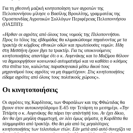
Για τη χθεσινή μαζική κινητοποίηση των αγροτών της
Πελοποννήσου μίλησε ο Βασίλης Βρουλίτης, γραμματέας της
Ομοσπονδίας Αγροτικών Συλλόγων Περιφέρειας Πελοποννήσου
(ΟΑΣΠΠ):
«Ηρθαν οι αγρότες από όλους τους νομούς της Πελοποννήσου.
Προς το τέλος της εβδομάδας θα κλιμακώσουμε πηγαίνοντας με τα
τρακτέρ σε κόμβους εθνικών οδών και πρωτεύουσες νομών. Ηδη
στη Μεσσήνη έχουν βγει τα τρακτέρ. Για τις υποκινούμενες
κινητοποιήσεις απαντάμε ότι ο κ. Αυγενάκης και το Μαξίμου θέλουν
να δημιουργήσουν κοινωνικό αυτοματισμό και να καθίσει ο κόσμος
στα σπίτια του, καλώντας παρασκηνιακά μέσω δικού τους
μηχανισμού τους αγρότες να μη συμμετέχουν. Στις κινητοποιήσεις
είδαμε αγρότες από όλους τους πολιτικούς χώρους».
Οι κινητοποιήσεις
Οι αγρότες της Καρδίτσας, των Φαρσάλων και της Φθιώτιδας θα
βγουν στον αυτοκινητόδρομο Ε-65 την Τετάρτη το μεσημέρι.
«Την
Τετάρτη ο κ. Αυγενάκης θα πάρει την απάντησή του. Αν έχει δίκιο,
δεν θα έχει μεγάλη συμμετοχή, αν λέει όμως ψέματα, η Καρδίτσα θα
πλημμυρίσει από τρακτέρ. Θα δει μία από τις μεγαλύτερες
κινητοποιήσεις των τελευταίων ετών. Εάν μετά από αυτό συνεχίζει να