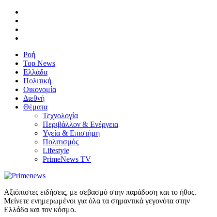
Ροή
Top News
Ελλάδα
Πολιτική
Οικονομία
Διεθνή
Θέματα
Τεχνολογία
Περιβάλλον & Ενέργεια
Υγεία & Επιστήμη
Πολιτισμός
Lifestyle
PrimeNews TV
Αξιόπιστες ειδήσεις, με σεβασμό στην παράδοση και το ήθος.
Μείνετε ενημερωμένοι για όλα τα σημαντικά γεγονότα στην
Ελλάδα και τον κόσμο.