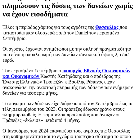
πληρώσουν τις δόσεις των δανείων χωρίς
να έχουν εισοδήματα
Τέλος η περίοδος χάριτος για τους αγρότες της
Θεσσαλίας
που
καταστράφηκαν ολοσχερώς από τον Daniel τον περασμένο
Σεπτέμβριο.
Οι αγρότες έρχονται αντιμέτωποι με την σκληρή πραγματικότητα
που είναι η αποπληρωμή των δανείων συνολικού ύψους 2,5 δισ
ευρώ.
Τον περασμένο Σεπτέμβριο ο
υπουργός Εθνικής Οικονομικών
και Οικονομικών
Κωστής Χατζηδάκης και ο πρόεδρος της
Ένωσης Ελληνικών Τραπεζών κ Βασίλης Ράπανος είχαν
ανακοινώσει την αναστολή πληρωμής των δόσεων των ενήμερων
δανείων για τέσσερις μήνες.
Το πάγωμα των δόσεων είχε διάρκεια από τον Σεπτέμβριο έως τα
τέλη Δεκεμβρίου του 2023. Οι τράπεζες έδωσαν χρόνο στους
πλημμυροπαθείς. Η «ομπρέλα» προστασίας που άνοιξαν οι
Τράπεζες «έκλεισε» μετά από 4 μήνες.
Ο Ιανουάριος του 2024 επαναφέρει τους αγρότες της Θεσσαλίας
στη καθημερινότητα και το εγχώριο τραπεζικό σύστημα το οποίο