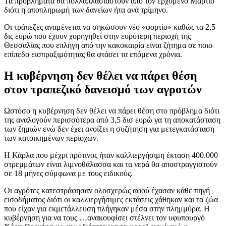
Τα προβλήματα θα πολλαπλασιαστούν από τον ερχόμενο Μάρτιο
διότι η αποπληρωμή των δανείων ήτα ανά τρίμηνο.
Οι τράπεζες αναμένεται να σηκώσουν νέο «φορτίο» καθώς τα 2,5
δις ευρώ που έχουν χορηγηθεί στην ευρύτερη περιοχή της
Θεσσαλίας που επλήγη από την κακοκαιρία είναι ζήτημα σε ποιο
επίπεδο εισπραξιμότητας θα φτάσει τα επόμενα χρόνια.
Η κυβέρνηση δεν θέλει να πάρει θέση
στον τραπεζικό δανεισμό των αγροτών
Ωστόσο η κυβέρνηση δεν θέλει να πάρει θέση στο πρόβλημα διότι
της αναλογούν περισσότερα από 3,5 δισ ευρώ γα τη αποκατάσταση
των ζημιών ενώ δεν έχει ανοίξει η συζήτηση για μετεγκατάσταση
των κατοικημένων περιοχών.
Η Κάρλα που μέχρι πρότινος ήταν καλλιεργήσιμη έκταση 400.000
στρεμμάτων είναι λιμνοθάλασσα και τα νερά θα αποστραγγιστούν
σε 18 μήνες σύμφωνα με τους ειδικούς.
Οι αγρότες κατεστράφησαν ολοσχερώς αφού έχασαν κάθε πηγή
εισοδήματος διότι οι καλλιεργήσιμες εκτάσεις χάθηκαν και τα ζώα
που είχαν για εκμετάλλευση πλήγηκαν μέσα στην πλημμύρα. Η
κυβέρνηση για να τους …ανακουφίσει στέλνει τον υφυπουργό