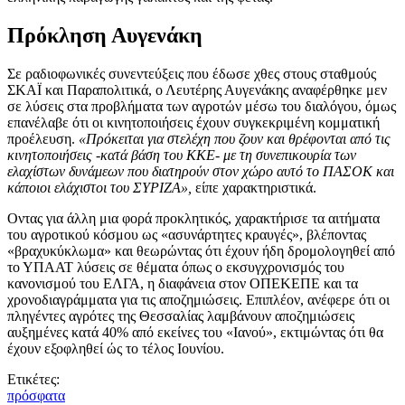
Πρόκληση Αυγενάκη
Σε ραδιοφωνικές συνεντεύξεις που έδωσε χθες στους σταθμούς
ΣΚΑΪ και Παραπολιτικά, ο Λευτέρης Αυγενάκης αναφέρθηκε μεν
σε λύσεις στα προβλήματα των αγροτών μέσω του διαλόγου, όμως
επανέλαβε ότι οι κινητοποιήσεις έχουν συγκεκριμένη κομματική
προέλευση.
«Πρόκειται για στελέχη που ζουν και θρέφονται από τις
κινητοποιήσεις -κατά βάση του ΚΚΕ- με τη συνεπικουρία των
ελαχίστων δυνάμεων που διατηρούν στον χώρο αυτό το ΠΑΣΟΚ και
κάποιοι ελάχιστοι του ΣΥΡΙΖΑ»,
είπε χαρακτηριστικά.
Οντας για άλλη μια φορά προκλητικός, χαρακτήρισε τα αιτήματα
του αγροτικού κόσμου ως «ασυνάρτητες κραυγές», βλέποντας
«βραχυκύκλωμα» και θεωρώντας ότι έχουν ήδη δρομολογηθεί από
το ΥΠΑΑΤ λύσεις σε θέματα όπως ο εκσυγχρονισμός του
κανονισμού του ΕΛΓΑ, η διαφάνεια στον ΟΠΕΚΕΠΕ και τα
χρονοδιαγράμματα για τις αποζημιώσεις. Επιπλέον, ανέφερε ότι οι
πληγέντες αγρότες της Θεσσαλίας λαμβάνουν αποζημιώσεις
αυξημένες κατά 40% από εκείνες του «Ιανού», εκτιμώντας ότι θα
έχουν εξοφληθεί ώς το τέλος Ιουνίου.
Ετικέτες:
πρόσφατα