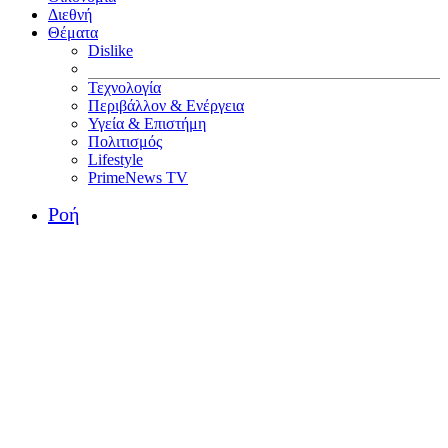
Διεθνή
Θέματα
Dislike
Τεχνολογία
Περιβάλλον & Ενέργεια
Υγεία & Επιστήμη
Πολιτισμός
Lifestyle
PrimeNews TV
Ροή