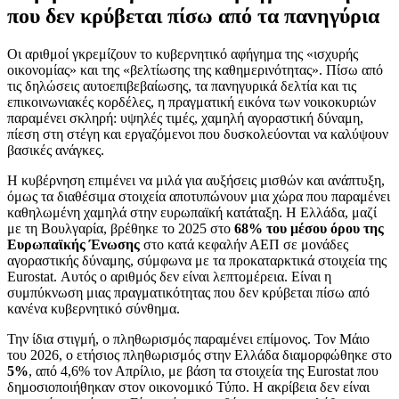
που δεν κρύβεται πίσω από τα πανηγύρια
Οι αριθμοί γκρεμίζουν το κυβερνητικό αφήγημα της «ισχυρής
οικονομίας» και της «βελτίωσης της καθημερινότητας». Πίσω από
τις δηλώσεις αυτοεπιβεβαίωσης, τα πανηγυρικά δελτία και τις
επικοινωνιακές κορδέλες, η πραγματική εικόνα των νοικοκυριών
παραμένει σκληρή: υψηλές τιμές, χαμηλή αγοραστική δύναμη,
πίεση στη στέγη και εργαζόμενοι που δυσκολεύονται να καλύψουν
βασικές ανάγκες.
Η κυβέρνηση επιμένει να μιλά για αυξήσεις μισθών και ανάπτυξη,
όμως τα διαθέσιμα στοιχεία αποτυπώνουν μια χώρα που παραμένει
καθηλωμένη χαμηλά στην ευρωπαϊκή κατάταξη. Η Ελλάδα, μαζί
με τη Βουλγαρία, βρέθηκε το 2025 στο
68% του μέσου όρου της
Ευρωπαϊκής Ένωσης
στο κατά κεφαλήν ΑΕΠ σε μονάδες
αγοραστικής δύναμης, σύμφωνα με τα προκαταρκτικά στοιχεία της
Eurostat. Αυτός ο αριθμός δεν είναι λεπτομέρεια. Είναι η
συμπύκνωση μιας πραγματικότητας που δεν κρύβεται πίσω από
κανένα κυβερνητικό σύνθημα.
Την ίδια στιγμή, ο πληθωρισμός παραμένει επίμονος. Τον Μάιο
του 2026, ο ετήσιος πληθωρισμός στην Ελλάδα διαμορφώθηκε στο
5%
, από 4,6% τον Απρίλιο, με βάση τα στοιχεία της Eurostat που
δημοσιοποιήθηκαν στον οικονομικό Τύπο. Η ακρίβεια δεν είναι