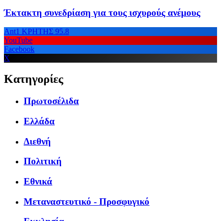
Έκτακτη συνεδρίαση για τους ισχυρούς ανέμους
Ant1 ΚΡΗΤΗΣ 95.8
YouTube
Facebook
X
Κατηγορίες
Πρωτοσέλιδα
Ελλάδα
Διεθνή
Πολιτική
Εθνικά
Μεταναστευτικό - Προσφυγικό