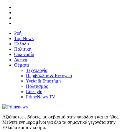
Ροή
Top News
Ελλάδα
Πολιτική
Οικονομία
Διεθνή
Θέματα
Τεχνολογία
Περιβάλλον & Ενέργεια
Υγεία & Επιστήμη
Πολιτισμός
Lifestyle
PrimeNews TV
Αξιόπιστες ειδήσεις, με σεβασμό στην παράδοση και το ήθος.
Μείνετε ενημερωμένοι για όλα τα σημαντικά γεγονότα στην
Ελλάδα και τον κόσμο.