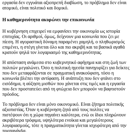
εργασία δεν εγγυάται αξιοπρεπή διαβίωση, το πρόβλημα δεν είναι
ατομικό, είναι πολιτικό και δομικό.
Η καθημερινότητα ακυρώνει την επικοινωνία
Η κυβέρνηση επιχειρεί να εμφανίσει την οικονομία ως ιστορία
επιτυχίας. Οι αριθμοί, όμως, δείχνουν μια κοινωνία που ζει με
πίεση. Η αγοραστική δύναμη παραμένει χαμηλή, ο πληθωρισμός
επιμένει, η στέγη γίνεται όλο και πιο ακριβή και τα βασικά αγαθά
κρατούν ψηλά τον λογαριασμό της καθημερινότητας.
Η απόσταση ανάμεσα στο κυβερνητικό αφήγημα και στη ζωή των
πολιτών μεγαλώνει. Όσο η πολιτική ηγεσία πανηγυρίζει για δείκτες
που δεν μεταφράζονται σε πραγματική ανακούφιση, τόσο η
κοινωνία βλέπει την αντίφαση. Η ανάπτυξη που δεν φτάνει στο
εισόδημα, η αύξηση μισθών που χάνεται στις τιμές και η εργασία
που δεν προστατεύει από τη φτώχεια δεν μπορούν να βαφτιστούν
πρόοδος.
Το πρόβλημα δεν είναι μόνο οικονομικό. Είναι ζήτημα πολιτικής
αξιοπιστίας. Όταν η κυβέρνηση ζητά από τους πολίτες να
πιστέψουν ότι η χώρα πηγαίνει καλύτερα, ενώ οι ίδιοι πληρώνουν
ακριβότερα τρόφιμα, υψηλότερα ενοίκια και μεγαλύτερους
λογαριασμούς, τότε η πραγματικότητα γίνεται ισχυρότερη από την
προπαγάνδα.