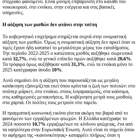
στιγμιαίο φαινόμενο. Είναι μόνιμη επιβάρυνση στο καλάθι του
νοικοκυριού, στο ενοίκιο, στην ενέργεια και στις βασικές
υπηρεσίες.
Η αύξηση των μισθών δεν φτάνει στην τσέπη
Το κυβερνητικό επιχείρημα στηρίζεται συχνά στην ονομαστική
αύξηση των μισθών. Όμως η ονομαστική αύξηση δεν αρκεί όταν οι
τιμές έχουν ήδη καταπιεί το μεγαλύτερο μέρος του εισοδήματος.
Την περίοδο 2022-2025 ο κατώτατος μισθός αυξήθηκε σωρευτικά
κατά
32,7%
, ενώ το γενικό επίπεδο τιμών αυξήθηκε κατά
20,6%
.
Τα τρόφιμα όμως αυξήθηκαν κατά
31,3%
, ενώ τα ενοίκια μόνο το
2025 κατέγραψαν άνοδο
10%
.
Αυτό σημαίνει ότι η αύξηση που παρουσιάζεται ως μεγάλη
κατάκτηση εξανεμίζεται εκεί όπου κρίνεται η ζωή των πολιτών: στο
σούπερ μάρκετ, στο ενοίκιο, στους λογαριασμούς, στα καύσιμα,
στις καθημερινές μετακινήσεις. Η κυβέρνηση μετρά τους μισθούς
στα χαρτιά. Οι πολίτες τους μετρούν στο ταμείο.
Η πραγματική κοινωνική εικόνα γίνεται ακόμη πιο βαριά από το
φαινόμενο των εργαζόμενων φτωχών. Η Ελλάδα κατέγραψε το
2024 ποσοστό
10,7%
εργαζομένων σε κίνδυνο φτώχειας, ένα από
τα υψηλότερα στην Ευρωπαϊκή Ένωση. Αυτό είναι το σημείο όπου
το αφήγημα της «κανονικότητας» καταρρέει πλήρως: όταν η