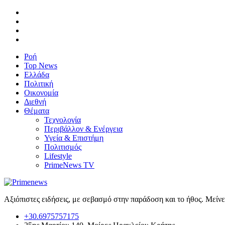
Ροή
Top News
Ελλάδα
Πολιτική
Οικονομία
Διεθνή
Θέματα
Τεχνολογία
Περιβάλλον & Ενέργεια
Υγεία & Επιστήμη
Πολιτισμός
Lifestyle
PrimeNews TV
Αξιόπιστες ειδήσεις, με σεβασμό στην παράδοση και το ήθος. Μείν
+30.6975757175