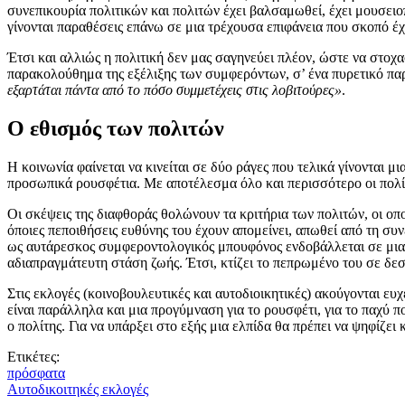
συνεπικουρία πολιτικών και πολιτών έχει βαλσαμωθεί, έχει μουσει
γίνονται παραθέσεις επάνω σε μια τρέχουσα επιφάνεια που σκοπό έ
Έτσι και αλλιώς η πολιτική δεν μας σαγηνεύει πλέον, ώστε να στοχα
παρακολούθημα της εξέλιξης των συμφερόντων, σ’ ένα πυρετικό πα
εξαρτάται πάντα από το πόσο συμμετέχεις στις λοβιτούρες»
.
Ο εθισμός των πολιτών
Η κοινωνία φαίνεται να κινείται σε δύο ράγες που τελικά γίνονται μ
προσωπικά ρουσφέτια. Με αποτέλεσμα όλο και περισσότερο οι πολίτε
Οι σκέψεις της διαφθοράς θολώνουν τα κριτήρια των πολιτών, οι οπ
όποιες πεποιθήσεις ευθύνης του έχουν απομείνει, απωθεί από τη συ
ως αυτάρεσκος συμφεροντολογικός μπουφόνος ενδοβάλλεται σε μια 
αδιαπραγμάτευτη στάση ζωής. Έτσι, κτίζει το πεπρωμένο του σε δε
Στις εκλογές (κοινοβουλευτικές και αυτοδιοικητικές) ακούγονται ευ
είναι παράλληλα και μια προγύμναση για το ρουσφέτι, για το παχύ π
ο πολίτης. Για να υπάρξει στο εξής μια ελπίδα θα πρέπει να ψηφίζει 
Ετικέτες:
πρόσφατα
Αυτοδικοιτηκές εκλογές