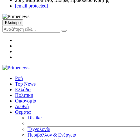
25ης Μαρτίου 140, Μοίρες Ηρακλείου Κρήτης
[email protected]
Κλείσιμο
Ροή
Top News
Ελλάδα
Πολιτική
Οικονομία
Διεθνή
Θέματα
Dislike
Τεχνολογία
Περιβάλλον & Ενέργεια