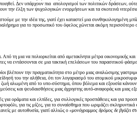
οποιηθεί. Δεν υπάρχουν πια απολογισμοί των πολιτικών δράσεων, ούτ
χουν την έλξη των ψυχολογικών ενορμήσεων και τα σκοτεινά νιτερέσι
στούμε με την ιδέα της, γιατί έχει καταστεί μια συνθηκολογημένη μπ
ραλήρημα για το προσωπικό του όφελος χώνεται ακόμη περισσότερο σ
ια. Από τη μια να πολιορκείται από αμετακίνητα μέτρα οικονομικής κα
ς να εντάσσονται σε μια τακτική επελάσεων του παρασιτικού φάσματο
οίοι βλέπουν την πραγματικότητα στο μέτρο μιας αναλώσιμης γαστριμ
νείδησή του την αλήθεια, ότι τον λογαριασμό του ατομικού μικροσυμφέ
ζωή αλωμένη από το υπο-σύστημα, όπου βόλεμα και εξουσία κάνουν τ
σμεύσεις και ψευδαισθήσεις μιας άχρηστης αυτό-αναφοράς και μιας ε
χές για οράματα και ελπίδες, για συλλογικές προσπάθειες και για προ
ορτοφόλι, για τις μίζες, για το συναίσθημα που ωριμάζει σκληρυντικά
κανείς με αυτοθυσία, γιατί αλλιώς ο
«μονόγραμμος δρόμος δε βγάζει στ