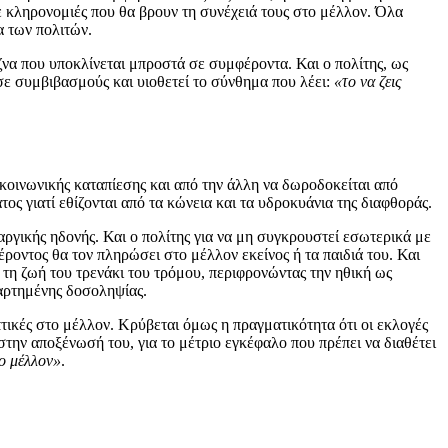
ε κληρονομιές που θα βρουν τη συνέχειά τους στο μέλλον. Όλα
α των πολιτών.
ίζνα που υποκλίνεται μπροστά σε συμφέροντα. Και ο πολίτης, ως
ε συμβιβασμούς και υιοθετεί το σύνθημα που λέει:
«το να ζεις
ι κοινωνικής καταπίεσης και από την άλλη να δωροδοκείται από
ς γιατί εθίζονται από τα κώνεια και τα υδροκυάνια της διαφθοράς.
αργικής ηδονής. Και ο πολίτης για να μη συγκρουστεί εσωτερικά με
ροντος θα τον πληρώσει στο μέλλον εκείνος ή τα παιδιά του. Και
η ζωή του τρενάκι του τρόμου, περιφρονώντας την ηθική ως
ξαρτημένης δοσοληψίας.
οπτικές στο μέλλον. Κρύβεται όμως η πραγματικότητα ότι οι εκλογές
 στην αποξένωσή του, για το μέτριο εγκέφαλο που πρέπει να διαθέτει
ο μέλλον»
.