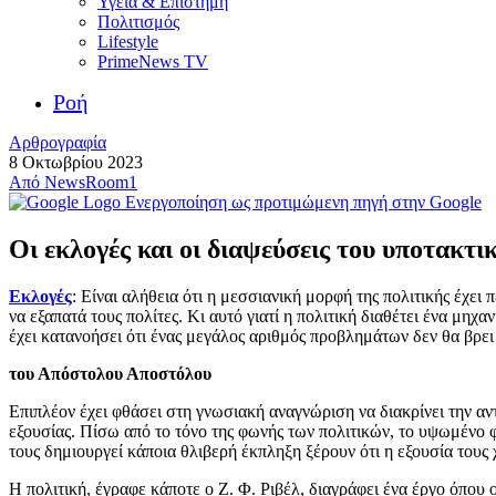
Υγεία & Επιστήμη
Πολιτισμός
Lifestyle
PrimeNews TV
Ροή
Αρθρογραφία
8 Οκτωβρίου 2023
Από
NewsRoom1
Ενεργοποίηση ως προτιμώμενη πηγή στην Google
Οι εκλογές και οι διαψεύσεις του υποτακτ
Εκλογές
: Είναι αλήθεια ότι η μεσσιανική μορφή της πολιτικής έχει 
να εξαπατά τους πολίτες. Κι αυτό γιατί η πολιτική διαθέτει ένα μηχ
έχει κατανοήσει ότι ένας μεγάλος αριθμός προβλημάτων δεν θα βρει
του Απόστολου Αποστόλου
Επιπλέον έχει φθάσει στη γνωσιακή αναγνώριση να διακρίνει την αντ
εξουσίας. Πίσω από το τόνο της φωνής των πολιτικών, το υψωμένο φ
τους δημιουργεί κάποια θλιβερή έκπληξη ξέρουν ότι η εξουσία τους
Η πολιτική, έγραφε κάποτε ο Ζ. Φ. Ριβέλ, διαγράφει ένα έργο όπου 