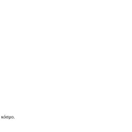
ν κόσμο.