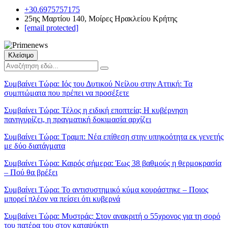
+30.6975757175
25ης Μαρτίου 140, Μοίρες Ηρακλείου Κρήτης
[email protected]
Κλείσιμο
Συμβαίνει Τώρα:
Ιός του Δυτικού Νείλου στην Αττική: Τα
συμπτώματα που πρέπει να προσέξετε
Συμβαίνει Τώρα:
Τέλος η ειδική εποπτεία; Η κυβέρνηση
πανηγυρίζει, η πραγματική δοκιμασία αρχίζει
Συμβαίνει Τώρα:
Τραμπ: Νέα επίθεση στην υπηκοότητα εκ γενετής
με δύο διατάγματα
Συμβαίνει Τώρα:
Καιρός σήμερα: Έως 38 βαθμούς η θερμοκρασία
– Πού θα βρέξει
Συμβαίνει Τώρα:
Το αντισυστημικό κύμα κουράστηκε – Ποιος
μπορεί πλέον να πείσει ότι κυβερνά
Συμβαίνει Τώρα:
Μυστράς: Στον ανακριτή ο 55χρονος για τη σορό
του πατέρα του στον καταψύκτη