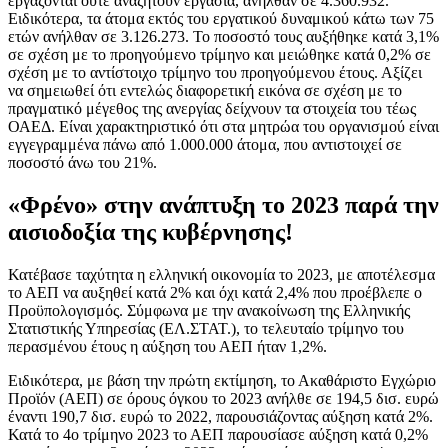
εργάζονται ούτε αναζητούν εργασία, ανήλθαν σε 4.360.932.
Ειδικότερα, τα άτομα εκτός του εργατικού δυναμικού κάτω των 75
ετών ανήλθαν σε 3.126.273. Το ποσοστό τους αυξήθηκε κατά 3,1%
σε σχέση με το προηγούμενο τρίμηνο και μειώθηκε κατά 0,2% σε
σχέση με το αντίστοιχο τρίμηνο του προηγούμενου έτους. Αξίζει
να σημειωθεί ότι εντελώς διαφορετική εικόνα σε σχέση με το
πραγματικό μέγεθος της ανεργίας δείχνουν τα στοιχεία του τέως
ΟΑΕΔ. Είναι χαρακτηριστικό ότι στα μητρώα του οργανισμού είναι
εγγεγραμμένα πάνω από 1.000.000 άτομα, που αντιστοιχεί σε
ποσοστό άνω του 21%.
«Φρένο» στην ανάπτυξη το 2023 παρά την
αισιοδοξία της κυβέρνησης!
Κατέβασε ταχύτητα η ελληνική οικονομία το 2023, με αποτέλεσμα
το ΑΕΠ να αυξηθεί κατά 2% και όχι κατά 2,4% που προέβλεπε ο
Προϋπολογισμός. Σύμφωνα με την ανακοίνωση της Ελληνικής
Στατιστικής Υπηρεσίας (ΕΛ.ΣΤΑΤ.), το τελευταίο τρίμηνο του
περασμένου έτους η αύξηση του ΑΕΠ ήταν 1,2%.
Ειδικότερα, με βάση την πρώτη εκτίμηση, το Ακαθάριστο Εγχώριο
Προϊόν (ΑΕΠ) σε όρους όγκου το 2023 ανήλθε σε 194,5 δισ. ευρώ
έναντι 190,7 δισ. ευρώ το 2022, παρουσιάζοντας αύξηση κατά 2%.
Κατά το 4ο τρίμηνο 2023 το ΑΕΠ παρουσίασε αύξηση κατά 0,2%