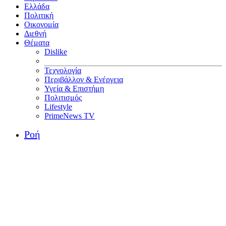
Ελλάδα
Πολιτική
Οικονομία
Διεθνή
Θέματα
Dislike
Τεχνολογία
Περιβάλλον & Ενέργεια
Υγεία & Επιστήμη
Πολιτισμός
Lifestyle
PrimeNews TV
Ροή