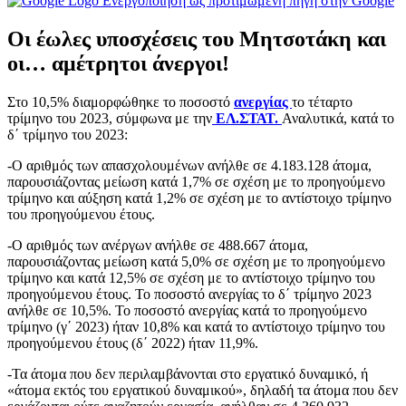
Ενεργοποίηση ως προτιμώμενη πηγή στην Google
Οι έωλες υποσχέσεις του Μητσοτάκη και
οι… αμέτρητοι άνεργοι!
Στο 10,5% διαμορφώθηκε το ποσοστό
ανεργίας
το τέταρτο
τρίμηνο του 2023, σύμφωνα με την
ΕΛ.ΣΤΑΤ.
Αναλυτικά, κατά το
δ΄ τρίμηνο του 2023:
-Ο αριθμός των απασχολουμένων ανήλθε σε 4.183.128 άτομα,
παρουσιάζοντας μείωση κατά 1,7% σε σχέση με το προηγούμενο
τρίμηνο και αύξηση κατά 1,2% σε σχέση με το αντίστοιχο τρίμηνο
του προηγούμενου έτους.
-Ο αριθμός των ανέργων ανήλθε σε 488.667 άτομα,
παρουσιάζοντας μείωση κατά 5,0% σε σχέση με το προηγούμενο
τρίμηνο και κατά 12,5% σε σχέση με το αντίστοιχο τρίμηνο του
προηγούμενου έτους. Το ποσοστό ανεργίας το δ΄ τρίμηνο 2023
ανήλθε σε 10,5%. Το ποσοστό ανεργίας κατά το προηγούμενο
τρίμηνο (γ΄ 2023) ήταν 10,8% και κατά το αντίστοιχο τρίμηνο του
προηγούμενου έτους (δ΄ 2022) ήταν 11,9%.
-Τα άτομα που δεν περιλαμβάνονται στο εργατικό δυναμικό, ή
«άτομα εκτός του εργατικού δυναμικού», δηλαδή τα άτομα που δεν