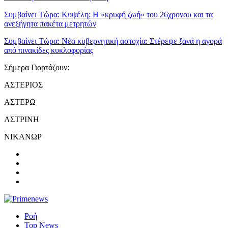
Συμβαίνει Τώρα:
Κυψέλη: Η «κρυφή ζωή» του 26χρονου και τα
ανεξήγητα πακέτα μετρητών
Συμβαίνει Τώρα:
Νέα κυβερνητική αστοχία: Στέρεψε ξανά η αγορά
από πινακίδες κυκλοφορίας
Σήμερα Γιορτάζουν:
ΑΣΤΕΡΙΟΣ
ΑΣΤΕΡΩ
ΑΣΤΡΙΝΗ
ΝΙΚΑΝΩΡ
Ροή
Top News