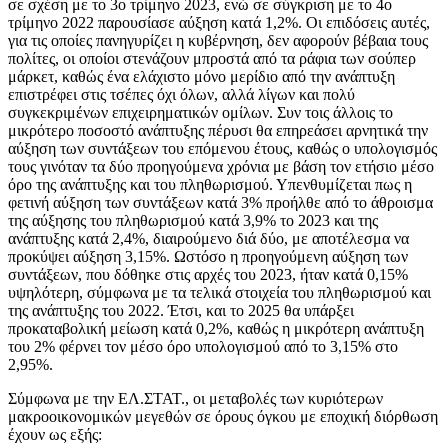
σε σχέση με το 3ο τρίμηνο 2023, ενώ σε σύγκριση με το 4ο
τρίμηνο 2022 παρουσίασε αύξηση κατά 1,2%. Οι επιδόσεις αυτές,
για τις οποίες πανηγυρίζει η κυβέρνηση, δεν αφορούν βέβαια τους
πολίτες, οι οποίοι στενάζουν μπροστά από τα ράφια των σούπερ
μάρκετ, καθώς ένα ελάχιστο μόνο μερίδιο από την ανάπτυξη
επιστρέφει στις τσέπες όχι όλων, αλλά λίγων και πολύ
συγκεκριμένων επιχειρηματικών ομίλων. Συν τοις άλλοις το
μικρότερο ποσοστό ανάπτυξης πέρυσι θα επηρεάσει αρνητικά την
αύξηση των συντάξεων του επόμενου έτους, καθώς ο υπολογισμός
τους γινόταν τα δύο προηγούμενα χρόνια με βάση τον ετήσιο μέσο
όρο της ανάπτυξης και του πληθωρισμού. Υπενθυμίζεται πως η
φετινή αύξηση των συντάξεων κατά 3% προήλθε από το άθροισμα
της αύξησης του πληθωρισμού κατά 3,9% το 2023 και της
ανάπτυξης κατά 2,4%, διαιρούμενο διά δύο, με αποτέλεσμα να
προκύψει αύξηση 3,15%. Ωστόσο η προηγούμενη αύξηση των
συντάξεων, που δόθηκε στις αρχές του 2023, ήταν κατά 0,15%
υψηλότερη, σύμφωνα με τα τελικά στοιχεία του πληθωρισμού και
της ανάπτυξης του 2022. Έτσι, και το 2025 θα υπάρξει
προκαταβολική μείωση κατά 0,2%, καθώς η μικρότερη ανάπτυξη
του 2% φέρνει τον μέσο όρο υπολογισμού από το 3,15% στο
2,95%.
Σύμφωνα με την ΕΛ.ΣΤΑΤ., οι μεταβολές των κυριότερων
μακροοικονομικών μεγεθών σε όρους όγκου με εποχική διόρθωση
έχουν ως εξής: