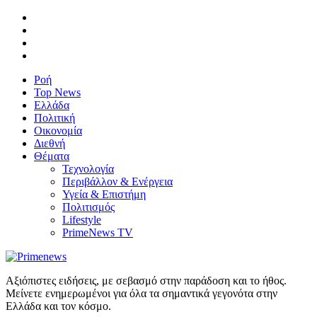
Ροή
Top News
Ελλάδα
Πολιτική
Οικονομία
Διεθνή
Θέματα
Τεχνολογία
Περιβάλλον & Ενέργεια
Υγεία & Επιστήμη
Πολιτισμός
Lifestyle
PrimeNews TV
Αξιόπιστες ειδήσεις, με σεβασμό στην παράδοση και το ήθος.
Μείνετε ενημερωμένοι για όλα τα σημαντικά γεγονότα στην
Ελλάδα και τον κόσμο.