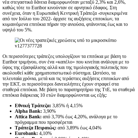
νέα στεγαστικά δάνεια διαμορφωνόταν μεταξύ 2,3% και 2,6%,
καθώς τότε το Euribor κινούνταν σε αρνητικό έδαφος. Στη
συνέχεια, όταν η Ευρωπαϊκή Κεντρική Τράπεζα -συγκεκριμένα
από τον Ιούλιο του 2022- άρχισε τις αυξήσεις επιτοκίων, τα
κυμαινόμενα επιτόκια πήραν την ανιούσα, φτάνοντας έως και το
υψηλό του 5%.
Οι περισσότερες τράπεζες υπολογίζουν τα επιτόκια με βάση το
Euribor τριμήνου, συν ένα «καπέλο» που κινείται ανάλογα με το
ύψος της εξασφάλισης αλλά και της τιμολογιακής πολιτικής που
ακολουθεί κάθε χρηματοπιστωτικό σύστημα. Ωστόσο, τα
τελευταία χρόνια, μετά και τις τεράστιες αυξήσεις επιτοκίων από
την ΕΚΤ, οι περισσότεροι δανειολήπτες έχουν στραφεί στα
σταθερά επιτόκια. Με βάση το παρατηρητήριο της ΤτΕ, τα σταθερά
επιτόκια διάρκειας 10 ετών διαμορφώνονται ως εξής:
Εθνική Τράπεζα:
3,85% ή 4,15%
Alpha Bank:
3,90%
Attica Bank:
από 3,70% έως 4,20%, ανάλογα με το
πρόγραμμα που προσφέρεται
Τράπεζα Πειραιώς:
από 3,89% έως 4,04%
Eurobank:
4,10%