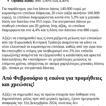
Optima Bank:
από 3,90% έως 4,40%
Για παράδειγμα, για ένα δάνειο ύψους 140.000 ευρώ με
κυμαινόμενο επιτόκιο διάρκειας 20 ετών (αξία ακινήτου 160.000
ευρώ), το επιτόκιο διαμορφώνεται κοντά στο 5,3% και η μηνιαία
δόση του δανείου στα 953 ευρώ. Για στεγαστικό δάνειο με
σταθερό επιτόκιο για 20 χρόνια, ίσης αξίας, το επιτόκιο
διαμορφώνεται στο 4,4% και η δόση του δανείου στα 880 ευρώ.
Αξίζει να επισημανθεί πως η συνεχιζόμενη μείωση των επιτοκίων
από την Ευρωπαϊκή Κεντρική Τράπεζα αναμένεται να κάνει εκ
νέου ελκυστικά τα κυμαινόμενα επιτόκια, καθώς από την ώρα που
θα επιτευχθεί ο στόχος για πληθωρισμό στο 2% (σε επίπεδο
ευρωζώνης) αναμένεται να εξομαλυνθεί η κατάσταση και αρκετοί
δανειολήπτες θα «ποντάρουν» σε μεγαλύτερες μειώσεις τα
επόμενα χρόνια, οδηγώντας σε ακόμα χαμηλότερες μηνιαίες δόσεις
(βλ. πίνακα με στεγαστικά δάνεια).
Από Φεβρουάριο η εικόνα για προμήθειες
και χρεώσεις!
Αξίζει να σημειωθεί πως τα πρώτα στοιχεία που δόθηκαν στη
δημοσιότητα, μόλις πριν από μερικές ημέρες, έχουν ημερομηνία
αναφοράς την 31η Δεκεμβρίου 2024, συνεπώς δεν