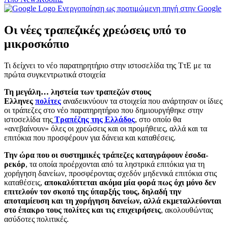
Ενεργοποίηση ως προτιμώμενη πηγή στην Google
Οι νέες τραπεζικές χρεώσεις υπό το
μικροσκόπιο
Τι δείχνει το νέο παρατηρητήριο στην ιστοσελίδα της ΤτΕ με τα
πρώτα συγκεντρωτικά στοιχεία
Τη μεγάλη… ληστεία των τραπεζών στους
Ελληνες
πολίτες
αναδεικνύουν τα στοιχεία που ανάρτησαν οι ίδιες
οι τράπεζες στο νέο παρατηρητήριο που δημιουργήθηκε στην
ιστοσελίδα της
Τραπέζης της Ελλάδος
, στο οποίο θα
«ανεβαίνουν» όλες οι χρεώσεις και οι προμήθειες, αλλά και τα
επιτόκια που προσφέρουν για δάνεια και καταθέσεις.
Την ώρα που οι συστημικές τράπεζες καταγράφουν έσοδα-
ρεκόρ
, τα οποία προέρχονται από τα ληστρικά επιτόκια για τη
χορήγηση δανείων, προσφέροντας σχεδόν μηδενικά επιτόκια στις
καταθέσεις,
αποκαλύπτεται ακόμα μία φορά πως όχι μόνο δεν
επιτελούν τον σκοπό της ύπαρξής τους, δηλαδή την
αποταμίευση και τη χορήγηση δανείων, αλλά εκμεταλλεύονται
στο έπακρο τους πολίτες και τις επιχειρήσεις
, ακολουθώντας
ασύδοτες πολιτικές.