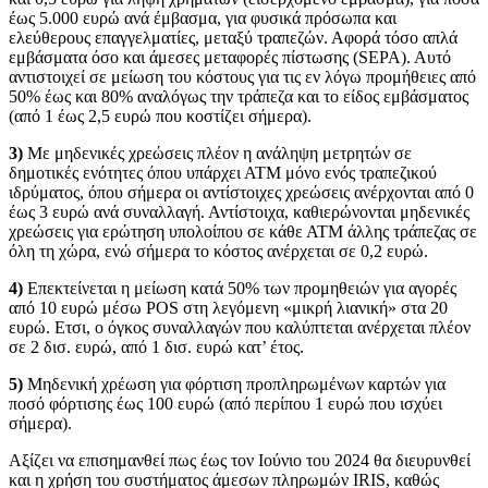
έως 5.000 ευρώ ανά έμβασμα, για φυσικά πρόσωπα και
ελεύθερους επαγγελματίες, μεταξύ τραπεζών. Αφορά τόσο απλά
εμβάσματα όσο και άμεσες μεταφορές πίστωσης (SEPA). Αυτό
αντιστοιχεί σε μείωση του κόστους για τις εν λόγω προμήθειες από
50% έως και 80% αναλόγως την τράπεζα και το είδος εμβάσματος
(από 1 έως 2,5 ευρώ που κοστίζει σήμερα).
3)
Με μηδενικές χρεώσεις πλέον η ανάληψη μετρητών σε
δημοτικές ενότητες όπου υπάρχει ΑΤΜ μόνο ενός τραπεζικού
ιδρύματος, όπου σήμερα οι αντίστοιχες χρεώσεις ανέρχονται από 0
έως 3 ευρώ ανά συναλλαγή. Αντίστοιχα, καθιερώνονται μηδενικές
χρεώσεις για ερώτηση υπολοίπου σε κάθε ΑΤΜ άλλης τράπεζας σε
όλη τη χώρα, ενώ σήμερα το κόστος ανέρχεται σε 0,2 ευρώ.
4)
Επεκτείνεται η μείωση κατά 50% των προμηθειών για αγορές
από 10 ευρώ μέσω POS στη λεγόμενη «μικρή λιανική» στα 20
ευρώ. Ετσι, ο όγκος συναλλαγών που καλύπτεται ανέρχεται πλέον
σε 2 δισ. ευρώ, από 1 δισ. ευρώ κατ’ έτος.
5)
Μηδενική χρέωση για φόρτιση προπληρωμένων καρτών για
ποσό φόρτισης έως 100 ευρώ (από περίπου 1 ευρώ που ισχύει
σήμερα).
Αξίζει να επισημανθεί πως έως τον Ιούνιο του 2024 θα διευρυνθεί
και η χρήση του συστήματος άμεσων πληρωμών IRIS, καθώς