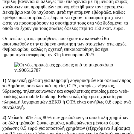
περιλαμβάνονται οι αλλαγές που επέρχονται με τη μείωση σειράς
χρεώσεων και προμηθειών που νομοθετήθηκαν τον περασμένο
Δεκέμβριο και θα ισχύσουν μετά την επόμενη εβδομάδα, καθώς
κρίθηκε πως οι τράπεζες έπρεπε να έχουν το απαραίτητο χρόνο
ώστε να προσαρμόσουν τα συστήματά τους στα νέα δεδομένα, τα
οποία θα έχουν για τους πολίτες όφελος περί τα 150 εκατ. ευρώ.
Οι μειώσεις στις προμήθειες που έχουν ανακοινωθεί θα
αποτυπωθούν στην επόμενη ανάρτηση των στοιχείων, στις αρχές
Φεβρουαρίου, καθώς η σχετική επικαιροποίηση θα έχει
ημερομηνία αναφοράς την 31η Ιανουαρίου 2025.
1)
Μηδενική χρέωση για πληρωμή λογαριασμών και οφειλών προς
το Δημόσιο, ασφαλιστικά ταμεία, ΟΤΑ, εταιρίες ενέργειας,
ύδρευσης, τηλεπικοινωνιών και ασφαλιστικές εταιρίες μέσω web-
banking και mobile banking. Ενδεικτικά, σήμερα η χρέωση για
πληρωμή λογαριασμών ΔΕΚΟ ή ΟΤΑ είναι συνήθως 0,6 ευρώ ανά
συναλλαγή.
2)
Μείωση 50% έως 80% των χρεώσεων για αποστολή χρημάτων
σε άλλη τράπεζα. Συγκεκριμένα, καθιερώνεται μέγιστο ύψος
χρέωσης 0,5 ευρώ για αποστολή χρημάτων (εξερχόμενο έμβασμα)
και 0,5 ευρώ για λήψη χρημάτων (εισερχόμενο έμβασμα), για ποσά