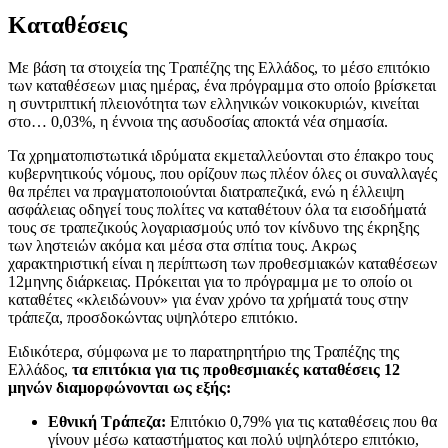
Καταθέσεις
Με βάση τα στοιχεία της Τραπέζης της Ελλάδος, το μέσο επιτόκιο
των καταθέσεων μιας ημέρας, ένα πρόγραμμα στο οποίο βρίσκεται
η συντριπτική πλειονότητα των ελληνικών νοικοκυριών, κινείται
στο… 0,03%, η έννοια της ασυδοσίας αποκτά νέα σημασία.
Τα χρηματοπιστωτικά ιδρύματα εκμεταλλεύονται στο έπακρο τους
κυβερνητικούς νόμους, που ορίζουν πως πλέον όλες οι συναλλαγές
θα πρέπει να πραγματοποιούνται διατραπεζικά, ενώ η έλλειψη
ασφάλειας οδηγεί τους πολίτες να καταθέτουν όλα τα εισοδήματά
τους σε τραπεζικούς λογαριασμούς υπό τον κίνδυνο της έκρηξης
των ληστειών ακόμα και μέσα στα σπίτια τους. Ακρως
χαρακτηριστική είναι η περίπτωση των προθεσμιακών καταθέσεων
12μηνης διάρκειας. Πρόκειται για το πρόγραμμα με το οποίο οι
καταθέτες «κλειδώνουν» για έναν χρόνο τα χρήματά τους στην
τράπεζα, προσδοκώντας υψηλότερο επιτόκιο.
Ειδικότερα, σύμφωνα με το παρατηρητήριο της Τραπέζης της
Ελλάδος,
τα επιτόκια για τις προθεσμιακές καταθέσεις 12
μηνών διαμορφώνονται ως εξής:
Εθνική Τράπεζα:
Επιτόκιο 0,79% για τις καταθέσεις που θα
γίνουν μέσω καταστήματος και πολύ υψηλότερο επιτόκιο,