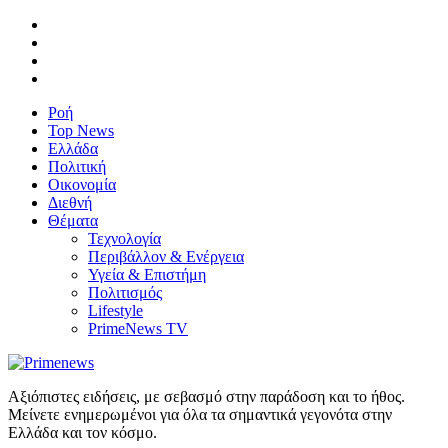
Ροή
Top News
Ελλάδα
Πολιτική
Οικονομία
Διεθνή
Θέματα
Τεχνολογία
Περιβάλλον & Ενέργεια
Υγεία & Επιστήμη
Πολιτισμός
Lifestyle
PrimeNews TV
Αξιόπιστες ειδήσεις, με σεβασμό στην παράδοση και το ήθος.
Μείνετε ενημερωμένοι για όλα τα σημαντικά γεγονότα στην
Ελλάδα και τον κόσμο.