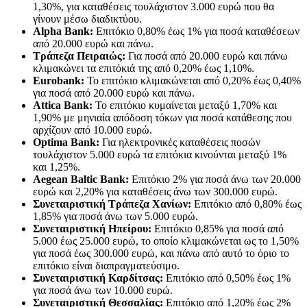
1,30%, για καταθέσεις τουλάχιστον 3.000 ευρώ που θα
γίνουν μέσω διαδικτύου.
Alpha Bank:
Επιτόκιο 0,80% έως 1% για ποσά καταθέσεων
από 20.000 ευρώ και πάνω.
Τράπεζα Πειραιώς:
Για ποσά από 20.000 ευρώ και πάνω
κλιμακώνει τα επιτόκιά της από 0,20% έως 1,10%.
Eurobank:
Το επιτόκιο κλιμακώνεται από 0,20% έως 0,40%
για ποσά από 20.000 ευρώ και πάνω.
Attica Bank:
Το επιτόκιο κυμαίνεται μεταξύ 1,70% και
1,90% με μηνιαία απόδοση τόκων για ποσά κατάθεσης που
αρχίζουν από 10.000 ευρώ.
Optima Bank:
Για ηλεκτρονικές καταθέσεις ποσών
τουλάχιστον 5.000 ευρώ τα επιτόκια κινούνται μεταξύ 1%
και 1,25%.
Aegean Baltic Bank:
Επιτόκιο 2% για ποσά άνω των 20.000
ευρώ και 2,20% για καταθέσεις άνω των 300.000 ευρώ.
Συνεταιριστική Τράπεζα Χανίων:
Επιτόκιο από 0,80% έως
1,85% για ποσά άνω των 5.000 ευρώ.
Συνεταιριστική Ηπείρου:
Επιτόκιο 0,85% για ποσά από
5.000 έως 25.000 ευρώ, το οποίο κλιμακώνεται ως το 1,50%
για ποσά έως 300.000 ευρώ, και πάνω από αυτό το όριο το
επιτόκιο είναι διαπραγματεύσιμο.
Συνεταιριστική Καρδίτσας:
Επιτόκιο από 0,50% έως 1%
για ποσά άνω των 10.000 ευρώ.
Συνεταιριστική Θεσσαλίας:
Επιτόκιο από 1,20% έως 2%