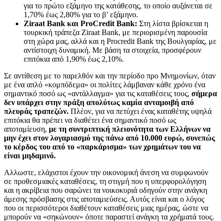
για το πρώτο εξάμηνο της κατάθεσης, το οποίο αυξάνεται σε
1,70% έως 2,80% για το β’ εξάμηνο.
Ziraat Bank και ProCredit Bank:
Στη λίστα βρίσκεται η
τουρκική τράπεζα Ziraat Bank, με περιορισμένη παρουσία
στη χώρα μας, αλλά και η Procredit Bank της Βουλγαρίας, με
αντίστοιχη δυναμική. Με βάση τα στοιχεία, προσφέρουν
επιτόκια από 1,90% έως 2,10%.
Σε αντίθεση με το παρελθόν και την περίοδο προ Μνημονίων, όταν
με ένα απλό «κομπόδεμα» οι πολίτες λάμβαναν κάθε χρόνο ένα
σημαντικό ποσό ως «αντάλλαγμα» για τις καταθέσεις τους,
σήμερα
δεν υπάρχει στην πράξη απολύτως καμία ανταμοιβή από
πλευράς τραπεζών.
Πλέον, για να πετύχει ένας καταθέτης υψηλά
επιτόκια θα πρέπει να διαθέτει ένα σημαντικό ποσό ως
αποταμίευση,
με τη συντριπτική πλειονότητα των Ελλήνων να
μην έχει στον λογαριασμό της πάνω από 10.000 ευρώ, συνεπώς
το κέρδος του από το «παρκάρισμα» των χρημάτων του να
είναι μηδαμινό.
Αλλωστε, ελάχιστοι έχουν την οικονομική άνεση να συμφωνούν
σε προθεσμιακές καταθέσεις, τη στιγμή που η υπερφορολόγηση
και η ακρίβεια που σαρώνει τα νοικοκυριά οδηγούν στην ανάγκη
άμεσης πρόσβασης στις αποταμιεύσεις. Αυτός είναι και ο λόγος
που οι περισσότεροι διαθέτουν καταθέσεις μιας ημέρας, ώστε να
μπορούν να «σηκώνουν» όποτε παραστεί ανάγκη τα χρήματά τους.