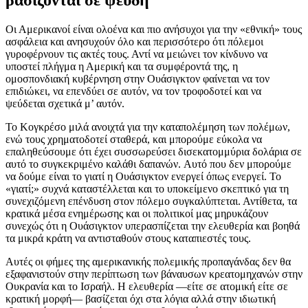
Οι Αμερικανοί είναι ολοένα και πιο ανήσυχοι για την «εθνική» τους
ασφάλεια και ανησυχούν όλο και περισσότερο ότι πόλεμοι
γυροφέρνουν τις ακτές τους. Αντί να μειώνει τον κίνδυνο να
υποστεί πλήγμα η Αμερική και τα συμφέροντά της, η
ομοσπονδιακή κυβέρνηση στην Ουάσιγκτον φαίνεται να τον
επιδιώκει, να επενδύει σε αυτόν, να τον τροφοδοτεί και να
ψεύδεται σχετικά μ’ αυτόν.
Το Κογκρέσο μιλά ανοιχτά για την καταπολέμηση των πολέμων,
ενώ τους χρηματοδοτεί σταθερά, και μπορούμε εύκολα να
επαληθεύσουμε ότι έχει συσσωρεύσει δισεκατομμύρια δολάρια σε
αυτό το συγκεκριμένο καλάθι δαπανών. Αυτό που δεν μπορούμε
να δούμε είναι το γιατί η Ουάσιγκτον ενεργεί όπως ενεργεί. Το
«γιατί;» συχνά καταστέλλεται και το υποκείμενο σκεπτικό για τη
συνεχιζόμενη επένδυση στον πόλεμο συγκαλύπτεται. Αντίθετα, τα
κρατικά μέσα ενημέρωσης και οι πολιτικοί μας μηρυκάζουν
συνεχώς ότι η Ουάσιγκτον υπερασπίζεται την ελευθερία και βοηθά
τα μικρά κράτη να αντισταθούν στους καταπιεστές τους.
Αυτές οι φήμες της αμερικανικής πολεμικής προπαγάνδας δεν θα
εξαφανιστούν στην περίπτωση των βάναυσων κρεατομηχανών στην
Ουκρανία και το Ισραήλ. Η ελευθερία —είτε σε ατομική είτε σε
κρατική μορφή— βασίζεται όχι στα λόγια αλλά στην ιδιωτική