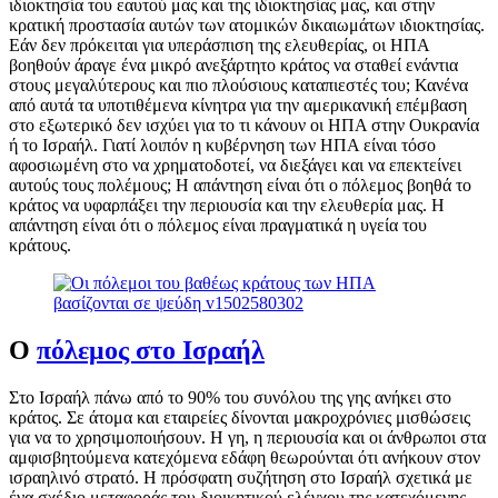
ιδιοκτησία του εαυτού μας και της ιδιοκτησίας μας, και στην
κρατική προστασία αυτών των ατομικών δικαιωμάτων ιδιοκτησίας.
Εάν δεν πρόκειται για υπεράσπιση της ελευθερίας, οι ΗΠΑ
βοηθούν άραγε ένα μικρό ανεξάρτητο κράτος να σταθεί ενάντια
στους μεγαλύτερους και πιο πλούσιους καταπιεστές του; Κανένα
από αυτά τα υποτιθέμενα κίνητρα για την αμερικανική επέμβαση
στο εξωτερικό δεν ισχύει για το τι κάνουν οι ΗΠΑ στην Ουκρανία
ή το Ισραήλ. Γιατί λοιπόν η κυβέρνηση των ΗΠΑ είναι τόσο
αφοσιωμένη στο να χρηματοδοτεί, να διεξάγει και να επεκτείνει
αυτούς τους πολέμους; Η απάντηση είναι ότι ο πόλεμος βοηθά το
κράτος να υφαρπάξει την περιουσία και την ελευθερία μας. Η
απάντηση είναι ότι ο πόλεμος είναι πραγματικά η υγεία του
κράτους.
Ο
πόλεμος στο Ισραήλ
Στο Ισραήλ πάνω από το 90% του συνόλου της γης ανήκει στο
κράτος. Σε άτομα και εταιρείες δίνονται μακροχρόνιες μισθώσεις
για να το χρησιμοποιήσουν. Η γη, η περιουσία και οι άνθρωποι στα
αμφισβητούμενα κατεχόμενα εδάφη θεωρούνται ότι ανήκουν στον
ισραηλινό στρατό. Η πρόσφατη συζήτηση στο Ισραήλ σχετικά με
ένα σχέδιο μεταφοράς του διοικητικού ελέγχου της κατεχόμενης