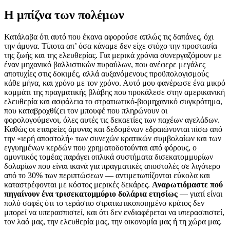
Η μπίζνα των πολέμων
Κατάλαβα ότι αυτό που έκανα αφορούσε απλώς τις δαπάνες, όχι
την άμυνα. Τίποτα απ’ όσα κάναμε δεν είχε στόχο την προστασία
της ζωής και της ελευθερίας. Για μερικά χρόνια συνεργαζόμουν με
έναν μηχανικό βαλλιστικών πυραύλων, που ανέφερε μεγάλες
αποτυχίες στις δοκιμές, αλλά αυξανόμενους προϋπολογισμούς
κάθε μήνα, και χρόνο με τον χρόνο. Αυτό μου φανέρωσε ένα μικρό
κομμάτι της πραγματικής βλάβης που προκάλεσε στην αμερικανική
ελευθερία και ασφάλεια το στρατιωτικό-βιομηχανικό συγκρότημα,
που καταβροχθίζει τον μπουφέ που πληρώνουν οι
φορολογούμενοι, όλες αυτές τις δεκαετίες των παχέων αγελάδων.
Καθώς οι εταιρείες άμυνας και δεδομένων εδραιώνονται πίσω από
την «ιερή αποστολή» των συνεχών κρατικών συμβολαίων και των
εγγυημένων κερδών που χρηματοδοτούνται από φόρους, ο
αμυντικός τομέας παράγει οπλικά συστήματα δισεκατομμυρίων
δολαρίων που είναι ικανά για πραγματικές αποστολές σε λιγότερο
από το 30% των περιπτώσεων — αντιμετωπίζονται εύκολα και
καταστρέφονται με κόστος μερικές δεκάρες.
Αναρωτιόμαστε πού
πηγαίνουν ένα τρισεκατομμύριο δολάρια ετησίως
— γιατί είναι
πολύ σαφές ότι το τεράστιο στρατιωτικοποιημένο κράτος δεν
μπορεί να υπερασπιστεί, και ότι δεν ενδιαφέρεται να υπερασπιστεί,
τον λαό μας, την ελευθερία μας, την οικονομία μας ή τη χώρα μας.