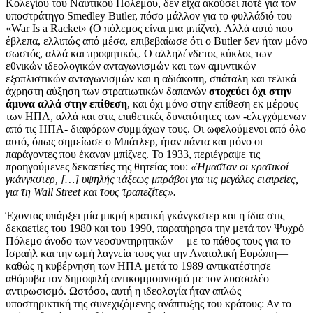
Κολεγίου του Ναυτικού Πολέμου, δεν είχα ακούσει ποτέ για τον
υποστράτηγο Smedley Butler, πόσο μάλλον για το φυλλάδιό του
«War Is a Racket» (Ο πόλεμος είναι μια μπίζνα). Αλλά αυτό που
έβλεπα, ελλιπώς από μέσα, επιβεβαίωσε ότι ο Butler δεν ήταν μόνο
σωστός, αλλά και προφητικός. Ο αλληλένδετος κύκλος των
εθνικών ιδεολογικών ανταγωνισμών και των αμυντικών
εξοπλιστικών ανταγωνισμών και η αδιάκοπη, σπάταλη και τελικά
άχρηστη αύξηση των στρατιωτικών δαπανών
στοχεύει όχι στην
άμυνα αλλά στην επίθεση
, και όχι μόνο στην επίθεση εκ μέρους
των ΗΠΑ, αλλά και στις επιθετικές δυνατότητες των -ελεγχόμενων
από τις ΗΠΑ- διαφόρων συμμάχων τους. Οι ωφελούμενοι από όλο
αυτό, όπως σημείωσε ο Μπάτλερ, ήταν πάντα και μόνο οι
παράγοντες που έκαναν μπίζνες. Το 1933, περιέγραψε τις
προηγούμενες δεκαετίες της θητείας του:
«Ήμασταν οι κρατικοί
γκάνγκστερ, […] υψηλής τάξεως μπράβοι για τις μεγάλες εταιρείες,
για τη Wall Street και τους τραπεζίτες».
Έχοντας υπάρξει μία μικρή κρατική γκάνγκστερ και η ίδια στις
δεκαετίες του 1980 και του 1990, παρατήρησα την μετά τον Ψυχρό
Πόλεμο άνοδο των νεοσυντηρητικών —με το πάθος τους για το
Ισραήλ και την ωμή λαγνεία τους για την Ανατολική Ευρώπη—
καθώς η κυβέρνηση των ΗΠΑ μετά το 1989 αντικατέστησε
αθόρυβα τον δημοφιλή αντικομμουνισμό με τον λυσσαλέο
αντιρωσισμό. Ωστόσο, αυτή η ιδεολογία ήταν απλώς
υποστηρικτική της συνεχιζόμενης ανάπτυξης του κράτους: Αν το