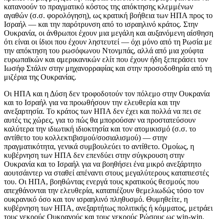
κατανοούν το πραγματικό κόστος της απόκτησης κλεμμένων
αγαθών (σ.σ. φορολόγηση), ως κρατική βοήθεια των ΗΠΑ προς το
Ισραήλ — και την παρότρυνση από το ισραηλινό κράτος. Στην
Ουκρανία, οι άνθρωποι έχουν μια μεγάλη και αυξανόμενη αίσθηση
ότι είναι οι ίδιοι που έχουν ληστευτεί — όχι μόνο από τη Ρωσία με
την απόκτηση του ρωσόφωνου Ντονμπάς, αλλά από μια χούφτα
ευρωπαϊκών και αμερικανικών ελίτ που έχουν ήδη ξεπεράσει τον
Ιωσήφ Στάλιν στην μηχανορραφίας και στην προσοδοθηρία από τη
μιζέρια της Ουκρανίας.
Οι ΗΠΑ και η Δύση δεν τροφοδοτούν τον πόλεμο στην Ουκρανία
και το Ισραήλ για να προωθήσουν την ελευθερία και την
ανεξαρτησία. Το κράτος των ΗΠΑ δεν έχει και πολλά να πει σε
αυτές τις χώρες, για το πώς θα μπορούσαν να προστατεύσουν
καλύτερα την ιδιωτική ιδιοκτησία και τον ατομικισμό (σ.σ. το
αντίθετο του κολλεκτιβισμού/σοσιαλισμού) — στην
πραγματικότητα, γενικά συμβουλεύει το αντίθετο. Ομοίως, η
κυβέρνηση των ΗΠΑ δεν επενδύει στην σύγκρουση στην
Ουκρανία και το Ισραήλ για να βοηθήσει ένα μικρό ανεξάρτητο
αουτσάιντερ να σταθεί απέναντι στους μεγαλύτερους καταπιεστές
του. Οι ΗΠΑ, βοηθώντας ενεργά τους κρατικούς θεσμούς που
απεχθάνονται την ελευθερία, καταπιέζουν θεμελιωδώς τόσο τον
ουκρανικό όσο και τον ισραηλινό πληθυσμό. Θυμηθείτε, η
κυβέρνηση των ΗΠΑ, ανεξαρτήτως πολιτικής ή κόμματος, μετράει
τους νεκρούς Ουκρανούς και τους νεκρούς Ρώσους ως win-win,