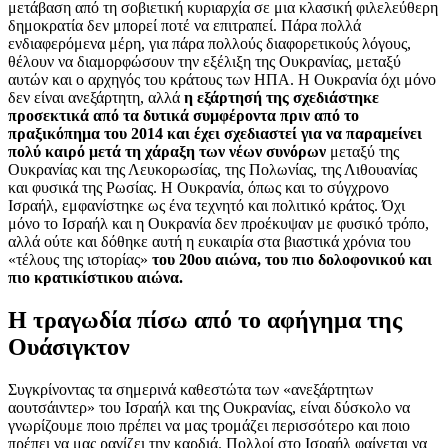
μετάβαση από τη σοβιετική κυριαρχία σε μια κλασική φιλελεύθερη
δημοκρατία δεν μπορεί ποτέ να επιτραπεί. Πάρα πολλά
ενδιαφερόμενα μέρη, για πάρα πολλούς διαφορετικούς λόγους,
θέλουν να διαμορφώσουν την εξέλιξη της Ουκρανίας, μεταξύ
αυτών και ο αρχηγός του κράτους των ΗΠΑ. Η Ουκρανία όχι μόνο
δεν είναι ανεξάρτητη, αλλά
η εξάρτησή της σχεδιάστηκε
προσεκτικά από τα δυτικά συμφέροντα πριν από το
πραξικόπημα του 2014 και έχει σχεδιαστεί για να παραμείνει
πολύ καιρό μετά τη χάραξη των νέων συνόρων
μεταξύ της
Ουκρανίας και της Λευκορωσίας, της Πολωνίας, της Λιθουανίας
και φυσικά της Ρωσίας. Η Ουκρανία, όπως και το σύγχρονο
Ισραήλ, εμφανίστηκε ως ένα τεχνητό και πολιτικό κράτος. Όχι
μόνο το Ισραήλ και η Ουκρανία δεν προέκυψαν με φυσικό τρόπο,
αλλά ούτε και δόθηκε αυτή η ευκαιρία στα βιαστικά χρόνια του
«τέλους της ιστορίας»
του 20ου αιώνα, του πιο δολοφονικού και
πιο κρατικίστικου αιώνα.
Η τραγωδία πίσω από το αφήγημα της
Ουάσιγκτον
Συγκρίνοντας τα σημερινά καθεστώτα των «ανεξάρτητων
αουτσάιντερ» του Ισραήλ και της Ουκρανίας, είναι δύσκολο να
γνωρίζουμε ποιο πρέπει να μας τρομάζει περισσότερο και ποιο
πρέπει να μας ραγίζει την καρδιά. Πολλοί στο Ισραήλ φαίνεται να