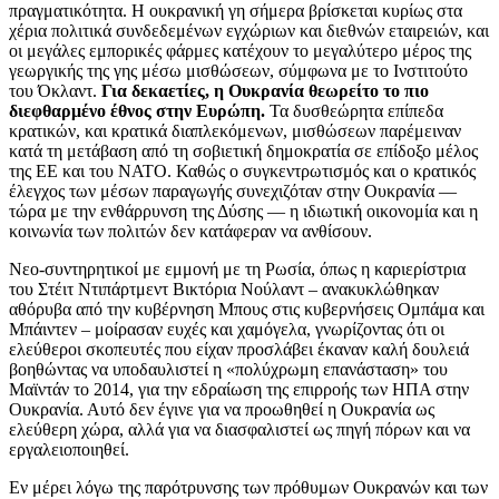
πραγματικότητα. Η ουκρανική γη σήμερα βρίσκεται κυρίως στα
χέρια πολιτικά συνδεδεμένων εγχώριων και διεθνών εταιρειών, και
οι μεγάλες εμπορικές φάρμες κατέχουν το μεγαλύτερο μέρος της
γεωργικής της γης μέσω μισθώσεων, σύμφωνα με το Ινστιτούτο
του Όκλαντ.
Για δεκαετίες, η Ουκρανία θεωρείτο το πιο
διεφθαρμένο έθνος στην Ευρώπη.
Τα δυσθεώρητα επίπεδα
κρατικών, και κρατικά διαπλεκόμενων, μισθώσεων παρέμειναν
κατά τη μετάβαση από τη σοβιετική δημοκρατία σε επίδοξο μέλος
της ΕΕ και του ΝΑΤΟ. Καθώς ο συγκεντρωτισμός και ο κρατικός
έλεγχος των μέσων παραγωγής συνεχιζόταν στην Ουκρανία —
τώρα με την ενθάρρυνση της Δύσης — η ιδιωτική οικονομία και η
κοινωνία των πολιτών δεν κατάφεραν να ανθίσουν.
Νεο-συντηρητικοί με εμμονή με τη Ρωσία, όπως η καριερίστρια
του Στέιτ Ντιπάρτμεντ Βικτόρια Νούλαντ – ανακυκλώθηκαν
αθόρυβα από την κυβέρνηση Μπους στις κυβερνήσεις Ομπάμα και
Μπάιντεν – μοίρασαν ευχές και χαμόγελα, γνωρίζοντας ότι οι
ελεύθεροι σκοπευτές που είχαν προσλάβει έκαναν καλή δουλειά
βοηθώντας να υποδαυλιστεί η «πολύχρωμη επανάσταση» του
Μαϊντάν το 2014, για την εδραίωση της επιρροής των ΗΠΑ στην
Ουκρανία. Αυτό δεν έγινε για να προωθηθεί η Ουκρανία ως
ελεύθερη χώρα, αλλά για να διασφαλιστεί ως πηγή πόρων και να
εργαλειοποιηθεί.
Εν μέρει λόγω της παρότρυνσης των πρόθυμων Ουκρανών και των