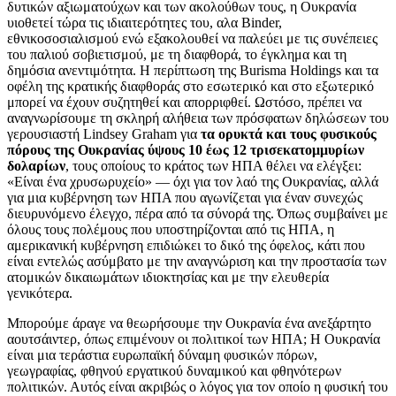
δυτικών αξιωματούχων και των ακολούθων τους, η Ουκρανία
υιοθετεί τώρα τις ιδιαιτερότητες του, αλα Binder,
εθνικοσοσιαλισμού ενώ εξακολουθεί να παλεύει με τις συνέπειες
του παλιού σοβιετισμού, με τη διαφθορά, το έγκλημα και τη
δημόσια ανεντιμότητα. Η περίπτωση της Burisma Holdings και τα
οφέλη της κρατικής διαφθοράς στο εσωτερικό και στο εξωτερικό
μπορεί να έχουν συζητηθεί και απορριφθεί. Ωστόσο, πρέπει να
αναγνωρίσουμε τη σκληρή αλήθεια των πρόσφατων δηλώσεων του
γερουσιαστή Lindsey Graham για
τα ορυκτά και τους φυσικούς
πόρους της Ουκρανίας ύψους 10 έως 12 τρισεκατομμυρίων
δολαρίων
, τους οποίους το κράτος των ΗΠΑ θέλει να ελέγξει:
«Είναι ένα χρυσωρυχείο» — όχι για τον λαό της Ουκρανίας, αλλά
για μια κυβέρνηση των ΗΠΑ που αγωνίζεται για έναν συνεχώς
διευρυνόμενο έλεγχο, πέρα ​​από τα σύνορά της. Όπως συμβαίνει με
όλους τους πολέμους που υποστηρίζονται από τις ΗΠΑ, η
αμερικανική κυβέρνηση επιδιώκει το δικό της όφελος, κάτι που
είναι εντελώς ασύμβατο με την αναγνώριση και την προστασία των
ατομικών δικαιωμάτων ιδιοκτησίας και με την ελευθερία
γενικότερα.
Μπορούμε άραγε να θεωρήσουμε την Ουκρανία ένα ανεξάρτητο
αουτσάιντερ, όπως επιμένουν οι πολιτικοί των ΗΠΑ; Η Ουκρανία
είναι μια τεράστια ευρωπαϊκή δύναμη φυσικών πόρων,
γεωγραφίας, φθηνού εργατικού δυναμικού και φθηνότερων
πολιτικών. Αυτός είναι ακριβώς ο λόγος για τον οποίο η φυσική του