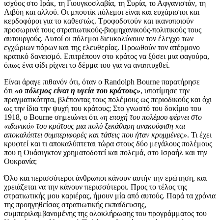
ισχύος στο Ιράκ, τη Γιουγκοσλαβία, τη Συρία, το Αφγανιστάν, τη
Λιβύη και αλλού. Οι μπουτίκ πόλεμοι είναι και ευχάριστοι και
κερδοφόροι για το καθεστώς. Τροφοδοτούν και ικανοποιούν
προσωρινά τους στρατιωτικούς-βιομηχανικούς-πολιτικούς τους
αυτουργούς. Αυτοί οι πόλεμοι διευκολύνουν τον έλεγχο των
εγχώριων πόρων και της ελευθερίας. Προωθούν τον ατέρμονο
κρατικό δανεισμό. Επιτρέπουν στο κράτος να ξύσει μια φαγούρα,
όπως ένα φίδι ρίχνει το δέρμα του για να αναπτυχθεί.
Είναι άραγε πιθανόν ότι, όταν ο Randolph Bourne παρατήρησε
ότι
«ο πόλεμος είναι η υγεία του κράτους»
, υποτίμησε την
πραγματικότητα, βλέποντας τους πολέμους ως περιοδικούς και όχι
ως την ίδια την ψυχή του κράτους; Στο γνωστό του δοκίμιο του
1918, ο Bourne σημειώνει ότι
«η εποχή του πολέμου φέρνει στο
«ιδανικό» του κράτους μια πολύ ξεκάθαρη ανακούφιση και
αποκαλύπτει συμπεριφορές και τάσεις που ήταν κρυμμένες»
. Τι έχει
κρυφτεί και τι αποκαλύπτεται τώρα στους δύο μεγάλους πολέμους
που η Ουάσιγκτον χρηματοδοτεί και πολεμά, στο Ισραήλ και την
Ουκρανία;
Όλο και περισσότεροι άνθρωποι κάνουν αυτήν την ερώτηση, και
χρειάζεται να την κάνουν περισσότεροι. Προς το τέλος της
στρατιωτικής μου καριέρας, ήμουν μία από αυτούς. Παρά τα χρόνια
της προηγηθείσας στρατιωτικής εκπαίδευσης,
συμπεριλαμβανομένης της ολοκλήρωσης του προγράμματος του