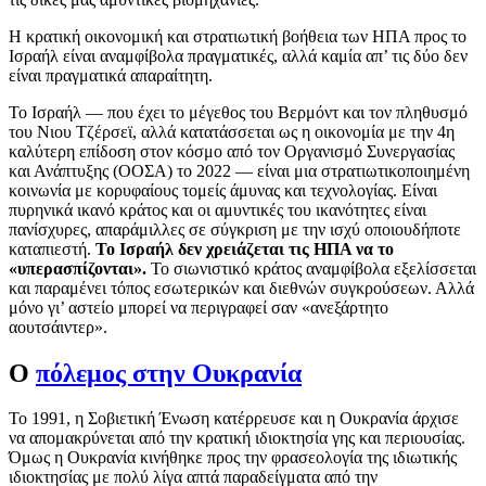
Η κρατική οικονομική και στρατιωτική βοήθεια των ΗΠΑ προς το
Ισραήλ είναι αναμφίβολα πραγματικές, αλλά καμία απ’ τις δύο δεν
είναι πραγματικά απαραίτητη.
Το Ισραήλ — που έχει το μέγεθος του Βερμόντ και τον πληθυσμό
του Νιου Τζέρσεϊ, αλλά κατατάσσεται ως η οικονομία με την 4η
καλύτερη επίδοση στον κόσμο από τον Οργανισμό Συνεργασίας
και Ανάπτυξης (ΟΟΣΑ) το 2022 — είναι μια στρατιωτικοποιημένη
κοινωνία με κορυφαίους τομείς άμυνας και τεχνολογίας. Είναι
πυρηνικά ικανό κράτος και οι αμυντικές του ικανότητες είναι
πανίσχυρες, απαράμιλλες σε σύγκριση με την ισχύ οποιουδήποτε
καταπιεστή.
Το Ισραήλ δεν χρειάζεται τις ΗΠΑ να το
«υπερασπίζονται».
Το σιωνιστικό κράτος αναμφίβολα εξελίσσεται
και παραμένει τόπος εσωτερικών και διεθνών συγκρούσεων. Αλλά
μόνο γι’ αστείο μπορεί να περιγραφεί σαν «ανεξάρτητο
αουτσάιντερ».
Ο
πόλεμος στην Ουκρανία
Το 1991, η Σοβιετική Ένωση κατέρρευσε και η Ουκρανία άρχισε
να απομακρύνεται από την κρατική ιδιοκτησία γης και περιουσίας.
Όμως η Ουκρανία κινήθηκε προς την φρασεολογία της ιδιωτικής
ιδιοκτησίας με πολύ λίγα απτά παραδείγματα από την