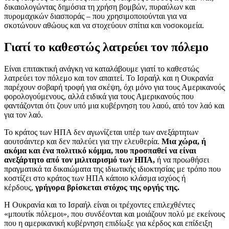
δικαιολογώντας δημόσια τη χρήση βομβών, πυραύλων και
πυρομαχικών διασποράς – που χρησιμοποιούνται για να
σκοτώνουν αθώους και να στοχεύουν σπίτια και νοσοκομεία.
Γιατί το καθεστώς λατρεύει τον πόλεμο
Είναι επιτακτική ανάγκη να καταλάβουμε γιατί το καθεστώς
λατρεύει τον πόλεμο και τον απαιτεί. Το Ισραήλ και η Ουκρανία
παρέχουν σοβαρή τροφή για σκέψη, όχι μόνο για τους Αμερικανούς
φορολογούμενους, αλλά ειδικά για τους Αμερικανούς που
φαντάζονται ότι ζουν υπό μια κυβέρνηση του λαού, από τον λαό και
για τον λαό.
Το κράτος των ΗΠΑ δεν αγωνίζεται υπέρ των ανεξάρτητων
αουτσάιντερ και δεν παλεύει για την ελευθερία.
Μια χώρα, ή
ακόμα και ένα πολιτικό κόμμα, που προσπαθεί να είναι
ανεξάρτητο από τον μιλιταρισμό των ΗΠΑ,
ή να προωθήσει
πραγματικά τα δικαιώματα της ιδιωτικής ιδιοκτησίας με τρόπο που
κοστίζει στο κράτος των ΗΠΑ κάποιο κλάσμα ισχύος ή
κέρδους,
γρήγορα βρίσκεται στόχος της οργής της.
Η Ουκρανία και το Ισραήλ είναι οι τρέχοντες επιλεχθέντες
«μπουτίκ πόλεμοι», που συνδέονται και μοιάζουν πολύ με εκείνους
που η αμερικανική κυβέρνηση επιδίωξε για κέρδος και επίδειξη