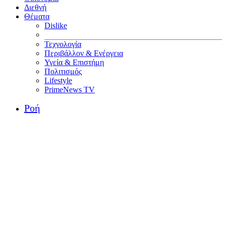
Διεθνή
Θέματα
Dislike
Τεχνολογία
Περιβάλλον & Ενέργεια
Υγεία & Επιστήμη
Πολιτισμός
Lifestyle
PrimeNews TV
Ροή