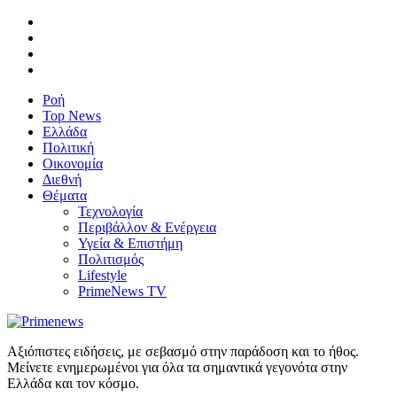
Ροή
Top News
Ελλάδα
Πολιτική
Οικονομία
Διεθνή
Θέματα
Τεχνολογία
Περιβάλλον & Ενέργεια
Υγεία & Επιστήμη
Πολιτισμός
Lifestyle
PrimeNews TV
Αξιόπιστες ειδήσεις, με σεβασμό στην παράδοση και το ήθος.
Μείνετε ενημερωμένοι για όλα τα σημαντικά γεγονότα στην
Ελλάδα και τον κόσμο.