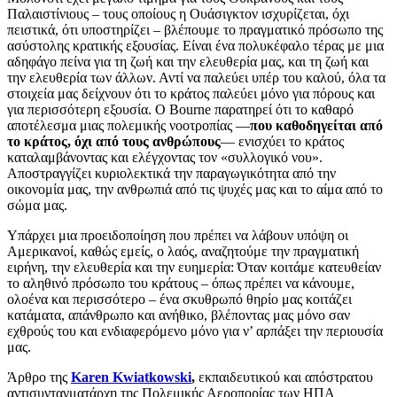
Παλαιστίνιους – τους οποίους η Ουάσιγκτον ισχυρίζεται, όχι
πειστικά, ότι υποστηρίζει – βλέπουμε το πραγματικό πρόσωπο της
ασύστολης κρατικής εξουσίας. Είναι ένα πολυκέφαλο τέρας με μια
αδηφάγο πείνα για τη ζωή και την ελευθερία μας, και τη ζωή και
την ελευθερία των άλλων. Αντί να παλεύει υπέρ του καλού, όλα τα
στοιχεία μας δείχνουν ότι το κράτος παλεύει μόνο για πόρους και
για περισσότερη εξουσία. Ο Bourne παρατηρεί ότι το καθαρό
αποτέλεσμα μιας πολεμικής νοοτροπίας —
που καθοδηγείται από
το κράτος, όχι από τους ανθρώπους
— ενισχύει το κράτος
καταλαμβάνοντας και ελέγχοντας τον «συλλογικό νου».
Αποστραγγίζει κυριολεκτικά την παραγωγικότητα από την
οικονομία μας, την ανθρωπιά από τις ψυχές μας και το αίμα από το
σώμα μας.
Υπάρχει μια προειδοποίηση που πρέπει να λάβουν υπόψη οι
Αμερικανοί, καθώς εμείς, ο λαός, αναζητούμε την πραγματική
ειρήνη, την ελευθερία και την ευημερία: Όταν κοιτάμε κατευθείαν
το αληθινό πρόσωπο του κράτους – όπως πρέπει να κάνουμε,
ολοένα και περισσότερο – ένα σκυθρωπό θηρίο μας κοιτάζει
κατάματα, απάνθρωπο και ανήθικο, βλέποντας μας μόνο σαν
εχθρούς του και ενδιαφερόμενο μόνο για ν’ αρπάξει την περιουσία
μας.
Άρθρο της
Karen Kwiatkowski
,
εκπαιδευτικού και απόστρατου
αντισυνταγματάρχη της Πολεμικής Αεροπορίας των ΗΠΑ