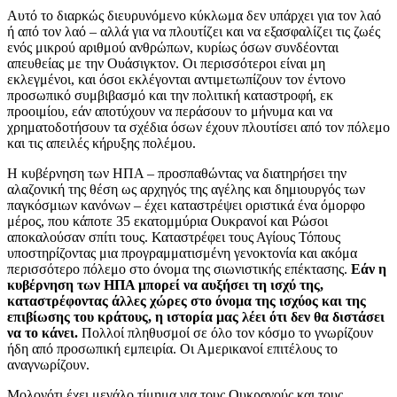
Αυτό το διαρκώς διευρυνόμενο κύκλωμα δεν υπάρχει για τον λαό
ή από τον λαό – αλλά για να πλουτίζει και να εξασφαλίζει τις ζωές
ενός μικρού αριθμού ανθρώπων, κυρίως όσων συνδέονται
απευθείας με την Ουάσιγκτον. Οι περισσότεροι είναι μη
εκλεγμένοι, και όσοι εκλέγονται αντιμετωπίζουν τον έντονο
προσωπικό συμβιβασμό και την πολιτική καταστροφή, εκ
προοιμίου, εάν αποτύχουν να περάσουν το μήνυμα και να
χρηματοδοτήσουν τα σχέδια όσων έχουν πλουτίσει από τον πόλεμο
και τις απειλές κήρυξης πολέμου.
Η κυβέρνηση των ΗΠΑ – προσπαθώντας να διατηρήσει την
αλαζονική της θέση ως αρχηγός της αγέλης και δημιουργός των
παγκόσμιων κανόνων – έχει καταστρέψει οριστικά ένα όμορφο
μέρος, που κάποτε 35 εκατομμύρια Ουκρανοί και Ρώσοι
αποκαλούσαν σπίτι τους. Καταστρέφει τους Αγίους Τόπους
υποστηρίζοντας μια προγραμματισμένη γενοκτονία και ακόμα
περισσότερο πόλεμο στο όνομα της σιωνιστικής επέκτασης.
Εάν η
κυβέρνηση των ΗΠΑ μπορεί να αυξήσει τη ισχύ της,
καταστρέφοντας άλλες χώρες στο όνομα της ισχύος και της
επιβίωσης του κράτους, η ιστορία μας λέει ότι δεν θα διστάσει
να το κάνει.
Πολλοί πληθυσμοί σε όλο τον κόσμο το γνωρίζουν
ήδη από προσωπική εμπειρία. Οι Αμερικανοί επιτέλους το
αναγνωρίζουν.
Μολονότι έχει μεγάλο τίμημα για τους Ουκρανούς και τους