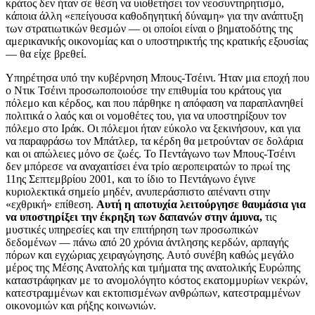
κράτος δεν ήταν σε θέση να υιοθετήσει τον νεοσυντηρητισμό,
κάποια άλλη «επείγουσα καθοδηγητική δύναμη» για την ανάπτυξη
των στρατιωτικών θεσμών — οι οποίοι είναι ο βηματοδότης της
αμερικανικής οικονομίας και ο υποστηρικτής της κρατικής εξουσίας
— θα είχε βρεθεί.
Υπηρέτησα υπό την κυβέρνηση Μπους-Τσέινι. Ήταν μια εποχή που
ο Ντικ Τσέινι προσωποποιούσε την επιθυμία του κράτους για
πόλεμο και κέρδος, και που πάρθηκε η απόφαση να παραπλανηθεί
πολιτικά ο λαός και οι νομοθέτες του, για να υποστηρίξουν τον
πόλεμο στο Ιράκ. Οι πόλεμοι ήταν εύκολο να ξεκινήσουν, και για
να παραφράσω τον Μπάτλερ, τα κέρδη θα μετρούνταν σε δολάρια
και οι απώλειες μόνο σε ζωές. Το Πεντάγωνο των Μπους-Τσέινι
δεν μπόρεσε να αναχαιτίσει ένα τρίο αεροπειρατών το πρωί της
11ης Σεπτεμβρίου 2001, και το ίδιο το Πεντάγωνο έγινε
κυριολεκτικά σημείο μηδέν, ανυπεράσπιστο απέναντι στην
«εχθρική» επίθεση.
Αυτή η αποτυχία λειτούργησε θαυμάσια για
να υποστηρίξει την έκρηξη των δαπανών στην άμυνα,
τις
μυστικές υπηρεσίες και την επιτήρηση των προσωπικών
δεδομένων — πάνω από 20 χρόνια άντλησης κερδών, αρπαγής
πόρων και εγχώριας χειραγώγησης. Αυτό συνέβη καθώς μεγάλο
μέρος της Μέσης Ανατολής και τμήματα της ανατολικής Ευρώπης
καταστράφηκαν με το ανομολόγητο κόστος εκατομμυρίων νεκρών,
κατεστραμμένων και εκτοπισμένων ανθρώπων, κατεστραμμένων
οικονομιών και ρήξης κοινωνιών.