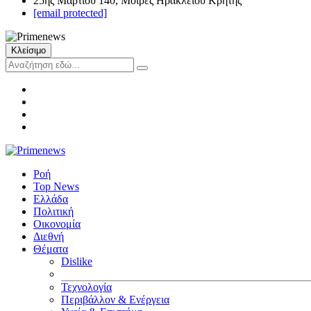
25ης Μαρτίου 140, Μοίρες Ηρακλείου Κρήτης
[email protected]
Κλείσιμο
Ροή
Top News
Ελλάδα
Πολιτική
Οικονομία
Διεθνή
Θέματα
Dislike
Τεχνολογία
Περιβάλλον & Ενέργεια