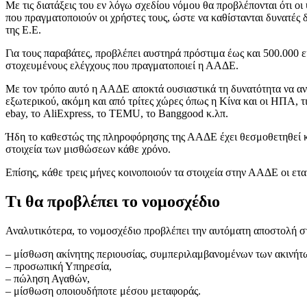
Με τις διατάξεις του εν λόγω σχεδίου νόμου θα προβλέπονται ότι
που πραγματοποιούν οι χρήστες τους, ώστε να καθίστανται δυνατές 
της Ε.Ε.
Για τους παραβάτες, προβλέπει αυστηρά πρόστιμα έως και 500.000 ε
στοχευμένους ελέγχους που πραγματοποιεί η ΑΑΔΕ.
Με τον τρόπο αυτό η ΑΑΔΕ αποκτά ουσιαστικά τη δυνατότητα να αντ
εξωτερικού, ακόμη και από τρίτες χώρες όπως η Κίνα και οι ΗΠΑ, τ
ebay, το AliExpress, το TEMU, το Banggood κ.λπ.
Ήδη το καθεστώς της πληροφόρησης της ΑΑΔΕ έχει θεσμοθετηθεί κα
στοιχεία των μισθώσεων κάθε χρόνο.
Επίσης, κάθε τρεις μήνες κοινοποιούν τα στοιχεία στην ΑΑΔΕ οι εταιρ
Τι θα προβλέπει το νομοσχέδιο
Αναλυτικότερα, το νομοσχέδιο προβλέπει την αυτόματη αποστολή στ
– μίσθωση ακίνητης περιουσίας, συμπεριλαμβανομένων των ακινήτω
– προσωπική Υπηρεσία,
– πώληση Αγαθών,
– μίσθωση οποιουδήποτε μέσου μεταφοράς.