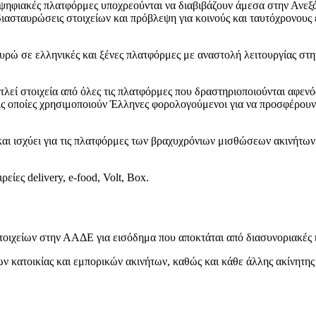
 οι ψηφιακές πλατφόρμες υποχρεούνται να διαβιβάζουν άμεσα στην Α
διασταυρώσεις στοιχείων και πρόβλεψη για κοινούς και ταυτόχρονους
υρώ σε ελληνικές και ξένες πλατφόρμες με αναστολή λειτουργίας στην
λεί στοιχεία από όλες τις πλατφόρμες που δραστηριοποιούνται αφενό
ις οποίες χρησιμοποιούν Έλληνες φορολογούμενοι για να προσφέρουν 
ι ισχύει για τις πλατφόρμες των βραχυχρόνιων μισθώσεων ακινήτων 
είες delivery, e-food, Volt, Box.
οιχείων στην ΑΑΔΕ για εισόδημα που αποκτάται από διασυνοριακές κ
ν κατοικίας και εμπορικών ακινήτων, καθώς και κάθε άλλης ακίνητης