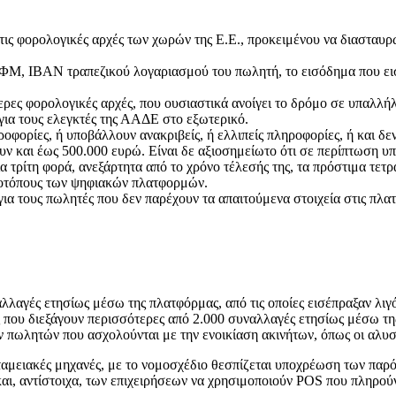
τις φορολογικές αρχές των χωρών της Ε.Ε., προκειμένου να διασταυ
ΑΦΜ, ΙΒΑΝ τραπεζικού λογαριασμού του πωλητή, το εισόδημα που εισ
ρες φορολογικές αρχές, που ουσιαστικά ανοίγει το δρόμο σε υπαλλή
για τους ελεγκτές της ΑΑΔΕ στο εξωτερικό.
οφορίες, ή υποβάλλουν ανακριβείς, ή ελλιπείς πληροφορίες, ή και δε
 και έως 500.000 ευρώ. Είναι δε αξιοσημείωτο ότι σε περίπτωση υπο
α τρίτη φορά, ανεξάρτητα από το χρόνο τέλεσής της, τα πρόστιμα τετ
τοτόπους των ψηφιακών πλατφορμών.
α τους πωλητές που δεν παρέχουν τα απαιτούμενα στοιχεία στις πλα
αλλαγές ετησίως μέσω της πλατφόρμας, από τις οποίες εισέπραξαν λιγ
ις που διεξάγουν περισσότερες από 2.000 συναλλαγές ετησίως μέσω τ
πωλητών που ασχολούνται με την ενοικίαση ακινήτων, όπως οι αλυσίδ
ς ταμειακές μηχανές, με το νομοσχέδιο θεσπίζεται υποχρέωση των 
και, αντίστοιχα, των επιχειρήσεων να χρησιμοποιούν POS που πληρού