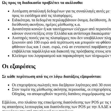
Ως προς τη διαδικασία προβλέπει τα ακόλουθα:
Αυτόματη ανταλλαγή δεδομένων για τις συναλλαγές αυτές με 
προς το εισόδημα από τις πλατφόρμες.
Ειδικότερα, τα δεδομένα περιλαμβάνουν όνομα, διεύθυνση, 
διεύθυνση ακινήτου, ημέρες μίσθωσης κ.α.
Δυνατότητα κοινών ή και ταυτόχρονων ελέγχων από περισσότε
κάνουν συνεντεύξεις στην Ελλάδα και αντίστοιχα δικαιώματα 
Αυστηρές ποινές για τις πλατφόρμες που δεν υποβάλλουν πληρ
ξεκινούν από 100 ευρώ ανά περίπτωση και μπορούν να φθάσουν
φθάνουν έως και 1 εκατ. ευρώ, ενώ αν εντοπιστεί παράβαση γι
επιβάλλεται παράλληλα και διακοπή της πρόσβασης στους ισ
Κλείσιμο του λογαριασμού και παρακράτηση των πληρωμών γι
Οι εξαιρέσεις
Σε κάθε περίπτωση από τις εν λόγω διατάξεις εξαιρούνται:
Οι επιχειρήσεις-πωλητές που διεξάγουν λιγότερες από 30 συν
Στον τομέα της μίσθωσης ακίνητης περιουσίας, οι επιχειρήσε
Οδηγίας, να αποφευχθούν περιττές δαπάνες συμμόρφωσης των 
Εξάλλου, στο πλαίσιο της επικείμενης διασύνδεσης των POS με τι
τις απαιτήσεις λειτουργίας και διασύνδεσης των POS με την ΑΑΔΕ 