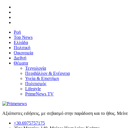
Ροή
Top News
Ελλάδα
Πολιτική
Οικονομία
Διεθνή
Θέματα
Τεχνολογία
Περιβάλλον & Ενέργεια
Υγεία & Επιστήμη
Πολιτισμός
Lifestyle
PrimeNews TV
Αξιόπιστες ειδήσεις, με σεβασμό στην παράδοση και το ήθος. Μείν
+30.6975757175