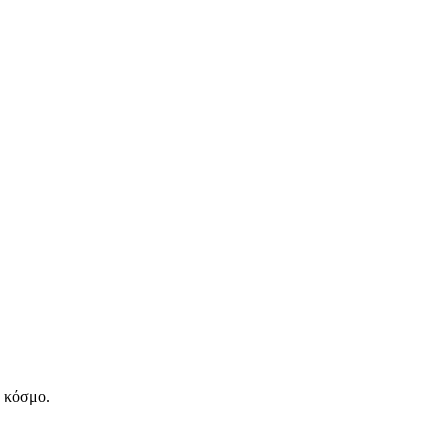
ν κόσμο.