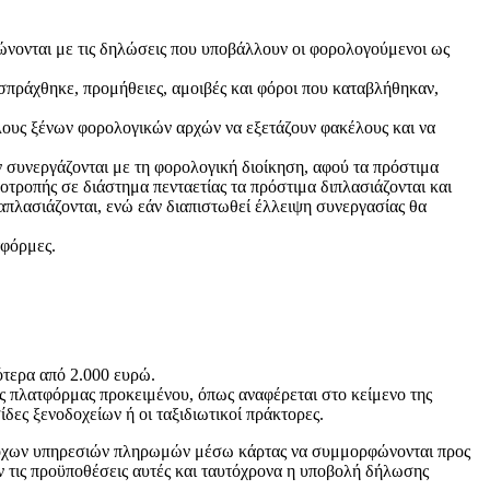
ρώνονται με τις δηλώσεις που υποβάλλουν οι φορολογούμενοι ως
πράχθηκε, προμήθειες, αμοιβές και φόροι που καταβλήθηκαν,
λους ξένων φορολογικών αρχών να εξετάζουν φακέλους και να
ν συνεργάζονται με τη φορολογική διοίκηση, αφού τα πρόστιμα
τροπής σε διάστημα πενταετίας τα πρόστιμα διπλασιάζονται και
ραπλασιάζονται, ενώ εάν διαπιστωθεί έλλειψη συνεργασίας θα
τφόρμες.
ότερα από 2.000 ευρώ.
ης πλατφόρμας προκειμένου, όπως αναφέρεται στο κείμενο της
ες ξενοδοχείων ή οι ταξιδιωτικοί πράκτορες.
παρόχων υπηρεσιών πληρωμών μέσω κάρτας να συμμορφώνονται προς
ν τις προϋποθέσεις αυτές και ταυτόχρονα η υποβολή δήλωσης