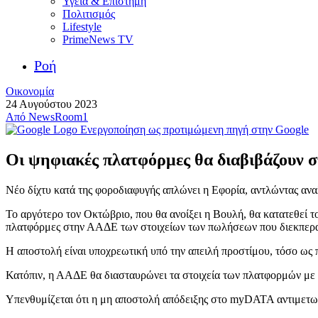
Υγεία & Επιστήμη
Πολιτισμός
Lifestyle
PrimeNews TV
Ροή
Οικονομία
24 Αυγούστου 2023
Από
NewsRoom1
Ενεργοποίηση ως προτιμώμενη πηγή στην Google
Οι ψηφιακές πλατφόρμες θα διαβιβάζουν 
Νέο δίχτυ κατά της φοροδιαφυγής απλώνει η Εφορία, αντλώντας ανα
Το αργότερο τον Οκτώβριο, που θα ανοίξει η Βουλή, θα κατατεθεί 
πλατφόρμες στην ΑΑΔΕ των στοιχείων των πωλήσεων που διεκπερ
Η αποστολή είναι υποχρεωτική υπό την απειλή προστίμου, τόσο ως 
Κατόπιν, η ΑΑΔΕ θα διασταυρώνει τα στοιχεία των πλατφορμών με τα
Υπενθυμίζεται ότι η μη αποστολή απόδειξης στο myDATA αντιμετωπί