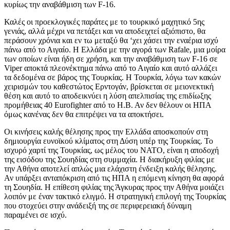
κυρίως την αναβάθμιση των F-16.
Καλές οι προεκλογικές παράτες με το τουρκικό μαχητικό 5ης
γενιάς, αλλά μέχρι να πετάξει και να αποδειχτεί αξιόπιστο, θα
περάσουν χρόνια και εν τω μεταξύ θα ‘χει χάσει την εναέρια ισχύ
πάνω από το Αιγαίο. Η Ελλάδα με την αγορά των Rafale, μια μοίρα
των οποίων είναι ήδη σε χρήση, και την αναβάθμιση των F-16 σε
Viper αποκτά πλεονέκτημα πάνω από το Αιγαίο και αυτό αλλάζει
τα δεδομένα σε βάρος της Τουρκίας. Η Τουρκία, λόγω των κακών
χειρισμών του καθεστώτος Ερντογάν, βρίσκεται σε μειονεκτική
θέση και αυτό το αποδεικνύει η λύση απελπισίας της επιδίωξης
προμήθειας 40 Eurofighter από το Η.Β. Αν δεν θέλουν οι ΗΠΑ
όμως κανένας δεν θα επιτρέψει να τα αποκτήσει.
Οι κινήσεις καλής θέλησης προς την Ελλάδα αποσκοπούν στη
δημιουργία ευνοϊκού κλίματος στη Δύση υπέρ της Τουρκίας. Το
ισχυρό χαρτί της Τουρκίας, ως μέλος του ΝΑΤΟ, είναι η αποδοχή
της εισόδου της Σουηδίας στη συμμαχία. Η διακήρυξη φιλίας με
την Αθήνα αποτελεί απλώς μια ελάχιστη ένδειξη καλής θέλησης.
Αν υπάρξει ανταπόκριση από τις ΗΠΑ η επόμενη κίνηση θα αφορά
τη Σουηδία. Η επίθεση φιλίας της Άγκυρας προς την Αθήνα μοιάζει
λοιπόν με έναν τακτικό ελιγμό. Η στρατηγική επιλογή της Τουρκίας
που στοχεύει στην ανάδειξή της σε περιφερειακή δύναμη
παραμένει σε ισχύ.