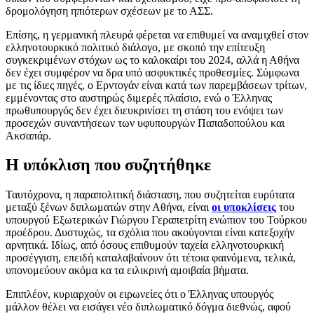
δρομολόγηση ηπιότερων σχέσεων με το ΑΣΣ.
Επίσης, η γερμανική πλευρά φέρεται να επιθυμεί να αναμιχθεί στον
ελληνοτουρκικό πολιτικό διάλογο, με σκοπό την επίτευξη
συγκεκριμένων στόχων ως το καλοκαίρι του 2024, αλλά η Αθήνα
δεν έχει συμφέρον να δρα υπό ασφυκτικές προθεσμίες. Σύμφωνα
με τις ίδιες πηγές, ο Ερντογάν είναι κατά των παρεμβάσεων τρίτων,
εμμένοντας στο αυστηρώς διμερές πλαίσιο, ενώ ο Έλληνας
πρωθυπουργός δεν έχει διευκρινίσει τη στάση του ενόψει των
προσεχών συναντήσεων των υφυπουργών Παπαδοπούλου και
Ακσαπάρ.
Η υπόκλιση που συζητήθηκε
Ταυτόχρονα, η παραπολιτική διάσταση, που συζητείται ευρύτατα
μεταξύ ξένων διπλωματών στην Αθήνα, είναι
οι υποκλίσεις
του
υπουργού Εξωτερικών Γιώργου Γεραπετρίτη ενώπιον του Τούρκου
προέδρου. Δυστυχώς, τα σχόλια που ακούγονται είναι κατεξοχήν
αρνητικά. Ιδίως, από όσους επιθυμούν ταχεία ελληνοτουρκική
προσέγγιση, επειδή καταλαβαίνουν ότι τέτοια φαινόμενα, τελικά,
υπονομεύουν ακόμα κα τα ειλικρινή αμοιβαία βήματα.
Επιπλέον, κυριαρχούν οι ειρωνείες ότι ο Έλληνας υπουργός
μάλλον θέλει να εισάγει νέο διπλωματικό δόγμα διεθνώς, αφού