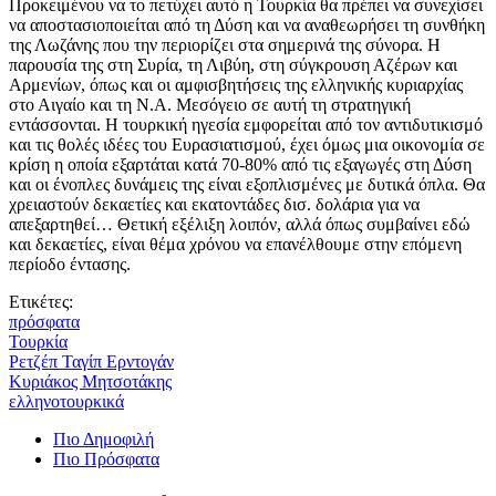
Προκειμένου να το πετύχει αυτό η Τουρκία θα πρέπει να συνεχίσει
να αποστασιοποιείται από τη Δύση και να αναθεωρήσει τη συνθήκη
της Λωζάνης που την περιορίζει στα σημερινά της σύνορα. Η
παρουσία της στη Συρία, τη Λιβύη, στη σύγκρουση Αζέρων και
Αρμενίων, όπως και οι αμφισβητήσεις της ελληνικής κυριαρχίας
στο Αιγαίο και τη Ν.Α. Μεσόγειο σε αυτή τη στρατηγική
εντάσσονται. Η τουρκική ηγεσία εμφορείται από τον αντιδυτικισμό
και τις θολές ιδέες του Ευρασιατισμού, έχει όμως μια οικονομία σε
κρίση η οποία εξαρτάται κατά 70-80% από τις εξαγωγές στη Δύση
και οι ένοπλες δυνάμεις της είναι εξοπλισμένες με δυτικά όπλα. Θα
χρειαστούν δεκαετίες και εκατοντάδες δισ. δολάρια για να
απεξαρτηθεί… Θετική εξέλιξη λοιπόν, αλλά όπως συμβαίνει εδώ
και δεκαετίες, είναι θέμα χρόνου να επανέλθουμε στην επόμενη
περίοδο έντασης.
Ετικέτες:
πρόσφατα
Τουρκία
Ρετζέπ Ταγίπ Ερντογάν
Κυριάκος Μητσοτάκης
ελληνοτουρκικά
Πιο Δημοφιλή
Πιο Πρόσφατα