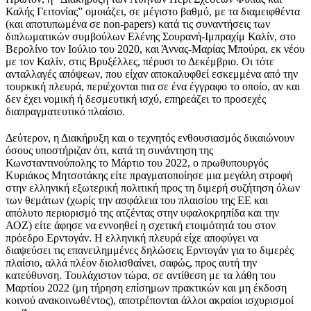
Καλής Γειτονίας” ομοιάζει, σε μέγιστο βαθμό, με τα διαμειφθέντα
(και αποτυπωμένα σε non-papers) κατά τις συναντήσεις των
διπλωματικών συμβούλων Ελένης Σουρανή-Ιμπραχίμ Καλίν, στο
Βερολίνο τον Ιούλιο του 2020, και Άννας-Μαρίας Μπούρα, εκ νέου
με τον Καλίν, στις Βρυξέλλες, πέρυσι το Δεκέμβριο. Οι τότε
ανταλλαγές απόψεων, που είχαν αποκαλυφθεί εσκεμμένα από την
τουρκική πλευρά, περιέχονται πια σε ένα έγγραφο το οποίο, αν και
δεν έχει νομική ή δεσμευτική ισχύ, επηρεάζει το προσεχές
διαπραγματευτικό πλαίσιο.
Δεύτερον, η Διακήρυξη και ο τεχνητός ενθουσιασμός δικαιώνουν
όσους υποστήριζαν ότι, κατά τη συνάντηση της
Κωνσταντινούπολης το Μάρτιο του 2022, ο πρωθυπουργός
Κυριάκος Μητσοτάκης είτε πραγματοποίησε μια μεγάλη στροφή
στην ελληνική εξωτερική πολιτική προς τη διμερή συζήτηση όλων
των θεμάτων (χωρίς την ασφάλεια του πλαισίου της ΕΕ και
απόλυτο περιορισμό της ατζέντας στην υφαλοκρηπίδα και την
ΑΟΖ) είτε άφησε να εννοηθεί η σχετική ετοιμότητά του στον
πρόεδρο Ερντογάν. Η ελληνική πλευρά είχε αποφύγει να
διαψεύσει τις επανειλημμένες δηλώσεις Ερντογάν για το διμερές
πλαίσιο, αλλά πλέον διολισθαίνει, σαφώς, προς αυτή την
κατεύθυνση. Τουλάχιστον τώρα, σε αντίθεση με τα λάθη του
Μαρτίου 2022 (μη τήρηση επίσημων πρακτικών και μη έκδοση
κοινού ανακοινωθέντος), αποτρέπονται άλλοι ακραίοι ισχυρισμοί