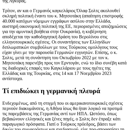
της Άγκυρας.
Τρίτον, αν και ο Γερμανός καγκελάριος Όλαφ Σολτς ακολουθεί
σκληρή πολιτική έναντι του κ. Μητσοτάκη (απαίτηση επιστροφής
40.000 κατόχων νόμιμων εγγράφων ασύλου στην Ελλάδα,
αυστηρή οικονομική πολιτική της ΕΕ, περιορισμένες αποζημιώσεις
για την αμυντική βοήθεια στην Ουκρανία), η κυβέρνηση
αποδέχεται την καθοδηγητική δράση του Βερολίνου στις
ελληνοτουρκικές σχέσεις. Οι συναντήσεις των Ελληνίδων
διπλωματικών συμβούλων με τους Τούρκους ομολόγους τους
είχαν γίνει με την παρουσία Γερμανών εγγυητών. Επίσης, ο κ.
Σολτς, μετά τη συνάντηση του Οκτωβρίου 2022 με τον κ.
Μητσοτάκη παρενέβη προς τον Ερντογάν, ενώ το ίδιο συνέβη κατά
τις διαδοχικές επαφές του Καγκελάριου με τους ηγέτες της
Ελλάδας και της Τουρκίας, στις 14 και 17 Νοεμβρίου 2023
αντίστοιχα.
Τί επιδιώκει η γερμανική πλευρά
Ενδεχομένως, από τη στιγμή που οι αμερικανοτουρκικές σχέσεις
περνούν διακυμάνσεις, η Αθήνα ίσως θα ήταν λογικό να προτιμά
τις παρεμβάσεις της Γερμανίας αντί των ΗΠΑ. Ωστόσο, όπως
βεβαιώνουν ελληνικές και ξένες πηγές, ο Σολτς δεν έπραξε κάτι
παραγωγικό πρόσφατα. Γιατί ο Τούρκος πρόεδρος, βάσει των
δικών του συμφερόντων και σχεδιασμού, είχε προ-αποφασίσει τη