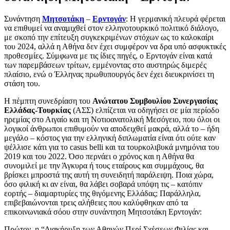
Συνάντηση
Μητσοτάκη
–
Ερντογάν
: Η γερμανική πλευρά φέρεται
να επιθυμεί να αναμιχθεί στον ελληνοτουρκικό πολιτικό διάλογο,
με σκοπό την επίτευξη συγκεκριμένων στόχων ως το καλοκαίρι
του 2024, αλλά η Αθήνα δεν έχει συμφέρον να δρα υπό ασφυκτικές
προθεσμίες. Σύμφωνα με τις ίδιες πηγές, ο Ερντογάν είναι κατά
των παρεμβάσεων τρίτων, εμμένοντας στο αυστηρώς διμερές
πλαίσιο, ενώ ο Έλληνας πρωθυπουργός δεν έχει διευκρινίσει τη
στάση του.
Η πέμπτη συνεδρίαση του
Ανώτατου Συμβουλίου Συνεργασίας
Ελλάδας-Τουρκίας
(ΑΣΣ) ελπίζεται να οδηγήσει σε μία περίοδο
ηρεμίας στο Αιγαίο και τη Νοτιοανατολική Μεσόγειο, που όλοι οι
λογικοί άνθρωποι επιθυμούν να αποδειχθεί μακρά, αλλά το – ήδη
μεγάλο – κόστος για την ελληνική διπλωματία είναι ότι ούτε καν
ψέλλισε κάτι για το casus belli και τα τουρκολιβυκά μνημόνια του
2019 και του 2022. Όσο περνάει ο χρόνος και η Αθήνα θα
συνομιλεί με την Άγκυρα ή τους εταίρους και συμμάχους, θα
βρίσκει μπροστά της αυτή τη συνειδητή παράλειψη. Ποια χώρα,
όσο φιλική κι αν είναι, θα λάβει σοβαρά υπόψη τις – κατόπιν
εορτής – διαμαρτυρίες της θιγόμενης Ελλάδας; Παράλληλα,
επιβεβαιώνονται τρεις αλήθειες που καλύφθηκαν από τα
επικοινωνιακά σόου στην συνάντηση Μητσοτάκη Ερντογάν:
Πρώτον, η “Διακήρυξη των Αθηνών Περί Σχέσεων Φιλίας και