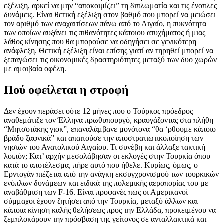
εξέλιξη, αρκεί να μην “αποκοιμίζει” τη διπλωματία και τις ένοπλες
δυνάμεις. Είναι θετική εξέλιξη στον βαθμό που μπορεί να μειώσει
τον αριθμό των αναχαιτίσεων πάνω από το Αιγαίο, η πυκνότητα
των οποίων αυξάνει τις πιθανότητες κάποιου ατυχήματος ή μιας
λάθος κίνησης που θα μπορούσε να οδηγήσει σε γενικότερη
ανάφλεξη. Θετική εξέλιξη είναι επίσης γιατί αν τηρηθεί μπορεί να
ξεπαγώσει τις οικονομικές δραστηριότητες μεταξύ των δυο χωρών
με αμοιβαία οφέλη.
Πού οφείλεται η στροφή
Δεν έχουν περάσει ούτε 12 μήνες που ο Τούρκος πρόεδρος
αναθεμάτιζε τον Έλληνα πρωθυπουργό, κραυγάζοντας στα πλήθη
“Μητσοτάκης γιοκ”, επαναλάμβανε μονότονα “θα ‘ρθουμε κάποιο
βράδυ ξαφνικά” και απαιτούσε την αποστρατιωτικοποίηση των
νησιών του Ανατολικού Αιγαίου. Τι συνέβη και άλλαξε τακτική
λοιπόν; Κατ’ αρχήν μεσολάβησαν οι εκλογές στην Τουρκία όπου
κατά το αποτέλεσμα, πήρε αυτό που ήθελε. Κυρίως, όμως, ο
Ερντογάν πιέζεται από την ανάγκη εκσυγχρονισμού των τουρκικών
ενόπλων δυνάμεων και ειδικά της πολεμικής αεροπορίας του με
αναβάθμιση των F-16. Είναι προφανές πως οι Αμερικανοί
σύμμαχοι έχουν ζητήσει από την Τουρκία, μεταξύ άλλων και
κάποια κίνηση καλής θελήσεως προς την Ελλάδα, προκειμένου να
ξεμπλοκάρουν την πρόσβαση της γείτονος σε ανταλλακτικά και