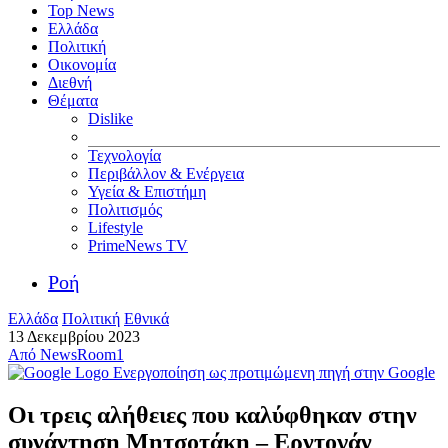
Top News
Ελλάδα
Πολιτική
Οικονομία
Διεθνή
Θέματα
Dislike
Τεχνολογία
Περιβάλλον & Ενέργεια
Υγεία & Επιστήμη
Πολιτισμός
Lifestyle
PrimeNews TV
Ροή
Ελλάδα
Πολιτική
Εθνικά
13 Δεκεμβρίου 2023
Από
NewsRoom1
Ενεργοποίηση ως προτιμώμενη πηγή στην Google
Οι τρεις αλήθειες που καλύφθηκαν στην
συνάντηση Μητσοτάκη – Ερντογάν