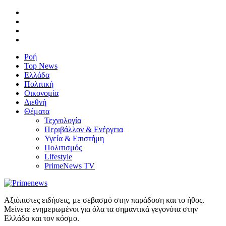
Ροή
Top News
Ελλάδα
Πολιτική
Οικονομία
Διεθνή
Θέματα
Τεχνολογία
Περιβάλλον & Ενέργεια
Υγεία & Επιστήμη
Πολιτισμός
Lifestyle
PrimeNews TV
Αξιόπιστες ειδήσεις, με σεβασμό στην παράδοση και το ήθος.
Μείνετε ενημερωμένοι για όλα τα σημαντικά γεγονότα στην
Ελλάδα και τον κόσμο.