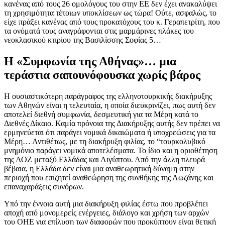
κανένας από τους 26 ομολόγους του στην ΕΕ δεν έχει ανακαλύψει
τη χρησιμότητα τέτοιων υποκλίσεων ως τώρα! Ούτε, ασφαλώς, το
είχε πράξει κανένας από τους προκατόχους του κ. Γεραπετρίτη, που
τα ονόματά τους αναγράφονται στις μαρμάρινες πλάκες του
νεοκλασικού κτιρίου της Βασιλίσσης Σοφίας 5…
Η «Συμφωνία της Αθήνας»… μια
τεράστια σαπουνόφουσκα χωρίς βάρος
Η ουσιαστικότερη παράγραφος της ελληνοτουρκικής διακήρυξης
των Αθηνών είναι η τελευταία, η οποία διευκρινίζει, πως αυτή δεν
αποτελεί διεθνή συμφωνία, δεσμευτική για τα Μέρη κατά το
Διεθνές Δίκαιο. Καμία πρόνοια της Διακήρυξης αυτής δεν πρέπει να
ερμηνεύεται ότι παράγει νομικά δικαιώματα ή υποχρεώσεις για τα
Μέρη… Αντιθέτως, με τη διακήρυξη φιλίας, το “τουρκολυβικό
μνημόνιο παράγει νομικά αποτελέσματα. Το ίδιο και η οριοθέτηση
της ΑΟΖ μεταξύ Ελλάδας και Αιγύπτου. Από την άλλη πλευρά
βέβαια, η Ελλάδα δεν είναι μια αναθεωρητική δύναμη στην
περιοχή που επιζητεί αναθεώρηση της συνθήκης της Λωζάνης και
επαναχαράξεις συνόρων.
Υπό την έννοια αυτή μια διακήρυξη φιλίας έστω που προβλέπει
αποχή από μονομερείς ενέργειες, διάλογο και χρήση των αρχών
του ΟΗΕ για επίλυση των διαφορών που προκύπτουν είναι θετική