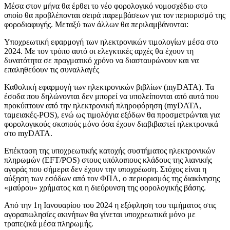
Μέσα στον μήνα θα έρθει το νέο φορολογικό νομοσχέδιο στο
οποίο θα προβλέπονται σειρά παρεμβάσεων για τον περιορισμό της
φοροδιαφυγής. Μεταξύ των άλλων θα περιλαμβάνονται:
Υποχρεωτική εφαρμογή των ηλεκτρονικών τιμολογίων μέσα στο
2024. Με τον τρόπο αυτό οι ελεγκτικές αρχές θα έχουν τη
δυνατότητα σε πραγματικό χρόνο να διασταυρώνουν και να
επαληθεύουν τις συναλλαγές
Καθολική εφαρμογή των ηλεκτρονικών βιβλίων (myDATA). Τα
έσοδα που δηλώνονται δεν μπορεί να υπολείπονται από αυτά που
προκύπτουν από την ηλεκτρονική πληροφόρηση (myDATA,
ταμειακές-POS), ενώ ως τιμολόγια εξόδων θα προσμετρώνται για
φορολογικούς σκοπούς μόνο όσα έχουν διαβιβαστεί ηλεκτρονικά
στο myDATA.
Επέκταση της υποχρεωτικής κατοχής συστήματος ηλεκτρονικών
πληρωμών (EFT/POS) στους υπόλοιπους κλάδους της λιανικής
αγοράς που σήμερα δεν έχουν την υποχρέωση. Στόχος είναι η
αύξηση των εσόδων από τον ΦΠΑ, ο περιορισμός της διακίνησης
«μαύρου» χρήματος και η διεύρυνση της φορολογικής βάσης.
Από την 1η Ιανουαρίου του 2024 η εξόφληση του τιμήματος στις
αγοραπωλησίες ακινήτων θα γίνεται υποχρεωτικά μόνο με
τραπεζικά μέσα πληρωμής.