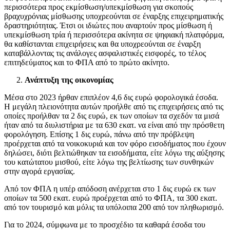
περισσότερα προς εκμίσθωση/υπεκμίσθωση για σκοπούς
βραχυχρόνιας μίσθωσης υποχρεούνται σε έναρξης επιχειρηματικής
δραστηριότητας. Έτσι οι ιδιώτες που αναρτούν προς μίσθωση ή
υπεκμίσθωση τρία ή περισσότερα ακίνητα σε ψηφιακή πλατφόρμα,
θα καθίστανται επιχειρήσεις και θα υποχρεούνται σε έναρξη
καταβάλλοντας τις ανάλογες ασφαλιστικές εισφορές, το τέλος
επιτηδεύματος και το ΦΠΑ από το πρώτο ακίνητο.
Ανάπτυξη της οικονομίας
Μέσα στο 2023 ήρθαν επιπλέον 4,6 δις ευρώ φορολογικά έσοδα.
Η μεγάλη πλειονότητα αυτών προήλθε από τις επιχειρήσεις από τις
οποίες προήλθαν τα 2 δις ευρώ, εκ των οποίων τα σχεδόν τα μισά
ήταν από τα διυλιστήρια με τα 630 εκατ. να είναι από την πρόσθετη
φορολόγηση. Επίσης 1 δις ευρώ, πάνω από την πρόβλεψη
προέρχεται από τα νοικοκυριά και τον φόρο εισοδήματος που έχουν
δηλώσει, διότι βελτιώθηκαν τα εισοδήματα, είτε λόγω της αύξησης
του κατώτατου μισθού, είτε λόγω της βελτίωσης των συνθηκών
στην αγορά εργασίας.
Από τον ΦΠΑ η υπέρ απόδοση ανέρχεται στο 1 δις ευρώ εκ των
οποίων τα 500 εκατ. ευρώ προέρχεται από το ΦΠΑ, τα 300 εκατ.
από τον τουρισμό και μόλις τα υπόλοιπα 200 από τον πληθωρισμό.
Για το 2024, σύμφωνα με το προσχέδιο τα καθαρά έσοδα του