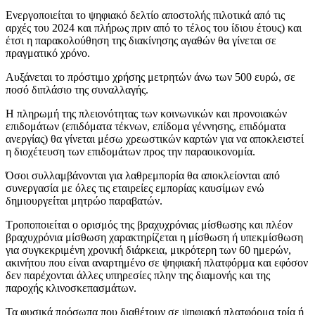
Ενεργοποιείται το ψηφιακό δελτίο αποστολής πιλοτικά από τις
αρχές του 2024 και πλήρως πριν από το τέλος του ίδιου έτους) και
έτσι η παρακολούθηση της διακίνησης αγαθών θα γίνεται σε
πραγματικό χρόνο.
Αυξάνεται το πρόστιμο χρήσης μετρητών άνω των 500 ευρώ, σε
ποσό διπλάσιο της συναλλαγής.
Η πληρωμή της πλειονότητας των κοινωνικών και προνοιακών
επιδομάτων (επιδόματα τέκνων, επίδομα γέννησης, επιδόματα
ανεργίας) θα γίνεται μέσω χρεωστικών καρτών για να αποκλειστεί
η διοχέτευση των επιδομάτων προς την παραοικονομία.
Όσοι συλλαμβάνονται για λαθρεμπορία θα αποκλείονται από
συνεργασία με όλες τις εταιρείες εμπορίας καυσίμων ενώ
δημιουργείται μητρώο παραβατών.
Τροποποιείται ο ορισμός της βραχυχρόνιας μίσθωσης και πλέον
βραχυχρόνια μίσθωση χαρακτηρίζεται η μίσθωση ή υπεκμίσθωση
για συγκεκριμένη χρονική διάρκεια, μικρότερη των 60 ημερών,
ακινήτου που είναι αναρτημένο σε ψηφιακή πλατφόρμα και εφόσον
δεν παρέχονται άλλες υπηρεσίες πλην της διαμονής και της
παροχής κλινοσκεπασμάτων.
Τα φυσικά πρόσωπα που διαθέτουν σε ψηφιακή πλατφόρμα τρία ή