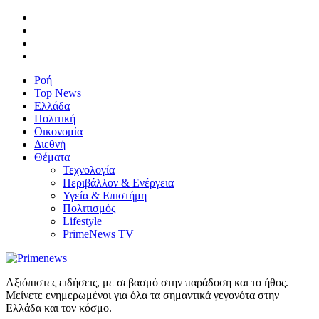
Ροή
Top News
Ελλάδα
Πολιτική
Οικονομία
Διεθνή
Θέματα
Τεχνολογία
Περιβάλλον & Ενέργεια
Υγεία & Επιστήμη
Πολιτισμός
Lifestyle
PrimeNews TV
Αξιόπιστες ειδήσεις, με σεβασμό στην παράδοση και το ήθος.
Μείνετε ενημερωμένοι για όλα τα σημαντικά γεγονότα στην
Ελλάδα και τον κόσμο.