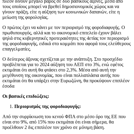
πλέον δίνουν μεγάλο βάρος σε δύο βασικούς άξονες, μέσα από
τους οποίους μπορεί να βρεθεί δημοσιονομικός χώρος και να
γίνουν πράξη, είτε η αύξηση των κοινωνικών δαπανών, είτε η
μείωση της φορολογίας.
Ο πρώτος έχει να κάνει με τον περιορισμό της φοροδιαφυγής. Ο
πρωθυπουργός, αλλά και το οικονομικό επιτελείο έχουν βάλει
ψηλά στις κυβερνητικές προτεραιότητες της 4ετίας τον περιορισμό
της φοροδιαφυγής, ειδικά στο κομμάτι που αφορά τους ελεύθερους
επαγγελματίες.
Ο δεύτερος άξονας σχετίζεται με την ανάπτυξη. Στο προσχέδιο
προβλέπεται για το 2024 αύξηση του ΑΕΠ στο 3%, ενώ εφέτος
εκτιμάται ότι αυτή θα φτάσει στο 2,3%. Μέσα από αυτή την
μεγέθυνση της οικονομίας, που είναι πολλαπλάσια αυτής που
εκτιμάται ότι θα υπάρξει στην Ευρωζώνη, θα προκύψουν επιπλέον
έσοδα
Οι βασικές επιδιώξεις:
Περιορισμός της φοροδιαφυγής:
Από την συρρίκνωση του κενού ΦΠΑ στο μέσο όρο της ΕΕ που
είναι στο 9%, από 15% που εκτιμάται ότι είναι σήμερα, θα
προέλθουν 2 δις επιπλέον τον χρόνο σε μόνιμη βάση.