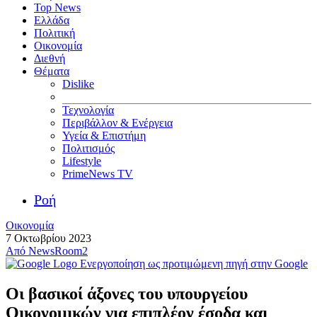
Top News
Ελλάδα
Πολιτική
Οικονομία
Διεθνή
Θέματα
Dislike
Τεχνολογία
Περιβάλλον & Ενέργεια
Υγεία & Επιστήμη
Πολιτισμός
Lifestyle
PrimeNews TV
Ροή
Οικονομία
7 Οκτωβρίου 2023
Από
NewsRoom2
Ενεργοποίηση ως προτιμώμενη πηγή στην Google
Οι βασικοί άξονες του υπουργείου
Οικονομικών για επιπλέον έσοδα και