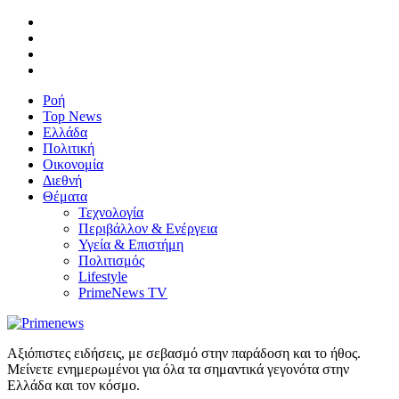
Ροή
Top News
Ελλάδα
Πολιτική
Οικονομία
Διεθνή
Θέματα
Τεχνολογία
Περιβάλλον & Ενέργεια
Υγεία & Επιστήμη
Πολιτισμός
Lifestyle
PrimeNews TV
Αξιόπιστες ειδήσεις, με σεβασμό στην παράδοση και το ήθος.
Μείνετε ενημερωμένοι για όλα τα σημαντικά γεγονότα στην
Ελλάδα και τον κόσμο.