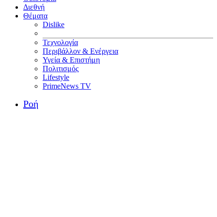
Διεθνή
Θέματα
Dislike
Τεχνολογία
Περιβάλλον & Ενέργεια
Υγεία & Επιστήμη
Πολιτισμός
Lifestyle
PrimeNews TV
Ροή