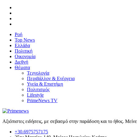
Ροή
Top News
Ελλάδα
Πολιτική
Οικονομία
Διεθνή
Θέματα
Τεχνολογία
Περιβάλλον & Ενέργεια
Υγεία & Επιστήμη
Πολιτισμός
Lifestyle
PrimeNews TV
Αξιόπιστες ειδήσεις, με σεβασμό στην παράδοση και το ήθος. Μείν
+30.6975757175