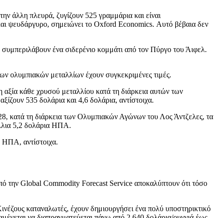
ην άλλη πλευρά, ζυγίζουν 525 γραμμάρια και είναι
και ψευδάργυρο, σημειώνει το Oxford Economics. Αυτό βέβαια δεν
α συμπεριλάβουν ένα σιδερένιο κομμάτι από τον Πύργο του Άιφελ.
 των ολυμπιακών μεταλλίων έχουν συγκεκριμένες τιμές.
η αξία κάθε χρυσού μεταλλίου κατά τη διάρκεια αυτών των
ίζουν 535 δολάρια και 4,6 δολάρια, αντίστοιχα.
28, κατά τη διάρκεια των Ολυμπιακών Αγώνων του Λος Άντζελες, τα
λλια 5,2 δολάρια ΗΠΑ.
 ΗΠΑ, αντίστοιχα.
ό την Global Commodity Forecast Service αποκαλύπτουν ότι τόσο
Κινέζους καταναλωτές, έχουν δημιουργήσει ένα πολύ υποστηρικτικό
αμένεται να διαπραγματεύεται πάνω από 2.640 δολάρια/ουγγιά έως