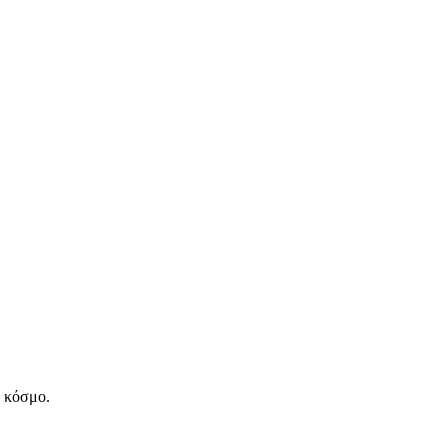
ν κόσμο.