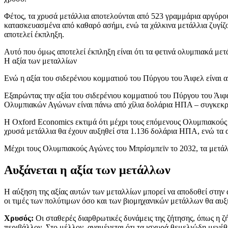
Φέτος, τα χρυσά μετάλλια αποτελούνται από 523 γραμμάρια αργύρου
κατασκευασμένα από καθαρό ασήμι, ενώ τα χάλκινα μετάλλια ζυγίζ
αποτελεί έκπληξη.
Αυτό που όμως αποτελεί έκπληξη είναι ότι τα φετινά ολυμπιακά με
Η αξία των μεταλλίων
Ενώ η αξία του σιδερένιου κομματιού του Πύργου του Άιφελ είναι 
Εξαιρώντας την αξία του σιδερένιου κομματιού του Πύργου του Άιφε
Ολυμπιακών Αγώνων είναι πάνω από χίλια δολάρια ΗΠΑ – συγκεκριμέ
Η Oxford Economics εκτιμά ότι μέχρι τους επόμενους Ολυμπιακούς 
χρυσά μετάλλια θα έχουν αυξηθεί στα 1.136 δολάρια ΗΠΑ, ενώ τα 
Μέχρι τους Ολυμπιακούς Αγώνες του Μπρίσμπεϊν το 2032, τα μετάλ
Αυξάνεται η αξία των μετάλλων
Η αύξηση της αξίας αυτών των μεταλλίων μπορεί να αποδοθεί στην
οι τιμές των πολύτιμων όσο και των βιομηχανικών μετάλλων θα αυ
Χρυσός:
Οι σταθερές διαρθρωτικές δυνάμεις της ζήτησης, όπως η ζ
περιβάλλον. Στο μέλλον, αναμένεται ότι τα ισχυρά θεμελιώδη μεγέ