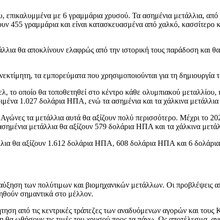
, επικαλυμμένα με 6 γραμμάρια χρυσού. Τα ασημένια μετάλλια, από τ
ουν 455 γραμμάρια και είναι κατασκευασμένα από χαλκό, κασσίτερο 
τάλλια θα αποκλίνουν ελαφρώς από την ιστορική τους παράδοση και θ
ανεκτίμητη, τα εμπορεύματα που χρησιμοποιούνται για τη δημιουργία
λ, το οποίο θα τοποθετηθεί στο κέντρο κάθε ολυμπιακού μεταλλίου, 
να 1.027 δολάρια ΗΠΑ, ενώ τα ασημένια και τα χάλκινα μετάλλια αξ
Αγώνες τα μετάλλια αυτά θα αξίζουν πολύ περισσότερο. Μέχρι το 20
ασημένια μετάλλια θα αξίζουν 579 δολάρια ΗΠΑ και τα χάλκινα μετά
λια θα αξίζουν 1.612 δολάρια ΗΠΑ, 608 δολάρια ΗΠΑ και 6 δολάρια
 αύξηση των πολύτιμων και βιομηχανικών μετάλλων. Οι προβλέψεις απ
ξηθούν σημαντικά στο μέλλον.
ήτηση από τις κεντρικές τράπεζες των αναδυόμενων αγορών και τους 
θη θα ωθήσουν τις τιμές του χρυσού προς τα πάνω. Ως αποτέλεσμα, αν