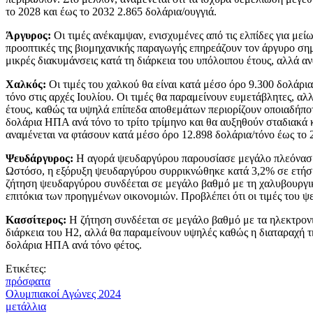
το 2028 και έως το 2032 2.865 δολάρια/ουγγιά.
Άργυρος:
Οι τιμές ανέκαμψαν, ενισχυμένες από τις ελπίδες για μεί
προοπτικές της βιομηχανικής παραγωγής επηρεάζουν τον άργυρο σημα
μικρές διακυμάνσεις κατά τη διάρκεια του υπόλοιπου έτους, αλλά αν
Χαλκός:
Οι τιμές του χαλκού θα είναι κατά μέσο όρο 9.300 δολάρι
τόνο στις αρχές Ιουλίου. Οι τιμές θα παραμείνουν ευμετάβλητες, α
έτους, καθώς τα υψηλά επίπεδα αποθεμάτων περιορίζουν οποιαδήποτ
δολάρια ΗΠΑ ανά τόνο το τρίτο τρίμηνο και θα αυξηθούν σταδιακά κ
αναμένεται να φτάσουν κατά μέσο όρο 12.898 δολάρια/τόνο έως το 
Ψευδάργυρος:
Η αγορά ψευδαργύρου παρουσίασε μεγάλο πλεόνασμα 
Ωστόσο, η εξόρυξη ψευδαργύρου συρρικνώθηκε κατά 3,2% σε ετήσια
ζήτηση ψευδαργύρου συνδέεται σε μεγάλο βαθμό με τη χαλυβουργική
επιτόκια των προηγμένων οικονομιών. Προβλέπει ότι οι τιμές του ψ
Κασσίτερος:
Η ζήτηση συνδέεται σε μεγάλο βαθμό με τα ηλεκτρονικ
διάρκεια του Η2, αλλά θα παραμείνουν υψηλές καθώς η διαταραχή τη
δολάρια ΗΠΑ ανά τόνο φέτος.
Ετικέτες:
πρόσφατα
Ολυμπιακοί Αγώνες 2024
μετάλλια