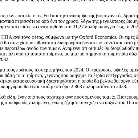
ωση των επιτοκίων της Fed και την ανάκαμψη της βιομηχανικής δραστη
ντικά περισσότερο από ό,τι τον χρυσό, λόγω της μεγαλύτερης βιομηχ
αμένεται επίσης να ανατιμηθούν στα 31,27 δολάρια/ουγγιά έως το 202
α ΗΠΑ ανά τόνο φέτος, σύμφωνα με την Oxford Economics. Οι τιμές 
λλά θα συνεχίσουν πιθανότατα διαπραγματεύονται πιο κοντά και κατά 
ε περαιτέρω άνοδο των τιμών. Αναμένει ότι οι τιμές θα διορθωθούν 
αι πάλι από το τέταρτο τρίμηνο, με μια πιο σημαντική τριμηνιαία αύξ
2032.
τους πρώτους τέσσερις μήνες του 2024. Οι τρέχουσες υψηλές τιμές
 βάση το α’ τρίμηνο, γεγονός που οδήγησε τα έξοδα επεξεργασίας σε
 και κατασκευαστική δραστηριότητα, η οποία θα βελτιωθεί αργά φέτο
ευδαργύρου θα είναι κατά μέσο όρο 2.863 δολάρια/τόνο το 2028.
ά είδη, έναν από τους ταχύτερα αναπτυσσόμενους τομείς. Πιστεύουμε
ς προσφοράς χαλαρώνει, ενώ η ζήτηση συνεχίζει να αυξάνεται. Πιστεύ