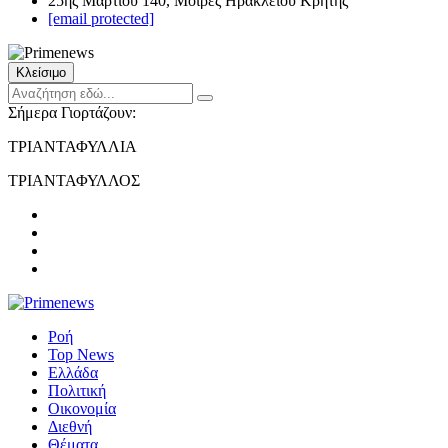
25ης Μαρτίου 140, Μοίρες Ηρακλείου Κρήτης
[email protected]
Κλείσιμο
Σήμερα Γιορτάζουν:
ΤΡΙΑΝΤΑΦΥΛΛΙΑ
ΤΡΙΑΝΤΑΦΥΛΛΟΣ
Ροή
Top News
Ελλάδα
Πολιτική
Οικονομία
Διεθνή
Θέματα