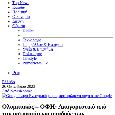
Top News
Ελλάδα
Πολιτική
Οικονομία
Διεθνή
Θέματα
Dislike
Τεχνολογία
Περιβάλλον & Ενέργεια
Υγεία & Επιστήμη
Πολιτισμός
Lifestyle
PrimeNews TV
Ροή
Ελλάδα
26 Οκτωβρίου 2023
Από
NewsRoom2
Ενεργοποίηση ως προτιμώμενη πηγή στην Google
Ολυμπιακός – ΟΦΗ: Απαγορευτικό από
την αστυνομία για οπαδούς των