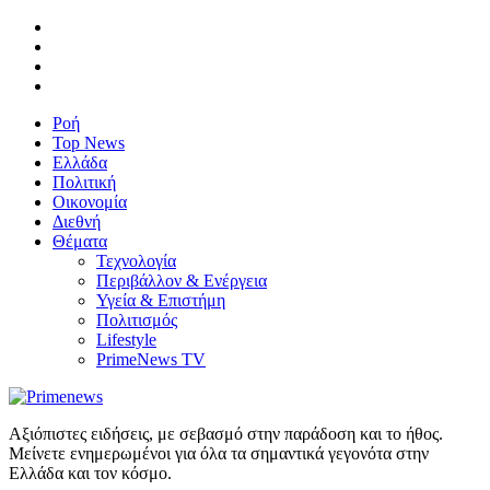
Ροή
Top News
Ελλάδα
Πολιτική
Οικονομία
Διεθνή
Θέματα
Τεχνολογία
Περιβάλλον & Ενέργεια
Υγεία & Επιστήμη
Πολιτισμός
Lifestyle
PrimeNews TV
Αξιόπιστες ειδήσεις, με σεβασμό στην παράδοση και το ήθος.
Μείνετε ενημερωμένοι για όλα τα σημαντικά γεγονότα στην
Ελλάδα και τον κόσμο.