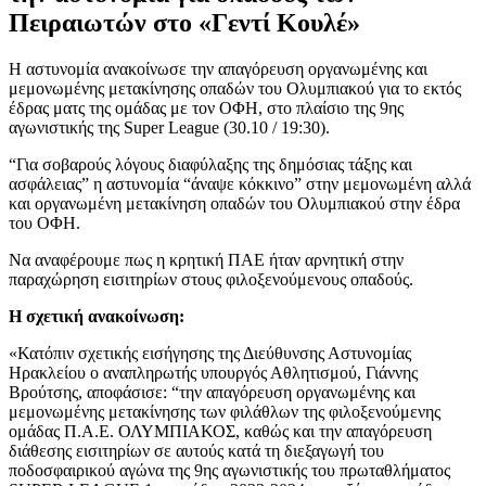
Πειραιωτών στο «Γεντί Κουλέ»
Η αστυνομία ανακοίνωσε την απαγόρευση οργανωμένης και
μεμονωμένης μετακίνησης οπαδών του Ολυμπιακού για το εκτός
έδρας ματς της ομάδας με τον ΟΦΗ, στο πλαίσιο της 9ης
αγωνιστικής της Super League (30.10 / 19:30).
“Για σοβαρούς λόγους διαφύλαξης της δημόσιας τάξης και
ασφάλειας” η αστυνομία “άναψε κόκκινο” στην μεμονωμένη αλλά
και οργανωμένη μετακίνηση οπαδών του Ολυμπιακού στην έδρα
του ΟΦΗ.
Να αναφέρουμε πως η κρητική ΠΑΕ ήταν αρνητική στην
παραχώρηση εισιτηρίων στους φιλοξενούμενους οπαδούς.
Η σχετική ανακοίνωση:
«Κατόπιν σχετικής εισήγησης της Διεύθυνσης Αστυνομίας
Ηρακλείου ο αναπληρωτής υπουργός Αθλητισμού, Γιάννης
Βρούτσης, αποφάσισε: “την απαγόρευση οργανωμένης και
μεμονωμένης μετακίνησης των φιλάθλων της φιλοξενούμενης
ομάδας Π.Α.Ε. ΟΛΥΜΠΙΑΚΟΣ, καθώς και την απαγόρευση
διάθεσης εισιτηρίων σε αυτούς κατά τη διεξαγωγή του
ποδοσφαιρικού αγώνα της 9ης αγωνιστικής του πρωταθλήματος