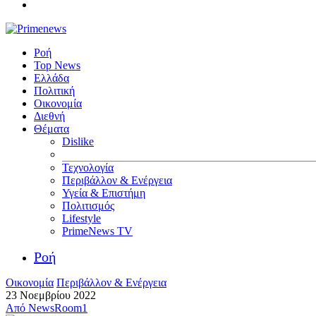
Ροή
Top News
Ελλάδα
Πολιτική
Οικονομία
Διεθνή
Θέματα
Dislike
Τεχνολογία
Περιβάλλον & Ενέργεια
Υγεία & Επιστήμη
Πολιτισμός
Lifestyle
PrimeNews TV
Ροή
Οικονομία
Περιβάλλον & Ενέργεια
23 Νοεμβρίου 2022
Από
NewsRoom1