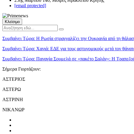
25ης Μαρτίου 140, Μοίρες Ηρακλείου Κρήτης
[email protected]
Κλείσιμο
Συμβαίνει Τώρα:
Η Ρωσία στραγγαλίζει την Ουκρανία από τη θάλα
Συμβαίνει Τώρα:
Χανιά: ΕΔΕ για τους αστυνομικούς μετά τον θάνατ
Συμβαίνει Τώρα:
Παναγία Σουμελά σε «πακέτο Σαλάχ»: Η Τραπεζού
Σήμερα Γιορτάζουν:
ΑΣΤΕΡΙΟΣ
ΑΣΤΕΡΩ
ΑΣΤΡΙΝΗ
ΝΙΚΑΝΩΡ