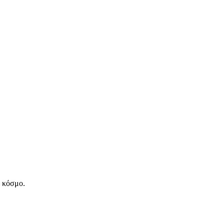
ν κόσμο.