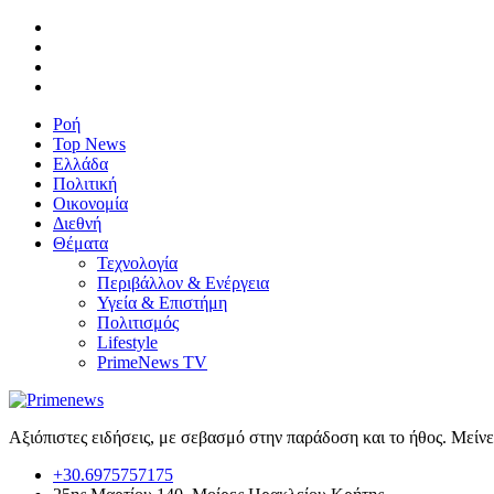
Ροή
Top News
Ελλάδα
Πολιτική
Οικονομία
Διεθνή
Θέματα
Τεχνολογία
Περιβάλλον & Ενέργεια
Υγεία & Επιστήμη
Πολιτισμός
Lifestyle
PrimeNews TV
Αξιόπιστες ειδήσεις, με σεβασμό στην παράδοση και το ήθος. Μείν
+30.6975757175