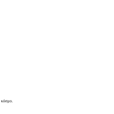
ν κόσμο.