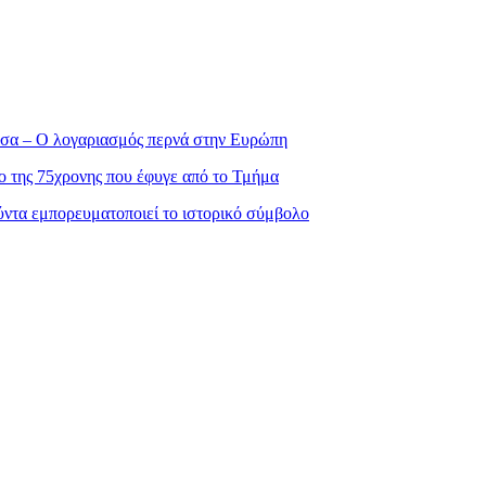
σσα – Ο λογαριασμός περνά στην Ευρώπη
ο της 75χρονης που έφυγε από το Τμήμα
ντα εμπορευματοποιεί το ιστορικό σύμβολο