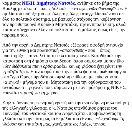
κόμματος
ΝΙΚΗ
,
Δημήτρης Νατσιός,
ανέβηκε στο βήμα της
Βουλής με σκοπό – όπως δήλωσε –
«να αφυπνίσει συνειδήσεις»
. Η
ομιλία του υπήρξε μια εφ’ όλης της ύλης καταγγελία απέναντι σε
όλο το πολιτικό σύστημα, με βασικούς στόχους την κυβέρνηση,
τον πρωθυπουργό Κυριάκο Μητσοτάκη, την αντιπολίτευση, αλλά
και τον σύγχρονο ελληνικό πολιτισμό – ή μάλλον, όπως είπε, την
παρακμή του.
Από την αρχή, ο Δημήτρης Νατσιός εξέφρασε σφοδρή ανησυχία
για την εθνική και πολιτιστική «
αποσύνθεση
» που – όπως
υποστήριξε – συντελείται τα τελευταία χρόνια. Καταδίκασε την
κατάσταση στη δημόσια εκπαίδευση, όπου σύμφωνα με τον ίδιο
«δεν διδάσκεται πια η ορθογραφία»
και
«η γλώσσα έχει χάσει την
ιερότητά της».
Η αναφορά του στην επίσκεψη του πρωθυπουργού
στο Άγιο Όρος πυροδότησε σφοδρή επίθεση, με επίκεντρο το
«
ατονικό
» μήνυμα του κ. Μητσοτάκη και την ορθογραφική του
ανεπάρκεια – γεγονός που, σύμφωνα με τον πρόεδρο της ΝΙΚΗΣ,
«συνιστά ντροπή για τη χώρα».
Στηλιτεύοντας τη φωνητική γραφή και την εντεινόμενη απλοποίηση
της ελληνικής γλώσσας, ο κ. Νατσιός υπενθύμισε ρήσεις του
Γιανναρά, του Θεοτοκά και του Λορεντζάτου, προβάλλοντας τη
γλώσσα και την πίστη ως τα θεμέλια του έθνους.
«Αν χάσουμε τη
γλώσσα και την πίστη μας, χανόμαστε ως λαός»
, τόνισε.