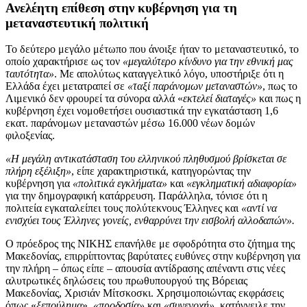
Ανελέητη επίθεση στην κυβέρνηση για τη
μεταναστευτική πολιτική
Το δεύτερο μεγάλο μέτωπο που άνοιξε ήταν το μεταναστευτικό, το
οποίο χαρακτήρισε ως τον
«μεγαλύτερο κίνδυνο για την εθνική μας
ταυτότητα»
. Με απολύτως καταγγελτικό λόγο, υποστήριξε ότι η
Ελλάδα έχει μετατραπεί σε
«ταξί παράνομων μεταναστών»
, πως το
Λιμενικό δεν φρουρεί τα σύνορα αλλά «
εκτελεί διαταγές»
και πως η
κυβέρνηση έχει νομοθετήσει ουσιαστικά την εγκατάσταση 1,6
εκατ. παράνομων μεταναστών μέσω 16.000 νέων δομών
φιλοξενίας.
«Η μεγάλη αντικατάσταση του ελληνικού πληθυσμού βρίσκεται σε
πλήρη εξέλιξη»
, είπε χαρακτηριστικά, κατηγορώντας την
κυβέρνηση για
«πολιτικά εγκλήματα»
και
«εγκληματική αδιαφορία»
για την δημογραφική κατάρρευση. Παράλληλα, τόνισε ότι η
πολιτεία εγκαταλείπει τους πολύτεκνους Έλληνες και
«αντί να
ενισχύει τους Έλληνες γονείς, ενθαρρύνει την εισβολή αλλοδαπών».
Ο πρόεδρος της ΝΙΚΗΣ επανήλθε με σφοδρότητα στο ζήτημα της
Μακεδονίας, επιρρίπτοντας βαρύτατες ευθύνες στην κυβέρνηση για
την πλήρη – όπως είπε – απουσία αντίδρασης απέναντι στις νέες
αλυτρωτικές δηλώσεις του πρωθυπουργού της Βόρειας
Μακεδονίας, Χρισιάν Μίτσκοσκι. Χρησιμοποιώντας εκφράσεις
όπως «
ξεπούλημα
»,
«προδοσία»
και
«συνενοχή»,
κατήγγειλε την