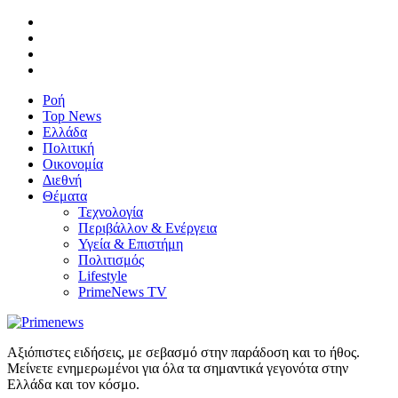
Ροή
Top News
Ελλάδα
Πολιτική
Οικονομία
Διεθνή
Θέματα
Τεχνολογία
Περιβάλλον & Ενέργεια
Υγεία & Επιστήμη
Πολιτισμός
Lifestyle
PrimeNews TV
Αξιόπιστες ειδήσεις, με σεβασμό στην παράδοση και το ήθος.
Μείνετε ενημερωμένοι για όλα τα σημαντικά γεγονότα στην
Ελλάδα και τον κόσμο.