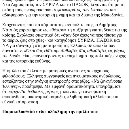
Νέα Δημοκρατία, τον ΣΥΡΙΖΑ και το ΠΑΣΟΚ, λέγοντας ότι με τη
στάση τους «
νομιμοποιούν το ψευδοκράτος των Σκοπίων»
και
αδιαφορούν για την ιστορική μνήμη και τα δίκαια της Μακεδονίας.
Στοχεύοντας και στα κόμματα της αντιπολίτευσης, ο Δημήτρης
Νατσιός χαρακτήρισε ως «
θέατρο
» τη συζήτηση για τη δεκαετία της
κρίσης. Σχολίασε σκωπτικά ότι «όταν δεν έχεις να πεις τίποτα για
το αύριο, ζεις στο χθες» και κατηγόρησε ΣΥΡΙΖΑ, ΠΑΣΟΚ και
ΝΔ για συνενοχή στη μετατροπή της Ελλάδας σε αποικία των
δανειστών.
«Όλοι σας είστε πρωταθλητές στις αθλιότητες εις βάρος
του λαού»
, είπε, επαναφέροντας το επιχείρημα της πολιτικής ενοχής
και της ιστορικής ευθύνης.
Η ομιλία του έκλεισε με ρητορικές αναφορές σε αρχαίους
φιλοσόφους, Έλληνες συγγραφείς και πνευματικούς ανθρώπους,
εστιάζοντας στην ανάγκη επιστροφής στις ρίζες.
«Να ξαναγίνουμε
Έλληνες»
, προέτρεψε. Με εμφανή δραματικότητα, υπογράμμισε
ότι «
έρχονται δύσκολες μέρες»,
μιλώντας για πνευματική
αποσύνθεση, οικονομική ασφυξία, πληθυσμιακή αλλοίωση και
εθνική κατάρρευση.
Παρακολουθείστε εδώ ολόκληρη την ομιλία του
: