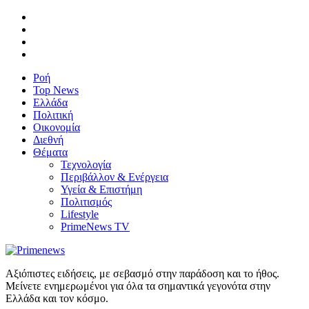
Ροή
Top News
Ελλάδα
Πολιτική
Οικονομία
Διεθνή
Θέματα
Τεχνολογία
Περιβάλλον & Ενέργεια
Υγεία & Επιστήμη
Πολιτισμός
Lifestyle
PrimeNews TV
Αξιόπιστες ειδήσεις, με σεβασμό στην παράδοση και το ήθος.
Μείνετε ενημερωμένοι για όλα τα σημαντικά γεγονότα στην
Ελλάδα και τον κόσμο.