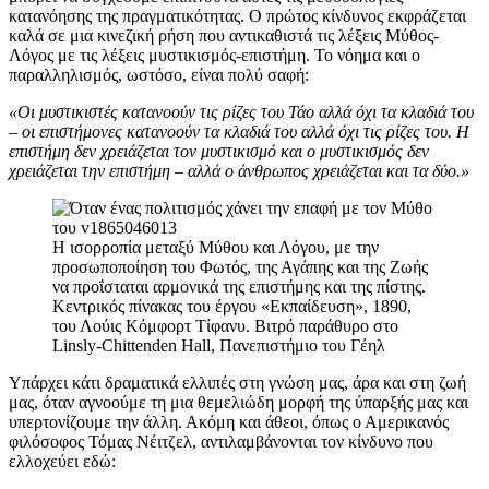
κατανόησης της πραγματικότητας. Ο πρώτος κίνδυνος εκφράζεται
καλά σε μια κινεζική ρήση που αντικαθιστά τις λέξεις Μύθος-
Λόγος με τις λέξεις μυστικισμός-επιστήμη. Το νόημα και ο
παραλληλισμός, ωστόσο, είναι πολύ σαφή:
«Οι μυστικιστές κατανοούν τις ρίζες του Τάο αλλά όχι τα κλαδιά του
– οι επιστήμονες κατανοούν τα κλαδιά του αλλά όχι τις ρίζες του. Η
επιστήμη δεν χρειάζεται τον μυστικισμό και ο μυστικισμός δεν
χρειάζεται την επιστήμη – αλλά ο άνθρωπος χρειάζεται και τα δύο.»
Η ισορροπία μεταξύ Μύθου και Λόγου, με την
προσωποποίηση του Φωτός, της Αγάπης και της Ζωής
να προΐσταται αρμονικά της επιστήμης και της πίστης.
Κεντρικός πίνακας του έργου «Εκπαίδευση», 1890,
του Λούις Κόμφορτ Τίφανυ. Βιτρό παράθυρο στο
Linsly-Chittenden Hall, Πανεπιστήμιο του Γέηλ
Υπάρχει κάτι δραματικά ελλιπές στη γνώση μας, άρα και στη ζωή
μας, όταν αγνοούμε τη μια θεμελιώδη μορφή της ύπαρξής μας και
υπερτονίζουμε την άλλη. Ακόμη και άθεοι, όπως ο Αμερικανός
φιλόσοφος Τόμας Νέιτζελ, αντιλαμβάνονται τον κίνδυνο που
ελλοχεύει εδώ: