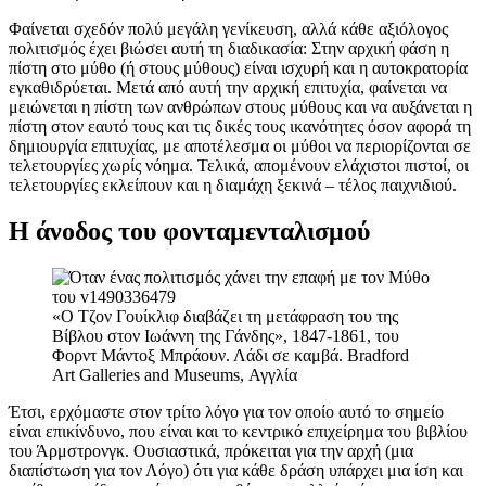
Φαίνεται σχεδόν πολύ μεγάλη γενίκευση, αλλά κάθε αξιόλογος
πολιτισμός έχει βιώσει αυτή τη διαδικασία: Στην αρχική φάση η
πίστη στο μύθο (ή στους μύθους) είναι ισχυρή και η αυτοκρατορία
εγκαθιδρύεται. Μετά από αυτή την αρχική επιτυχία, φαίνεται να
μειώνεται η πίστη των ανθρώπων στους μύθους και να αυξάνεται η
πίστη στον εαυτό τους και τις δικές τους ικανότητες όσον αφορά τη
δημιουργία επιτυχίας, με αποτέλεσμα οι μύθοι να περιορίζονται σε
τελετουργίες χωρίς νόημα. Τελικά, απομένουν ελάχιστοι πιστοί, οι
τελετουργίες εκλείπουν και η διαμάχη ξεκινά – τέλος παιχνιδιού.
Η άνοδος του φονταμενταλισμού
«Ο Τζον Γουίκλιφ διαβάζει τη μετάφραση του της
Βίβλου στον Ιωάννη της Γάνδης», 1847-1861, του
Φορντ Μάντοξ Μπράουν. Λάδι σε καμβά. Bradford
Art Galleries and Museums, Αγγλία
Έτσι, ερχόμαστε στον τρίτο λόγο για τον οποίο αυτό το σημείο
είναι επικίνδυνο, που είναι και το κεντρικό επιχείρημα του βιβλίου
του Άρμστρονγκ. Ουσιαστικά, πρόκειται για την αρχή (μια
διαπίστωση για τον Λόγο) ότι για κάθε δράση υπάρχει μια ίση και