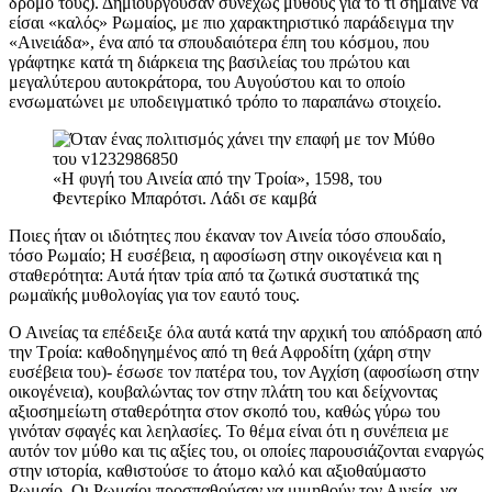
δρόμο τους). Δημιουργούσαν συνεχώς μύθους για το τι σήμαινε να
είσαι «καλός» Ρωμαίος, με πιο χαρακτηριστικό παράδειγμα την
«Αινειάδα», ένα από τα σπουδαιότερα έπη του κόσμου, που
γράφτηκε κατά τη διάρκεια της βασιλείας του πρώτου και
μεγαλύτερου αυτοκράτορα, του Αυγούστου και το οποίο
ενσωματώνει με υποδειγματικό τρόπο το παραπάνω στοιχείο.
«Η φυγή του Αινεία από την Τροία», 1598, του
Φεντερίκο Μπαρότσι. Λάδι σε καμβά
Ποιες ήταν οι ιδιότητες που έκαναν τον Αινεία τόσο σπουδαίο,
τόσο Ρωμαίο; Η ευσέβεια, η αφοσίωση στην οικογένεια και η
σταθερότητα: Αυτά ήταν τρία από τα ζωτικά συστατικά της
ρωμαϊκής μυθολογίας για τον εαυτό τους.
Ο Αινείας τα επέδειξε όλα αυτά κατά την αρχική του απόδραση από
την Τροία: καθοδηγημένος από τη θεά Αφροδίτη (χάρη στην
ευσέβεια του)- έσωσε τον πατέρα του, τον Αγχίση (αφοσίωση στην
οικογένεια), κουβαλώντας τον στην πλάτη του και δείχνοντας
αξιοσημείωτη σταθερότητα στον σκοπό του, καθώς γύρω του
γινόταν σφαγές και λεηλασίες. Το θέμα είναι ότι η συνέπεια με
αυτόν τον μύθο και τις αξίες του, οι οποίες παρουσιάζονται εναργώς
στην ιστορία, καθιστούσε το άτομο καλό και αξιοθαύμαστο
Ρωμαίο. Οι Ρωμαίοι προσπαθούσαν να μιμηθούν τον Αινεία, να