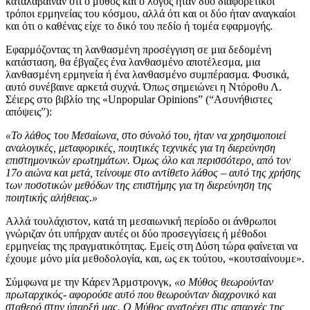
καταλάβαιναν ότι ο μύθος και ο λόγος ήταν δύο διαφορετικοί
τρόποι ερμηνείας του κόσμου, αλλά ότι και οι δύο ήταν αναγκαίοι
και ότι ο καθένας είχε το δικό του πεδίο ή τομέα εφαρμογής.
Εφαρμόζοντας τη λανθασμένη προσέγγιση σε μια δεδομένη
κατάσταση, θα έβγαζες ένα λανθασμένο αποτέλεσμα, μια
λανθασμένη ερμηνεία ή ένα λανθασμένο συμπέρασμα. Φυσικά,
αυτό συνέβαινε αρκετά συχνά. Όπως σημειώνει η Ντόροθυ Λ.
Σέιερς στο βιβλίο της «Unpopular Opinions” (“Ασυνήθιστες
απόψεις”):
«Το λάθος του Μεσαίωνα, στο σύνολό του, ήταν να χρησιμοποιεί
αναλογικές, μεταφορικές, ποιητικές τεχνικές για τη διερεύνηση
επιστημονικών ερωτημάτων. Όμως όλο και περισσότερο, από τον
17ο αιώνα και μετά, τείνουμε στο αντίθετο λάθος – αυτό της χρήσης
των ποσοτικών μεθόδων της επιστήμης για τη διερεύνηση της
ποιητικής αλήθειας.»
Αλλά τουλάχιστον, κατά τη μεσαιωνική περίοδο οι άνθρωποι
γνώριζαν ότι υπήρχαν αυτές οι δύο προσεγγίσεις ή μέθοδοι
ερμηνείας της πραγματικότητας. Εμείς στη Δύση τώρα φαίνεται να
έχουμε μόνο μία μεθοδολογία, και, ως εκ τούτου, «κουτσαίνουμε».
Σύμφωνα με την Κάρεν Άρμστρονγκ,
«ο Μύθος θεωρούνταν
πρωταρχικός- αφορούσε αυτό που θεωρούνταν διαχρονικό και
σταθερό στην ύπαρξή μας. Ο Μύθος ανατρέχει στις απαρχές της