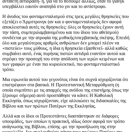
αντίθετη αντίδραση- ή, για να το θέσουμε αλλιώς, όταν το γιανγκ
υπερβάλλει εαυτόν αναπηδά στο γιν και το αντίστροφο.
Η άνοδος του φονταμενταλισμού στις τρεις μεγάλες θρησκείες που
εξετάζει ο Άρμστρονγκ (αν και ο φονταμενταλισμός δεν αφορά
αποκλειστικά αυτές τις θρησκείες: όλες οι θρησκείες έχουν αυτή
την τάση, συμπεριλαμβανομένου και του ίδιου του αθεϊσμού)
συνδέεται με την ατροφία της μυθικής/υπερβατικής σκέψης. Επειδή
όλο και μεγαλύτερος αριθμός ανθρώπων δεν μπορεί πλέον να
«πιστεύει» τους μύθους, η ίδια η θρησκεία εξασθενεί- αλλά καθώς
συμβαίνει αυτό, ένας πυρήνας πιστών αντιδρά εναντίον αυτού και
στρέφει την προσοχή του στην απόδοση των ιερών κειμένων και
των γραφών με έναν πιο κυριολεκτικό, πιο φονταμενταλιστικό
τρόπο.
Μια ειρωνεία αυτού του γεγονότος είναι ότι συχνά ισχυρίζονται ότι
επιστρέφουν στα βασικά. Η Προτεσταντική Μεταρρύθμιση (η
οποία συμπίπτει με τις απαρχές της ανόδου της επιστήμης όπως την
ξέρουμε σήμερα) αυτό προσπάθησε να κάνει: Η Καθολική
Εκκλησία, όπως ισχυρίζονταν, είχε αλλοιώσει τις διδασκαλίες της
Βίβλου και των πρώτων Πατέρων της Εκκλησίας.
Αλλά και οι ίδιοι οι Προτεστάντες διασπάστηκαν σε διάφορες
υποομάδες, των οποίων η πρακτική, ιδίως όσον αφορά τον τρόπο
ανάγνωσης της Βίβλου, επίσης -με την προσήλωση της στην
κυριολεξία- δεν ακολουθούσε πάντα τους πρώτους Πατέρες της