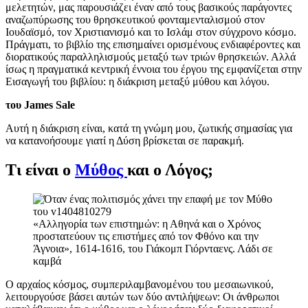
μελετητών, μας παρουσιάζει έναν από τους βασικούς παράγοντες
αναζωπύρωσης του θρησκευτικού φονταμενταλισμού στον
Ιουδαϊσμό, τον Χριστιανισμό και το Ισλάμ στον σύγχρονο κόσμο.
Πράγματι, το βιβλίο της επισημαίνει ορισμένους ενδιαφέροντες και
διορατικούς παραλληλισμούς μεταξύ των τριών θρησκειών. Αλλά
ίσως η πραγματικά κεντρική έννοια του έργου της εμφανίζεται στην
Εισαγωγή του βιβλίου: η διάκριση μεταξύ μύθου και λόγου.
του James Sale
Αυτή η διάκριση είναι, κατά τη γνώμη μου, ζωτικής σημασίας για
να κατανοήσουμε γιατί η Δύση βρίσκεται σε παρακμή.
Τι είναι ο
Μύθος
και ο Λόγος;
«Αλληγορία των επιστημών: η Αθηνά και ο Χρόνος
προστατεύουν τις επιστήμες από τον Φθόνο και την
Άγνοια», 1614-1616, του Γιάκομπ Γιόρνταενς. Λάδι σε
καμβά
Ο αρχαίος κόσμος, συμπεριλαμβανομένου του μεσαιωνικού,
λειτουργούσε βάσει αυτών των δύο αντιλήψεων: Οι άνθρωποι