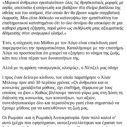
«Μερικοί άνθρωποι εγκαταλείπουν όλες τις θρησκευτικές μορφές με
αηδία, απελπισία ή απόγνωση και βαδίζουν στα στείρα βασίλεια της
αθεΐας και του υλισμού, στα οποία δεν θα βρουν καμία υπερβατική
έκφραση. Μου είναι δύσκολο να κατανοήσω την εμπιστοσύνη του
επιστημονικού κατεστημένου ότι το όλο σενάριο θα υποκύψει σε μια
καθαρά χημική εξήγηση, παρά μόνο ως εκδήλωση μιας αξιωματικής
δέσμευσης στον αναγωγικό υλισμό.»
Έτσι, η σύγχυση του Μύθου με τον Λόγο είναι επικίνδυνη γιατί
παρερμηνεύει την πραγματικότητα. Καταλήγουμε με την επιστήμη-
Λόγο να προσποιείται ότι μπορεί να εξηγήσει το νόημα της ζωής,
κάτι που είναι πέραν των δυνατοτήτων της.
Αλλά με τη φράση «αναγωγικός υλισμός», ο Νέιτζελ μας οδηγε
ί προς έναν δεύτερο κίνδυνο, τον οποίο παρατήρησε ο Άλαν
Μπλουμ πριν από 30 περίπου χρόνια:
«Οι άνθρωποι και οι
κοινωνίες χρειάζονται μύθους, όχι επιστήμη, σύμφωνα με τους
οποίους να ζουν.»
Καθώς βλέπουμε παντού γύρω μας στη Δύση τη
διάλυση της κοινωνίας, των κοινοτήτων, των αξιών,
συνειδητοποιούμε όλο και περισσότερο γιατί είναι σημαντικό να
έχουμε μύθους για να κατευθύνουν τη ζωή μας.
Οι Ρωμαίοι -και η Ρωμαϊκή Αυτοκρατορία- ήταν πολύ καλοί σ’
αυτό (μέχρι που εφησύχασαν, αυτοεξευτελίστηκαν και έχασαν τον