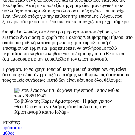
Εκκλησίας. Αυτή η κυριολεξία της ερμηνείας ήταν άγνωστη σε
πολλούς από τους πρώτους εκκλησιαστικούς ηγέτες και παρείχε
έναν ιδανικό στόχο για την επίθεση της επιστήμης-Λόγου, που
ξεκίνησε στα μέσα του 19ου αιώνα και συνεχίζεται μέχρι σήμερα.
Θα ήθελα, λοιπόν, στο δεύτερο μέρος αυτού του άρθρου, να
εξετάσω ένα διάσημο χωρίο της Παλαιάς Διαθήκης της Βίβλου, στο
οποίο μια μυθική κατανόηση -και όχι μια κυριολεκτική ή
επιστημονική ερμηνεία- μας επιτρέπει να αντλήσουμε πολύ
περισσότερη αλήθεια -αλήθεια για τη δημιουργία του Θεού- απ’
ό,τι μπορούμε με την κυριολεξία ή τον επιστημονισμό.
Πράγματι, το να χρησιμοποιούμε τη μυθική σκέψη δεν σημαίνει
ότι υπάρχει διαμάχη μεταξύ επιστήμης και θρησκείας όσον αφορά
τους τομείς συνάφειας. Αυτό δεν είναι κάτι που όλοι θέλουμε;
Το βιβλίο της Κάρεν Άρμστρονγκ «Η μάχη για τον
Θεό: Ο φονταμενταλισμός στον Ιουδαϊσμό, τον
Χριστιανισμό και το Ισλάμ»
Ετικέτες:
πρόσφατα
μύθος