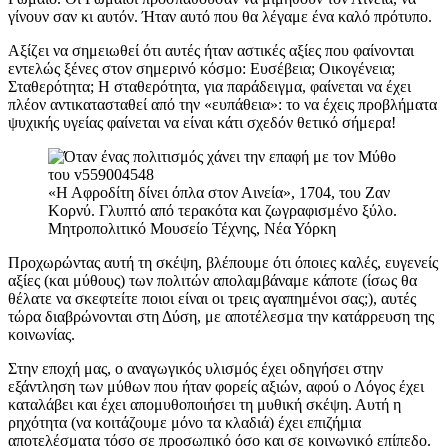
γίνουν σαν κι αυτόν. Ήταν αυτό που θα λέγαμε ένα καλό πρότυπο.
Αξίζει να σημειωθεί ότι αυτές ήταν αστικές αξίες που φαίνονται
εντελώς ξένες στον σημερινό κόσμο: Ευσέβεια; Οικογένεια;
Σταθερότητα; Η σταθερότητα, για παράδειγμα, φαίνεται να έχει
πλέον αντικατασταθεί από την «ευπάθεια»: το να έχεις προβλήματα
ψυχικής υγείας φαίνεται να είναι κάτι σχεδόν θετικό σήμερα!
«Η Αφροδίτη δίνει όπλα στον Αινεία», 1704, του Ζαν
Κορνύ. Γλυπτό από τερακότα και ζωγραφισμένο ξύλο.
Μητροπολιτικό Μουσείο Τέχνης, Νέα Υόρκη
Προχωρώντας αυτή τη σκέψη, βλέπουμε ότι όποιες καλές, ευγενείς
αξίες (και μύθους) των πολιτών απολαμβάναμε κάποτε (ίσως θα
θέλατε να σκεφτείτε ποιοι είναι οι τρεις αγαπημένοι σας;), αυτές
τώρα διαβρώνονται στη Δύση, με αποτέλεσμα την κατάρρευση της
κοινωνίας.
Στην εποχή μας, ο αναγωγικός υλισμός έχει οδηγήσει στην
εξάντληση των μύθων που ήταν φορείς αξιών, αφού ο Λόγος έχει
καταλάβει και έχει απομυθοποιήσει τη μυθική σκέψη. Αυτή η
ρηχότητα (να κοιτάζουμε μόνο τα κλαδιά) έχει επιζήμια
αποτελέσματα τόσο σε προσωπικό όσο και σε κοινωνικό επίπεδο.