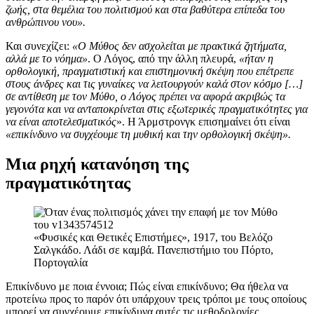
ζωής, στα θεμέλια του πολιτισμού και στα βαθύτερα επίπεδα του
ανθρώπινου νου».
Και συνεχίζει:
«Ο Μύθος δεν ασχολείται με πρακτικά ζητήματα,
αλλά με το νόημα»
. Ο Λόγος, από την άλλη πλευρά,
«ήταν η
ορθολογική, πραγματιστική και επιστημονική σκέψη που επέτρεπε
στους άνδρες και τις γυναίκες να λειτουργούν καλά στον κόσμο […]
σε αντίθεση με τον Μύθο, ο Λόγος πρέπει να αφορά ακριβώς τα
γεγονότα και να ανταποκρίνεται στις εξωτερικές πραγματικότητες για
να είναι αποτελεσματικός
». Η Άρμστρονγκ επισημαίνει ότι είναι
«επικίνδυνο να συγχέουμε τη μυθική και την ορθολογική σκέψη».
Μια ρηχή κατανόηση της
πραγματικότητας
«Φυσικές και Θετικές Επιστήμες», 1917, του Βελόζο
Σαλγκάδο. Λάδι σε καμβά. Πανεπιστήμιο του Πόρτο,
Πορτογαλία
Επικίνδυνο με ποια έννοια; Πώς είναι επικίνδυνο; Θα ήθελα να
προτείνω προς το παρόν ότι υπάρχουν τρεις τρόποι με τους οποίους
μπορεί να συγχέουμε επικίνδυνα αυτές τις μεθοδολογίες