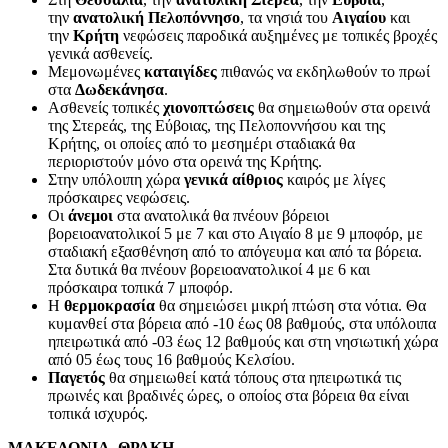
την
ανατολική Πελοπόννησο
, τα νησιά του
Αιγαίου
και
την
Κρήτη
νεφώσεις παροδικά αυξημένες με τοπικές βροχές
γενικά ασθενείς.
Μεμονωμένες
καταιγίδες
πιθανώς να εκδηλωθούν το πρωί
στα
Δωδεκάνησα
.
Ασθενείς τοπικές
χιονοπτώσεις
θα σημειωθούν στα ορεινά
της Στερεάς, της Εύβοιας, της Πελοποννήσου και της
Κρήτης, οι οποίες από το μεσημέρι σταδιακά θα
περιοριστούν μόνο στα ορεινά της Κρήτης.
Στην υπόλοιπη χώρα
γενικά αίθριος
καιρός με λίγες
πρόσκαιρες νεφώσεις.
Οι
άνεμοι
στα ανατολικά θα πνέουν βόρειοι
βορειοανατολικοί 5 με 7 και στο Αιγαίο 8 με 9 μποφόρ, με
σταδιακή εξασθένηση από το απόγευμα και από τα βόρεια.
Στα δυτικά θα πνέουν βορειοανατολικοί 4 με 6 και
πρόσκαιρα τοπικά 7 μποφόρ.
Η
θερμοκρασία
θα σημειώσει μικρή πτώση στα νότια. Θα
κυμανθεί στα βόρεια από -10 έως 08 βαθμούς, στα υπόλοιπα
ηπειρωτικά από -03 έως 12 βαθμούς και στη νησιωτική χώρα
από 05 έως τους 16 βαθμούς Κελσίου.
Παγετός
θα σημειωθεί κατά τόπους στα ηπειρωτικά τις
πρωινές και βραδινές ώρες, ο οποίος στα βόρεια θα είναι
τοπικά ισχυρός.
ΜΑΚΕΔΟΝΙΑ, ΘΡΑΚΗ