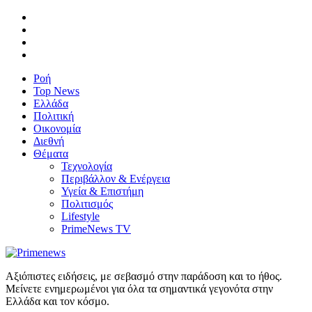
Ροή
Top News
Ελλάδα
Πολιτική
Οικονομία
Διεθνή
Θέματα
Τεχνολογία
Περιβάλλον & Ενέργεια
Υγεία & Επιστήμη
Πολιτισμός
Lifestyle
PrimeNews TV
Αξιόπιστες ειδήσεις, με σεβασμό στην παράδοση και το ήθος.
Μείνετε ενημερωμένοι για όλα τα σημαντικά γεγονότα στην
Ελλάδα και τον κόσμο.