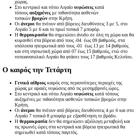
χώρας.
Στο κεντρικό και νότιο Αιγαίο
νεφώσεις
κατά
τόπους
αυξημένες
με πιθανότητα ασθενών
τοπικών
βροχών
στην Κρήτη.
Οι
άνεμοι
θα πνέουν από βόρειες διευθύνσεις 3 με 5, στο
Αιγαίο 5 με 6 και το πρωί τοπικά 7 μποφόρ.
Η
θερμοκρασία
θα σημειώσει άνοδο σε όλη τη χώρα και θα
κυμανθεί στα βόρεια από τους -04 έως 09 βαθμούς, στα
υπόλοιπα ηπειρωτικά από τους -01 έως 13 με 14 βαθμούς
και στη νησιωτική χώρα από 07 έως 15 βαθμούς, ενώ στο
νοτιοανατολικό Αιγαίο θα φτάσει τους 17 βαθμούς Κελσίου.
Ο καιρός την Τετάρτη
Γενικά αίθριος
καιρός στις περισσότερες περιοχές της
χώρας με αραιές νεφώσεις από τις μεσημβρινές ώρες.
Στο κεντρικό και νότιο Αιγαίο
νεφώσεις
κατά τόπους
αυξημένες με πιθανότητα ασθενών τοπικών βροχών στην
Κρήτη.
Οι
άνεμοι
θα πνέουν από βόρειες διευθύνσεις 4 με 6 και στο
Αιγαίο 7 τοπικά 8 μποφόρ με εξασθένηση το βράδυ.
Η
θερμοκρασία
δεν θα σημειώσει αξιόλογη μεταβολή και
τις πρωινές ώρες στα κεντρικά και βόρεια ηπειρωτικά θα
σημειωθεί κατά τόπους παγετός.