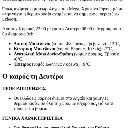
Όπως ανέφερε η μετεωρολόγος του Mega, Χριστίνα Ρήγου, μέσα
στην νύχτα η θερμοκρασία αναμένεται να σημειώσει περαιτέρω
μείωση.
Aπό την Κυριακή 22:00 μέχρι την Δευτέρα 08:00 η θερμοκρασία
θα διαμορφωθεί:
Δυτική Μακεδονία
(νομοί: Φλώρινας, Γρεβενών): -12°C,
Κεντρική Μακεδονία
(νομοί: Βέροιας, Κιλκίς): -7°C,
Ανατολική
Μακεδονία-Θράκη
(νομοί: Δράμας, Έβρου):
-6°C,
Ήπειρος
(νομός Ιωαννίνων-ορεινά): -9°C.
Ο καιρός τη Δευτέρα
ΠΡΟΕΙΔΟΠΟΙΗΣΕΙΣ
Θυελλώδεις βόρειοι άνεμοι στο Αιγαίο και χαμηλές
θερμοκρασίες σε όλη τη χώρα, με ισχυρό παγετό κατά
τόπους στα βόρεια.
ΓΕΝΙΚΑ ΧΑΡΑΚΤΗΡΙΣΤΙΚΑ
Στη
Θεσσαλία
, την
ανατολική Στερεά
, την
Εύβοια
,