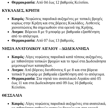
Θερμοκρασία
: Από 04 έως 12 βαθμούς Κελσίου.
ΚΥΚΛΑΔΕΣ, ΚΡΗΤΗ
Καιρός
: Νεφώσεις παροδικά αυξημένες με τοπικές βροχές
κυρίως στην Κρήτη και στις βόρειες Κυκλάδες. Ασθενείς
χιονοπτώσεις θα σημειωθούν στα ορεινά της Κρήτης.
Ανεμοι
: Βόρειοι 8 με 9 μποφόρ με βαθμιαία εξασθένηση
από το απόγευμα.
Θερμοκρασία
: Από 07 έως 13 βαθμούς.
ΝΗΣΙΑ ΑΝΑΤΟΛΙΚΟΥ ΑΙΓΑΙΟΥ – ΔΩΔΕΚΑΝΗΣΑ
Καιρός
: Λίγες νεφώσεις παροδικά κατά τόπους αυξημένες,
με πιθανότητα τοπικών βροχών και το πρωί στα Δωδεκάνησα
μεμονωμένων καταιγίδων.
Ανεμοι
: Από βόρειες διευθύνσεις 6 με 8 και στα βόρεια
τοπικά 9 μποφόρ με βαθμιαία εξασθένηση από το απόγευμα.
Θερμοκρασία
: Στα νησιά του ανατολικού Αιγαίου από 05
έως 11 και στα Δωδεκάνησα από 09 έως 16 βαθμούς
Κελσίου.
ΘΕΣΣΑΛΙΑ
Καιρός
: Λίγες νεφώσεις παροδικά αυξημένες στα ανατολικά,
με πιθανότητα ασθενών τοπικών βροχών και στα ορεινά