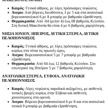
Καιρός
: Γενικά αίθριος, με λίγες πρόσκαιρες νεφώσεις.
Ανεμοι
: Από βόρειες διευθύνσεις 3 με 5 και στα ανατολικά
βορειοανατολικοί 6 με 8 μποφόρ με βαθμιαία εξασθένηση.
Θερμοκρασία
: Από -04 (μείον 4) έως 08 βαθμούς Κελσίου.
Στη δυτική Μακεδονία θα είναι 4 με 6 βαθμούς χαμηλότερη.
ΝΗΣΙΑ ΙΟΝΙΟΥ, ΗΠΕΙΡΟΣ, ΔΥΤΙΚΗ ΣΤΕΡΕΑ, ΔΥΤΙΚΗ
ΠΕΛΟΠΟΝΝΗΣΟΣ
Καιρός
: Γενικά αίθριος, με λίγες πρόσκαιρες νεφώσεις
κυρίως στα νότια τις πρωινές ώρες.
Ανεμοι
: Βορειοανατολικοί 5 με 7 μποφόρ με βαθμιαία
εξασθένηση.
Θερμοκρασία
: Από 04 έως 12 βαθμούς Κελσίου. Στο
εσωτερικό της Ηπείρου 5 με 7 βαθμούς χαμηλότερη.
ΑΝΑΤΟΛΙΚΗ ΣΤΕΡΕΑ, ΕΥΒΟΙΑ, ΑΝΑΤΟΛΙΚΗ
ΠΕΛΟΠΟΝΝΗΣΟΣ
Καιρός
: Λίγες νεφώσεις παροδικά αυξημένες, με ασθενείς
τοπικές βροχές κυρίως στην Εύβοια και ασθενείς
χιονοπτώσεις στα ορεινά.
Ανεμοι
: Βόρειοι βορειοανατολικοί 6 με 8 και στα ανατολικά
τοπικά 9 μποφόρ με βαθμιαία εξασθένηση.