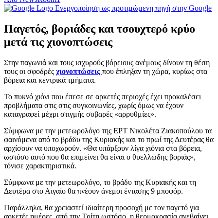
Ενεργοποίηση ως προτιμώμενη πηγή στην Google
Παγετός, βοριάδες και τσουχτερό κρύο
μετά τις χιονοπτώσεις
Στην παγωνιά και τους ισχυρούς βόρειους ανέμους δίνουν τη θέση
τους οι σφοδρές
χιονοπτώσεις
που έπληξαν τη χώρα, κυρίως στα
βόρεια και κεντρικά τμήματα.
Το πυκνό χιόνι που έπεσε σε αρκετές περιοχές έχει προκαλέσει
προβλήματα στις στις συγκοινωνίες, χωρίς όμως να έχουν
καταγραφεί μέχρι στιγμής σοβαρές «αρρυθμίες».
Σύμφωνα με την μετεωρολόγο της ΕΡΤ Νικολέτα Ζιακοπούλου τα
φαινόμενα από το βράδυ της Κυριακής και το πρωί της Δευτέρας θα
αρχίσουν να υποχωρούν. «Θα υπάρξουν λίγα χιόνια στα βόρεια,
ωστόσο αυτό που θα επιμείνει θα είναι ο θυελλώδης βοριάς»,
τόνισε χαρακτηριστικά.
Σύμφωνα με την μετεωρολόγο, το βράδυ της Κυριακής και τη
Δευτέρα στο Αιγαίο θα πνέουν άνεμοι έντασης 9 μποφόρ.
Παράλληλα, θα χρειαστεί ιδιαίτερη προσοχή με τον παγετό για
αρκετές ημέρες, από την Τρίτη ωστόσο, η θερμοκρασία ανεβαίνει.