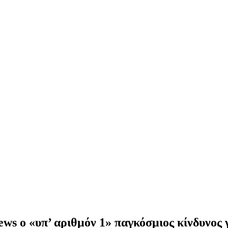
s ο «υπ’ αριθμόν 1» παγκόσμιος κίνδυνος γ