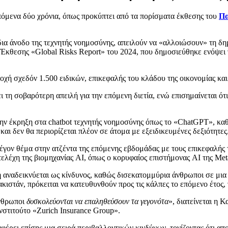
επόμενα δύο χρόνια, όπως προκύπτει από τα πορίσματα έκθεσης του
Πα
δια άνοδο της τεχνητής νοημοσύνης, απειλούν να «αλλοιώσουν» τη δ
ς Έκθεσης «Global Risks Report» του 2024, που δημοσιεύθηκε ενόψε
οχή σχεδόν 1.500 ειδικών, επικεφαλής του κλάδου της οικονομίας και
τη σοβαρότερη απειλή για την επόμενη διετία, ενώ επισημαίνεται ότι
 την έκρηξη στα chatbot τεχνητής νοημοσύνης όπως το «ChatGPT», κα
ι δεν θα περιορίζεται πλέον σε άτομα με εξειδικευμένες δεξιότητες
φλέγον θέμα στην ατζέντα της επόμενης εβδομάδας με τους επικεφαλ
ελέχη της βιομηχανίας AI, όπως ο κορυφαίος επιστήμονας AI της Met
 αναδεικνύεται ως κίνδυνος, καθώς δισεκατομμύρια άνθρωποι σε μι
ακιστάν, πρόκειται να κατευθυνθούν προς τις κάλπες το επόμενο έτος,
νθρωποι
δυσκολεύονται να επαληθεύσουν τα γεγονότα
», διατείνεται η 
νστιτούτο «Zurich Insurance Group».
φέρει επίσης μια σειρά περιβαλλοντικών κινδύνων, τονίζοντας ότι α