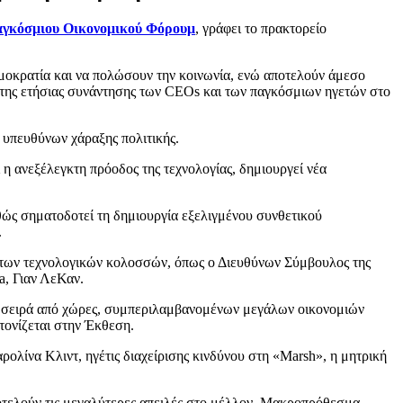
γκόσμιου Οικονομικού Φόρουμ
, γράφει το πρακτορείο
ημοκρατία και να πολώσουν την κοινωνία, ενώ αποτελούν άμεσο
ι της ετήσιας συνάντησης των CEOs και των παγκόσμιων ηγετών στο
 υπευθύνων χάραξης πολιτικής.
 η ανεξέλεγκτη πρόοδος της τεχνολογίας, δημιουργεί νέα
θώς σηματοδοτεί τη δημιουργία εξελιγμένου συνθετικού
.
ής των τεχνολογικών κολοσσών, όπως ο Διευθύνων Σύμβουλος της
a, Γιαν ΛεΚαν.
α σειρά από χώρες, συμπεριλαμβανομένων μεγάλων οικονομιών
 τονίζεται στην Έκθεση.
Καρολίνα Κλιντ, ηγέτις διαχείρισης κινδύνου στη «Marsh», η μητρική
ποτελούν τις μεγαλύτερες απειλές στο μέλλον. Μακροπρόθεσμα,