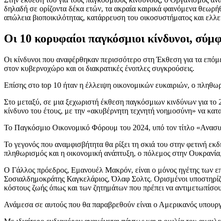
δηλαδή σε ορίζοντα δέκα ετών, τα ακραία καιρικά φαινόμενα θεωρή
απώλεια βιοποικιλότητας, κατάρρευση του οικοσυστήματος και ελλ
Οι 10 κορυφαίοι παγκόσμιοι κίνδυνοι, σύ
Οι κίνδυνοι που αναφέρθηκαν περισσότερο στη Έκθεση για τα επόμε
στον κυβερνοχώρο και οι διακρατικές ένοπλες συγκρούσεις.
Επίσης στο top 10 ήταν η έλλειψη οικονομικών ευκαιριών, ο πληθω
Στο μεταξύ, σε μια ξεχωριστή έκθεση παγκόσμιων κινδύνων για το 
κίνδυνο του έτους, με την «ακυβέρνητη τεχνητή νοημοσύνη» να κατ
Το Παγκόσμιο Οικονομικό Φόρουμ του 2024, υπό τον τίτλο «Ανασυγκ
Το γεγονός που αναμφισβήτητα θα ρίξει τη σκιά του στην φετινή ε
πληθωρισμός και η οικονομική ανάπτυξη, ο πόλεμος στην Ουκρανία,
Ο Γάλλος πρόεδρος, Εμανουέλ Μακρόν, είναι ο μόνος ηγέτης των επ
Σοσιαλδημοκράτης Καγκελάριος, Όλαφ Σολτς. Ορισμένοι υποστηρίζουν
κόστους ζωής όπως και των ζητημάτων που πρέπει να αντιμετωπίσου
Ανάμεσα σε αυτούς που θα παραβρεθούν είναι ο Αμερικανός υπουργό