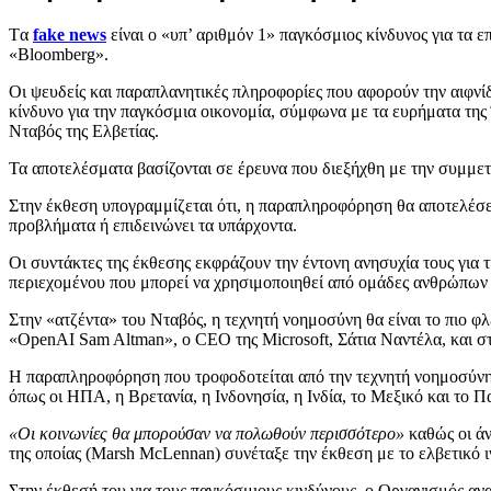
Tα
fake news
είναι ο «υπ’ αριθμόν 1» παγκόσμιος κίνδυνος για τα 
«Βloomberg».
Οι ψευδείς και παραπλανητικές πληροφορίες που αφορούν την αιφνί
κίνδυνο για την παγκόσμια οικονομία, σύμφωνα με τα ευρήματα τη
Νταβός της Ελβετίας.
Τα αποτελέσματα βασίζονται σε έρευνα που διεξήχθη με την συμμετ
Στην έκθεση υπογραμμίζεται ότι, η παραπληροφόρηση θα αποτελέσει 
προβλήματα ή επιδεινώνει τα υπάρχοντα.
Οι συντάκτες της έκθεσης εκφράζουν την έντονη ανησυχία τους για
περιεχομένου που μπορεί να χρησιμοποιηθεί από ομάδες ανθρώπων κα
Στην «ατζέντα» του Νταβός, η τεχνητή νοημοσύνη θα είναι το πιο 
«OpenAI Sam Altman», ο CEO της Microsoft, Σάτια Ναντέλα, και στ
Η παραπληροφόρηση που τροφοδοτείται από την τεχνητή νοημοσύνη
όπως οι ΗΠΑ, η Βρετανία, η Ινδονησία, η Ινδία, το Μεξικό και το Π
«Οι κοινωνίες θα μπορούσαν να πολωθούν περισσότερο»
καθώς οι ά
της οποίας (Marsh McLennan) συνέταξε την έκθεση με το ελβετικό ι
Στην έκθεσή του για τους παγκόσμιους κινδύνους, ο Οργανισμός ανα