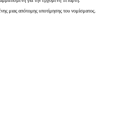
ραμματισμένη για την ερχόμενη Τετάρτη.
ένης μιας απότομης υποτίμησης του νομίσματος.