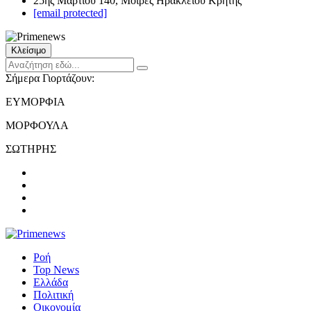
25ης Μαρτίου 140, Μοίρες Ηρακλείου Κρήτης
[email protected]
Κλείσιμο
Σήμερα Γιορτάζουν:
ΕΥΜΟΡΦΙΑ
ΜΟΡΦΟΥΛΑ
ΣΩΤΗΡΗΣ
Ροή
Top News
Ελλάδα
Πολιτική
Οικονομία