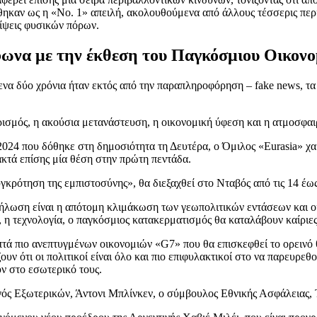
θηκαν ως η «Νο. 1» απειλή, ακολουθούμενα από άλλους τέσσερις περι
είψεις φυσικών πόρων.
μφωνα με την έκθεση του Παγκόσμιου Οικον
να δύο χρόνια ήταν εκτός από την παραπληροφόρηση – fake news, τα 
ρισμός, η ακούσια μετανάστευση, η οικονομική ύφεση και η ατμοσφαι
2024 που δόθηκε στη δημοσιότητα τη Δευτέρα, ο Όμιλος «Eurasia» χ
ακτά επίσης μία θέση στην πρώτη πεντάδα.
ρότηση της εμπιστοσύνης», θα διεξαχθεί στο Νταβός από τις 14 έως
κδήλωση είναι η απότομη κλιμάκωση των γεωπολιτικών εντάσεων και 
 η τεχνολογία, ο παγκόσμιος κατακερματισμός θα καταλάβουν καίριες
τά πιο ανεπτυγμένων οικονομιών «G7» που θα επισκεφθεί το ορεινό 
 ότι οι πολιτικοί είναι όλο και πιο επιφυλακτικοί στο να παρευρεθο
ν στο εσωτερικό τους.
ς Εξωτερικών, Άντονι Μπλίνκεν, ο σύμβουλος Εθνικής Ασφάλειας, Τζέ