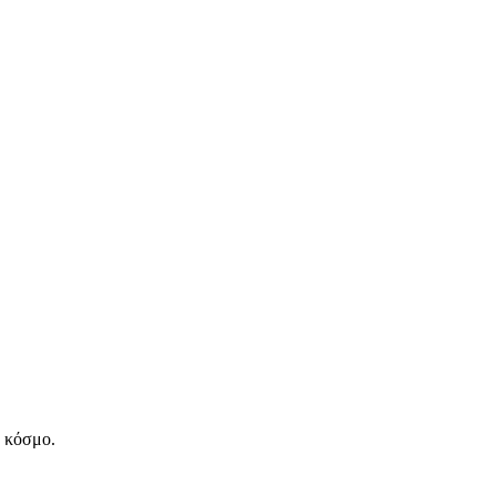
ν κόσμο.