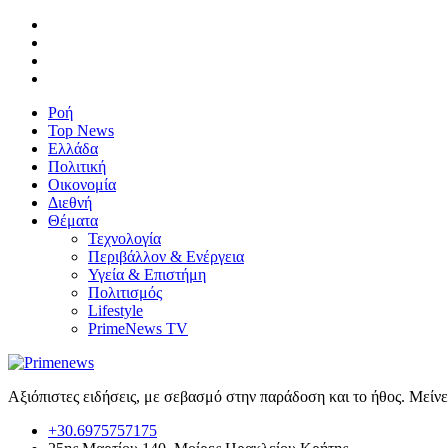
Ροή
Top News
Ελλάδα
Πολιτική
Οικονομία
Διεθνή
Θέματα
Τεχνολογία
Περιβάλλον & Ενέργεια
Υγεία & Επιστήμη
Πολιτισμός
Lifestyle
PrimeNews TV
Αξιόπιστες ειδήσεις, με σεβασμό στην παράδοση και το ήθος. Μείν
+30.6975757175