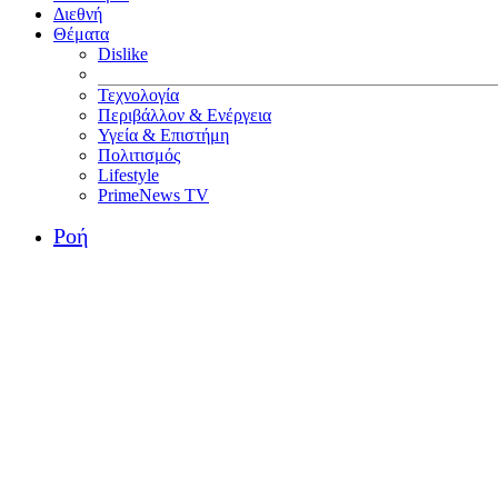
Διεθνή
Θέματα
Dislike
Τεχνολογία
Περιβάλλον & Ενέργεια
Υγεία & Επιστήμη
Πολιτισμός
Lifestyle
PrimeNews TV
Ροή