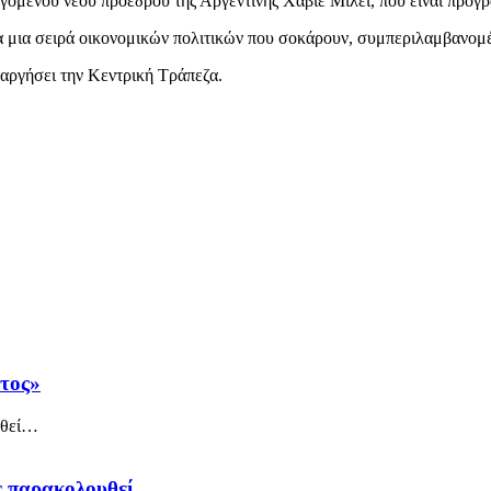
εγόμενου νέου προέδρου της Αργεντινής Χαβιέ Μιλέι, που είναι προγ
ια μια σειρά οικονομικών πολιτικών που σοκάρουν, συμπεριλαμβανομ
ταργήσει την Κεντρική Τράπεζα.
άτος»
ός παρακολουθεί…