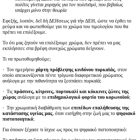
πολίτες γίνεται χορηγός για τον πολιτισμό, που βεβαίως
υπάρχει μόνο στην θεωρία
Εφεξής, λοιπόν, δεῖ δή ΔΕΗσεως γιά τήν ΔΕΗ, ώστε να έρθει το
ρεύμα και να φωτισθούμε για το χρώμα του τιμολογίου που θα
πρέπει να επιλέξουμε.
Το ότι μας ζητούν να επιλέξουμε χρώμα, δεν πρέπει να μας
εκπλήσσει: στα βρέφη συνεχώς χρώματα δείχνουν.
Τι να πρωτοθυμηθούμε;
· Τον ημερήσιο
χάρτη πρόβλεψης κινδύνου πυρκαϊάς
, στον
οποίο απεικονίζονται πέντε τρίγωνα διαφορετικού χρώματος
ανάλογα με την πιθανότητα να ξεσπάσει πυρκαϊά;
· Τις
πράσινες, κίτρινες, πορτοκαλί και κόκκινες ζώνες της
χώρας
ανάλογα με το
επιδημιολογικό φορτίο του κορωνοϊού
;
· Την χρωματική διαβάθμιση των
επιπέδων επαλήθευσης της
κατάστασης υγείας μας
, όταν εισήχθη στην ζωή μας το
ψηφιακό
πιστοποιητικό
;
Για όποιον ξέχασε τι ίσχυε ως προς το ψηφιακό πιστοποιητικό: