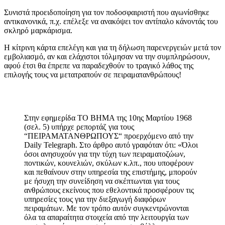
Συνιστά προειδοποίηση για τον ποδοσφαιριστή που αγωνίσθηκε
αντικανονικά, π.χ. επέλεξε να ανακόψει τον αντίπαλο κάνοντάς του
σκληρό μαρκάρισμα.
Η κίτρινη κάρτα επελέγη και για τη δήλωση παρενεργειών μετά τον
εμβολιασμό, αν και ελάχιστοι τόλμησαν να την συμπληρώσουν,
αφού έτσι θα έπρεπε να παραδεχθούν το τραγικό λάθος της
επιλογής τους να μετατραπούν σε πειραματανθρώπους!
Στην εφημερίδα ΤΟ ΒΗΜΑ της 10ης Μαρτίου 1968
(σελ. 5) υπήρχε ρεπορτάζ για τους
“ΠΕΙΡΑΜΑΤΑΝΘΡΩΠΟΥΣ“ προερχόμενο από την
Daily Telegraph. Στο άρθρο αυτό γραφόταν ότι: «Όλοι
όσοι ανησυχούν για την τύχη των πειραματοζώων,
ποντικών, κουνελιών, σκύλων κ.λπ., που υποφέρουν
και πεθαίνουν στην υπηρεσία της επιστήμης, μπορούν
με ήσυχη την συνείδηση να σκέπτωνται για τους
ανθρώπους εκείνους που εθελοντικά προσφέρουν τις
υπηρεσίες τους για την διεξαγωγή διαφόρων
πειραμάτων. Με τον τρόπο αυτόν συγκεντρώνονται
όλα τα απαραίτητα στοιχεία από την λειτουργία των