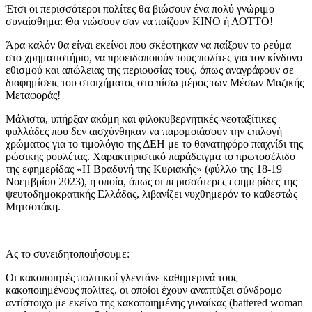
Έτσι οι περισσότεροι πολίτες θα βιώσουν ένα πολύ γνώριμο
συναίσθημα: Θα νιώσουν σαν να παίζουν ΚΙΝΟ ή ΛΟΤΤΟ!
Άρα καλόν θα είναι εκείνοι που σκέφτηκαν να παίξουν το ρεύμα
στο χρηματιστήριο, να προειδοποιούν τους πολίτες για τον κίνδυνο
εθισμού και απώλειας της περιουσίας τους, όπως αναγράφουν σε
διαφημίσεις του στοιχήματος στο πίσω μέρος των Μέσων Μαζικής
Μεταφοράς!
Μάλιστα, υπήρξαν ακόμη και φιλοκυβερνητικές-νεοταξίτικες
φυλλάδες που δεν αισχύνθηκαν να παρομοιάσουν την επιλογή
χρώματος για το τιμολόγιο της ΔΕΗ με το θανατηφόρο παιχνίδι της
ρώσικης ρουλέτας. Χαρακτηριστικό παράδειγμα το πρωτοσέλιδο
της εφημερίδας «Η Βραδυνή της Κυριακής» (φύλλο της 18-19
Νοεμβρίου 2023), η οποία, όπως οι περισσότερες εφημερίδες της
ψευτοδημοκρατικής Ελλάδας, λιβανίζει νυχθημερόν το καθεστώς
Μητσοτάκη.
Ας το συνειδητοποιήσουμε:
Οι κακοποιητές πολιτικοί γλεντάνε καθημερινά τους
κακοποιημένους πολίτες, οι οποίοι έχουν αναπτύξει σύνδρομο
αντίστοιχο με εκείνο της κακοποιημένης γυναίκας (battered woman