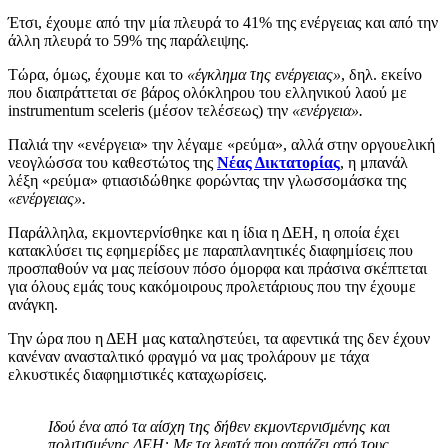
Έτσι, έχουμε από την μία πλευρά το 41% της ενέργειας και από την
άλλη πλευρά το 59% της παράλειψης.
Τώρα, όμως, έχουμε και το
«έγκλημα της ενέργειας»
, δηλ. εκείνο
που διαπράττεται σε βάρος ολόκληρου του ελληνικού λαού με
instrumentum sceleris (μέσον τελέσεως) την
«ενέργεια».
Παλιά την «ενέργεια» την λέγαμε «ρεύμα», αλλά στην οργουελική
νεογλώσσα του καθεστώτος της
Νέας Δικτατορίας
, η μπανάλ
λέξη «ρεύμα» φτιασιδώθηκε φορώντας την γλωσσομάσκα της
«ενέργειας».
Παράλληλα, εκμοντερνίσθηκε και η ίδια η ΔΕΗ, η οποία έχει
κατακλύσει τις εφημερίδες με παραπλανητικές διαφημίσεις που
προσπαθούν να μας πείσουν πόσο όμορφα και πράσινα σκέπτεται
για όλους εμάς τους κακόμοιρους προλετάριους που την έχουμε
ανάγκη.
Την ώρα που η ΔΕΗ μας καταληστεύει, τα αφεντικά της δεν έχουν
κανέναν ανασταλτικό φραγμό να μας τρολάρουν με τάχα
ελκυστικές διαφημιστικές καταχωρίσεις.
Ιδού ένα από τα αίσχη της δήθεν εκμοντερνισμένης και
πολιτισμένης ΔΕΗ: Με τα λεφτά που αρπάζει από τους