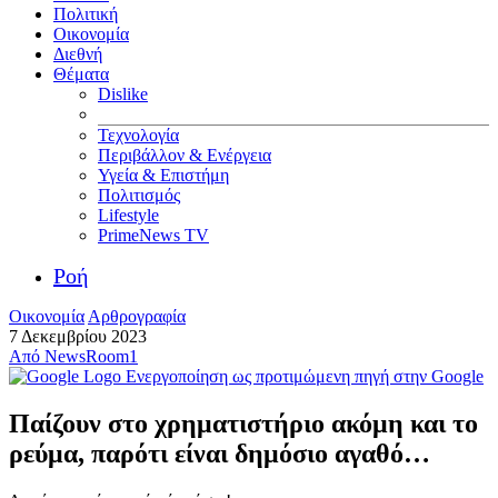
Πολιτική
Οικονομία
Διεθνή
Θέματα
Dislike
Τεχνολογία
Περιβάλλον & Ενέργεια
Υγεία & Επιστήμη
Πολιτισμός
Lifestyle
PrimeNews TV
Ροή
Οικονομία
Αρθρογραφία
7 Δεκεμβρίου 2023
Από
NewsRoom1
Ενεργοποίηση ως προτιμώμενη πηγή στην Google
Παίζουν στο χρηματιστήριο ακόμη και το
ρεύμα, παρότι είναι δημόσιο αγαθό…