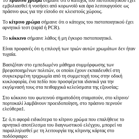
Το
πράσινο χρώμα
σήμαινε ότι ο κάτοχος του πιστοποιητικού έχει
εμβολιασθεί ή νοσήσει από κορωνοϊό και άρα λειτουργούσε ως
πράσινο φως για την είσοδο σε κλειστούς χώρους.
Το
κίτρινο χρώμα
σήμαινε ότι ο κάτοχος του πιστοποιητικού έχει
αρνητικό τεστ (rapid ή PCR).
Το
κόκκινο
σήμαινε λάθος ή μη έγκυρο πιστοποιητικό.
Είναι προφανές ότι η επιλογή των τριών αυτών χρωμάτων δεν ήταν
τυχαία.
Βασιζόταν στο εμπεδωμένο μάθημα συμμόρφωσης των
βρεφοποιημένων πολιτών, οι οποίοι έχουν εκπαιδευθεί στη
συγκεκριμένη τριχρωμία από τη συμμετοχή τους στην οδική
κυκλοφορία, ένα πεδίο που προσφέρεται ιδανικά για την
εκγύμνασή τους στα πειθαρχικά κελεύσματα της εξουσίας:
Στο κόκκινο του φωτεινού σηματοδότη σταματούν, στο κίτρινο/
πορτοκαλί λαμβάνουν προειδοποίηση, στο πράσινο περνούν
ελεύθερα1.
Σε ό,τι αφορά ειδικότερα το κίτρινο χρώμα που επαλήθευε το
αρνητικό αποτέλεσμα του διαγνωστικού ελέγχου, μπορεί να
παραλληλισθεί με τη λειτουργία της κίτρινης κάρτας στο
ποδόσφαιρο: