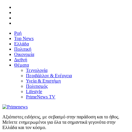
Ροή
Top News
Ελλάδα
Πολιτική
Οικονομία
Διεθνή
Θέματα
Τεχνολογία
Περιβάλλον & Ενέργεια
Υγεία & Επιστήμη
Πολιτισμός
Lifestyle
PrimeNews TV
Αξιόπιστες ειδήσεις, με σεβασμό στην παράδοση και το ήθος.
Μείνετε ενημερωμένοι για όλα τα σημαντικά γεγονότα στην
Ελλάδα και τον κόσμο.