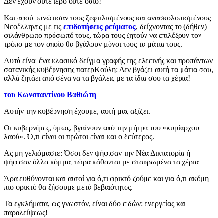
Δεν έχουν ούτε ιερό ούτε όσιο!
Και αφού υπνώτισαν τους ξεφτιλισμένους και ανασκολοπισμένους
Νεοέλληνες με τις
επιδοτήσεις ρεύματος
, δείχνοντας το (δήθεν)
φιλάνθρωπο πρόσωπό τους, τώρα τους ζητούν να επιλέξουν τον
τρόπο με τον οποίο θα βγάλουν μόνοι τους τα μάτια τους.
Αυτό είναι ένα κλασικό δείγμα γραφής της ελεεινής και προπάντων
σατανικής κυβέρνησης πατερΚούλη: Δεν βγάζει αυτή τα μάτια σου,
αλλά ζητάει από σένα να τα βγάλεις με τα ίδια σου τα χέρια!
του Κωνσταντίνου Βαθιώτη
Αυτήν την κυβέρνηση έχουμε, αυτή μας αξίζει.
Οι κυβερνήτες, όμως, βγαίνουν από την μήτρα του «κυρίαρχου
λαού». Ό,τι είναι οι πρώτοι είναι και ο δεύτερος.
Ας μη γελιόμαστε: Όσοι δεν ψήφισαν την Νέα Δικτατορία ή
ψήφισαν άλλο κόμμα, τώρα κάθονται με σταυρωμένα τα χέρια.
Άρα ευθύνονται και αυτοί για ό,τι φρικτό ζούμε και για ό,τι ακόμη
πιο φρικτό θα ζήσουμε μετά βεβαιότητος.
Τα εγκλήματα, ως γνωστόν, είναι δύο ειδών: ενεργείας και
παραλείψεως!