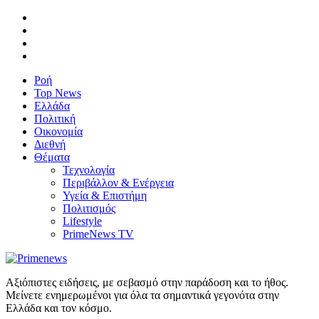
Ροή
Top News
Ελλάδα
Πολιτική
Οικονομία
Διεθνή
Θέματα
Τεχνολογία
Περιβάλλον & Ενέργεια
Υγεία & Επιστήμη
Πολιτισμός
Lifestyle
PrimeNews TV
Αξιόπιστες ειδήσεις, με σεβασμό στην παράδοση και το ήθος.
Μείνετε ενημερωμένοι για όλα τα σημαντικά γεγονότα στην
Ελλάδα και τον κόσμο.