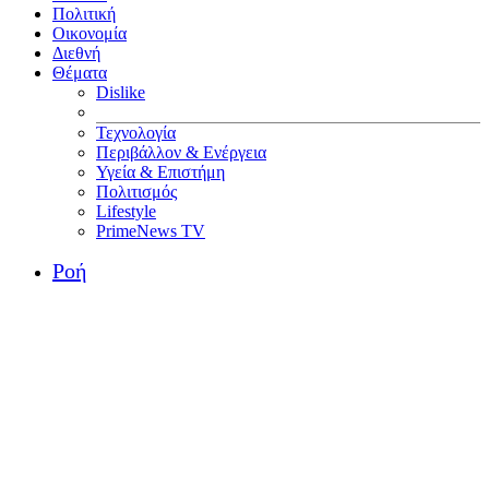
Πολιτική
Οικονομία
Διεθνή
Θέματα
Dislike
Τεχνολογία
Περιβάλλον & Ενέργεια
Υγεία & Επιστήμη
Πολιτισμός
Lifestyle
PrimeNews TV
Ροή