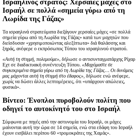
Ισραηλινός στρατός: Χερσαίες μάχες στο
Ισραήλ σε πολλά «σημεία γύρω από τη
Λωρίδα της Γάζας»
Τα ισραηλινά στρατεύματα διεξάγουν χερσαίες μάχες «σε πολλά
σημεία γύρω από τη Λωρίδα της Γάζας» κατά των μαχητών που
διείσδυσαν «χρησιμοποιώντας αλεξίπτωτα» διά θαλάσσης και
ξηράς, ανέφερε ο εκπρόσωπος Τύπου του ισραηλινού στρατού.
«Αυτή τη στιγμή, πολεμούμε»
, δήλωσε ο αντισυνταγματάρχης Ρίχαρ
Εχτ σε διαδικτυακή συνέντευξη Τύπου.
«Μαχόμαστε σε
συγκεκριμένα σημεία γύρω από τη Λωρίδα της Γάζας… Οι δυνάμεις
μας μάχονται αυτή τη στιγμή στο έδαφος»,
δήλωσε ενώ ανέφερε,
χωρίς να δώσει άλλες λεπτομέρειες, ότι «υπάρχουν απώλειες,
φυσικά».
Βίντεο: Ένοπλοι πυροβολούν πολίτη που
οδηγεί το αυτοκίνητό του στο Ισραήλ
Σύμφωνα με πηγές από την αστυνομία του Ισραήλ, οι μάχες
μαίνονται αυτή την ώρα σε 14 σημεία, ενώ στα εδάφη του Ισραήλ
έχουν εισβάλει περίπου 60 «τρομοκράτες της Χαμάς».