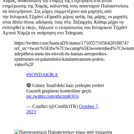
Χαμάς, ανακοίνωση την έναρξη της επιχείρηση στα μέσα
ενημέρωσης της Χαμάς, καλώντας τους απανταχού Παλαιστινίους
να πολεμήσουν. Στς μάχες συμμετέχουν και μαχητές από
την Ισλαμική Τζιχάντ.
«Είμαστε μέρος αυτής της μάχης, οι μαχητές
είναι δίπλα στους αδελφούς τους στις Ταξιαρχίες Κάσαμ μέχρι να
επιτευχθεί η νίκη»,
δήλωσε ο εκπρόσωπος του Ισλαμικού Τζιχάντ
Αμπού Χάμζα σε ανάρτηση στο Telegram.
https://twitter.com/JuancaDS/status/1710557165642018874?
ref_src=twsrc%5Etfw%7Ctwcamp%5Etweetembed%7Ctwterm
adepithesi-meta-tin-eisvoli-tis-hamas-aeroporikes-
epidromes-oi-palaistinioi-katalamvanoun-poleis-
video%2F
#SONDAKİKA
🔴 Güney İsrail'deki bazı yerleşim yerleri
Gazzeli grupların kontrolüne geçti.
pic.twitter.com/gbczmK91jj
— Conflict (@ConflictTR)
October 7,
2023