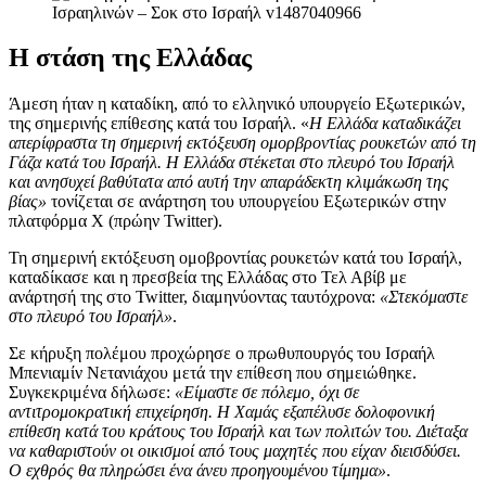
Η στάση της Ελλάδας
Άμεση ήταν η καταδίκη, από το ελληνικό υπουργείο Εξωτερικών,
της σημερινής επίθεσης κατά του Ισραήλ. «
Η Ελλάδα καταδικάζει
απερίφραστα τη σημερινή εκτόξευση ομορβροντίας ρουκετών από τη
Γάζα κατά του Ισραήλ. Η Ελλάδα στέκεται στο πλευρό του Ισραήλ
και ανησυχεί βαθύτατα από αυτή την απαράδεκτη κλιμάκωση της
βίας»
τονίζεται σε ανάρτηση του υπουργείου Εξωτερικών στην
πλατφόρμα Χ (πρώην Twitter).
Τη σημερινή εκτόξευση ομοβροντίας ρουκετών κατά του Ισραήλ,
καταδίκασε και η πρεσβεία της Ελλάδας στο Τελ Αβίβ με
ανάρτησή της στο Twitter, διαμηνύοντας ταυτόχρονα:
«Στεκόμαστε
στο πλευρό του Ισραήλ»
.
Σε κήρυξη πολέμου προχώρησε ο πρωθυπουργός του Ισραήλ
Μπενιαμίν Νετανιάχου μετά την επίθεση που σημειώθηκε.
Συγκεκριμένα δήλωσε:
«Είμαστε σε πόλεμο, όχι σε
αντιτρομοκρατική επιχείρηση. Η Χαμάς εξαπέλυσε δολοφονική
επίθεση κατά του κράτους του Ισραήλ και των πολιτών του. Διέταξα
να καθαριστούν οι οικισμοί από τους μαχητές που είχαν διεισδύσει.
Ο εχθρός θα πληρώσει ένα άνευ προηγουμένου τίμημα»
.