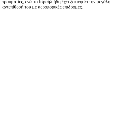
τραυματίες, ενώ το Ισραήλ ήδη έχει ξεκινήσει την μεγάλη
αντεπίθεσή του με αεροπορικές επιδρομές.