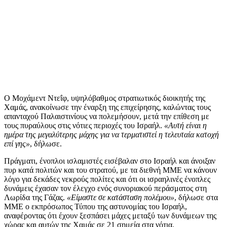
Ο Μοχάμεντ Ντεΐφ, υψηλόβαθμος στρατιωτικός διοικητής της
Χαμάς, ανακοίνωσε την έναρξη της επιχείρησης, καλώντας τους
απανταχού Παλαιστινίους να πολεμήσουν, μετά την επίθεση με
τους πυραύλους στις νότιες περιοχές του Ισραήλ.
«Αυτή είναι η
ημέρα της μεγαλύτερης μάχης για να τερματιστεί η τελευταία κατοχή
επί γης»
, δήλωσε.
Πράγματι, ένοπλοι ισλαμιστές εισέβαλαν στο Ισραήλ και άνοιξαν
πυρ κατά πολιτών και του στρατού, με τα διεθνή ΜΜΕ να κάνουν
λόγο για δεκάδες νεκρούς πολίτες και ότι οι ισραηλινές ένοπλες
δυνάμεις έχασαν τον έλεγχο ενός συνοριακού περάσματος στη
Λωρίδα της Γάζας.
«Είμαστε σε κατάσταση πολέμου»
, δήλωσε στα
ΜΜΕ ο εκπρόσωπος Τύπου της αστυνομίας του Ισραήλ,
αναφέροντας ότι έχουν ξεσπάσει μάχες μεταξύ των δυνάμεων της
χώρας και αυτών της Χαμάς σε 21 σημεία στα νότια.