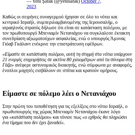
— Yeni Şafak (@yenisafak)
October 7,
2023
Καθώς οι σειρήνες συναγερμού ήχησαν σε όλο το νότιο και
κεντρικό Ισραήλ, συμπεριλαμβανομένης της Ιερουσαλήμ, ο
ισραηλινός στρατός δήλωσε ότι είναι σε κατάσταση πολέμου, με
τον πρωθυπουργό Μπενιαμίν Νετανιάχου να συγκλαλεσε έκτακτη
συνεδρίαση αξιωματούχων ασφαλείας, ενώ ο υπουργός Άμυνας
Γιόαβ Γκάλαντ ενέκρινε την επιστράτευση εφέδρων.
«Είμαστε σε κατάσταση πολέμου, αυτή τη στιγμή στα νότια υπάρχουν
21 ενεργές επιχειρήσεις σε ακτίνα 80 χιλιομέτρων από τα σύνορα στη
Γάζα»
ανέφερε αστυνομικός διοικητής, ενώ σύμφωνα με αναφορές,
ένοπλοι μαχητές εισβάλουν σε σπίτια και κρατούν ομήρους.
Είμαστε σε πόλεμο λέει ο Νετανιάχου
Στην πρώτη του τοποθέτηση για τις εξελίξεις στο νότιο Ισραήλ, ο
πρωθυπουργός της χώρας Μπενιαμίν Νετανιάχου έκανε λόγο
για
«κατάσταση πολέμου»
και τόνισε πως
«ο εχθρός θα πληρώσει
ένα τίμημα που δεν έχει ξαναδεί».