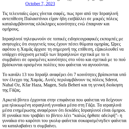
October 7, 2023
Τις τελευταίες ώρες γίνεται σαφές, πως πριν από την Ισραηλινή
αντεπίθεση Παλαιστίνιοι είχαν ήδη εισβάλλει σε μικρές πόλεις
καταλαμβάνοντας ολόκληρες κοινότητες ενώ έπαιρναν και
ομήρους.
Ισραηλινοί τηλεφωνούν σε τοπικές ειδησεογραφικές εκπομπές με
ανησυχίες ότι συγγενείς τους έχουν πέσει θύματα ομηρίας. Ώρες
αφότου η Χαμάς άρχισε τη σημερινή της επίθεση, εξακολουθεί να
υπάρχει σύγχυση μεταξύ των Ισραηλινών σχετικά με το τι
συμβαίνει σε ορισμένες κοινότητες στο νότο και σχετικά με το πού
βρίσκονται ορισμένοι πολίτες που φαίνεται να αγνοούνται.
Το κανάλι 13 του Ισραήλ αναφέρει ότι 7 κοινότητες βρίσκονται υπό
τον έλεγχο της Χαμάς. Αυτές περιλαμβάνουν τις πόλεις Sderot,
Nahal Oz, Kfar Haza, Magen, Sufa Beheri και τη γενική διοίκηση
της Γάζας.
Αρκετά βίντεο έρχονται στην επιφάνεια που φαίνεται να δείχνουν
μια ηλικιωμένη ισραηλινή γυναίκα μέσα στη Γάζα. Τα ισραηλινά
μέσα ενημέρωσης αναφέρουν ότι δεκάδες Ισραηλινοί είναι όμηροι.
Η γυναίκα που τραβάει το βίντεο λέει “καλώς ήρθατε αδελφή”- η
γυναίκα στο καρότσι του γκολφ φαίνεται σοκαρισμένη/δεν φαίνεται
να καταλαβαίνει τι συμβαίνει.