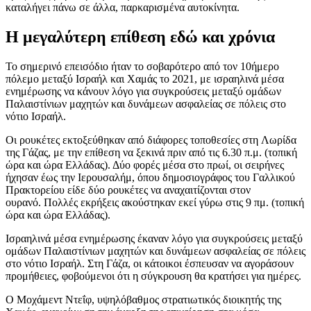
καταλήγει πάνω σε άλλα, παρκαρισμένα αυτοκίνητα.
Η μεγαλύτερη επίθεση εδώ και χρόνια
Το σημερινό επεισόδιο ήταν το σοβαρότερο από τον 10ήμερο
πόλεμο μεταξύ Ισραήλ και Χαμάς το 2021, με ισραηλινά μέσα
ενημέρωσης να κάνουν λόγο για συγκρούσεις μεταξύ ομάδων
Παλαιστίνιων μαχητών και δυνάμεων ασφαλείας σε πόλεις στο
νότιο Ισραήλ.
Οι ρουκέτες εκτοξεύθηκαν από διάφορες τοποθεσίες στη Λωρίδα
της Γάζας, με την επίθεση να ξεκινά πριν από τις 6.30 π.μ. (τοπική
ώρα και ώρα Ελλάδας). Δύο φορές μέσα στο πρωί, οι σειρήνες
ήχησαν έως την Ιερουσαλήμ, όπου δημοσιογράφος του Γαλλικού
Πρακτορείου είδε δύο ρουκέτες να αναχαιτίζονται στον
ουρανό. Πολλές εκρήξεις ακούστηκαν εκεί γύρω στις 9 πμ. (τοπική
ώρα και ώρα Ελλάδας).
Ισραηλινά μέσα ενημέρωσης έκαναν λόγο για συγκρούσεις μεταξύ
ομάδων Παλαιστίνιων μαχητών και δυνάμεων ασφαλείας σε πόλεις
στο νότιο Ισραήλ. Στη Γάζα, οι κάτοικοι έσπευσαν να αγοράσουν
προμήθειες, φοβούμενοι ότι η σύγκρουση θα κρατήσει για ημέρες.
Ο Μοχάμεντ Ντεΐφ, υψηλόβαθμος στρατιωτικός διοικητής της