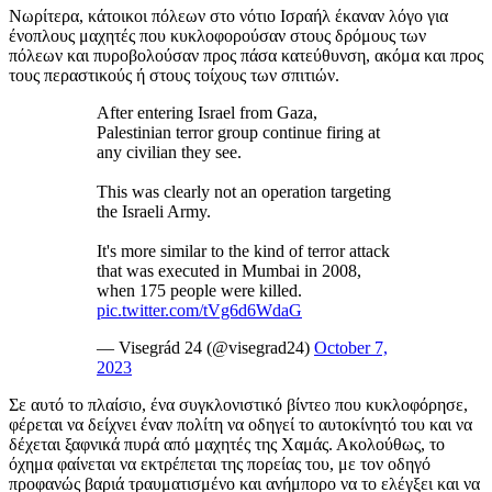
Νωρίτερα, κάτοικοι πόλεων στο νότιο Ισραήλ έκαναν λόγο για
ένοπλους μαχητές που κυκλοφορούσαν στους δρόμους των
πόλεων και πυροβολούσαν προς πάσα κατεύθυνση, ακόμα και προς
τους περαστικούς ή στους τοίχους των σπιτιών.
After entering Israel from Gaza,
Palestinian terror group continue firing at
any civilian they see.
This was clearly not an operation targeting
the Israeli Army.
It's more similar to the kind of terror attack
that was executed in Mumbai in 2008,
when 175 people were killed.
pic.twitter.com/tVg6d6WdaG
— Visegrád 24 (@visegrad24)
October 7,
2023
Σε αυτό το πλαίσιο, ένα συγκλονιστικό βίντεο που κυκλοφόρησε,
φέρεται να δείχνει έναν πολίτη να οδηγεί το αυτοκίνητό του και να
δέχεται ξαφνικά πυρά από μαχητές της Χαμάς. Ακολούθως, το
όχημα φαίνεται να εκτρέπεται της πορείας του, με τον οδηγό
προφανώς βαριά τραυματισμένο και ανήμπορο να το ελέγξει και να