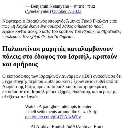
— Benjamin Netanyahu – בנימין נתניהו
(@netanyahu)
October 7, 2023
Νωρίτερα, ο Ισραηλινός υπουργός Άμυνας Γιόαβ Γκάλαντ είπε
πως
«η Χαμάς έκανε ένα σοβαρό λάθος σήμερα το πρωί,
εξαπολύοντας πόλεμο κατά του κράτους του Ισραήλ, οι στρατιώτες
«πολεμούν τον εχθρό σε όλα τα σημεία».
Παλαιστίνιοι μαχητές καταλαμβάνουν
πόλεις στο έδαφος του Ισραήλ, κρατούν
και ομήρους
Ο εκπρόσωπος των Ισραηλινών Δυνάμεων (IDF) ανακοίνωσε ότι
μέχρι στιγμής περίπου 2.500 ρουκέτες έχουν εκτοξευθεί από τη
Λωρίδα της Γάζας προς το Ισραήλ και ότι οι τρομοκράτες
διείσδυσαν στο Ισραήλ μέσω «ξηράς, θαλάσσης και αέρος» με
αλεξίπτωτα πλαγιάς.
Watch: A paraglider attempts to enter
Israeli settlements around the Gaza Strip.
pic.twitter.com/pLGTAhzWPv
— Al Arabiya English (@AlArabiya_Eng)