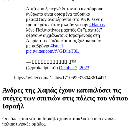
Αυτό που ξεπερνά & τον πιο ανισόρροπο
άνθρωπο είναι ορισμένα τούρκικα
μέσα:Οταν αναφέρονται στο PKK λένε οι
τρομοκράτες όταν μιλούν για την
#Hamas
λένε Παλαιστίνιοι μαχητές Οι "μαχητές"
φέρνουν αιχμάλωτους Ισραηλινούς στη
Λωρίδα της Γάζας και τους ξυλοκοπούν
με καδρόνια
#Israel
pic.twitter.com/tVGDileT0L
— 𝐏𝐫𝐨𝐤𝐚𝐥𝐢𝐩𝐭𝐢𝐤𝐚 ™️_
(@prokaliptika1)
October 7, 2023
https://twitter.com/i/status/1710599378048614471
Άνδρες της Χαμάς έχουν κατακλύσει τις
στέγες των σπιτιών στις πόλεις του νότιου
Ισραήλ
Oι πόλεις του νότιου Ισραήλ έχουν κατακλυστεί από ένοπλες
παλαιστινιακές ομάδες.