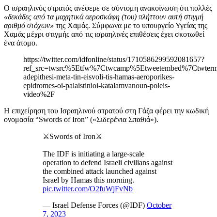
Ο ισραηλινός στρατός ανέφερε σε σύντομη ανακοίνωση ότι πολλές
«δεκάδες από τα μαχητικά αεροσκάφη (του) πλήττουν αυτή στιγμή
αριθμό στόχων»
της Χαμάς. Σύμφωνα με το υπουργείο Υγείας της
Χαμάς μέχρι στιγμής από τις ισραηλινές επιθέσεις έχει σκοτωθεί
ένα άτομο.
https://twitter.com/idfonline/status/1710586299592081657?
ref_src=twsrc%5Etfw%7Ctwcamp%5Etweetembed%7Ctwterm
adepithesi-meta-tin-eisvoli-tis-hamas-aeroporikes-
epidromes-oi-palaistinioi-katalamvanoun-poleis-
video%2F
Η επιχείρηση του Ισραηλινού στρατού στη Γάζα φέρει την κωδική
ονομασία “Swords of Iron” («Σιδερένια Σπαθιά»).
⚔️Swords of Iron⚔️
The IDF is initiating a large-scale
operation to defend Israeli civilians against
the combined attack launched against
Israel by Hamas this morning.
pic.twitter.com/O2fuWjFvNb
— Israel Defense Forces (@IDF)
October
7, 2023