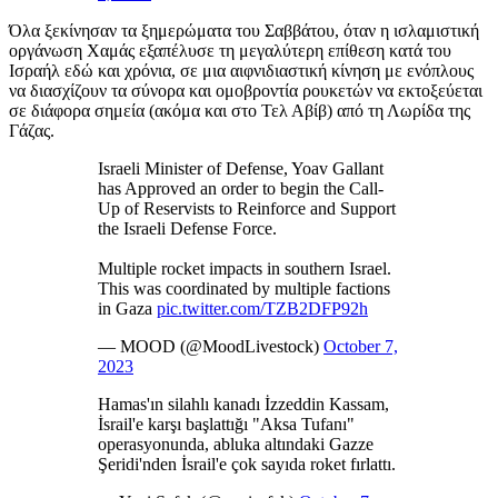
Όλα ξεκίνησαν τα ξημερώματα του Σαββάτου, όταν η ισλαμιστική
οργάνωση Χαμάς εξαπέλυσε τη μεγαλύτερη επίθεση κατά του
Ισραήλ εδώ και χρόνια, σε μια αιφνιδιαστική κίνηση με ενόπλους
να διασχίζουν τα σύνορα και ομοβροντία ρουκετών να εκτοξεύεται
σε διάφορα σημεία (ακόμα και στο Τελ Αβίβ) από τη Λωρίδα της
Γάζας.
Israeli Minister of Defense, Yoav Gallant
has Approved an order to begin the Call-
Up of Reservists to Reinforce and Support
the Israeli Defense Force.
Multiple rocket impacts in southern Israel.
This was coordinated by multiple factions
in Gaza
pic.twitter.com/TZB2DFP92h
— MOOD (@MoodLivestock)
October 7,
2023
Hamas'ın silahlı kanadı İzzeddin Kassam,
İsrail'e karşı başlattığı "Aksa Tufanı"
operasyonunda, abluka altındaki Gazze
Şeridi'nden İsrail'e çok sayıda roket fırlattı.