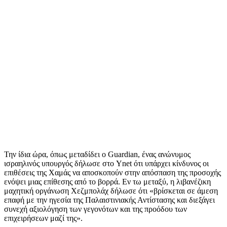
Την ίδια ώρα, όπως μεταδίδει ο Guardian, ένας ανώνυμος
ισραηλινός υπουργός δήλωσε στο Ynet ότι υπάρχει κίνδυνος οι
επιθέσεις της Χαμάς να αποσκοπούν στην απόσπαση της προσοχής
ενόψει μιας επίθεσης από το βορρά. Εν τω μεταξύ, η λιβανέζικη
μαχητική οργάνωση Χεζμπολάχ δήλωσε ότι «βρίσκεται σε άμεση
επαφή με την ηγεσία της Παλαιστινιακής Αντίστασης και διεξάγει
συνεχή αξιολόγηση των γεγονότων και της προόδου των
επιχειρήσεων μαζί της».