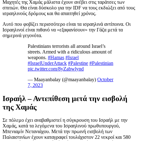
Μαχητές της Χαμάς μάλιστα έχουν ανέβει στις ταράτσες των
σπιτιών. Θα είναι δύσκολο για την IDF να τους εκδιώξει από τους
ισραηλινούς δρόμους και θα απαιτηθεί χρόνος.
Αυτό που φοβίζει περισσότερο είναι τα ισραηλινά αντίποινα. Οι
Ισραηλινοί είναι πιθανό να «εξαφανίσουν» την Γάζα μετά τα
σημερινά γεγονότα.
Palestinians terrorists all around Israel’s
streets. Armed with a ridiculous amount of
weapons.
#Hamas
#Israel
#IsraelUnderAttack
#Palestine
#Palestinian
pic.twitter.com/8yZabwlynd
— Maayanbalay (@maayanbalay)
October
7, 2023
Ισραήλ – Αντεπίθεση μετά την εισβολή
της Χαμάς
Σε πόλεμο έχει αναβαθμιστεί η σύγκρουση του Ισραήλ με την
Χαμάς, κατά τα λεγόμενα του Ισραηλινού πρωθυπουργού,
Μπενιαμίν Νετανιάχου. Μετά την πρωινή εισβολή των
Παλαιστινίων έχουν καταγραφεί τουλάχιστον 22 νεκροί και 580