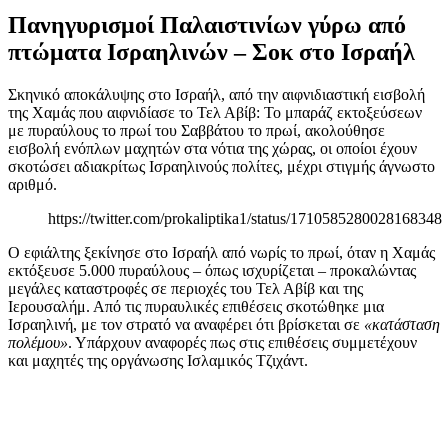
Πανηγυρισμοί Παλαιστινίων γύρω από
πτώματα Ισραηλινών – Σοκ στο Ισραήλ
Σκηνικό αποκάλυψης στο Ισραήλ, από την αιφνιδιαστική εισβολή
της Χαμάς που αιφνιδίασε το Τελ Αβίβ: Το μπαράζ εκτοξεύσεων
με πυραύλους το πρωί του Σαββάτου το πρωί, ακολούθησε
εισβολή ενόπλων μαχητών στα νότια της χώρας, οι οποίοι έχουν
σκοτώσει αδιακρίτως Ισραηλινούς πολίτες, μέχρι στιγμής άγνωστο
αριθμό.
https://twitter.com/prokaliptika1/status/1710585280028168348
Ο εφιάλτης ξεκίνησε στο Ισραήλ από νωρίς το πρωί, όταν η Χαμάς
εκτόξευσε 5.000 πυραύλους – όπως ισχυρίζεται – προκαλώντας
μεγάλες καταστροφές σε περιοχές του Τελ Αβίβ και της
Ιερουσαλήμ. Από τις πυραυλικές επιθέσεις σκοτώθηκε μια
Ισραηλινή, με τον στρατό να αναφέρει ότι βρίσκεται σε
«κατάσταση
πολέμου»
. Υπάρχουν αναφορές πως στις επιθέσεις συμμετέχουν
και μαχητές της οργάνωσης Ισλαμικός Τζιχάντ.