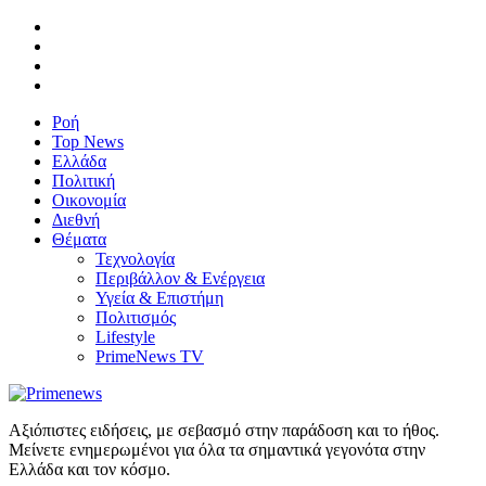
Ροή
Top News
Ελλάδα
Πολιτική
Οικονομία
Διεθνή
Θέματα
Τεχνολογία
Περιβάλλον & Ενέργεια
Υγεία & Επιστήμη
Πολιτισμός
Lifestyle
PrimeNews TV
Αξιόπιστες ειδήσεις, με σεβασμό στην παράδοση και το ήθος.
Μείνετε ενημερωμένοι για όλα τα σημαντικά γεγονότα στην
Ελλάδα και τον κόσμο.