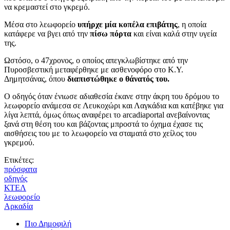
να κρεμαστεί στο γκρεμό.
Μέσα στο λεωφορείο
υπήρχε μία κοπέλα επιβάτης
, η οποία
κατάφερε να βγει από την
πίσω
πόρτα
και είναι καλά στην υγεία
της.
Ωστόσο, ο 47χρονος, ο οποίος απεγκλωβίστηκε από την
Πυροσβεστική μεταφέρθηκε με ασθενοφόρο στο Κ.Υ.
Δημητσάνας, όπου
διαπιστώθηκε ο θάνατός του.
Ο οδηγός όταν ένιωσε αδιαθεσία έκανε στην άκρη του δρόμου το
λεωφορείο ανάμεσα σε Λευκοχώρι και Λαγκάδια και κατέβηκε για
λίγα λεπτά, όμως όπως αναφέρει το arcadiaportal ανεβαίνοντας
ξανά στη θέση του και βάζοντας μπροστά το όχημα έχασε τις
αισθήσεις του με το λεωφορείο να σταματά στο χείλος του
γκρεμού.
Ετικέτες:
πρόσφατα
οδηγός
ΚΤΕΛ
λεωφορείο
Αρκαδία
Πιο Δημοφιλή