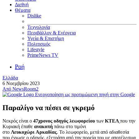
Διεθνή
Θέματα
Dislike
Τεχνολογία
Περιβάλλον & Ενέργεια
Υγεία & Επιστήμη
Πολιτισμός
Lifestyle
PrimeNews TV
Ροή
Ελλάδα
6 Νοεμβρίου 2023
Από
NewsRoom2
Ενεργοποίηση ως προτιμώμενη πηγή στην Google
Παραλίγο να πέσει σε γκρεμό
Νεκρός είναι ο
47χρονος οδηγός λεωφορείου
των
ΚΤΕΛ
που την
Κυριακή έπαθε
ανακοπή
πάνω στο τιμόνι
στο
Λευκοχώρι Αρκαδίας
. Το λεωφορείο, μετά από αδιαθεσία
που ένιωσε ο οδηγός, εξετράπη από την πορεία του με αποτέλεσμα