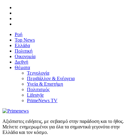
Ροή
Top News
Ελλάδα
Πολιτική
Οικονομία
Διεθνή
Θέματα
Τεχνολογία
Περιβάλλον & Ενέργεια
Υγεία & Επιστήμη
Πολιτισμός
Lifestyle
PrimeNews TV
Αξιόπιστες ειδήσεις, με σεβασμό στην παράδοση και το ήθος.
Μείνετε ενημερωμένοι για όλα τα σημαντικά γεγονότα στην
Ελλάδα και τον κόσμο.