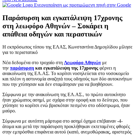
Ενεργοποίηση ως προτιμώμενη πηγή στην Google
Παράσυρση και εγκατάλειψη 17χρονης
στη λεωφόρο Αθηνών – Σοκάρει η
απάθεια οδηγών και περαστικών
Η εκπρόσωπος τύπου της ΕΛΑΣ, Κωνσταντίνα Δημογλίδου μίλησε
για το περιστατικό
Νέα δεδομένα στο τροχαίο στη
Λεωφόρο Αθηνών
με
την
παράσυρση
και εγκατάλειψη της 17χρονης
φέρνει η
ανακοίνωση της ΕΛ.ΑΣ. Το κορίτσι νοσηλεύεται στο νοσοκομείο
και πλέον η αστυνομία αναζητά τους οδηγούς των δύο αυτοκινήτων
που την χτύπησαν και δεν σταμάτησαν για να βοηθήσουν.
Σύμφωνα με την ανακοίνωση της ΕΛ.ΑΣ., το πρώτο αυτοκίνητο
ήταν χρώματος ασημί, με σχάρα στην οροφή και το δεύτερο, που
χτύπησε το κορίτσι ενώ βρισκόταν πεσμένο στο οδόστρωμα, ήταν
μαύρο.
Σύμφωνα με αυτόπτη μάρτυρα στο ασημί όχημα επέβαιναν -4-
άτομα και μετά την παράσυρση προκλήθηκαν εκτεταμένες φθορές
στην εμπρόσθια επιφάνεια αυτού (καπό, ανεμοθώρακας, αριστερός