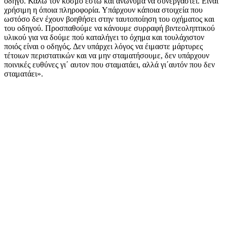
οδηγό. Καλώ τον κόσμο έστω και ανώνυμα να συνεργαστεί. Είναι
χρήσιμη η όποια πληροφορία. Υπάρχουν κάποια στοιχεία που
ωστόσο δεν έχουν βοηθήσει στην ταυτοποίηση του οχήματος και
του οδηγού. Προσπαθούμε να κάνουμε συρραφή βιντεοληπτικού
υλικού για να δούμε πού καταλήγει το όχημα και τουλάχιστον
ποιός είναι ο οδηγός. Δεν υπάρχει λόγος να έιμαστε μάρτυρες
τέτοιων περιστατικών και να μην σταματήσουμε, δεν υπάρχουν
ποινικές ευθύνες γι΄ αυτον που σταματάει, αλλά γι΄αυτόν που δεν
σταματάει».