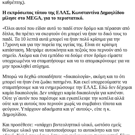
καθρέπτης).
Η εκπρόσωπος τύπου της ΕΛΑΣ, Κωνσταντίνα Δημογλίδου
μίλησε στο MEGA, για το περιστατικό.
«Όλοι αυτοί που είδαν αυτό το παιδί στον δρόμο και πέρασαν από
δίπλα, θα πρέπει να σκεφτούν ότι μπορεί να ήταν το δικό τους το
παιδί. Τα 10 λεπτά αυτά μπορεί να ήταν πολύ κρίσιμα για την
17χρονη και για την πορεία της υγείας της. Είναι σε κρίσιμη
κατάσταση. Μετράμε αυτοκίνητα και πεζούς που περνούν από το
σημείο. Ακόμα και ένα εμπόδιο να δούμε στον δρόμο είμαστε
υποχρεωμένοι να σταματήσουμε και να το απομακρύνουμε για να
μην προκληθεί ατύχημα.
Μπορώ να δεχθώ οποιαδήποτε «δικαιολογία», ακόμη και το ότι
μπορεί να ήταν ένα ζωάκι πατημένο. Και εκεί υποχρεούμαστε να
σταματήσουμε και να ενημερώσουμε την ΕΛΑΣ. Εδώ δεν δέχομαι
καμία δικαιολογία. Δεν υπάρχει καμία δικαιολογία για κανέναν.
Ούτε γι΄αυτόν που παρέσυρε και εγκατέλειψε την κοπέλα αλλά
ούτε και γι αυτούς που περνούν χωρίς να συμβαίνει τίποτα και
φεύγουν. Υπάρχουν αδικήματα και γι’ αυτούς», είπε η κ.
Δημογλίδου.
Και προσέθεσε: «υπάρχει βιντεοληπτικό υλικό, ωστόσο εμείς
θέλουμε υλικό για να ταυτοποιήσουμε το αυτοκίνητο και τον