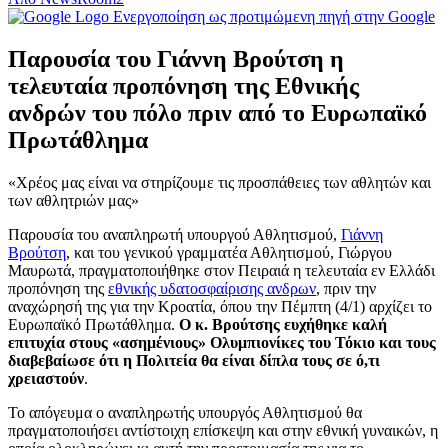
Ενεργοποίηση ως προτιμώμενη πηγή στην Google
Παρουσία του Γιάννη Βρούτση η
τελευταία προπόνηση της Εθνικής
ανδρών του πόλο πριν από το Ευρωπαϊκό
Πρωτάθλημα
«Χρέος μας είναι να στηρίζουμε τις προσπάθειες των αθλητών και
των αθλητριών μας»
Παρουσία του αναπληρωτή υπουργού Αθλητισμού,
Γιάννη
Βρούτση
, και του γενικού γραμματέα Αθλητισμού, Γιώργου
Μαυρωτά, πραγματοποιήθηκε στον Πειραιά η τελευταία εν Ελλάδι
προπόνηση της
εθνικής υδατοσφαίρισης ανδρων
, πριν την
αναχώρησή της για την Κροατία, όπου την Πέμπτη (4/1) αρχίζει το
Ευρωπαϊκό Πρωτάθλημα.
Ο κ. Βρούτσης ευχήθηκε καλή
επιτυχία στους «ασημένιους» Ολυμπιονίκες του Τόκιο και τους
διαβεβαίωσε ότι η Πολιτεία θα είναι δίπλα τους σε ό,τι
χρειαστούν
.
Το απόγευμα ο αναπληρωτής υπουργός Αθλητισμού θα
πραγματοποιήσει αντίστοιχη επίσκεψη και στην εθνική γυναικών, η