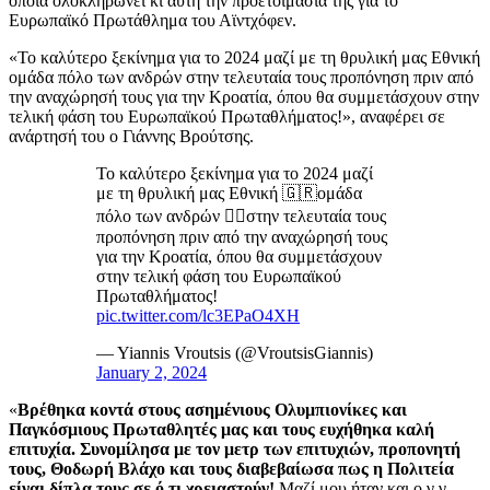
οποία ολοκληρώνει κι αυτή την προετοιμασία της για το
Ευρωπαϊκό Πρωτάθλημα του Αϊντχόφεν.
«Το καλύτερο ξεκίνημα για το 2024 μαζί με τη θρυλική μας Εθνική
ομάδα πόλο των ανδρών στην τελευταία τους προπόνηση πριν από
την αναχώρησή τους για την Κροατία, όπου θα συμμετάσχουν στην
τελική φάση του Ευρωπαϊκού Πρωταθλήματος!», αναφέρει σε
ανάρτησή του ο Γιάννης Βρούτσης.
Το καλύτερο ξεκίνημα για το 2024 μαζί
με τη θρυλική μας Εθνική 🇬🇷ομάδα
πόλο των ανδρών 🤽‍♂️στην τελευταία τους
προπόνηση πριν από την αναχώρησή τους
για την Κροατία, όπου θα συμμετάσχουν
στην τελική φάση του Ευρωπαϊκού
Πρωταθλήματος!
pic.twitter.com/lc3EPaO4XH
— Yiannis Vroutsis (@VroutsisGiannis)
January 2, 2024
«
Βρέθηκα κοντά στους ασημένιους Ολυμπιονίκες και
Παγκόσμιους Πρωταθλητές μας και τους ευχήθηκα καλή
επιτυχία. Συνομίλησα με τον μετρ των επιτυχιών, προπονητή
τους, Θοδωρή Βλάχο και τους διαβεβαίωσα πως η Πολιτεία
είναι δίπλα τους σε ό,τι χρειαστούν!
Μαζί μου ήταν και ο γ.γ.