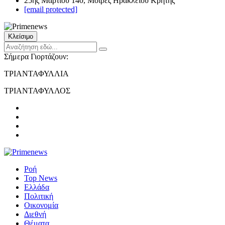
25ης Μαρτίου 140, Μοίρες Ηρακλείου Κρήτης
[email protected]
Κλείσιμο
Σήμερα Γιορτάζουν:
ΤΡΙΑΝΤΑΦΥΛΛΙΑ
ΤΡΙΑΝΤΑΦΥΛΛΟΣ
Ροή
Top News
Ελλάδα
Πολιτική
Οικονομία
Διεθνή
Θέματα