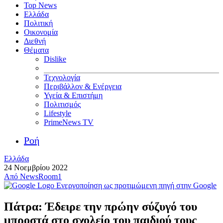
Top News
Ελλάδα
Πολιτική
Οικονομία
Διεθνή
Θέματα
Dislike
Τεχνολογία
Περιβάλλον & Ενέργεια
Υγεία & Επιστήμη
Πολιτισμός
Lifestyle
PrimeNews TV
Ροή
Ελλάδα
24 Νοεμβρίου 2022
Από
NewsRoom1
Ενεργοποίηση ως προτιμώμενη πηγή στην Google
Πάτρα: Έδειρε την πρώην σύζυγό του
μπροστά στο σχολείο του παιδιού τους