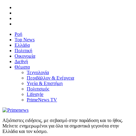
Ροή
Top News
Ελλάδα
Πολιτική
Οικονομία
Διεθνή
Θέματα
Τεχνολογία
Περιβάλλον & Ενέργεια
Υγεία & Επιστήμη
Πολιτισμός
Lifestyle
PrimeNews TV
Αξιόπιστες ειδήσεις, με σεβασμό στην παράδοση και το ήθος.
Μείνετε ενημερωμένοι για όλα τα σημαντικά γεγονότα στην
Ελλάδα και τον κόσμο.