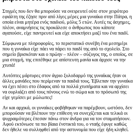
Στιγμές που δεν θα μπορούσε να ονειρευτεί ούτε στον χειρότερο
εφιάλτη της έζησε πριν από λίγες μέρες μια γυναίκα στην Πάτρα, η
οποία είναι μητέρα ενός παιδιού, μόλις 5 ετών. Αυτές τις άσχημες,
πλέον, αναμνήσεις τις προκάλεσε ο άνθρωπος που κάποτε
αγαπούσε, είχε παντρευτεί και είχε αποκτήσει μαζί του ένα παιδί.
Σύμφωνα με πληροφορίες, το περιστατικό συνέβη ένα μεσημέρι
που η γυναίκα είχε πάει να πάρει το παιδί της από το σχολείο. Στο
σημείο βρισκόταν και ο πρώην – πλέον – σύζυγος της, ο οποίος, σε
μια στιγμή, της επιτέθηκε με απίστευτη μανία και άρχισε να την
χτυπά!
Αυτόπτες μάρτυρες στον άγριο ξυλοδαρμό της γυναίκας ήταν οι
άλλες μανάδες που περίμεναν τα παιδιά τους. Έβλεπαν την γυναίκα
να έχει πέσει στο έδαφος από τα πολλά χτυπήματα και να αρχίσει
να ουρλιάζει από τους πόνους ενώ το σώμα και το πρόσωπό της
είχε γεμίσει με μώλωπες!
Αν και αρχικά, οι γυναίκες φοβήθηκαν να παρέμβουν, ωστόσο, δεν
μπορούσαν να βλέπουν την επίθεση να συνεχίζεται και τελικά οι
ψυχραιμότερες έπεσαν πάνω στον άνδρα για να τον σταματήσουν.
Αφού εκτόνωσε τα πιο βίαια ένστικτά του, ο νταής έφυγε καθώς
δεν ήθελε να συλληφθεί από την αστυνομία που είχε ήδη κληθεί.