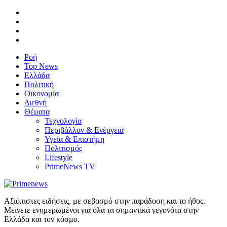
Ροή
Top News
Ελλάδα
Πολιτική
Οικονομία
Διεθνή
Θέματα
Τεχνολογία
Περιβάλλον & Ενέργεια
Υγεία & Επιστήμη
Πολιτισμός
Lifestyle
PrimeNews TV
Αξιόπιστες ειδήσεις, με σεβασμό στην παράδοση και το ήθος.
Μείνετε ενημερωμένοι για όλα τα σημαντικά γεγονότα στην
Ελλάδα και τον κόσμο.