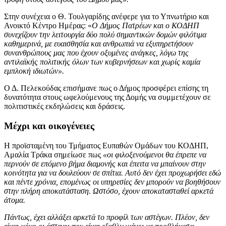
Στην συνέχεια ο Θ. Τουλγαρίδης ανέφερε για το Υπνωτήριο και
Ανοικτό Κέντρο Ημέρας: «
Ο Δήμος Πατρέων και ο ΚΟΔΗΠ
συνεχίζουν την λειτουργία δύο πολύ σημαντικών δομών φιλότιμα
καθημερινά, με ευαισθησία και ανθρωπιά να εξυπηρετήσουν
συνανθρώπους μας που έχουν οξυμένες ανάγκες, λόγω της
αντιλαϊκής πολιτικής όλων των κυβερνήσεων και χωρίς καμία
εμπλοκή ιδιωτών».
Ο Δ. Πελεκούδας επισήμανε πως ο Δήμος προσφέρει επίσης τη
δυνατότητα στους ωφελούμενους της Δομής να συμμετέχουν σε
πολιτιστικές εκδηλώσεις και δράσεις.
Μέχρι και οικογένειες
Η προϊσταμένη του Τμήματος Ευπαθών Ομάδων του ΚΟΔΗΠ,
Αμαλία Τράκα σημείωσε πως
«οι φιλοξενούμενοι θα έπρεπε να
περνούν σε επόμενο βήμα διαμονής και έπειτα να μπαίνουν στην
κοινότητα για να δουλεύουν σε σπίτια. Αυτό δεν έχει προχωρήσει εδώ
και πέντε χρόνια, επομένως οι υπηρεσίες δεν μπορούν να βοηθήσουν
στην πλήρη αποκατάσταση. Ωστόσο, έχουν αποκατασταθεί αρκετά
άτομα.
Πάντως, έχει αλλάξει αρκετά το προφίλ των αστέγων. Πλέον, δεν