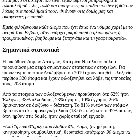
είναι μόνο οι άστεγοι που είναι εξαθλιωμένοι με προβλήματα
αλκοολισμού κ.λπ., αλλά και οικογένειες με παιδιά που δεν βρίσκουν
λύσεις στα προβλήματά τους. Φτάνουν στις δομές μας και
οικογένειες με παιδιά.
Εμείς φιλοξενούμε κάθε άτομο που έχει έστω ένα νόμιμο χαρτί με το
όνομά του. Βέβαια, όταν υπάρχει μικρό παιδί ή ηλικιωμένος ή
τραυματισμένος, βοηθούμε και ξεπερνάμε και τη γραφειοκρατία».
Σημαντικά στατιστικά
Η υπεύθυνη Δομών Αστέγων, Κατερίνα Νικολακοπούλου
παρουσίασε μια σειρά σημαντικών στατιστικών στοιχείων. Για
παράδειγμα, από τον Δεκέμβριο του 2019 έχουν αιτηθεί φιλοξενία
περίπου 320 άτομα και έχουν φιλοξενηθεί και λάβει τις υπηρεσίες
τους, 208 άτομα.
Από τα στοιχεία των φιλοξενούμενων προκύπτουν ότι: 62% ήταν
Έλληνες, 38% αλλοδαποί, 53% άγαμοι, 10% έγγαμοι, 26%
βρίσκονταν σε διαζύγιο – διάσταση. Το 81% αυτών των ατόμων
βρίσκονται σε παραγωγική ηλικία (18-65 ετών) και το 95% αυτών,
όταν ήρθαν στις δομές, ήταν χωρίς σταθερή εργασία.
«Από την υποστήριξη που έλαβαν στις Δομές
(ενημέρωση,
κινητοποίηση, συμβουλευτική, θεραπεία)
κατάφεραν 90 άτομα να