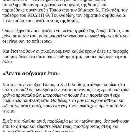
συμπληρώθηκαν τρία χρόνια λειτουργίας της δομής και
παρατέθηκε συνέντευξη Τύπου από τον δήμαρχο Κ. Πελετίδη, τον
πρόεδρο του ΚΟΔΗΠ Θ. Τουλγαρίδη, τον δημοτικό σύμβουλο Δ.
Πελεκούδα και εργαζόμενους της δομής.
Όπως εξήγησαν οι εργαζόμενοι
«είναι η φύση της δομής τέτοια, που
μόνο με αυτόν τον τρόπο μπορεί να νιώσουν οι ωφελούμενοι άστεγοι
ότι είναι σαν το σπίτι τους».
Και έτσι νιώθουν οι φιλοξενούμενοι καθώς έχουν όλες τις παροχές
που μας δίνει ένα σπίτι όπως καθαριότητα, προσωπική υγιεινή και
άλλα.
«Δεν το αφήνουμε έτσι»
Στα της συνέντευξης Τύπου, ο Κ. Πελετίδης στάθηκε κυρίως στο
πολιτικό σκέλος των δράσεων, επισημαίνοντας πως
«μετά από τρία
χρόνια προσπαθειών, μπορούμε να πούμε ότι η πορεία αυτή είχε
πολύ καλά αποτελέσματα. Θα θέλαμε να μην υπάρχουν άστεγοι και
ειδικά τις μέρες αυτές που είναι γιορτινές, δυστυχώς όμως αυτό δεν
γίνεται.
Εμείς στο πλαίσιο αυτό, παράλληλα με τον αγώνα μας, δεν αφήνουμε
έτσι το ζήτημα και είμαστε δίπλα τους, προσφέροντας στέγη και
τροφή στους άστεγους του Δήμου μας».