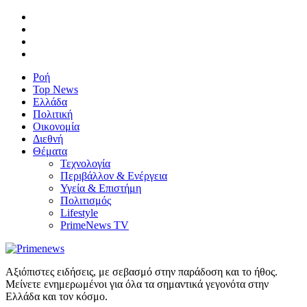
Ροή
Top News
Ελλάδα
Πολιτική
Οικονομία
Διεθνή
Θέματα
Τεχνολογία
Περιβάλλον & Ενέργεια
Υγεία & Επιστήμη
Πολιτισμός
Lifestyle
PrimeNews TV
Αξιόπιστες ειδήσεις, με σεβασμό στην παράδοση και το ήθος.
Μείνετε ενημερωμένοι για όλα τα σημαντικά γεγονότα στην
Ελλάδα και τον κόσμο.