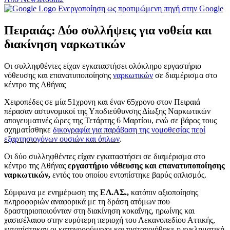
Ενεργοποίηση ως προτιμώμενη πηγή στην Google
Πειραιάς: Δύο συλλήψεις για νοθεία και
διακίνηση ναρκωτικών
Οι συλληφθέντες είχαν εγκαταστήσει ολόκληρο εργαστήριο
νόθευσης και επανατυποποίησης
ναρκωτικών
σε διαμέρισμα στο
κέντρο της Αθήνας
Χειροπέδες σε μία 51χρονη και έναν 65χρονο στον Πειραιά
πέρασαν αστυνομικοί της Υποδιεύθυνσης Δίωξης Ναρκωτικών
απογευματινές ώρες της Τετάρτης 6 Μαρτίου, ενώ σε βάρος τους
σχηματίσθηκε
δικογραφία για παράβαση της νομοθεσίας περί
εξαρτησιογόνων ουσιών και όπλων
.
Οι δύο συλληφθέντες είχαν εγκαταστήσει σε διαμέρισμα στο
κέντρο της Αθήνας
εργαστήριο νόθευσης και επανατυποποίησης
ναρκωτικών,
εντός του οποίου εντοπίστηκε βαρύς οπλισμός.
Σύμφωνα με ενημέρωση της
ΕΛ.ΑΣ.,
κατόπιν αξιοποίησης
πληροφοριών αναφορικά με τη δράση ατόμων που
δραστηριοποιούνταν στη διακίνηση κοκαΐνης, ηρωίνης και
χασισέλαιου στην ευρύτερη περιοχή του Λεκανοπεδίου Αττικής,
εντοπίστηκαν οι κατηγορούμενοι και πιστοποιήθηκε η εγκληματική