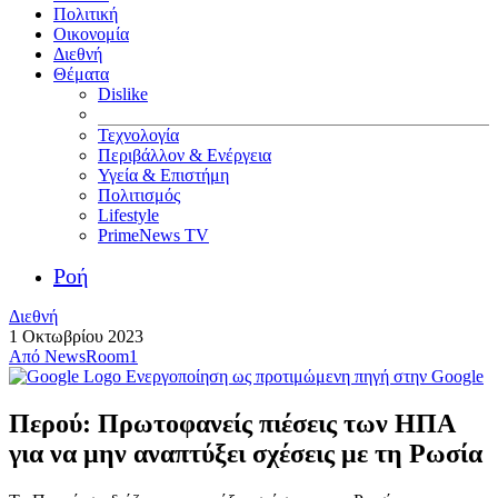
Πολιτική
Οικονομία
Διεθνή
Θέματα
Dislike
Τεχνολογία
Περιβάλλον & Ενέργεια
Υγεία & Επιστήμη
Πολιτισμός
Lifestyle
PrimeNews TV
Ροή
Διεθνή
1 Οκτωβρίου 2023
Από
NewsRoom1
Ενεργοποίηση ως προτιμώμενη πηγή στην Google
Περού: Πρωτοφανείς πιέσεις των ΗΠΑ
για να μην αναπτύξει σχέσεις με τη Ρωσία