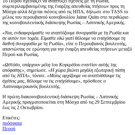
Το Περού σχεδιάζει να αναπτύξει σχέσεις με τη Ρωσία,
συμπεριλαμβανομένης της έναρξης απευθείας πτήσεων προς τη
Μόσχα αλλά δέχεται πιέσεις από τις ΗΠΑ, δήλωσε στο TASS το
μέλος του περουβιανού κοινοβουλίου Jaime Quito στο περιθώριο
της κοινοβουλευτικής διάσκεψης Ρωσίας – Λατινικής Αμερικής.
«Ναι, ενδιαφερόμαστε να αναπτύξουμε συνεργασία με τη Ρωσία και
σε αυτόν τον τομέα. Είμαστε εδώ γιατί θέλουμε να ενισχύσουμε τη
διεθνή συνεργασία με τη Ρωσία»,
είπε ο Περουβιανός βουλευτής,
απαντώντας σε ερώτηση για την έναρξη απευθείας πτήσεων μεταξύ
Περού και Ρωσίας.
«Ωστόσο, υπάρχουν μέλη του Κογκρέσου εναντίον αυτής της
απόφασης»,
σημείωσε.
«Η χώρα βιώνει μεγάλη εξωτερική πίεση
από τις ΗΠΑ»,
τόνισε.
«Μόλις αρχίζουμε να αναπτύσσουμε τις
σχέσεις μας, θέλουμε να τις ενισχύσουμε»,
πρόσθεσε ο
Λατινοαμερικανός βουλευτής.
Η πρώτη διακοινοβουλευτική διάσκεψη Ρωσίας – Λατινικής
Αμερικής πραγματοποιείται στη Μόσχα από τις 29 Σεπτεμβρίου
έως τις 2 Οκτωβρίου.
Ετικέτες:
πρόσφατα
Περού