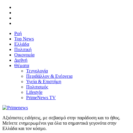
Ροή
Top News
Ελλάδα
Πολιτική
Οικονομία
Διεθνή
Θέματα
Τεχνολογία
Περιβάλλον & Ενέργεια
Υγεία & Επιστήμη
Πολιτισμός
Lifestyle
PrimeNews TV
Αξιόπιστες ειδήσεις, με σεβασμό στην παράδοση και το ήθος.
Μείνετε ενημερωμένοι για όλα τα σημαντικά γεγονότα στην
Ελλάδα και τον κόσμο.