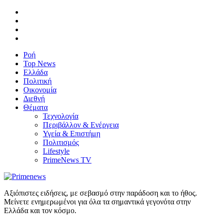
Ροή
Top News
Ελλάδα
Πολιτική
Οικονομία
Διεθνή
Θέματα
Τεχνολογία
Περιβάλλον & Ενέργεια
Υγεία & Επιστήμη
Πολιτισμός
Lifestyle
PrimeNews TV
Αξιόπιστες ειδήσεις, με σεβασμό στην παράδοση και το ήθος.
Μείνετε ενημερωμένοι για όλα τα σημαντικά γεγονότα στην
Ελλάδα και τον κόσμο.