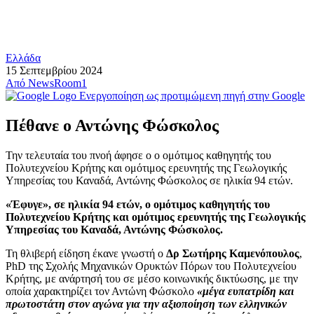
Ελλάδα
15 Σεπτεμβρίου 2024
Από
NewsRoom1
Ενεργοποίηση ως προτιμώμενη πηγή στην Google
Πέθανε ο Αντώνης Φώσκολος
Την τελευταία του πνοή άφησε ο ο ομότιμος καθηγητής του
Πολυτεχνείου Κρήτης και ομότιμος ερευνητής της Γεωλογικής
Υπηρεσίας του Καναδά, Αντώνης Φώσκολος σε ηλικία 94 ετών.
«Έφυγε», σε ηλικία 94 ετών, ο ομότιμος καθηγητής του
Πολυτεχνείου Κρήτης και ομότιμος ερευνητής της Γεωλογικής
Υπηρεσίας του Καναδά, Αντώνης Φώσκολος.
Τη θλιβερή είδηση έκανε γνωστή ο
Δρ Σωτήρης Καμενόπουλος
,
PhD της Σχολής Μηχανικών Ορυκτών Πόρων του Πολυτεχνείου
Κρήτης, με ανάρτησή του σε μέσο κοινωνικής δικτύωσης, με την
οποία χαρακτηρίζει τον Αντώνη Φώσκολο
«μέγα ευπατρίδη και
πρωτοστάτη στον αγώνα για την αξιοποίηση των ελληνικών