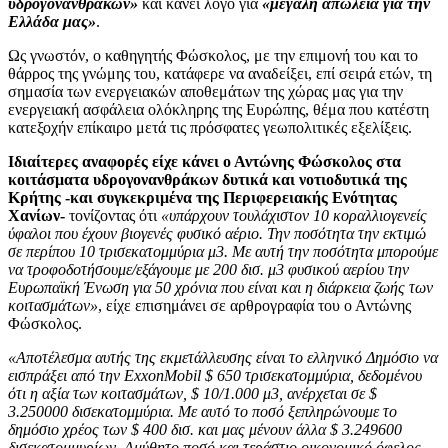
υδρογονανθράκων»
και κάνει λόγο για
«μεγάλη απώλεια για την
Ελλάδα μας»
.
Ως γνωστόν, ο καθηγητής Φώσκολος, με την επιμονή του και το
θάρρος της γνώμης του, κατάφερε να αναδείξει, επί σειρά ετών, τη
σημασία των ενεργειακών αποθεμάτων της χώρας μας για την
ενεργειακή ασφάλεια ολόκληρης της Ευρώπης, θέμα που κατέστη
κατεξοχήν επίκαιρο μετά τις πρόσφατες γεωπολιτικές εξελίξεις.
Ιδιαίτερες αναφορές είχε κάνει ο Αντώνης Φώσκολος στα
κοιτάσματα υδρογονανθράκων δυτικά και νοτιοδυτικά της
Κρήτης -και συγκεκριμένα της Περιφερειακής Ενότητας
Χανίων-
τονίζοντας ότι
«υπάρχουν τουλάχιστον 10 κοραλλιογενείς
ύφαλοι που έχουν βιογενές φυσικό αέριο. Την ποσότητα την εκτιμώ
σε περίπου 10 τρισεκατομμύρια μ3. Με αυτή την ποσότητα μπορούμε
να τροφοδοτήσουμε/εξάγουμε με 200 δισ. μ3 φυσικού αερίου την
Ευρωπαϊκή Ένωση για 50 χρόνια που είναι και η διάρκεια ζωής των
κοιτασμάτων»
, είχε επισημάνει σε αρθρογραφία του ο Αντώνης
Φώσκολος.
«Αποτέλεσμα αυτής της εκμετάλλευσης είναι το ελληνικό Δημόσιο να
εισπράξει από την ExxonMobil $ 650 τρισεκατομμύρια, δεδομένου
ότι η αξία των κοιτασμάτων, $ 10/1.000 μ3, ανέρχεται σε $
3.250000 δισεκατομμύρια. Με αυτό το ποσό ξεπληρώνουμε το
δημόσιο χρέος των $ 400 δισ. και μας μένουν άλλα $ 3.249600
δισεκατομμυρίων. Αμύθητο ποσό και τεράστιο οικονομικό όφελος