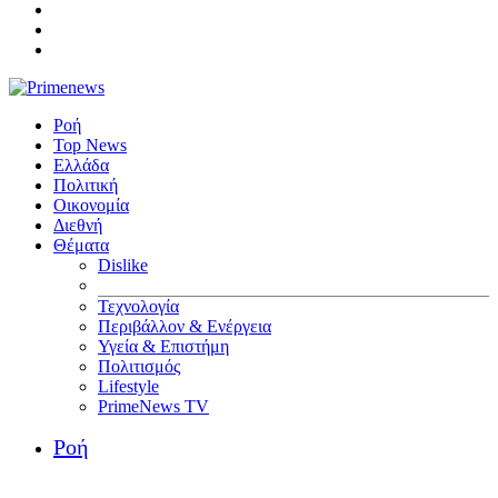
Ροή
Top News
Ελλάδα
Πολιτική
Οικονομία
Διεθνή
Θέματα
Dislike
Τεχνολογία
Περιβάλλον & Ενέργεια
Υγεία & Επιστήμη
Πολιτισμός
Lifestyle
PrimeNews TV
Ροή