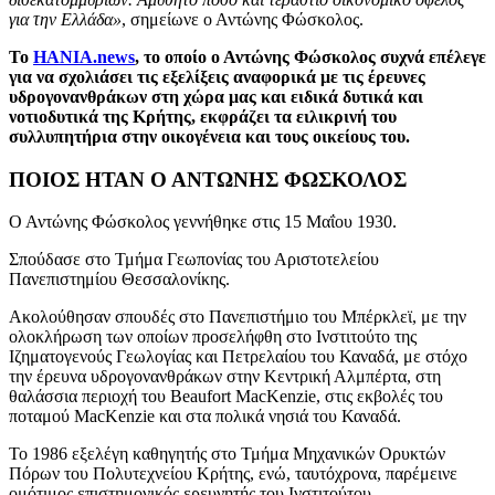
για την Ελλάδα»
, σημείωνε ο Αντώνης Φώσκολος.
Το
HANIA.news
, το οποίο ο Αντώνης Φώσκολος συχνά επέλεγε
για να σχολιάσει τις εξελίξεις αναφορικά με τις έρευνες
υδρογονανθράκων στη χώρα μας και ειδικά δυτικά και
νοτιοδυτικά της Κρήτης, εκφράζει τα ειλικρινή του
συλλυπητήρια στην οικογένεια και τους οικείους του.
ΠΟΙΟΣ ΗΤΑΝ Ο ΑΝΤΩΝΗΣ ΦΩΣΚΟΛΟΣ
Ο Αντώνης Φώσκολος γεννήθηκε στις 15 Μαΐου 1930.
Σπούδασε στο Τμήμα Γεωπονίας του Αριστοτελείου
Πανεπιστημίου Θεσσαλονίκης.
Ακολούθησαν σπουδές στο Πανεπιστήμιο του Μπέρκλεϊ, με την
ολοκλήρωση των οποίων προσελήφθη στο Ινστιτούτο της
Ιζηματογενούς Γεωλογίας και Πετρελαίου του Καναδά, με στόχο
την έρευνα υδρογονανθράκων στην Κεντρική Αλμπέρτα, στη
θαλάσσια περιοχή του Beaufort MacΚenzie, στις εκβολές του
ποταμού MacKenzie και στα πολικά νησιά του Καναδά.
Το 1986 εξελέγη καθηγητής στο Τμήμα Μηχανικών Ορυκτών
Πόρων του Πολυτεχνείου Κρήτης, ενώ, ταυτόχρονα, παρέμεινε
ομότιμος επιστημονικός ερευνητής του Ινστιτούτου.