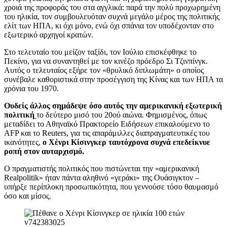
χροιά της προφοράς του στα αγγλικά: παρά την πολύ προχωρημένη
του ηλικία, τον συμβουλευόταν συχνά μεγάλο μέρος της πολιτικής
ελίτ των ΗΠΑ, κι όχι μόνο, ενώ όχι σπάνια τον υποδέχονταν στο
εξωτερικό αρχηγοί κρατών.
Στο τελευταίο του μείζον ταξίδι, τον Ιούλιο επισκέφθηκε το
Πεκίνο, για να συναντηθεί με τον κινέζο πρόεδρο Σι Τζινπίνγκ.
Αυτός ο τελευταίος εξήρε τον «θρυλικό διπλωμάτη» ο οποίος
συνέβαλε καθοριστικά στην προσέγγιση της Κίνας και των ΗΠΑ τα
χρόνια του 1970.
Ουδείς άλλος σημάδεψε όσο αυτός την αμερικανική εξωτερική
πολιτική
το δεύτερο μισό του 20ού αιώνα. Φημισμένος, όπως
μεταδίδει το Αθηναϊκό Πρακτορείο Ειδήσεων επικαλούμενο το
AFP και το Reuters, για τις απαράμιλλες διαπραγματευτικές του
ικανότητες,
ο Χένρι Κίσινγκερ ταυτόχρονα συχνά επεδείκνυε
ροπή στον αυταρχισμό.
Ο πραγματιστής πολιτικός που πιστώνεται την «αμερικανική
Realpolitik» ήταν πάντα αληθινό «γεράκι» της Ουάσιγκτον –
υπήρξε περίπλοκη προσωπικότητα, που γεννούσε τόσο θαυμασμό
όσο και μίσος.