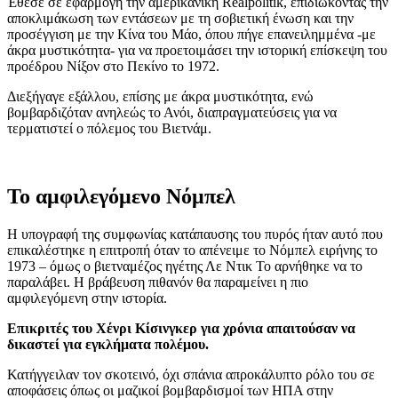
Έθεσε σε εφαρμογή την αμερικανική Realpolitik, επιδιώκοντας την
αποκλιμάκωση των εντάσεων με τη σοβιετική ένωση και την
προσέγγιση με την Κίνα του Μάο, όπου πήγε επανειλημμένα -με
άκρα μυστικότητα- για να προετοιμάσει την ιστορική επίσκεψη του
προέδρου Νίξον στο Πεκίνο το 1972.
Διεξήγαγε εξάλλου, επίσης με άκρα μυστικότητα, ενώ
βομβαρδιζόταν ανηλεώς το Ανόι, διαπραγματεύσεις για να
τερματιστεί ο πόλεμος του Βιετνάμ.
Το αμφιλεγόμενο Νόμπελ
Η υπογραφή της συμφωνίας κατάπαυσης του πυρός ήταν αυτό που
επικαλέστηκε η επιτροπή όταν το απένειμε το Νόμπελ ειρήνης το
1973 – όμως ο βιετναμέζος ηγέτης Λε Ντικ Το αρνήθηκε να το
παραλάβει. Η βράβευση πιθανόν θα παραμείνει η πιο
αμφιλεγόμενη στην ιστορία.
Επικριτές του Χένρι Κίσινγκερ για χρόνια απαιτούσαν να
δικαστεί για εγκλήματα πολέμου.
Κατήγγειλαν τον σκοτεινό, όχι σπάνια απροκάλυπτο ρόλο του σε
αποφάσεις όπως οι μαζικοί βομβαρδισμοί των ΗΠΑ στην