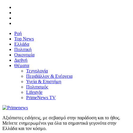
Ροή
Top News
Ελλάδα
Πολιτική
Οικονομία
Διεθνή
Θέματα
Τεχνολογία
Περιβάλλον & Ενέργεια
Υγεία & Επιστήμη
Πολιτισμός
Lifestyle
PrimeNews TV
Αξιόπιστες ειδήσεις, με σεβασμό στην παράδοση και το ήθος.
Μείνετε ενημερωμένοι για όλα τα σημαντικά γεγονότα στην
Ελλάδα και τον κόσμο.