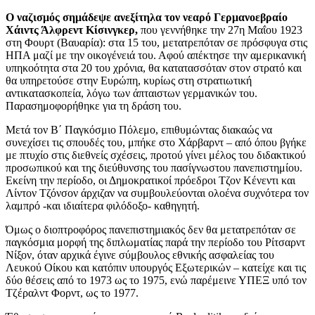
Ο ναζισμός σημάδεψε ανεξίτηλα τον νεαρό Γερμανοεβραίο
Χάιντς Άλφρεντ Κίσινγκερ,
που γεννήθηκε την 27η Μαΐου 1923
στη Φουρτ (Βαυαρία): στα 15 του, μετατρεπόταν σε πρόσφυγα στις
ΗΠΑ μαζί με την οικογένειά του. Αφού απέκτησε την αμερικανική
υπηκοότητα στα 20 του χρόνια, θα κατατασσόταν στον στρατό και
θα υπηρετούσε στην Ευρώπη, κυρίως στη στρατιωτική
αντικατασκοπεία, λόγω των άπταιστων γερμανικών του.
Παρασημοφορήθηκε για τη δράση του.
Μετά τον Β΄ Παγκόσμιο Πόλεμο, επιθυμώντας διακαώς να
συνεχίσει τις σπουδές του, μπήκε στο Χάρβαρντ – από όπου βγήκε
με πτυχίο στις διεθνείς σχέσεις, προτού γίνει μέλος του διδακτικού
προσωπικού και της διεύθυνσης του πασίγνωστου πανεπιστημίου.
Εκείνη την περίοδο, οι Δημοκρατικοί πρόεδροι Τζον Κένεντι και
Λίντον Τζόνσον άρχιζαν να συμβουλεύονται ολοένα συχνότερα τον
λαμπρό -και ιδιαίτερα φιλόδοξο- καθηγητή.
Όμως ο διοπτροφόρος πανεπιστημιακός δεν θα μετατρεπόταν σε
παγκόσμια μορφή της διπλωματίας παρά την περίοδο του Ρίτσαρντ
Νίξον, όταν αρχικά έγινε σύμβουλος εθνικής ασφαλείας του
Λευκού Οίκου και κατόπιν υπουργός Εξωτερικών – κατείχε και τις
δύο θέσεις από το 1973 ως το 1975, ενώ παρέμεινε ΥΠΕΞ υπό τον
Τζέραλντ Φορντ, ως το 1977.