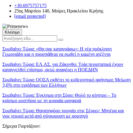
+30.6975757175
25ης Μαρτίου 140, Μοίρες Ηρακλείου Κρήτης
[email protected]
Κλείσιμο
Συμβαίνει Τώρα:
«Θα σας καταγράφω»: Η νέα πρόκληση
Γεωργιάδη και η προσπάθεια να σωθεί η καμένη ατζέντα
Συμβαίνει Τώρα:
ΕΛ.ΑΣ. για Ζάκυνθο: Τρία περιστατικά έχουν
καταγγελθεί επίσημα, οκτώ αναφέρει η ΠΟΕΔΗΝ
Συμβαίνει Τώρα:
ΟΟΣΑ εκθέτει το κυβερνητικό αφήγημα: Μείωση
3,6% στο εισόδημα των Ελλήνων
Συμβαίνει Τώρα:
Έγκλημα στη Σύρο: Θολό το κίνητρο – Το
κρίσιμο μυστήριο με τη μοιραία μαχαιριά
Συμβαίνει Τώρα:
Θανατηφόρο τροχαίο στις Σέρρες: Μητέρα και
γιος νεκροί μετά από σύγκρουση με φορτηγό
Σήμερα Γιορτάζουν: