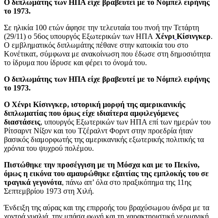
Ο διπλωμάτης των ΗΠΑ είχε βραβευτεί με το Νόμπελ ειρήνης
το 1973.
Σε ηλικία 100 ετών άφησε την τελευταία του πνοή την Τετάρτη
(29/11) ο 56ος υπουργός Εξωτερικών των ΗΠΑ
Χένρι
Κίσινγκερ
.
Ο εμβληματικός διπλωμάτης πέθανε στην κατοικία του στο
Κονέτικατ, σύμφωνα με ανακοίνωση που έδωσε στη δημοσιότητα
το ίδρυμα που ίδρυσε και φέρει το όνομά του.
Ο διπλωμάτης των ΗΠΑ είχε βραβευτεί με το Νόμπελ ειρήνης
το 1973.
Ο Χένρι Κίσινγκερ, ιστορική μορφή της αμερικανικής
διπλωματίας που όμως είχε ιδιαίτερα αμφιλεγόμενες
διαστάσεις
, υπουργός Εξωτερικών των ΗΠΑ επί των ημερών του
Ρίτσαρντ Νίξον και του Τζέραλντ Φορντ στην προεδρία ήταν
βασικός διαμορφωτής της αμερικανικής εξωτερικής πολιτικής τα
χρόνια του ψυχρού πολέμου.
Πιστώθηκε την προσέγγιση με τη Μόσχα και με το Πεκίνο,
όμως η εικόνα του αμαυρώθηκε εξαιτίας της εμπλοκής του σε
τραγικά γεγονότα
, πάνω απ’ όλα στο πραξικόπημα της 11ης
Σεπτεμβρίου 1973 στη Χιλή.
Ένδειξη της αύρας και της επιρροής του βραχύσωμου άνδρα με τα
χοντρά γυαλιά, την μπάσα φωνή και τη χαρακτηριστική γερμανική