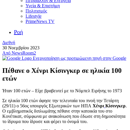
Περιβάλλον & Ενέργεια
Υγεία & Επιστήμη
Πολιτισμός
Lifestyle
PrimeNews TV
Ροή
Διεθνή
30 Νοεμβρίου 2023
Από
NewsRoom2
Ενεργοποίηση ως προτιμώμενη πηγή στην Google
Πέθανε ο Χένρι Κίσινγκερ σε ηλικία 100
ετών
Ήταν 100 ετών – Είχε βραβευτεί με το Νόμπελ Eιρήνης το 1973
Σε ηλικία 100 ετών άφησε την τελευταία του πνοή την Τετάρτη
(29/11) ο 56ος υπουργός Εξωτερικών των ΗΠΑ
Χένρι
Κίσινγκερ
.
Ο εμβληματικός διπλωμάτης πέθανε στην κατοικία του στο
Κονέτικατ, σύμφωνα με ανακοίνωση που έδωσε στη δημοσιότητα
το ίδρυμα που ίδρυσε και φέρει το όνομά του.