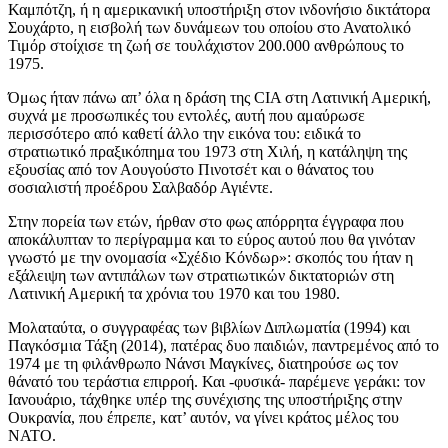
Καμπότζη, ή η αμερικανική υποστήριξη στον ινδονήσιο δικτάτορα
Σουχάρτο, η εισβολή των δυνάμεων του οποίου στο Ανατολικό
Τιμόρ στοίχισε τη ζωή σε τουλάχιστον 200.000 ανθρώπους το
1975.
Όμως ήταν πάνω απ’ όλα η δράση της CIA στη Λατινική Αμερική,
συχνά με προσωπικές του εντολές, αυτή που αμαύρωσε
περισσότερο από καθετί άλλο την εικόνα του: ειδικά το
στρατιωτικό πραξικόπημα του 1973 στη Χιλή, η κατάληψη της
εξουσίας από τον Αουγούστο Πινοτσέτ και ο θάνατος του
σοσιαλιστή προέδρου Σαλβαδόρ Αγιέντε.
Στην πορεία των ετών, ήρθαν στο φως απόρρητα έγγραφα που
αποκάλυπταν το περίγραμμα και το εύρος αυτού που θα γινόταν
γνωστό με την ονομασία «Σχέδιο Κόνδωρ»: σκοπός του ήταν η
εξάλειψη των αντιπάλων των στρατιωτικών δικτατοριών στη
Λατινική Αμερική τα χρόνια του 1970 και του 1980.
Μολαταύτα, ο συγγραφέας των βιβλίων Διπλωματία (1994) και
Παγκόσμια Τάξη (2014), πατέρας δυο παιδιών, παντρεμένος από το
1974 με τη φιλάνθρωπο Νάνσι Μαγκίνες, διατηρούσε ως τον
θάνατό του τεράστια επιρροή. Και -φυσικά- παρέμενε γεράκι: τον
Ιανουάριο, τάχθηκε υπέρ της συνέχισης της υποστήριξης στην
Ουκρανία, που έπρεπε, κατ’ αυτόν, να γίνει κράτος μέλος του
NATO.