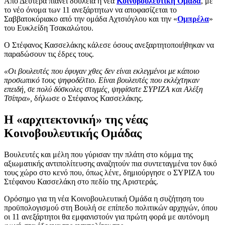
Από Δευτέρα πιάνει δουλειά η νέα
Κοινοβουλευτική Ομάδα
, με
το νέο όνομα των 11 ανεξάρτητων να αποφασίζεται το
Σαββατοκύριακο από την ομάδα Αχτσιόγλου και την «
Ομπρέλα
»
του Ευκλείδη Τσακαλώτου.
Ο Στέφανος Κασσελάκης κάλεσε όσους ανεξαρτητοποιήθηκαν να
παραδώσουν τις έδρες τους.
«Οι βουλευτές που έφυγαν χθες δεν είναι εκλεγμένοι με κάποιο
προσωπικό τους ψηφοδέλτιο. Είναι βουλευτές που εκλέχτηκαν
επειδή, σε πολύ δύσκολες στιγμές, ψηφίσατε ΣΥΡΙΖΑ και Αλέξη
Τσίπρα»,
δήλωσε ο Στέφανος Κασσελάκης.
Η «αρχιτεκτονική» της νέας
Κοινοβουλευτικής Ομάδας
Βουλευτές και μέλη που γύρισαν την πλάτη στο κόμμα της
αξιωματικής αντιπολίτευσης αναζητούν πια συντεταγμένα τον δικό
τους χώρο στο κενό που, όπως λένε, δημιούργησε ο ΣΥΡΙΖΑ του
Στέφανου Κασσελάκη στο πεδίο της Αριστεράς.
Ορόσημο για τη νέα Κοινοβουλευτική Ομάδα η συζήτηση του
προϋπολογισμού στη Βουλή σε επίπεδο πολιτικών αρχηγών, όπου
οι 11 ανεξάρτητοι θα εμφανιστούν για πρώτη φορά με αυτόνομη