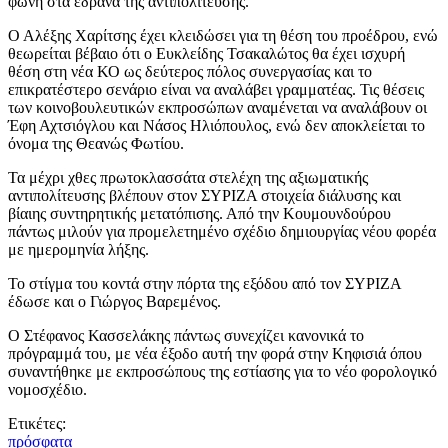
φωνή στα έδρανα της αντιπολίτευσης.
Ο Αλέξης Χαρίτσης έχει κλειδώσει για τη θέση του προέδρου, ενώ
θεωρείται βέβαιο ότι ο Ευκλείδης Τσακαλώτος θα έχει ισχυρή
θέση στη νέα ΚΟ ως δεύτερος πόλος συνεργασίας και το
επικρατέστερο σενάριο είναι να αναλάβει γραμματέας. Τις θέσεις
των κοινοβουλευτικών εκπροσώπων αναμένεται να αναλάβουν οι
Έφη Αχτσιόγλου και Νάσος Ηλιόπουλος, ενώ δεν αποκλείεται το
όνομα της Θεανώς Φωτίου.
Τα μέχρι χθες πρωτοκλασσάτα στελέχη της αξιωματικής
αντιπολίτευσης βλέπουν στον ΣΥΡΙΖΑ στοιχεία διάλυσης και
βίαιης συντηρητικής μετατόπισης. Από την Κουμουνδούρου
πάντως μιλούν για προμελετημένο σχέδιο δημιουργίας νέου φορέα
με ημερομηνία λήξης.
Το στίγμα του κοντά στην πόρτα της εξόδου από τον ΣΥΡΙΖΑ
έδωσε και ο Γιώργος Βαρεμένος.
Ο Στέφανος Κασσελάκης πάντως συνεχίζει κανονικά το
πρόγραμμά του, με νέα έξοδο αυτή την φορά στην Κηφισιά όπου
συναντήθηκε με εκπροσώπους της εστίασης για το νέο φορολογικό
νομοσχέδιο.
Ετικέτες:
πρόσφατα