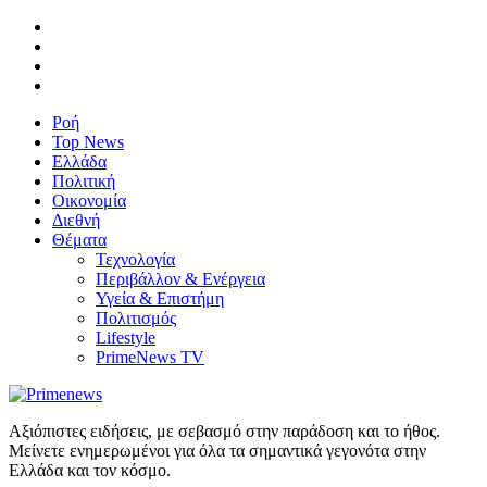
Ροή
Top News
Ελλάδα
Πολιτική
Οικονομία
Διεθνή
Θέματα
Τεχνολογία
Περιβάλλον & Ενέργεια
Υγεία & Επιστήμη
Πολιτισμός
Lifestyle
PrimeNews TV
Αξιόπιστες ειδήσεις, με σεβασμό στην παράδοση και το ήθος.
Μείνετε ενημερωμένοι για όλα τα σημαντικά γεγονότα στην
Ελλάδα και τον κόσμο.