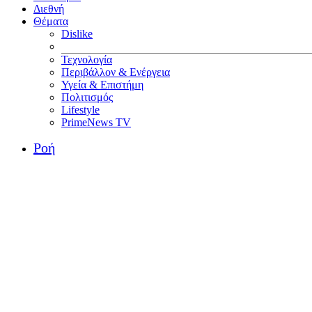
Διεθνή
Θέματα
Dislike
Τεχνολογία
Περιβάλλον & Ενέργεια
Υγεία & Επιστήμη
Πολιτισμός
Lifestyle
PrimeNews TV
Ροή