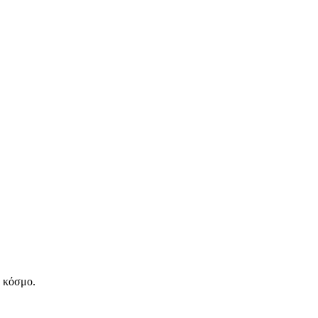
ν κόσμο.