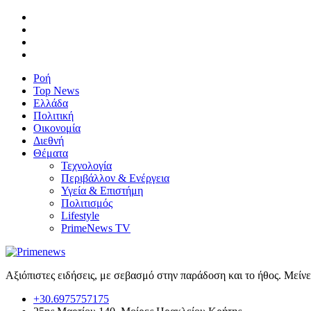
Ροή
Top News
Ελλάδα
Πολιτική
Οικονομία
Διεθνή
Θέματα
Τεχνολογία
Περιβάλλον & Ενέργεια
Υγεία & Επιστήμη
Πολιτισμός
Lifestyle
PrimeNews TV
Αξιόπιστες ειδήσεις, με σεβασμό στην παράδοση και το ήθος. Μείν
+30.6975757175