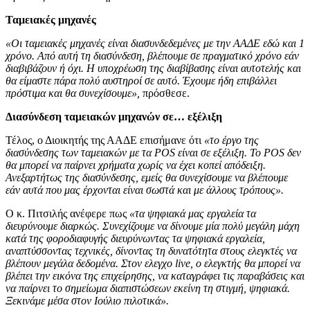
Ταμειακές μηχανές
«Οι ταμειακές μηχανές είναι διασυνδεδεμένες με την ΑΑΔΕ εδώ και 1
χρόνο. Από αυτή τη διασύνδεση, βλέπουμε σε πραγματικό χρόνο εάν
διαβιβάζουν ή όχι. Η υποχρέωση της διαβίβασης είναι αυτοτελής και
θα είμαστε πάρα πολύ αυστηροί σε αυτό. Έχουμε ήδη επιβάλλει
πρόστιμα και θα συνεχίσουμε»,
πρόσθεσε.
Διασύνδεση ταμειακών μηχανών σε… εξέλιξη
Τέλος, ο Διοικητής της ΑΑΔΕ επισήμανε ότι
«το έργο της
διασύνδεσης των ταμειακών με τα POS είναι σε εξέλιξη. Το POS δεν
θα μπορεί να παίρνει χρήματα χωρίς να έχει κοπεί απόδειξη.
Ανεξαρτήτως της διασύνδεσης, εμείς θα συνεχίσουμε να βλέπουμε
εάν αυτά που μας έρχονται είναι σωστά και με άλλους τρόπους».
Ο κ. Πιτσιλής ανέφερε πως
«τα ψηφιακά μας εργαλεία τα
διευρύνουμε διαρκώς. Συνεχίζουμε να δίνουμε μία πολύ μεγάλη μάχη
κατά της φοροδιαφυγής διευρύνωντας τα ψηφιακά εργαλεία,
αναπτύσσοντας τεχνικές, δίνοντας τη δυνατότητα στους ελεγκτές να
βλέπουν μεγάλα δεδομένα. Στον ελεγχο live, ο ελεγκτής θα μπορεί να
βλέπει την εικόνα της επιχείρησης, να καταγράφει τις παραβάσεις και
να παίρνει το σημείωμα διαπιστώσεων εκείνη τη στιγμή, ψηφιακά.
Ξεκινάμε μέσα στον Ιούλιο πιλοτικά».