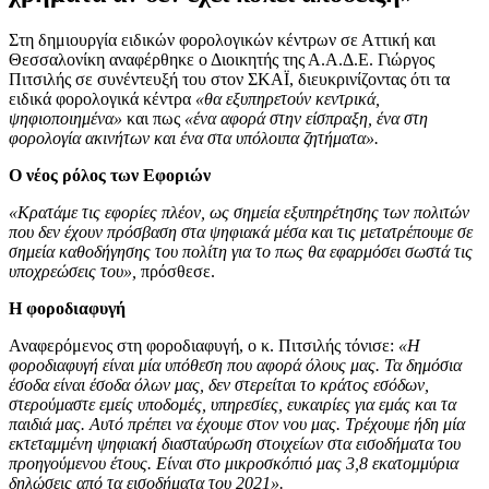
Στη δημιουργία ειδικών φορολογικών κέντρων σε Αττική και
Θεσσαλονίκη αναφέρθηκε ο Διοικητής της Α.Α.Δ.Ε. Γιώργος
Πιτσιλής σε συνέντευξή του στον ΣΚΑΪ, διευκρινίζοντας ότι τα
ειδικά φορολογικά κέντρα
«θα εξυπηρετούν κεντρικά,
ψηφιοποιημένα»
και πως
«ένα αφορά στην είσπραξη, ένα στη
φορολογία ακινήτων και ένα στα υπόλοιπα ζητήματα».
Ο νέος ρόλος των Εφοριών
«Κρατάμε τις εφορίες πλέον, ως σημεία εξυπηρέτησης των πολιτών
που δεν έχουν πρόσβαση στα ψηφιακά μέσα και τις μετατρέπουμε σε
σημεία καθοδήγησης του πολίτη για το πως θα εφαρμόσει σωστά τις
υποχρεώσεις του»,
πρόσθεσε.
Η φοροδιαφυγή
Αναφερόμενος στη φοροδιαφυγή, ο κ. Πιτσιλής τόνισε:
«Η
φοροδιαφυγή είναι μία υπόθεση που αφορά όλους μας. Τα δημόσια
έσοδα είναι έσοδα όλων μας, δεν στερείται το κράτος εσόδων,
στερούμαστε εμείς υποδομές, υπηρεσίες, ευκαιρίες για εμάς και τα
παιδιά μας. Αυτό πρέπει να έχουμε στον νου μας. Τρέχουμε ήδη μία
εκτεταμμένη ψηφιακή διασταύρωση στοιχείων στα εισοδήματα του
προηγούμενου έτους. Είναι στο μικροσκόπιό μας 3,8 εκατομμύρια
δηλώσεις από τα εισοδήματα του 2021».