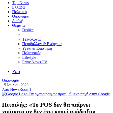
Top News
Ελλάδα
Πολιτική
Οικονομία
Διεθνή
Θέματα
Dislike
Τεχνολογία
Περιβάλλον & Ενέργεια
Υγεία & Επιστήμη
Πολιτισμός
Lifestyle
PrimeNews TV
Ροή
Οικονομία
15 Ιουλίου 2023
Από
NewsRoom1
Ενεργοποίηση ως προτιμώμενη πηγή στην Google
Πιτσιλής: «Το POS δεν θα παίρνει
χρήματα αν δεν έχει κοπεί απόδειξη»