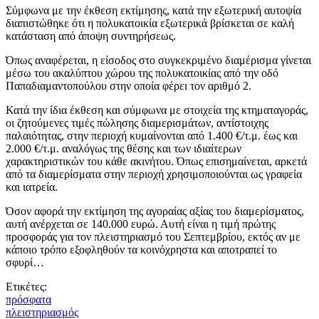
Σύμφωνα με την έκθεση εκτίμησης, κατά την εξωτερική αυτοψία
διαπιστώθηκε ότι η πολυκατοικία εξωτερικά βρίσκεται σε καλή
κατάσταση από άποψη συντηρήσεως.
Όπως αναφέρεται, η είσοδος στο συγκεκριμένο διαμέρισμα γίνεται
μέσω του ακαλύπτου χώρου της πολυκατοικίας από την οδό
Παπαδιαμαντοπούλου στην οποία φέρει τον αριθμό 2.
Κατά την ίδια έκθεση και σύμφωνα με στοιχεία της κτηματαγοράς,
οι ζητούμενες τιμές πώλησης διαμερισμάτων, αντίστοιχης
παλαιότητας, στην περιοχή κυμαίνονται από 1.400 €/τ.μ. έως και
2.000 €/τ.μ. αναλόγως της θέσης και των ιδιαίτερων
χαρακτηριστικών του κάθε ακινήτου. Όπως επισημαίνεται, αρκετά
από τα διαμερίσματα στην περιοχή χρησιμοποιούνται ως γραφεία
και ιατρεία.
Όσον αφορά την εκτίμηση της αγοραίας αξίας του διαμερίσματος,
αυτή ανέρχεται σε 140.000 ευρώ. Αυτή είναι η τιμή πρώτης
προσφοράς για τον πλειστηριασμό του Σεπτεμβρίου, εκτός αν με
κάποιο τρόπο εξοφληθούν τα κοινόχρηστα και αποτραπεί το
σφυρί…
Ετικέτες:
πρόσφατα
πλειστηριασμός