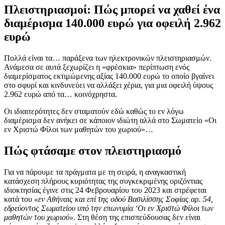
Πλειστηριασμοί: Πώς μπορεί να χαθεί ένα
διαμέρισμα 140.000 ευρώ για οφειλή 2.962
ευρώ
Πολλά είναι τα… παράξενα των ηλεκτρονικών πλειστηριασμών.
Ανάμεσα σε αυτά ξεχωρίζει η «φρέσκια» περίπτωση ενός
διαμερίσματος εκτιμώμενης αξίας 140.000 ευρώ το οποίο βγαίνει
στο σφυρί και κινδυνεύει να αλλάξει χέρια, για μια οφειλή ύψους
2.962 ευρώ από τα… κοινόχρηστα.
Οι ιδιαιτερότητες δεν σταματούν εδώ καθώς το εν λόγω
διαμέρισμα δεν ανήκει σε κάποιον ιδιώτη αλλά στο Σωματείο «Οι
εν Χριστώ Φίλοι των μαθητών του χωριού»…
Πώς φτάσαμε στον πλειστηριασμό
Για να πάρουμε τα πράγματα με τη σειρά, η αναγκαστική
κατάσχεση πλήρους κυριότητας της συγκεκριμένης οριζόντιας
ιδιοκτησίας έγινε στις 24 Φεβρουαρίου του 2023 και στρέφεται
κατά του
«εν Αθήναις και επί της οδού Βασιλίσσης Σοφίας αρ. 54,
εδρεύοντος Σωματείου υπό την επωνυμία ‘Οι εν Χριστώ Φίλοι των
μαθητών του χωριού».
Στη θέση της επισπεύδουσας δεν είναι