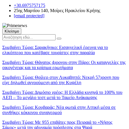
+30.6975757175
25ης Μαρτίου 140, Μοίρες Ηρακλείου Κρήτης
[email protected]
Κλείσιμο
Συμβαίνει Τώρα:
Σαρακήνικο: Εισαγγελική έρευνα για το
ελικόπτερο που κατέβασε τουρίστες στην παραλία
Συμβαίνει Τώρα:
Θάνατος 4χρονου στην Πάρο: Οι καταγγελίες της
οικογένειας και τα κρίσιμα ερωτήματα
Συμβαίνει Τώρα:
Θρίλερ στον Λυκαβηττό: Νεκρή 57χρονη που
είχε δηλωθεί αγνοούμενη από την Κυψέλη
Συμβαίνει Τώρα:
Δημόσιο χρέος: Η Ελλάδα κυνηγά το 100% του
ΑΕΠ – Το μεγάλο τεστ μετά το Ταμείο Ανάκαμψης
Συμβαίνει Τώρα:
Κουβαράς: Νέα φωτιά στην Αττική μέσα σε
συνθήκες κόκκινου συναγερμού
Συμβαίνει Τώρα:
Με 955 επιβάτες προς Πειραιά το «Νήσος
Σάμος» μετά την αδυναμία πρόσδεσης στα Ψαρά