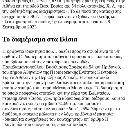
κάποια τράπεζα ή servicer, αλλά η διαχειρίστρια της κείμενης στην
Αθήνα επί της οδού Βασ. Σοφίας αρ. 54 πολυκατοικίας, Χ. Λ. «με
την ιδιότητά της ως διαχειρίστριας». Το δε ποσό της κατάσχεσης
ανέρχεται σε 2.962,11 ευρώ πλέον των εξόδων εκτέλεσης και
πλειστηριασμού, ο οποίος έχει προγραμματιστεί για τις 28
Σεπτεμβρίου 2023.
Το διαμέρισμα στα Ιλίσια
Η οριζόντια ιδιοκτησία που… οδεύει προς το σφυρί είναι το υπ’
αριθμόν Ι 5 διαμέρισμα του ισογείου ορόφου της πολυκατοικίας,
που βρίσκεται επί της διασταύρωσης των οδών
Παπαδιαμαντοπούλου, Βασιλίσσης Σοφίας αρ.54 και Ηριδανού,
του Δήμου Αθηναίων της Περιφερειακής Ενότητας Κεντρικού
Τομέα Αθηνών της Περιφέρειας Αττικής. Η πολυκατοικία
βρίσκεται στην περιοχή των Ιλισίων και σε πολύ μικρή απόσταση
από τον σταθμό του μετρό «Μέγαρο Μουσικής». Το διαμέρισμα,
το οποίο προφανώς αποτελεί και την έδρα του Σωματείου,
περιλαμβάνει είσοδο, χωλ, τρία κύρια δωμάτια, διάδρομο, λουτρό
και κουζίνα, ενώ έχει εμβαδό 74,69 τ.μ. και ποσοστό
συνιδιοκτησίας επί του όλου οικοπέδου 1,25%. Σύμφωνα με το
διαθέσιμα στοιχεία μάλιστα η εν λόγω οριζόντια ιδιοκτησία
«δικαιούται συγχρήσεως του κοινόχρηστου υπ’ αριθμό ΙΙ
πλυντηρίου του υπογείου της πολυκατοικίας».