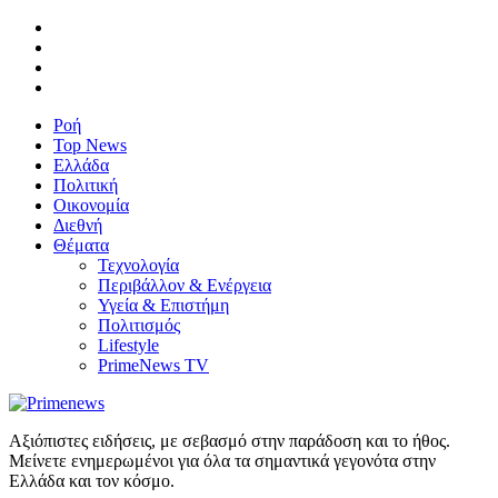
Ροή
Top News
Ελλάδα
Πολιτική
Οικονομία
Διεθνή
Θέματα
Τεχνολογία
Περιβάλλον & Ενέργεια
Υγεία & Επιστήμη
Πολιτισμός
Lifestyle
PrimeNews TV
Αξιόπιστες ειδήσεις, με σεβασμό στην παράδοση και το ήθος.
Μείνετε ενημερωμένοι για όλα τα σημαντικά γεγονότα στην
Ελλάδα και τον κόσμο.