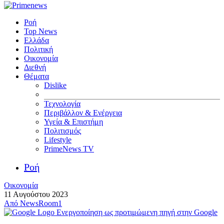
Ροή
Top News
Ελλάδα
Πολιτική
Οικονομία
Διεθνή
Θέματα
Dislike
Τεχνολογία
Περιβάλλον & Ενέργεια
Υγεία & Επιστήμη
Πολιτισμός
Lifestyle
PrimeNews TV
Ροή
Οικονομία
11 Αυγούστου 2023
Από
NewsRoom1
Ενεργοποίηση ως προτιμώμενη πηγή στην Google