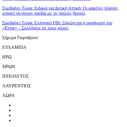
Συμβαίνει Τώρα:
Ειδικοί για Δυτική Αττική: Οι καμένες πλαγιές
μπορεί να γίνουν παγίδα με τις πρώτες βροχές
Συμβαίνει Τώρα:
Ελληνικό FBI: Ξηλώνεται η οργάνωση του
«Έντικ» – Συλλήψεις σε τρεις χώρες
Σήμερα Γιορτάζουν:
ΕΥΛΑΜΠΙΑ
ΗΡΩ
ΉΡΩΝ
ΙΠΠΟΛΥΤΟΣ
ΛΑΥΡΕΝΤΙΟΣ
ΛΩΡΑ