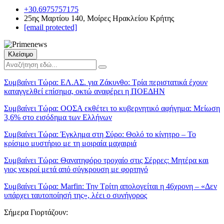
+30.6975757175
25ης Μαρτίου 140, Μοίρες Ηρακλείου Κρήτης
[email protected]
Κλείσιμο
Συμβαίνει Τώρα:
ΕΛ.ΑΣ. για Ζάκυνθο: Τρία περιστατικά έχουν
καταγγελθεί επίσημα, οκτώ αναφέρει η ΠΟΕΔΗΝ
Συμβαίνει Τώρα:
ΟΟΣΑ εκθέτει το κυβερνητικό αφήγημα: Μείωση
3,6% στο εισόδημα των Ελλήνων
Συμβαίνει Τώρα:
Έγκλημα στη Σύρο: Θολό το κίνητρο – Το
κρίσιμο μυστήριο με τη μοιραία μαχαιριά
Συμβαίνει Τώρα:
Θανατηφόρο τροχαίο στις Σέρρες: Μητέρα και
γιος νεκροί μετά από σύγκρουση με φορτηγό
Συμβαίνει Τώρα:
Marfin: Την Τρίτη απολογείται η 46χρονη – «Δεν
υπάρχει ταυτοποίησή της», λέει ο συνήγορος
Σήμερα Γιορτάζουν: