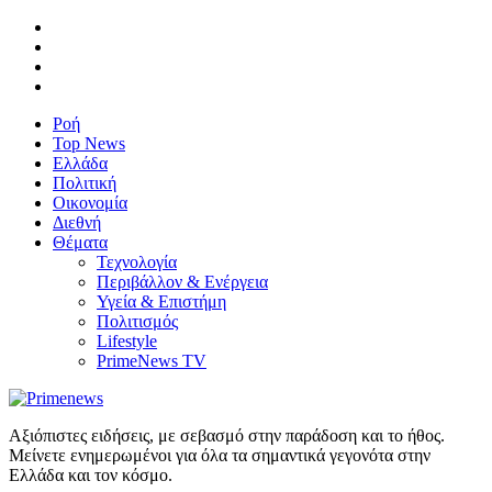
Ροή
Top News
Ελλάδα
Πολιτική
Οικονομία
Διεθνή
Θέματα
Τεχνολογία
Περιβάλλον & Ενέργεια
Υγεία & Επιστήμη
Πολιτισμός
Lifestyle
PrimeNews TV
Αξιόπιστες ειδήσεις, με σεβασμό στην παράδοση και το ήθος.
Μείνετε ενημερωμένοι για όλα τα σημαντικά γεγονότα στην
Ελλάδα και τον κόσμο.