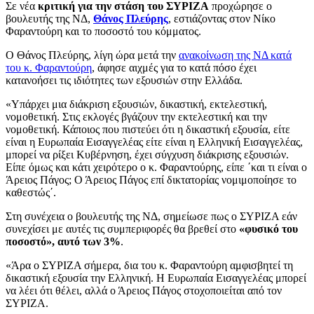
Σε νέα
κριτική για την στάση του ΣΥΡΙΖΑ
προχώρησε ο
βουλευτής της ΝΔ,
Θάνος Πλεύρης
, εστιάζοντας στον Νίκο
Φαραντούρη και το ποσοστό του κόμματος.
Ο Θάνος Πλεύρης, λίγη ώρα μετά την
ανακοίνωση της ΝΔ κατά
του κ. Φαραντούρη
, άφησε αιχμές για το κατά πόσο έχει
κατανοήσει τις ιδιότητες των εξουσιών στην Ελλάδα.
«Υπάρχει μια διάκριση εξουσιών, δικαστική, εκτελεστική,
νομοθετική. Στις εκλογές βγάζουν την εκτελεστική και την
νομοθετική. Κάποιος που πιστεύει ότι η δικαστική εξουσία, είτε
είναι η Ευρωπαία Εισαγγελέας είτε είναι η Ελληνική Εισαγγελέας,
μπορεί να ρίξει Κυβέρνηση, έχει σύγχυση διάκρισης εξουσιών.
Είπε όμως και κάτι χειρότερο ο κ. Φαραντούρης, είπε ΄και τι είναι ο
Άρειος Πάγος; Ο Άρειος Πάγος επί δικτατορίας νομιμοποίησε το
καθεστώς΄.
Στη συνέχεια ο βουλευτής της ΝΔ, σημείωσε πως ο ΣΥΡΙΖΑ εάν
συνεχίσει με αυτές τις συμπεριφορές θα βρεθεί στο
«φυσικό του
ποσοστό», αυτό των 3%
.
«Άρα ο ΣΥΡΙΖΑ σήμερα, δια του κ. Φαραντούρη αμφισβητεί τη
δικαστική εξουσία την Ελληνική. Η Ευρωπαία Εισαγγελέας μπορεί
να λέει ότι θέλει, αλλά ο Άρειος Πάγος στοχοποιείται από τον
ΣΥΡΙΖΑ.