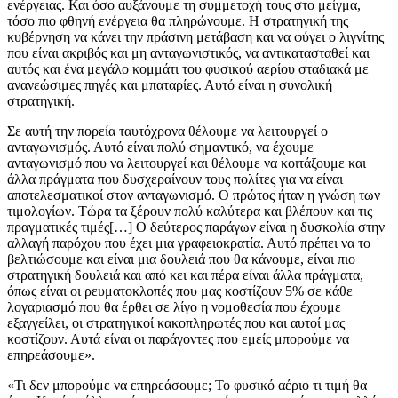
ενέργειας. Και όσο αυξάνουμε τη συμμετοχή τους στο μείγμα,
τόσο πιο φθηνή ενέργεια θα πληρώνουμε. Η στρατηγική της
κυβέρνηση να κάνει την πράσινη μετάβαση και να φύγει ο λιγνίτης
που είναι ακριβός και μη ανταγωνιστικός, να αντικατασταθεί και
αυτός και ένα μεγάλο κομμάτι του φυσικού αερίου σταδιακά με
ανανεώσιμες πηγές και μπαταρίες. Αυτό είναι η συνολική
στρατηγική.
Σε αυτή την πορεία ταυτόχρονα θέλουμε να λειτουργεί ο
ανταγωνισμός. Αυτό είναι πολύ σημαντικό, να έχουμε
ανταγωνισμό που να λειτουργεί και θέλουμε να κοιτάξουμε και
άλλα πράγματα που δυσχεραίνουν τους πολίτες για να είναι
αποτελεσματικοί στον ανταγωνισμό. Ο πρώτος ήταν η γνώση των
τιμολογίων. Τώρα τα ξέρουν πολύ καλύτερα και βλέπουν και τις
πραγματικές τιμές[…] Ο δεύτερος παράγων είναι η δυσκολία στην
αλλαγή παρόχου που έχει μια γραφειοκρατία. Αυτό πρέπει να το
βελτιώσουμε και είναι μια δουλειά που θα κάνουμε, είναι πιο
στρατηγική δουλειά και από κει και πέρα είναι άλλα πράγματα,
όπως είναι οι ρευματοκλοπές που μας κοστίζουν 5% σε κάθε
λογαριασμό που θα έρθει σε λίγο η νομοθεσία που έχουμε
εξαγγείλει, οι στρατηγικοί κακοπληρωτές που και αυτοί μας
κοστίζουν. Αυτά είναι οι παράγοντες που εμείς μπορούμε να
επηρεάσουμε».
«Τι δεν μπορούμε να επηρεάσουμε; Το φυσικό αέριο τι τιμή θα