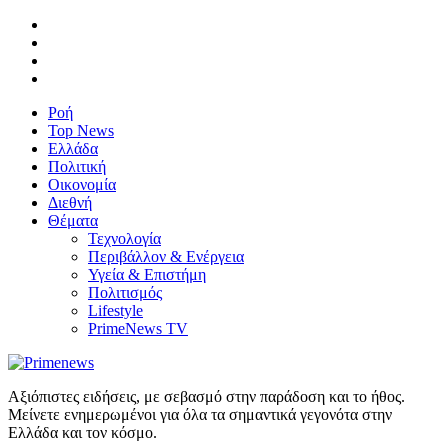
Ροή
Top News
Ελλάδα
Πολιτική
Οικονομία
Διεθνή
Θέματα
Τεχνολογία
Περιβάλλον & Ενέργεια
Υγεία & Επιστήμη
Πολιτισμός
Lifestyle
PrimeNews TV
Αξιόπιστες ειδήσεις, με σεβασμό στην παράδοση και το ήθος.
Μείνετε ενημερωμένοι για όλα τα σημαντικά γεγονότα στην
Ελλάδα και τον κόσμο.