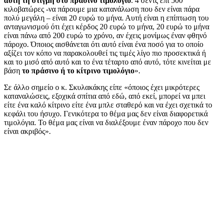
αυτή τη στιγμή στο πράσινο τιμολόγιο
. 4 σεντς επί 500
κιλοβατώρες -να πάρουμε μια κατανάλωση που δεν είναι πάρα
πολύ μεγάλη – είναι 20 ευρώ το μήνα. Αυτή είναι η επίπτωση του
ανταγωνισμού ότι έχει κέρδος 20 ευρώ το μήνα, 20 ευρώ το μήνα
είναι πάνω από 200 ευρώ το χρόνο, αν έχεις μονίμως έναν φθηνό
πάροχο. Όποιος αισθάνεται ότι αυτό είναι ένα ποσό για το οποίο
αξίζει τον κόπο να παρακολουθεί τις τιμές λίγο πιο προσεκτικά ή
και το μισό από αυτό και το ένα τέταρτο από αυτό, τότε κινείται με
βάση
το πράσινο ή το κίτρινο τιμολόγιο
».
Σε άλλο σημείο ο κ. Σκυλακάκης είπε «όποιος έχει μικρότερες
καταναλώσεις, εξοχικά σπίτια από εδώ, από εκεί, μπορεί να μπει
είτε ένα καλό κίτρινο είτε ένα μπλε σταθερό και να έχει σχετικά το
κεφάλι του ήσυχο. Γενικότερα το θέμα μας δεν είναι διαφορετικά
τιμολόγια. Το θέμα μας είναι να διαλέξουμε έναν πάροχο που δεν
είναι ακριβός».