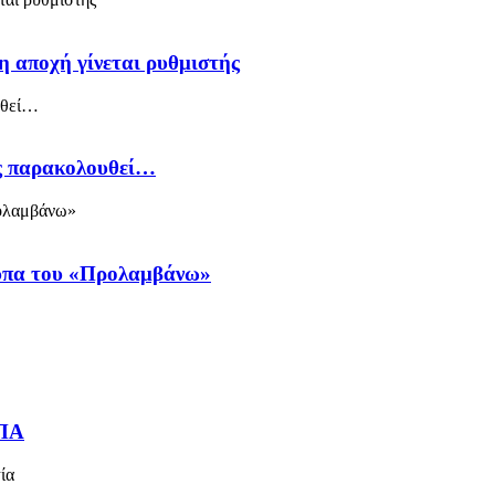
η αποχή γίνεται ρυθμιστής
ός παρακολουθεί…
ύπα του «Προλαμβάνω»
ΗΠΑ