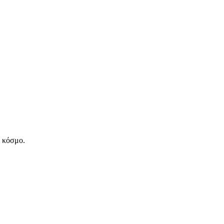
ν κόσμο.