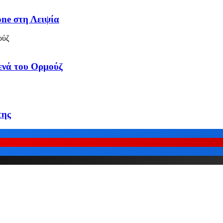
one στη Λειψία
τενά του Ορμούζ
της