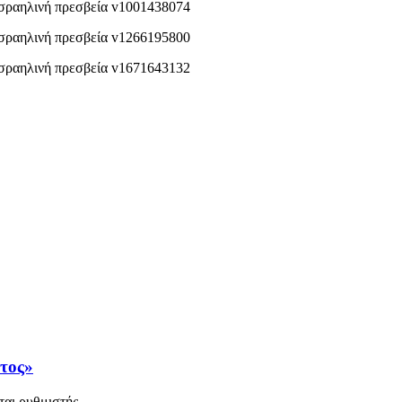
άτος»