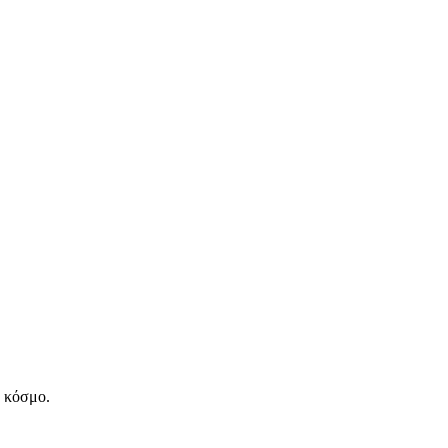
ν κόσμο.