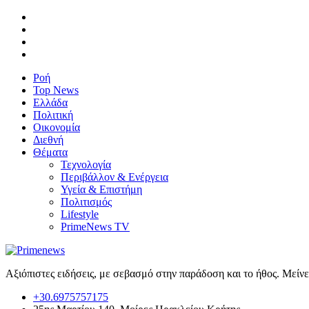
Ροή
Top News
Ελλάδα
Πολιτική
Οικονομία
Διεθνή
Θέματα
Τεχνολογία
Περιβάλλον & Ενέργεια
Υγεία & Επιστήμη
Πολιτισμός
Lifestyle
PrimeNews TV
Αξιόπιστες ειδήσεις, με σεβασμό στην παράδοση και το ήθος. Μείν
+30.6975757175