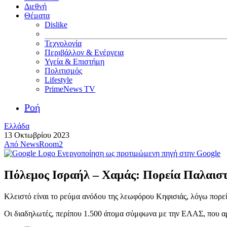
Διεθνή
Θέματα
Dislike
Τεχνολογία
Περιβάλλον & Ενέργεια
Υγεία & Επιστήμη
Πολιτισμός
Lifestyle
PrimeNews TV
Ροή
Ελλάδα
13 Οκτωβρίου 2023
Από
NewsRoom2
Ενεργοποίηση ως προτιμώμενη πηγή στην Google
Πόλεμος Ισραήλ – Χαμάς: Πορεία Παλαιστι
Κλειστό είναι το ρεύμα ανόδου της λεωφόρου Κηφισιάς, λόγω πορεί
Οι διαδηλωτές, περίπου 1.500 άτομα σύμφωνα με την ΕΛΑΣ, που αρ