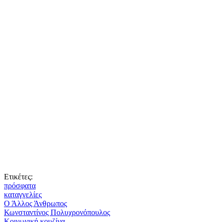
Ετικέτες:
πρόσφατα
καταγγελίες
Ο Άλλος Άνθρωπος
Κωνσταντίνος Πολυχρονόπουλος
Κοινωνική κουζίνα