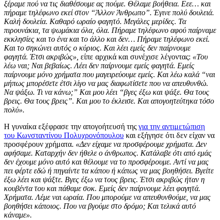
ξέραμε πού να τις διαθέσουμε ας πούμε. Θέλαμε βοήθεια. Εεε… και
πήραμε τηλέφωνο εκεί στον “Άλλον Άνθρωπο”. Έγινε πολύ δουλειά.
Καλή δουλεία. Καθαρό ωραίο φαγητό. Μεγάλες μερίδες. Τα
πιρουνάκια, τα ψωμάκια όλα, όλα. Πήραμε τηλέφωνο αφού παίρναμε
εκκλησίες και το ένα και το άλλο και δεν… Πήραμε τηλέφωνο εκεί.
Και το σηκώνει αυτός ο κύριος. Και λέει εμείς δεν παίρνουμε
φαγητά. Έτσι ακριβώς»,
είπε αρχικά και συνέχισε λέγοντας:
«Του
λέω ναι; Ναι βεβαίως. Λέει δεν παίρνουμε εμείς φαγητά. Εμείς
παίρνουμε μόνο χρήματα που μαγειρεύουμε εμείς. Και λέω καλά “ναι
μήπως μπορέσετε έτσι λίγο να μας διαφωτίσετε που να απευθυνθώ.
Να ψάξω. Τι να κάνω;” Και μου λέει “βγες έξω και ψάξε. Θα τους
βρεις. Θα τους βρεις”. Και μου το έκλεισε. Και απογοητεύτηκα τόσο
πολύ».
Η γυναίκα εξέφρασε την απογοήτευσή της
για την αντιμετώπιση
του Κωνσταντίνου Πολυχρονόπουλου
και εξήγησε ότι δεν είχαν να
προσφέρουν χρήματα.
«Δεν είχαμε να προσφέρουμε χρήματα. Δεν
αφήσαμε. Καταρχήν δεν ήθελε ο άνθρωπος. Κατάλαβε ότι από εμάς
δεν έχουμε μόνο αυτό και θέλουμε να το προσφέρουμε. Αντί να μας
πει φέρτε εδώ ή πηγαίντε τα κάπου ή κάπως να μας βοηθήσει. Βγείτε
έξω λέει και ψάξτε. Βγες έξω να τους βρεις. Έτσι ακριβώς ήταν η
κουβέντα του και πάθαμε σοκ. Εμείς δεν παίρνουμε λέει φαγητά.
Χρήματα. Λέμε ναι ωραία. Που μπορούμε να απευθυνθούμε, να μας
βοηθήσει κάποιος. Που να βγούμε στο δρόμο; Και τελικά αυτό
κάναμε».