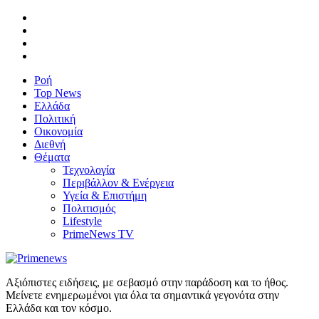
Ροή
Top News
Ελλάδα
Πολιτική
Οικονομία
Διεθνή
Θέματα
Τεχνολογία
Περιβάλλον & Ενέργεια
Υγεία & Επιστήμη
Πολιτισμός
Lifestyle
PrimeNews TV
Αξιόπιστες ειδήσεις, με σεβασμό στην παράδοση και το ήθος.
Μείνετε ενημερωμένοι για όλα τα σημαντικά γεγονότα στην
Ελλάδα και τον κόσμο.