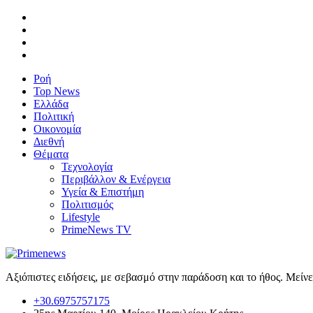
Ροή
Top News
Ελλάδα
Πολιτική
Οικονομία
Διεθνή
Θέματα
Τεχνολογία
Περιβάλλον & Ενέργεια
Υγεία & Επιστήμη
Πολιτισμός
Lifestyle
PrimeNews TV
Αξιόπιστες ειδήσεις, με σεβασμό στην παράδοση και το ήθος. Μείν
+30.6975757175