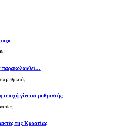
άτος»
ός παρακολουθεί…
η αποχή γίνεται ρυθμιστής
 ακτές της Κροατίας