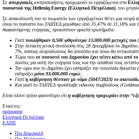
Σε
απεργιακές
κινητοποιήσεις προχωρούν οι εργαζόμενοι στα
Ελλη
ποσοστού της Helleniq Energy (Ελληνικά Πετρέλαια)
, του μεγα
Σε ανακοίνωσή του το σωματείο των εργαζομένων θέτει μια σειρά 
όπου το ποσοστό του ΤΑΙΠΕΔ μειώθηκε από 35,47% σε 31,18% και τη
διαφαινόμενης ενέργειας, προκύπτουν αρκετά ερωτήματα:
Γιατί
πουλήθηκαν 0,50€ φθηνότερα 13.000.000 μετοχές του
Στην έκτακτη γενική συνέλευση στις 28 Δεκεμβρίου το Δημόσιο
7%, πόσους εκπροσώπους θα απολέσει και ποιοι θα αντικαταστή
Τώρα που
το ποσοστό του Δημοσίου έχει πέσει κάτω από τ
πολίτες για αυτή την ενέργειά τους και την απάθειά τους αντι
Την ώρα που το Δημόσιο έχει εισπράξει την τελευταία δεκαετία
εισπράξει
μόνο 93.000.000 ευρώ
;
Γιατί
η κυβέρνηση θέσπισε με νόμο (5047/2023) το ακαταδί
Και γιατί το ΤΑΙΠΕΔ προσέλαβε ειδικούς συμβούλους (Goldman 
Είναι πλέον ηλίου φαεινότερο ότι
η κυβέρνηση προχωράει στην “εξό
Ετικέτες:
πρόσφατα
Ελληνικά Πετρέλαια
ΕΛΠΕ
Πιο Δημοφιλή
Πιο Πρόσφατα