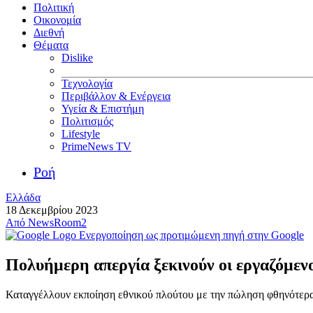
Πολιτική
Οικονομία
Διεθνή
Θέματα
Dislike
Τεχνολογία
Περιβάλλον & Ενέργεια
Υγεία & Επιστήμη
Πολιτισμός
Lifestyle
PrimeNews TV
Ροή
Ελλάδα
18 Δεκεμβρίου 2023
Από
NewsRoom2
Ενεργοποίηση ως προτιμώμενη πηγή στην Google
Πολυήμερη απεργία ξεκινούν οι εργαζόμεν
Καταγγέλλουν εκποίηση εθνικού πλούτου με την πώληση φθηνότερ