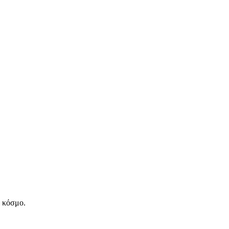
ν κόσμο.