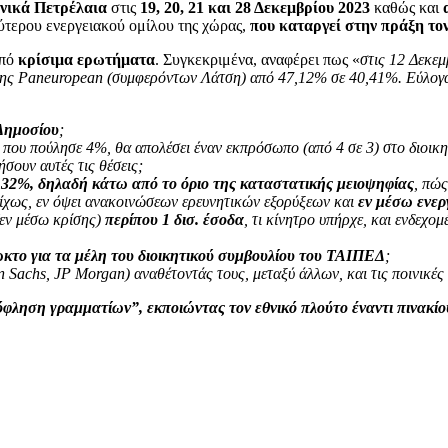
νικά Πετρέλαια
στις
19, 20, 21 και 28 Δεκεμβρίου 2023
καθώς και
λύτερου ενεργειακού ομίλου της χώρας,
που καταργεί στην πράξη το
από
κρίσιμα ερωτήματα
. Συγκεκριμένα, αναφέρει πως «
στις 12 Δεκε
ς Paneuropean (συμφερόντων Λάτση) από 47,12% σε 40,41%. Εύλογα κ
 Δημοσίου
;
, που πούλησε 4%, θα απολέσει έναν εκπρόσωπο (από 4 σε 3) στο διοικ
σουν αυτές τις θέσεις;
ο 32%, δηλαδή κάτω από το όριο της καταστατικής μειοψηφίας
, πώ
στοίχως, εν όψει ανακοινώσεων ερευνητικών εξορύξεων και
εν μέσω ενερ
 (εν μέσω κρίσης)
περίπου 1 δισ. έσοδα
, τι κίνητρο υπήρχε, και ενδεχο
ωκτο για τα μέλη του διοικητικού συμβουλίου του ΤΑΙΠΕΔ
;
Sachs, JP Morgan) αναθέτοντάς τους, μεταξύ άλλων, και τις ποινικές 
φληση γραμματίων”, εκποιώντας τον εθνικό πλούτο έναντι πινακί