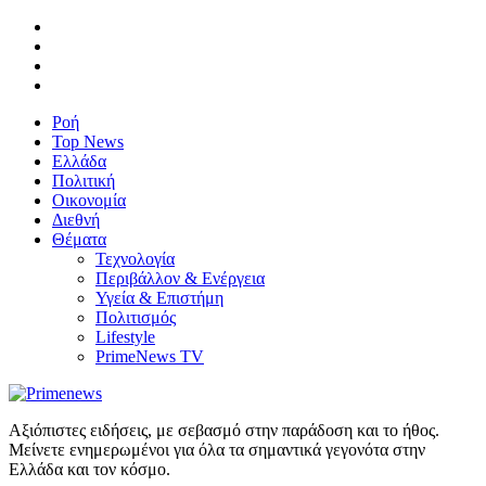
Ροή
Top News
Ελλάδα
Πολιτική
Οικονομία
Διεθνή
Θέματα
Τεχνολογία
Περιβάλλον & Ενέργεια
Υγεία & Επιστήμη
Πολιτισμός
Lifestyle
PrimeNews TV
Αξιόπιστες ειδήσεις, με σεβασμό στην παράδοση και το ήθος.
Μείνετε ενημερωμένοι για όλα τα σημαντικά γεγονότα στην
Ελλάδα και τον κόσμο.