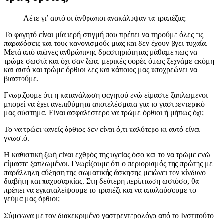
Λέτε γι’ αυτό οι άνθρωποι ανακάλυψαν τα τραπέζια;
Το φαγητό είναι μία ιερή στιγμή που πρέπει να τηρούμε όλες τις
παραδόσεις και τους κανονισμούς μιας και δεν έχουν βγει τυχαία.
Μετά από αιώνες ανθρώπινης δραστηριότητας μάθαμε πως να
τρώμε σωστά και όχι σαν ζώα. μερικές φορές όμως ξεχνάμε ακόμη
και αυτό και τρώμε όρθιοι λες και κάποιος μας υποχρεώνει να
βιαστούμε.
Γνωρίζουμε ότι η κατανάλωση φαγητού ενώ είμαστε ξαπλωμένοι
μπορεί να έχει ανεπιθύμητα αποτελέσματα για το γαστρεντερικό
μας σύστημα. Είναι ασφαλέστερο να τρώμε όρθιοι ή μήπως όχι;
Το να τρώει κανείς όρθιος δεν είναι ό,τι καλύτερο κι αυτό είναι
γνωστό.
Η καθιστική ζωή είναι εχθρός της υγείας όσο και το να τρώμε ενώ
είμαστε ξαπλωμένοι. Γνωρίζουμε ότι ο περιορισμός της πρώτης με
παράλληλη αύξηση της σωματικής άσκησης μειώνει τον κίνδυνο
διαβήτη και παχυσαρκίας. Στη δεύτερη περίπτωση ωστόσο, θα
πρέπει να εγκαταλείψουμε το τραπέζι και να απολαύσουμε το
γεύμα μας όρθιοι;
Σύμφωνα με τον διακεκριμένο γαστρεντερολόγο από το Ινστιτούτο