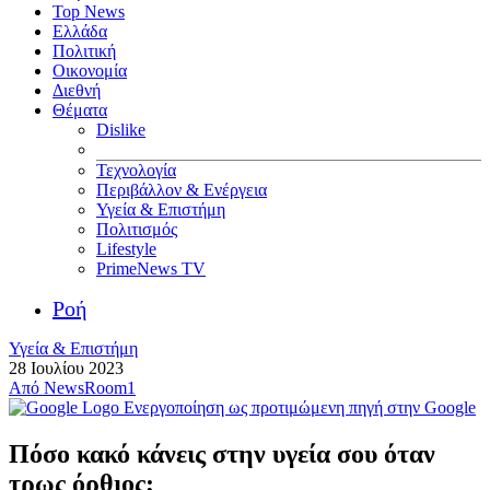
Top News
Ελλάδα
Πολιτική
Οικονομία
Διεθνή
Θέματα
Dislike
Τεχνολογία
Περιβάλλον & Ενέργεια
Υγεία & Επιστήμη
Πολιτισμός
Lifestyle
PrimeNews TV
Ροή
Υγεία & Επιστήμη
28 Ιουλίου 2023
Από
NewsRoom1
Ενεργοποίηση ως προτιμώμενη πηγή στην Google
Πόσο κακό κάνεις στην υγεία σου όταν
τρως όρθιος;