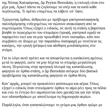
της Νότιας Καλιφόρνιας, Δρ Peyton Berookim, η επιλογή είναι στο
χέρι μας. Αρκεί πάντα να ζυγίσουμε τα υπέρ και τα κατά κάθε
περίπτωσης. Τι πρέπει επομένως να λάβετε υπ’ όψιν;
Τρώγοντας όρθιοι, άνθρωποι με πρόβλημα γαστροοισοφαγικής
παλινδρόμησης ενδεχομένως να νιώσουν ανακούφιση από τα
συμπτώματα. Όπως εξηγεί ο ειδικός, σε αυτή τη στάση η βαρύτητα
βοηθά το περιεχόμενο του στομάχου (τροφή, γαστρικά υγρά) να
παραμείνει εκεί και να μην προωθηθεί στον οισοφάγο, κάτι που
συμβαίνει σε άτομα με την παραπάνω διαταραχή με συνέπεια τις
καούρες, την ερυγή (ρέψιμο) και αίσθηση μουδιάσματος στο
στόμα.
Για το λόγο αυτό πρέπει και να αποφεύγεται η κατάκλιση αμέσως
μετά το φαγητό, ώστε να μην δέχεται το στομάχι μεγαλύτερη
πίεση. Περνώντας στην αρνητική πλευρά της κατανάλωσης
φαγητού σε όρθια στάση, ο Δρ Berookim ανέφερε δύο βασικά
προβλήματα της κατανάλωσης φαγητού σε όρθια θέση.
Κατ’ αρχάς, μπορεί να προκαλέσει φούσκωμα και αέρια. Όπως
εξηγεί ο ειδικός όταν στεκόμαστε όρθιοι το αίμα ρέει προς τα πόδια
και ενώ το έντερο δεν αιματώνεται όσο χρειάζεται για την πέψη
των υδατανθράκων με αποτέλεσμα τη δημιουργία αερίων.
Παράλληλα, όταν καταναλώνουμε το γεύμα μας όρθιοι τρώμε με