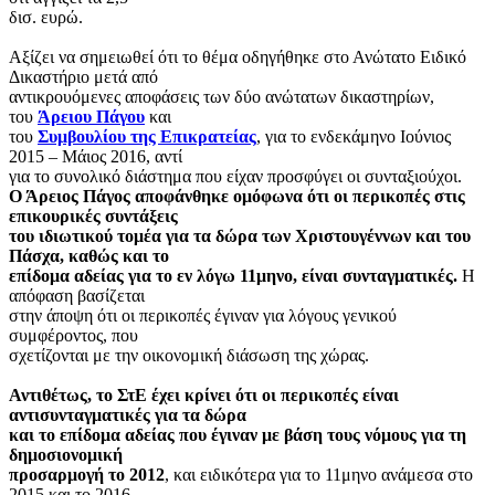
δισ. ευρώ.
Αξίζει να σημειωθεί ότι το θέμα οδηγήθηκε στο Ανώτατο Ειδικό
Δικαστήριο μετά από
αντικρουόμενες αποφάσεις των δύο ανώτατων δικαστηρίων,
του
Άρειου Πάγου
και
του
Συμβουλίου της Επικρατείας
, για το ενδεκάμηνο Ιούνιος
2015 – Μάιος 2016, αντί
για το συνολικό διάστημα που είχαν προσφύγει οι συνταξιούχοι.
Ο Άρειος Πάγος αποφάνθηκε ομόφωνα ότι οι περικοπές στις
επικουρικές συντάξεις
του ιδιωτικού τομέα για τα δώρα των Χριστουγέννων και του
Πάσχα, καθώς και το
επίδομα αδείας για το εν λόγω 11μηνο, είναι συνταγματικές.
Η
απόφαση βασίζεται
στην άποψη ότι οι περικοπές έγιναν για λόγους γενικού
συμφέροντος, που
σχετίζονται με την οικονομική διάσωση της χώρας.
Αντιθέτως, το ΣτΕ έχει κρίνει ότι οι περικοπές είναι
αντισυνταγματικές για τα δώρα
και το επίδομα αδείας που έγιναν με βάση τους νόμους για τη
δημοσιονομική
προσαρμογή το 2012
, και ειδικότερα για το 11μηνο ανάμεσα στο
2015 και το 2016.