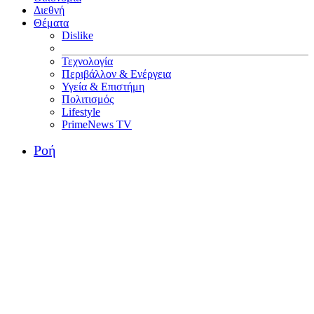
Διεθνή
Θέματα
Dislike
Τεχνολογία
Περιβάλλον & Ενέργεια
Υγεία & Επιστήμη
Πολιτισμός
Lifestyle
PrimeNews TV
Ροή