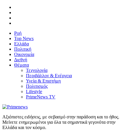
Ροή
Top News
Ελλάδα
Πολιτική
Οικονομία
Διεθνή
Θέματα
Τεχνολογία
Περιβάλλον & Ενέργεια
Υγεία & Επιστήμη
Πολιτισμός
Lifestyle
PrimeNews TV
Αξιόπιστες ειδήσεις, με σεβασμό στην παράδοση και το ήθος.
Μείνετε ενημερωμένοι για όλα τα σημαντικά γεγονότα στην
Ελλάδα και τον κόσμο.