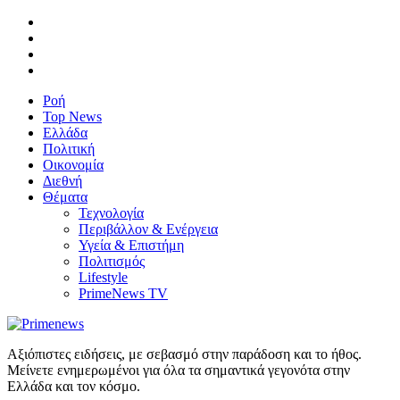
Ροή
Top News
Ελλάδα
Πολιτική
Οικονομία
Διεθνή
Θέματα
Τεχνολογία
Περιβάλλον & Ενέργεια
Υγεία & Επιστήμη
Πολιτισμός
Lifestyle
PrimeNews TV
Αξιόπιστες ειδήσεις, με σεβασμό στην παράδοση και το ήθος.
Μείνετε ενημερωμένοι για όλα τα σημαντικά γεγονότα στην
Ελλάδα και τον κόσμο.