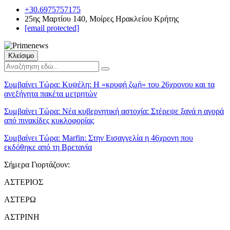
+30.6975757175
25ης Μαρτίου 140, Μοίρες Ηρακλείου Κρήτης
[email protected]
Κλείσιμο
Συμβαίνει Τώρα:
Κυψέλη: Η «κρυφή ζωή» του 26χρονου και τα
ανεξήγητα πακέτα μετρητών
Συμβαίνει Τώρα:
Νέα κυβερνητική αστοχία: Στέρεψε ξανά η αγορά
από πινακίδες κυκλοφορίας
Συμβαίνει Τώρα:
Marfin: Στην Εισαγγελία η 46χρονη που
εκδόθηκε από τη Βρετανία
Σήμερα Γιορτάζουν:
ΑΣΤΕΡΙΟΣ
ΑΣΤΕΡΩ
ΑΣΤΡΙΝΗ