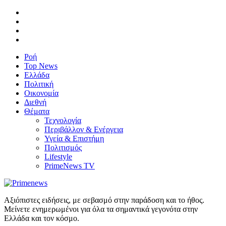
Ροή
Top News
Ελλάδα
Πολιτική
Οικονομία
Διεθνή
Θέματα
Τεχνολογία
Περιβάλλον & Ενέργεια
Υγεία & Επιστήμη
Πολιτισμός
Lifestyle
PrimeNews TV
Αξιόπιστες ειδήσεις, με σεβασμό στην παράδοση και το ήθος.
Μείνετε ενημερωμένοι για όλα τα σημαντικά γεγονότα στην
Ελλάδα και τον κόσμο.