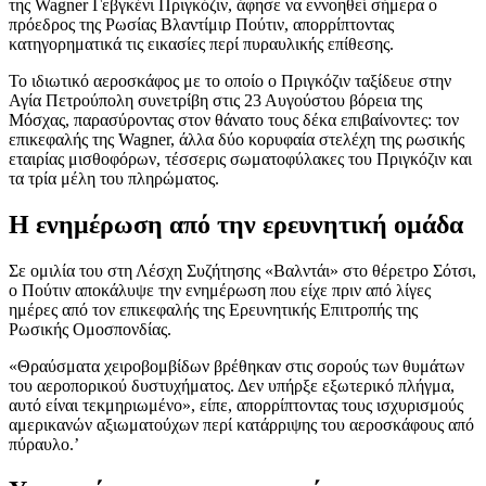
της Wagner Γεβγκένι Πριγκόζιν, άφησε να εννοηθεί σήμερα ο
πρόεδρος της Ρωσίας Βλαντίμιρ Πούτιν, απορρίπτοντας
κατηγορηματικά τις εικασίες περί πυραυλικής επίθεσης.
Το ιδιωτικό αεροσκάφος με το οποίο ο Πριγκόζιν ταξίδευε στην
Αγία Πετρούπολη συνετρίβη στις 23 Αυγούστου βόρεια της
Μόσχας, παρασύροντας στον θάνατο τους δέκα επιβαίνοντες: τον
επικεφαλής της Wagner, άλλα δύο κορυφαία στελέχη της ρωσικής
εταιρίας μισθοφόρων, τέσσερις σωματοφύλακες του Πριγκόζιν και
τα τρία μέλη του πληρώματος.
Η ενημέρωση από την ερευνητική ομάδα
Σε ομιλία του στη Λέσχη Συζήτησης «Βαλντάι» στο θέρετρο Σότσι,
ο Πούτιν αποκάλυψε την ενημέρωση που είχε πριν από λίγες
ημέρες από τον επικεφαλής της Ερευνητικής Επιτροπής της
Ρωσικής Ομοσπονδίας.
«Θραύσματα χειροβομβίδων βρέθηκαν στις σορούς των θυμάτων
του αεροπορικού δυστυχήματος. Δεν υπήρξε εξωτερικό πλήγμα,
αυτό είναι τεκμηριωμένο», είπε, απορρίπτοντας τους ισχυρισμούς
αμερικανών αξιωματούχων περί κατάρριψης του αεροσκάφους από
πύραυλο.’