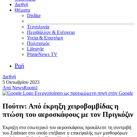
Διεθνή
Θέματα
Dislike
Τεχνολογία
Περιβάλλον & Ενέργεια
Υγεία & Επιστήμη
Πολιτισμός
Lifestyle
PrimeNews TV
Ροή
Διεθνή
5 Οκτωβρίου 2023
Από
NewsRoom1
Ενεργοποίηση ως προτιμώμενη πηγή στην Google
Πούτιν: Από έκρηξη χειροβομβίδας η
πτώση του αεροσκάφους με τον Πριγκόζιν
Έκρηξη στο εσωτερικό του αεροσκάφους προκάλεσε τη συντριβή
του Embraer στο οποίο επέβαινε ο επικεφαλής των μισθοφόρων