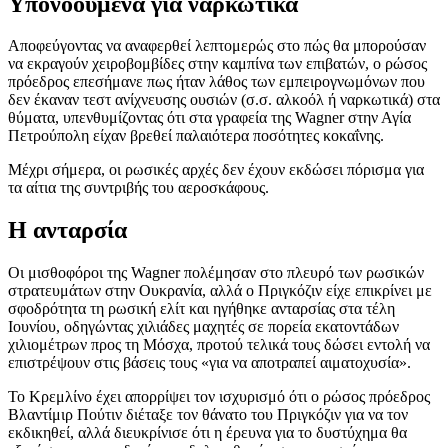
Υπονοούμενα για ναρκωτικά
Αποφεύγοντας να αναφερθεί λεπτομερώς στο πώς θα μπορούσαν
να εκραγούν χειροβομβίδες στην καμπίνα των επιβατών, ο ρώσος
πρόεδρος επεσήμανε πως ήταν λάθος των εμπειρογνωμόνων που
δεν έκαναν τεστ ανίχνευσης ουσιών (σ.σ. αλκοόλ ή ναρκωτικά) στα
θύματα, υπενθυμίζοντας ότι στα γραφεία της Wagner στην Αγία
Πετρούπολη είχαν βρεθεί παλαιότερα ποσότητες κοκαΐνης.
Μέχρι σήμερα, οι ρωσικές αρχές δεν έχουν εκδώσει πόρισμα για
τα αίτια της συντριβής του αεροσκάφους.
Η ανταρσία
Οι μισθοφόροι της Wagner πολέμησαν στο πλευρό των ρωσικών
στρατευμάτων στην Ουκρανία, αλλά ο Πριγκόζιν είχε επικρίνει με
σφοδρότητα τη ρωσική ελίτ και ηγήθηκε ανταρσίας στα τέλη
Ιουνίου, οδηγώντας χιλιάδες μαχητές σε πορεία εκατοντάδων
χιλιομέτρων προς τη Μόσχα, προτού τελικά τους δώσει εντολή να
επιστρέψουν στις βάσεις τους «για να αποτραπεί αιματοχυσία».
Το Κρεμλίνο έχει απορρίψει τον ισχυρισμό ότι ο ρώσος πρόεδρος
Βλαντίμιρ Πούτιν διέταξε τον θάνατο του Πριγκόζιν για να τον
εκδικηθεί, αλλά διευκρίνισε ότι η έρευνα για το δυστύχημα θα