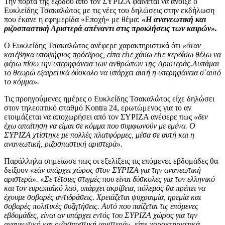
Την πόρτα της εξόδου από τον ΣΥΡΙΖΑ φαίνεται να άνοιξε ο
Ευκλείδης Τσακαλώτος με τις νέες του δηλώσεις στην εκδήλωση
που έκανε η εφημερίδα «Εποχή» με θέμα:
«Η ανανεωτική και
ριζοσπαστική Αριστερά απέναντι στις προκλήσεις των καιρών».
Ο Ευκλείδης Τσακαλώτος ανέφερε χαρακτηριστικά ότι
«όταν
κατέβηκα υποψήφιος πρόεδρος, είπα είτε χάσω είτε κερδίσω θέλω να
φέρω πίσω την υπερηφάνεια των ανθρώπων της Αριστεράς.Λυπάμαι
το θεωρώ εξαιρετικά δύσκολο να υπάρχει αυτή η υπερηφάνεια σ΄αυτό
το κόμμα».
Τις προηγούμενες ημέρες ο Ευκλείδης Τσακαλώτος είχε δηλώσει
στον τηλεοπτικό σταθμό Kontra 24, ερωτώμενος για το αν
ετοιμάζεται να αποχωρήσει από τον ΣΥΡΙΖΑ ανέφερε πως
«δεν
έχω απαίτηση να είμαι σε κόμμα που συμφωνούν με εμένα. Ο
ΣΥΡΙΖΑ χτίστηκε με πολλές πλατφόρμες, μέσα σε αυτή και η
ανανεωτική, ριζοσπαστική αριστερά».
Παράλληλα σημείωσε πως οι εξελίξεις τις επόμενες εβδομάδες θα
δείξουν
«εάν υπάρχει χώρος στον ΣΥΡΙΖΑ για την ανανεωτική
αριστερά». «Σε τέτοιες στιγμές που είναι δύσκολες για τον ελληνικό
και τον ευρωπαϊκό λαό, υπάρχει ακρίβεια, πόλεμος θα πρέπει να
έχουμε σοβαρές αντιδράσεις. Χρειάζεται ψυχραιμία, ηρεμία και
σοβαρές πολιτικές συζητήσεις. Αυτό που παίζεται τις επόμενες
εβδομάδες, είναι αν υπάρχει εντός του ΣΥΡΙΖΑ χώρος για την
ανανεωτική και ριζοσπαστική αριστερά»
, είπε χαρακτηριστικά.