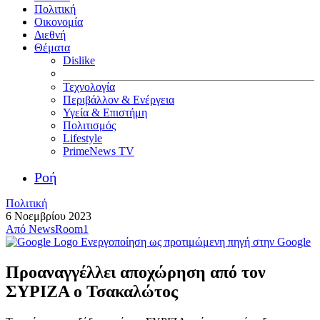
Πολιτική
Οικονομία
Διεθνή
Θέματα
Dislike
Τεχνολογία
Περιβάλλον & Ενέργεια
Υγεία & Επιστήμη
Πολιτισμός
Lifestyle
PrimeNews TV
Ροή
Πολιτική
6 Νοεμβρίου 2023
Από
NewsRoom1
Ενεργοποίηση ως προτιμώμενη πηγή στην Google
Προαναγγέλλει αποχώρηση από τον
ΣΥΡΙΖΑ ο Τσακαλώτος