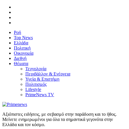
Ροή
Top News
Ελλάδα
Πολιτική
Οικονομία
Διεθνή
Θέματα
Τεχνολογία
Περιβάλλον & Ενέργεια
Υγεία & Επιστήμη
Πολιτισμός
Lifestyle
PrimeNews TV
Αξιόπιστες ειδήσεις, με σεβασμό στην παράδοση και το ήθος.
Μείνετε ενημερωμένοι για όλα τα σημαντικά γεγονότα στην
Ελλάδα και τον κόσμο.