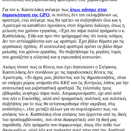
Για τον κ. Κασσελάκη ανέφερε πως
όπως φάνηκε στην
δημοσκόπηση της
GPO
, οι πολίτες δεν τον εκλαμβάνουν ως
αριστερό, ενώ ανέφερε πως θα πρέπει να συζητηθούν όλα και η
Αριστερά να καταθέσει προτάσεις στον δημόσιο διάλογο, όπως η
μείωση του χρόνου εργασίας. «
Έχει πει πάρα πολλά πράγματα ο κ.
Κασσελάκης. Είδα και πριν στο πρόγραμμά σας ότι πολύς κόσμος
δεν τον αντιλαμβάνεται καν ως αριστερό. Έχει βάλει θέματα για τις
εργασιακές σχέσεις. Η ανανεωτική αριστερά πρέπει να βάλει θέμα
μείωσης του χρόνου εργασίας. Να συζητήσουμε τις μεγάλες τομές
που χρειάζεται η ελληνική και η ευρωπαϊκή κοινωνία
».
Ακόμη τόνισε πως οι θέσεις που έχει διατυπώσει ο Στέφανος
Κασσελάκης δεν συνάδουν με τις παραδοσιακές θέσεις της
Αριστεράς. «
Το άγχος μου, βλέποντας και τις δημοσκοπήσεις, είναι
αν υπάρχει χώρος ανάμεσα στο ΚΚΕ και τις Κεντρώες λύσεις για την
ανανεωτική και ριζοσπαστική αριστερά. Τις τελευταίες τρεις
εβδομάδες ανησυχώ πάρα πολύ. Απομακρυνόμαστε, όχι από αυτά
που λέει ο Ευκλείδης, αλλά από πραγματικές πολιτικές και πολιτικές
συζητήσεις για το πώς θα ανταποκριθούμε στην ακρίβεια, στις
ανισότητες
», είπε μεταξύ άλλων για να συμπληρώσει πως «
οι
απόψεις του κ. Κασσελάκη είναι απόψεις που έρχονται από τις δικές
του προσλαμβάνουσες, που είναι διαφορετικές από τη δική μας
παράδοση. Λέει πράγματα που συμφωνούμε, όπως στο πεδίο των
δικαιωμάτων, αλλά λέει και πράγματα πολύ πέρα από την Αριστερά.