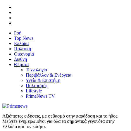
Ροή
Top News
Ελλάδα
Πολιτική
Οικονομία
Διεθνή
Θέματα
Τεχνολογία
Περιβάλλον & Ενέργεια
Υγεία & Επιστήμη
Πολιτισμός
Lifestyle
PrimeNews TV
Αξιόπιστες ειδήσεις, με σεβασμό στην παράδοση και το ήθος.
Μείνετε ενημερωμένοι για όλα τα σημαντικά γεγονότα στην
Ελλάδα και τον κόσμο.