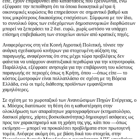
είπε, έχουν επιβαρυνθεί από καταστάσεις που ερευνώνται, ενώ
εξέφρασε την πεποίθηση ότι τα όποια διοικητικά μέτρα ή
οικονομικές κυρώσεις θα επηρεάσουν σε σημαντικό βαθμό και
τους μικρότερους δικαιούχους ενισχύσεων. Σύμφωνα με τον ίδιο,
το συνολικό ύψος των ενδεχόμενων δημοσιονομικών διορθώσεων
μπορεί να ξεπεράσει τα 2 δισ. ευρώ, χωρίς ωστόσο να υπάρχει
επίσημη επιβεβαίωση των στοιχείων αυτών από κρατικές πηγές.
Αναφερόμενος στη νέα Κοινή Αγροτική Πολιτική, τόνισε την
ανάγκη σχεδιασμού κινήτρων για στοχευμένη αύξηση της
παραγωγής, αναφέροντας ότι στις μέχρι τώρα προβλέψεις δεν
φαίνεται να υπάρχουν αναπτυξιακά περιθώρια για την κτηνοτροφία.
Παράλληλα, εξέφρασε ανησυχία για την επιβάρυνση του κόστους
παραγωγής σε περιοχές όπως η Κρήτη, όπου —όπως είπε— το
κόστος ζωοτροφών είναι πολλαπλάσιο σε σχέση με τη Βόρεια
Ελλάδα, ενώ οι τιμές διάθεσης προϊόντων εμφανίζονται
χαμηλότερες.
Σε σχέση με το χωροταξικό των Ανανεώσιμων Πηγών Ενέργειας, ο
κ. Μόσχος διατύπωσε τη θέση ότι η καθυστέρηση στην
ολοκλήρωση των απαραίτητων χαρτογραφήσεων (κτηματολόγιο,
δασικοί χάρτες, χάρτες βοσκοϊκανότητας) δημιουργεί ασάφειες ως
προς τον χαρακτηρισμό και τη χρήση της γης, κάτι που —όπως
εκτίμησε— μπορεί να προκαλέσει προβλήματα στον πρωτογενή
τομέα. Ανέφερε ακόμη ότι, με βάση δικά του στοιχεία, στην