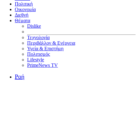
Πολιτική
Οικονομία
Διεθνή
Θέματα
Dislike
Τεχνολογία
Περιβάλλον & Ενέργεια
Υγεία & Επιστήμη
Πολιτισμός
Lifestyle
PrimeNews TV
Ροή