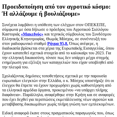
Προειδοποίηση από τον αγροτικό κόσμο:
Ή αλλάζουμε ή βουλιάζουμε»
Συνέχεια λαμβάνει η υπόθεση των ελέγχων στον ΟΠΕΚΕΠΕ,
σύμφωνα με όσα δήλωσε ο πρόεδρος του Αγροτικού Συλλόγου
Καστοριάς
«Μακεδνός»
και τεχνικός σύμβουλος του Συνδέσμου
Ελληνικής Κτηνοτροφίας, Θωμάς Μόσχος, σε συνέντευξή του
στον ραδιοφωνικό σταθμό
Ρήγμα 95,8.
Όπως ανέφερε, η
διαδικασία βρίσκεται στα χέρια της Ευρωπαϊκής Εισαγγελίας, όπου
έχουν κατατεθεί σχετικά στοιχεία από το καλοκαίρι του 2023. Για
την ελληνική δικαιοσύνη, τόνισε πως δεν υπάρχει μέχρι στιγμής
ενημέρωση για εξέλιξη των καταγγελιών που είχαν υποβληθεί από
την πλευρά του.
Σχολιάζοντας δημόσιες τοποθετήσεις σχετικά με την παρουσία
ευρωπαίων ελεγκτών στην Ελλάδα, ο κ. Μόσχος υποστήριξε ότι οι
έλεγχοι θα έπρεπε να έχουν προχωρήσει χωρίς καθυστέρηση από
τα ελληνικά αρμόδια όργανα, προκειμένου «να υπάρχει πλήρης
διαφάνεια». Παράλληλα, αναφέρθηκε στην Κρήτη και σε αναφορές
που έχει δεχθεί για περιπτώσεις εκμετάλλευσης νέων αγροτών και
μεταβίβασης δικαιωμάτων χωρίς πλήρη γνώση των εμπλεκομένων.
Ειδική αναφορά έκανε στους πραγματικούς παραγωγούς που, όπως