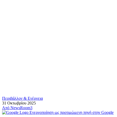
Περιβάλλον & Ενέργεια
31 Οκτωβρίου 2025
Από
NewsRoom3
Ενεργοποίηση ως προτιμώμενη πηγή στην Google