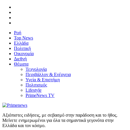
Ροή
Top News
Ελλάδα
Πολιτική
Οικονομία
Διεθνή
Θέματα
Τεχνολογία
Περιβάλλον & Ενέργεια
Υγεία & Επιστήμη
Πολιτισμός
Lifestyle
PrimeNews TV
Αξιόπιστες ειδήσεις, με σεβασμό στην παράδοση και το ήθος.
Μείνετε ενημερωμένοι για όλα τα σημαντικά γεγονότα στην
Ελλάδα και τον κόσμο.