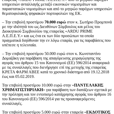
υπηρεσιών ανταλλαγής μεταξύ εικονικών νομισμάτων και
παραστατικών νομισμάτων και από το μητρώο παρόχων υπηρεσιών
θεματοφυλακής ψηφιακών πορτοφολιών της ΕΚ.
– Την επιβολή προστίμου
70.000 ευρώ
στον κ. Σωτήριο Προμπονά
με την ιδιότητά του ως Διευθύνων Σύμβουλος και μέλος του
Διοικητικού Συμβουλίου της εταιρείας «ARDU PRIME
Α.Ε.Π.Ε.Υ.» και ως ένα εκ των δύο προσώπων τα οποία
πραγματικά διηύθυναν την εν λόγω εταιρία, για τις παραβάσεις που
υπέπεσε η τελευταία.
– Την επιβολή προστίμου 50.000 ευρώ στον κ. Κωνσταντίνο
Δομαζάκη για παράβαση της απαγόρευσης χειραγώγησης της
αγοράς του άρθρου 15 του Κανονισμού (ΕΕ) 596/2014 αναφορικά
με τις συναλλαγές που διενήργησε επί της μετοχής της εταιρείας
ΚΡΕΤΑ ΦΑΡΜ ΑΒΕΕ κατά το χρονικό διάστημα από 19.12.2018
έως και 05.02.2019.
Την επιβολή προστίμου 10.000 ευρώ στην «
ΠΑΝΤΕΛΑΚΗΣ
ΧΡΗΜΑΤΙΣΤΗΡΙΑΚΗ
» για παράβαση των διατάξεων σχετικά με
την πρόληψη και τον εντοπισμό κατάχρησης αγοράς του άρθρου 16
του Κανονισμού (ΕΕ) 596/2014 για τις προαναφερόμενες
συναλλαγές.
Την επιβολή προστίμου 5.000 ευρώ στην εταιρεία «
ΕΚΔΟΤΙΚΟΣ