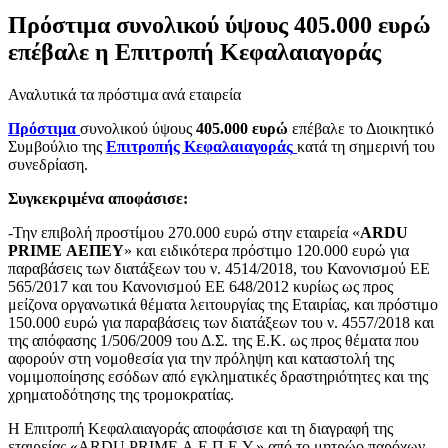
Πρόστιμα συνολικού ύψους 405.000 ευρώ
επέβαλε η Επιτροπή Κεφαλαιαγοράς
Αναλυτικά τα πρόστιμα ανά εταιρεία
Πρόστιμα
συνολικού ύψους
405.000 ευρώ
επέβαλε το Διοικητικό
Συμβούλιο της
Επιτροπής Κεφαλαιαγοράς
κατά τη σημερινή του
συνεδρίαση.
Συγκεκριμένα αποφάσισε:
-Την επιβολή προστίμου 270.000 ευρώ στην εταιρεία «
ARDU
PRIME ΑΕΠΕΥ
» και ειδικότερα πρόστιμο 120.000 ευρώ για
παραβάσεις των διατάξεων του ν. 4514/2018, του Κανονισμού ΕΕ
565/2017 και του Κανονισμού ΕΕ 648/2012 κυρίως ως προς
μείζονα οργανωτικά θέματα λειτουργίας της Εταιρίας, και πρόστιμο
150.000 ευρώ για παραβάσεις των διατάξεων του ν. 4557/2018 και
της απόφασης 1/506/2009 του Δ.Σ. της Ε.Κ. ως προς θέματα που
αφορούν στη νομοθεσία για την πρόληψη και καταστολή της
νομιμοποίησης εσόδων από εγκληματικές δραστηριότητες και της
χρηματοδότησης της τρομοκρατίας.
Η Επιτροπή Κεφαλαιαγοράς αποφάσισε και τη διαγραφή της
εταιρείας «ARDU PRIME Α.Ε.Π.Ε.Υ.» από το μητρώο παρόχων