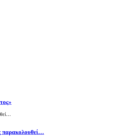
άτος»
ός παρακολουθεί…