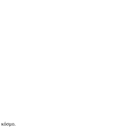
ν κόσμο.