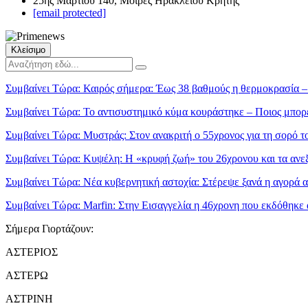
25ης Μαρτίου 140, Μοίρες Ηρακλείου Κρήτης
[email protected]
Κλείσιμο
Συμβαίνει Τώρα:
Καιρός σήμερα: Έως 38 βαθμούς η θερμοκρασία –
Συμβαίνει Τώρα:
Το αντισυστημικό κύμα κουράστηκε – Ποιος μπορεί
Συμβαίνει Τώρα:
Μυστράς: Στον ανακριτή ο 55χρονος για τη σορό τ
Συμβαίνει Τώρα:
Κυψέλη: Η «κρυφή ζωή» του 26χρονου και τα ανε
Συμβαίνει Τώρα:
Νέα κυβερνητική αστοχία: Στέρεψε ξανά η αγορά α
Συμβαίνει Τώρα:
Marfin: Στην Εισαγγελία η 46χρονη που εκδόθηκε 
Σήμερα Γιορτάζουν:
ΑΣΤΕΡΙΟΣ
ΑΣΤΕΡΩ
ΑΣΤΡΙΝΗ