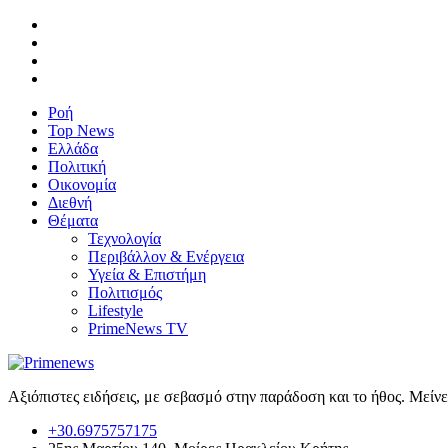
Ροή
Top News
Ελλάδα
Πολιτική
Οικονομία
Διεθνή
Θέματα
Τεχνολογία
Περιβάλλον & Ενέργεια
Υγεία & Επιστήμη
Πολιτισμός
Lifestyle
PrimeNews TV
Αξιόπιστες ειδήσεις, με σεβασμό στην παράδοση και το ήθος. Μείν
+30.6975757175