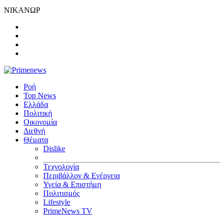
ΝΙΚΑΝΩΡ
Ροή
Top News
Ελλάδα
Πολιτική
Οικονομία
Διεθνή
Θέματα
Dislike
Τεχνολογία
Περιβάλλον & Ενέργεια
Υγεία & Επιστήμη
Πολιτισμός
Lifestyle
PrimeNews TV