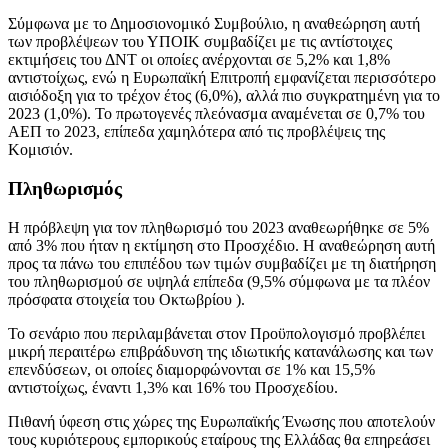
Σύμφωνα με το Δημοσιονομικό Συμβούλιο, η αναθεώρηση αυτή
των προβλέψεων του ΥΠΟΙΚ συμβαδίζει με τις αντίστοιχες
εκτιμήσεις του ΔΝΤ οι οποίες ανέρχονται σε 5,2% και 1,8%
αντιστοίχως, ενώ η Ευρωπαϊκή Επιτροπή εμφανίζεται περισσότερο
αισιόδοξη για το τρέχον έτος (6,0%), αλλά πιο συγκρατημένη για το
2023 (1,0%). Το πρωτογενές πλεόνασμα αναμένεται σε 0,7% του
ΑΕΠ το 2023, επίπεδα χαμηλότερα από τις προβλέψεις της
Κομισιόν.
Πληθωρισμός
Η πρόβλεψη για τον πληθωρισμό του 2023 αναθεωρήθηκε σε 5%
από 3% που ήταν η εκτίμηση στο Προσχέδιο. Η αναθεώρηση αυτή
προς τα πάνω του επιπέδου των τιμών συμβαδίζει με τη διατήρηση
του πληθωρισμού σε υψηλά επίπεδα (9,5% σύμφωνα με τα πλέον
πρόσφατα στοιχεία του Οκτωβρίου ).
Το σενάριο που περιλαμβάνεται στον Προϋπολογισμό προβλέπει
μικρή περαιτέρω επιβράδυνση της ιδιωτικής κατανάλωσης και των
επενδύσεων, οι οποίες διαμορφώνονται σε 1% και 15,5%
αντιστοίχως, έναντι 1,3% και 16% του Προσχεδίου.
Πιθανή ύφεση στις χώρες της Ευρωπαϊκής Ένωσης που αποτελούν
τους κυριότερους εμπορικούς εταίρους της Ελλάδας θα επηρεάσει