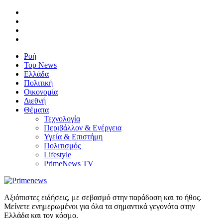
Ροή
Top News
Ελλάδα
Πολιτική
Οικονομία
Διεθνή
Θέματα
Τεχνολογία
Περιβάλλον & Ενέργεια
Υγεία & Επιστήμη
Πολιτισμός
Lifestyle
PrimeNews TV
Αξιόπιστες ειδήσεις, με σεβασμό στην παράδοση και το ήθος.
Μείνετε ενημερωμένοι για όλα τα σημαντικά γεγονότα στην
Ελλάδα και τον κόσμο.