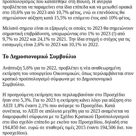
προϋπολογισμός που κατατέθηκε στη Βουλή. Η ανεργία
προβλέπεται να παραμείνει στα ίδια επίπεδα και να μειωθεί οριακά
στο 10,6% για το 2023 από 10,7% φέτος, ενώ οι επενδύσεις θα
σημειώσουν αύξηση κατά 15,5% το επόμενο έτος από 10% φέτος.
Μελανό σημειο είναι οι εξαγωγές οι οποίες το 2023 θα σημειώνουν
σημαντική επιβράδυνση, υποχωρώντας στο 1% το 2023 (!) από
9,7% το 2022 και 24,1% το 2021. Την ίδια στιγμή ο στόχος για τις
εισαγωγές είναι 2,6% το 2023 και 10,1% το 2022.
Το Δημοσιονομικό Συμβούλιο
Ανάπτυξη 5,6% για το 2022, προβλέπει η νέα αναθεωρημένη
εκτίμηση του υπουργείου Οικονομικών, όπως περιλαμβάνεται στον
κρατικό προϋπολογισμό σύμφωνα με το Δημοσιονομικό
Συμβούλιο.
Η προηγούμενη εκτίμηση που περιλαμβανόταν στο Προσχέδιο
ήταν στο 5,3%. Για το 2023 η εκτίμηση κάνει λόγο για αύξηση στο
ΑΕΠ 1,8% έναντι 2,1% που ανέφερε το Προσχέδιο. Κατά
συνέπεια, το ΑΕΠ σε απόλυτα μεγέθη για το 2023 αναμένεται να
διαμορφωθεί σύμφωνα με το Σχέδιο Κρατικού Προϋπολογισμού
στο ίδιο σχεδόν επίπεδο με εκείνο του Προσχεδίου, δηλαδή στα
194,850 δισ. ευρώ σε σταθερές τιμές 2015 έναντι 194,506 δισ. του
προσχεδίου).