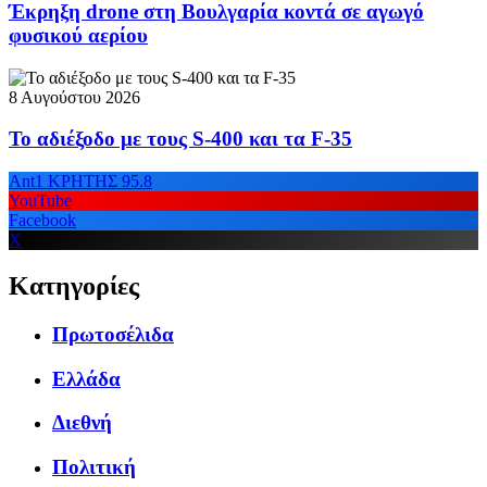
Έκρηξη drone στη Βουλγαρία κοντά σε αγωγό
φυσικού αερίου
8 Αυγούστου 2026
Το αδιέξοδο με τους S-400 και τα F-35
Ant1 ΚΡΗΤΗΣ 95.8
YouTube
Facebook
X
Κατηγορίες
Πρωτοσέλιδα
Ελλάδα
Διεθνή
Πολιτική