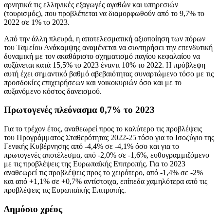
αρνητικά τις ελληνικές εξαγωγές αγαθών και υπηρεσιών
(τουρισμός), που προβλέπεται να διαμορφωθούν από το 9,7% το
2022 σε 1% το 2023.
Από την άλλη πλευρά, η αποτελεσματική αξιοποίηση των πόρων
του Ταμείου Ανάκαμψης αναμένεται να συντηρήσει την επενδυτική
δυναμική με τον ακαθάριστο σχηματισμό παγίου κεφαλαίου να
αυξάνεται κατά 15,5% το 2023 έναντι 10% το 2022. Η πρόβλεψη
αυτή έχει σημαντικό βαθμό αβεβαιότητας συναρτώμενο τόσο με τις
προσδοκίες επιχειρήσεων και νοικοκυριών όσο και με το
αυξανόμενο κόστος δανεισμού.
Πρωτογενές πλεόνασμα 0,7% το 2023
Για το τρέχον έτος, αναθεωρεί προς το καλύτερο τις προβλέψεις
του Προγράμματος Σταθερότητας 2022-25 τόσο για το Ισοζύγιο της
Γενικής Κυβέρνησης από -4,4% σε -4,1% όσο και για το
πρωτογενές αποτέλεσμα, από -2,0% σε -1,6%, ευθυγραμμιζόμενο
με τις προβλέψεις της Ευρωπαϊκής Επιτροπής. Για το 2023
αναθεωρεί τις προβλέψεις προς το χειρότερο, από -1,4% σε -2%
και από +1,1% σε +0,7% αντίστοιχα, επίπεδα χαμηλότερα από τις
προβλέψεις τις Ευρωπαϊκής Επιτροπής.
Δημόσιο χρέος