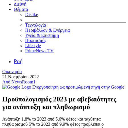
Διεθνή
Θέματα
Dislike
Τεχνολογία
Περιβάλλον & Ενέργεια
Υγεία & Επιστήμη
Πολιτισμός
Lifestyle
PrimeNews TV
Ροή
Οικονομία
21 Νοεμβρίου 2022
Από
NewsRoom1
Ενεργοποίηση ως προτιμώμενη πηγή στην Google
Προϋπολογισμός 2023 με αβεβαιότητες
για ανάπτυξη και πληθωρισμό
Ανάπτυξη 1,8% το 2023 από 5,6% φέτος και ταχύτητα
πληθωρισμού 5% το 2023 από 9,9% φέτος προβλέπει ο