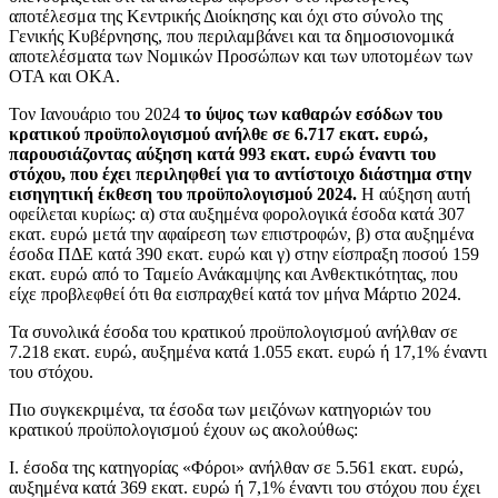
αποτέλεσμα της Κεντρικής Διοίκησης και όχι στο σύνολο της
Γενικής Κυβέρνησης, που περιλαμβάνει και τα δημοσιονομικά
αποτελέσματα των Νομικών Προσώπων και των υποτομέων των
ΟΤΑ και ΟΚΑ.
Τον Ιανουάριο του 2024
το ύψος των καθαρών εσόδων του
κρατικού προϋπολογισμού ανήλθε σε 6.717 εκατ. ευρώ,
παρουσιάζοντας αύξηση κατά 993 εκατ. ευρώ έναντι του
στόχου, που έχει περιληφθεί για το αντίστοιχο διάστημα στην
εισηγητική έκθεση του προϋπολογισμού 2024.
Η αύξηση αυτή
οφείλεται κυρίως: α) στα αυξημένα φορολογικά έσοδα κατά 307
εκατ. ευρώ μετά την αφαίρεση των επιστροφών, β) στα αυξημένα
έσοδα ΠΔΕ κατά 390 εκατ. ευρώ και γ) στην είσπραξη ποσού 159
εκατ. ευρώ από το Ταμείο Ανάκαμψης και Ανθεκτικότητας, που
είχε προβλεφθεί ότι θα εισπραχθεί κατά τον μήνα Μάρτιο 2024.
Τα συνολικά έσοδα του κρατικού προϋπολογισμού ανήλθαν σε
7.218 εκατ. ευρώ, αυξημένα κατά 1.055 εκατ. ευρώ ή 17,1% έναντι
του στόχου.
Πιο συγκεκριμένα, τα έσοδα των μειζόνων κατηγοριών του
κρατικού προϋπολογισμού έχουν ως ακολούθως:
I. έσοδα της κατηγορίας «Φόροι» ανήλθαν σε 5.561 εκατ. ευρώ,
αυξημένα κατά 369 εκατ. ευρώ ή 7,1% έναντι του στόχου που έχει