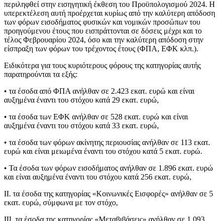
περιληφθεί στην εισηγητική έκθεση του Προϋπολογισμού 2024. Η
υπερεκτέλεση αυτή προέρχεται κυρίως από την καλύτερη απόδοση
των φόρων εισοδήματος φυσικών και νομικών προσώπων του
προηγούμενου έτους που εισπράττονται σε δόσεις μέχρι και το
τέλος Φεβρουαρίου 2024, όσο και την καλύτερη απόδοση στην
είσπραξη των φόρων του τρέχοντος έτους (ΦΠΑ, ΕΦΚ κλπ.).
Ειδικότερα για τους κυριότερους φόρους της κατηγορίας αυτής
παρατηρούνται τα εξής:
• τα έσοδα από ΦΠΑ ανήλθαν σε 2.423 εκατ. ευρώ και είναι
αυξημένα έναντι του στόχου κατά 29 εκατ. ευρώ,
• τα έσοδα των ΕΦΚ ανήλθαν σε 528 εκατ. ευρώ και είναι
αυξημένα έναντι του στόχου κατά 33 εκατ. ευρώ,
• τα έσοδα των φόρων ακίνητης περιουσίας ανήλθαν σε 113 εκατ.
ευρώ και είναι μειωμένα έναντι του στόχου κατά 5 εκατ. ευρώ.
• Τα έσοδα των φόρων εισοδήματος ανήλθαν σε 1.896 εκατ. ευρώ
και είναι αυξημένα έναντι του στόχου κατά 256 εκατ. ευρώ,
II. τα έσοδα της κατηγορίας «Κοινωνικές Εισφορές» ανήλθαν σε 5
εκατ. ευρώ, σύμφωνα με τον στόχο,
III. τα έσοδα της κατηγορίας «Μεταβιβάσεις» ανήλθαν σε 1.093