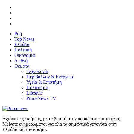
Ροή
Top News
Ελλάδα
Πολιτική
Οικονομία
Διεθνή
Θέματα
Τεχνολογία
Περιβάλλον & Ενέργεια
Υγεία & Επιστήμη
Πολιτισμός
Lifestyle
PrimeNews TV
Αξιόπιστες ειδήσεις, με σεβασμό στην παράδοση και το ήθος.
Μείνετε ενημερωμένοι για όλα τα σημαντικά γεγονότα στην
Ελλάδα και τον κόσμο.