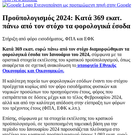
Ενεργοποίηση ως προτιμώμενη πηγή στην Google
Προϋπολογισμός 2024: Κατά 369 εκατ.
πάνω από τον στόχο τα φορολογικά έσοδα
Στήριξη από φόρο εισοδήματος, ΦΠΑ και ΕΦΚ
Κατά 369 εκατ. ευρώ πάνω από τον στόχο διαμορφώθηκαν τα
φορολογικά έσοδα τον Ιανουάριο του 2024,
σύμφωνα με τα
οριστικά στοιχεία εκτέλεσης του κρατικού προϋπολογισμού, όπως
αναφέρεται σε σχετική ανακοίνωση το
υπουργείο Εθνικής
Οικονομίας και Οικονομικών.
Η καλύτερη πορεία των φορολογικών εσόδων έναντι του στόχου
προέρχεται κυρίως από τον φόρο εισοδήματος φυσικών και
νομικών προσώπων του προηγούμενου έτους, φόρος που
εισπράττεται σε δόσεις μέχρι και το τέλος Φεβρουαρίου 2024,
αλλά και από την καλύτερη απόδοση στην είσπραξη των φόρων
του τρέχοντος έτους (ΦΠΑ, ΕΦΚ κ.λπ.).
Επίσης, σύμφωνα με τα στοιχεία εκτέλεσης του κρατικού
προϋπολογισμού, σε τροποποιημένη ταμειακή βάση για την
περίοδο του Ιανουαρίου 2024 παρουσιάζεται πλεόνασμα στο
ισοζύγιο του κρατικού προϋπολογισμού ύψους 1.093 εκατ. ευρώ