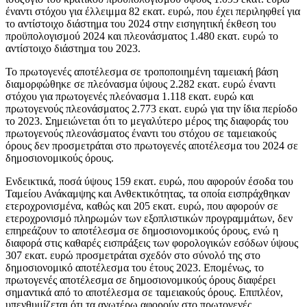
έναντι στόχου για έλλειμμα 82 εκατ. ευρώ, που έχει περιληφθεί για
το αντίστοιχο διάστημα του 2024 στην εισηγητική έκθεση του
προϋπολογισμού 2024 και πλεονάσματος 1.480 εκατ. ευρώ το
αντίστοιχο διάστημα του 2023.
Το πρωτογενές αποτέλεσμα σε τροποποιημένη ταμειακή βάση
διαμορφώθηκε σε πλεόνασμα ύψους 2.282 εκατ. ευρώ έναντι
στόχου για πρωτογενές πλεόνασμα 1.118 εκατ. ευρώ και
πρωτογενούς πλεονάσματος 2.773 εκατ. ευρώ για την ίδια περίοδο
το 2023. Σημειώνεται ότι το μεγαλύτερο μέρος της διαφοράς του
πρωτογενούς πλεονάσματος έναντι του στόχου σε ταμειακούς
όρους δεν προσμετράται στο πρωτογενές αποτέλεσμα του 2024 σε
δημοσιονομικούς όρους.
Ενδεικτικά, ποσά ύψους 159 εκατ. ευρώ, που αφορούν έσοδα του
Ταμείου Ανάκαμψης και Ανθεκτικότητας, τα οποία εισπράχθηκαν
ετεροχρονισμένα, καθώς και 205 εκατ. ευρώ, που αφορούν σε
ετεροχρονισμό πληρωμών των εξοπλιστικών προγραμμάτων, δεν
επηρεάζουν το αποτέλεσμα σε δημοσιονομικούς όρους, ενώ η
διαφορά στις καθαρές εισπράξεις των φορολογικών εσόδων ύψους
307 εκατ. ευρώ προσμετράται σχεδόν στο σύνολό της στο
δημοσιονομικό αποτέλεσμα του έτους 2023. Επομένως, το
πρωτογενές αποτέλεσμα σε δημοσιονομικούς όρους διαφέρει
σημαντικά από το αποτέλεσμα σε ταμειακούς όρους. Επιπλέον,
υπενθυμίζεται ότι τα ανωτέρω αφορούν στο πρωτογενές