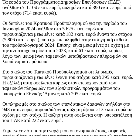
Τα έσοδα του Προγράμματος Δημοσίων Επενδύσεων (ΠΔΕ)
ανήλθαν σε 1.104 εκατ. ευρώ, αυξημένα κατά 390 εκατ. ευρώ από
τον στόχο (714 εκατ. ευρώ).
Οι δαπάνες του Κρατικού Προϋπολογισμού για την περίοδο του
Ιανουαρίου 2024 ανήλθαν στα 5.625 εκατ. ευρώ και
παρουσιάζονται μειωμένες κατά 182 εκατ. ευρώ έναντι του στόχου
(5.806 εκατ. ευρώ), που έχει περιληφθεί στην εισηγητική έκθεση
του προϋπολογισμού 2024. Επίσης, είναι μειωμένες σε σχέση με
την αντίστοιχη περίοδο του 2023, κατά 61 εκατ. ευρώ, κυρίως
λόγω των μειωμένων ταμειακών μεταβιβαστικών πληρωμών σε
λοιπά νομικά πρόσωπα.
Στο σκέλος του Τακτικού Προϋπολογισμού οι πληρωμές
παρουσιάζονται μειωμένες έναντι του στόχου κατά 395 εκατ. ευρώ.
Η εξέλιξη αυτή οφείλεται κυρίως στον ετεροχρονισμό των
ταμειακών πληρωμών των εξοπλιστικών προγραμμάτων του
υπουργείου Εθνικής ‘Αμυνας κατά 205 εκατ. ευρώ.
Οι πληρωμές στο σκέλος των επενδυτικών δαπανών ανήλθαν στα
948 εκατ. ευρώ, παρουσιάζοντας αύξηση ύψους 213 εκατ. ευρώ σε
σχέση με τον στόχο. Η αύξηση αυτή οφείλεται στην υπερεκτέλεση
του ΠΔΕ κατά 222 εκατ. ευρώ.
Σημειωτέον ότι με την έναρξη του οικονομικού έτους, οι φορείς