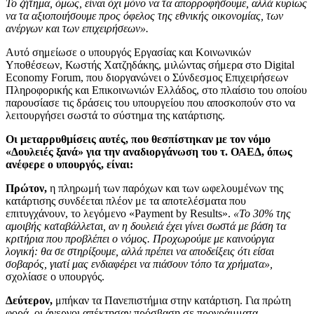
Το ζήτημα, όμως, είναι όχι μόνο να τα απορροφήσουμε, αλλά κυρίως
να τα αξιοποιήσουμε προς όφελος της εθνικής οικονομίας, των
ανέργων και των επιχειρήσεων».
Αυτό σημείωσε ο υπουργός Εργασίας και Κοινωνικών
Υποθέσεων, Κωστής Χατζηδάκης, μιλώντας σήμερα στο Digital
Economy Forum, που διοργανώνει ο Σύνδεσμος Επιχειρήσεων
Πληροφορικής και Επικοινωνιών Ελλάδος, στο πλαίσιο του οποίου
παρουσίασε τις δράσεις του υπουργείου που αποσκοπούν στο να
λειτουργήσει σωστά το σύστημα της κατάρτισης.
Οι μεταρρυθμίσεις αυτές, που θεσπίστηκαν με τον νόμο
«Δουλειές ξανά» για την αναδιοργάνωση του τ. ΟΑΕΔ, όπως
ανέφερε ο υπουργός, είναι:
Πρώτον,
η πληρωμή των παρόχων και των ωφελουμένων της
κατάρτισης συνδέεται πλέον με τα αποτελέσματα που
επιτυγχάνουν, το λεγόμενο «Payment by Results».
«Το 30% της
αμοιβής καταβάλλεται, αν η δουλειά έχει γίνει σωστά με βάση τα
κριτήρια που προβλέπει ο νόμος. Προχωρούμε με καινούργια
λογική: θα σε στηρίξουμε, αλλά πρέπει να αποδείξεις ότι είσαι
σοβαρός, γιατί μας ενδιαφέρει να πιάσουν τόπο τα χρήματα»,
σχολίασε ο υπουργός.
Δεύτερον,
μπήκαν τα Πανεπιστήμια στην κατάρτιση. Για πρώτη
φορά, οι άνεργοι απέκτησαν πρόσβαση σε προγράμματα