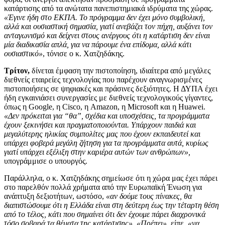
κατάρτισης από τα ανώτατα πανεπιστημιακά ιδρύματα της χώρας.
«Έγινε ήδη στο ΕΚΠΑ. Το πρόγραμμα δεν έχει μόνο συμβολική,
αλλά και ουσιαστική σημασία, γιατί ανεβάζει τον πήχη, αυξάνει τον
ανταγωνισμό και δείχνει στους ανέργους ότι η κατάρτιση δεν είναι
μία διαδικασία απλά, για να πάρουμε ένα επίδομα, αλλά κάτι
ουσιαστικό»
, τόνισε ο κ. Χατζηδάκης.
Τρίτον,
δίνεται έμφαση την πιστοποίηση, ιδιαίτερα από μεγάλες
διεθνείς εταιρείες τεχνολογίας που παρέχουν αναγνωρισμένες
πιστοποιήσεις σε ψηφιακές και πράσινες δεξιότητες. Η ΔΥΠΑ έχει
ήδη εγκαινιάσει συνεργασίες με διεθνείς τεχνολογικούς γίγαντες,
όπως η Google, η Cisco, η Amazon, η Microsoft και η Huawei.
«Δεν πρόκειται για “θα”, σχέδια και υποσχέσεις, τα προγράμματα
έχουν ξεκινήσει και πραγματοποιούνται. Υπάρχουν παιδιά και
μεγαλύτερης ηλικίας συμπολίτες μας που έχουν εκπαιδευτεί και
υπάρχει φοβερά μεγάλη ζήτηση για τα προγράμματα αυτά, κυρίως
γιατί υπάρχει εξέλιξη στην καριέρα αυτών των ανθρώπων»,
υπογράμμισε ο υπουργός.
Παράλληλα, ο κ. Χατζηδάκης σημείωσε ότι η χώρα μας έχει πάρει
στο παρελθόν πολλά χρήματα από την Ευρωπαϊκή Ένωση για
ανάπτυξη δεξιοτήτων, ωστόσο,
«αν δούμε τους πίνακες, θα
διαπιστώσουμε ότι η Ελλάδα είναι στη δεύτερη έως την τέταρτη θέση
από το τέλος, κάτι που σημαίνει ότι δεν έχουμε πάρει διαχρονικά
τόσο σοβαρά τα θέματα της κατάρτισης».
«Πρέπει»
, είπε,
«να