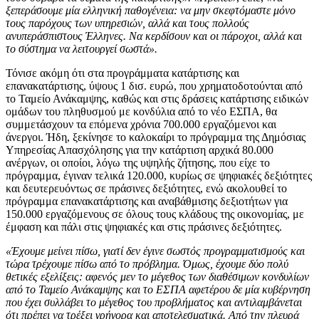
ξεπεράσουμε μία ελληνική παθογένεια: να μην σκεφτόμαστε μόνο
τους παρόχους των υπηρεσιών, αλλά και τους πολλούς
ανυπεράσπιστους Έλληνες. Να κερδίσουν και οι πάροχοι, αλλά και
το σύστημα να λειτουργεί σωστά».
Τόνισε ακόμη ότι στα προγράμματα κατάρτισης και
επανακατάρτισης, ύψους 1 δισ. ευρώ, που χρηματοδοτούνται από
το Ταμείο Ανάκαμψης, καθώς και στις δράσεις κατάρτισης ειδικών
ομάδων του πληθυσμού με κονδύλια από το νέο ΕΣΠΑ, θα
συμμετάσχουν τα επόμενα χρόνια 700.000 εργαζόμενοι και
άνεργοι. Ήδη, ξεκίνησε το καλοκαίρι το πρόγραμμα της Δημόσιας
Υπηρεσίας Απασχόλησης για την κατάρτιση αρχικά 80.000
ανέργων, οι οποίοι, λόγω της υψηλής ζήτησης, που είχε το
πρόγραμμα, έγιναν τελικά 120.000, κυρίως σε ψηφιακές δεξιότητες
και δευτερευόντως σε πράσινες δεξιότητες, ενώ ακολουθεί το
πρόγραμμα επανακατάρτισης και αναβάθμισης δεξιοτήτων για
150.000 εργαζόμενους σε όλους τους κλάδους της οικονομίας, με
έμφαση και πάλι στις ψηφιακές και στις πράσινες δεξιότητες.
«Έχουμε μείνει πίσω, γιατί δεν έγινε σωστός προγραμματισμούς και
τώρα τρέχουμε πίσω από το πρόβλημα. Όμως, έχουμε δύο πολύ
θετικές εξελίξεις: αφενός μεν το μέγεθος των διαθέσιμων κονδυλίων
από το Ταμείο Ανάκαμψης και το ΕΣΠΑ αφετέρου δε μία κυβέρνηση
που έχει συλλάβει το μέγεθος του προβλήματος και αντιλαμβάνεται
ότι πρέπει να τρέξει γρήγορα και αποτελεσματικά. Από την πλευρά