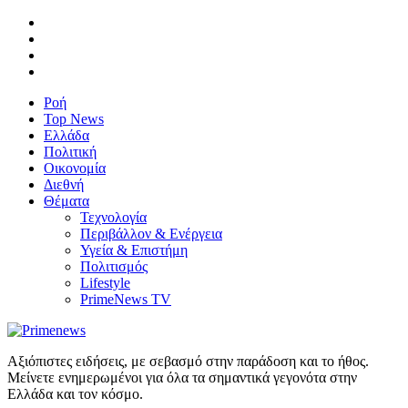
Ροή
Top News
Ελλάδα
Πολιτική
Οικονομία
Διεθνή
Θέματα
Τεχνολογία
Περιβάλλον & Ενέργεια
Υγεία & Επιστήμη
Πολιτισμός
Lifestyle
PrimeNews TV
Αξιόπιστες ειδήσεις, με σεβασμό στην παράδοση και το ήθος.
Μείνετε ενημερωμένοι για όλα τα σημαντικά γεγονότα στην
Ελλάδα και τον κόσμο.